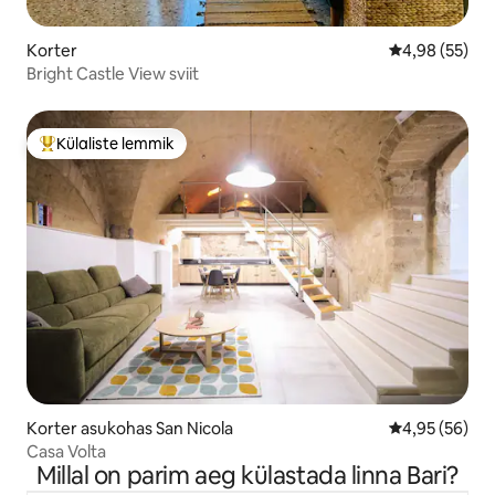
Korter
Keskmine hinn
4,98 (55)
Bright Castle View sviit
Külaliste lemmik
Külaliste suur lemmik
Korter asukohas San Nicola
Keskmine hinn
4,95 (56)
Casa Volta
Millal on parim aeg külastada linna Bari?