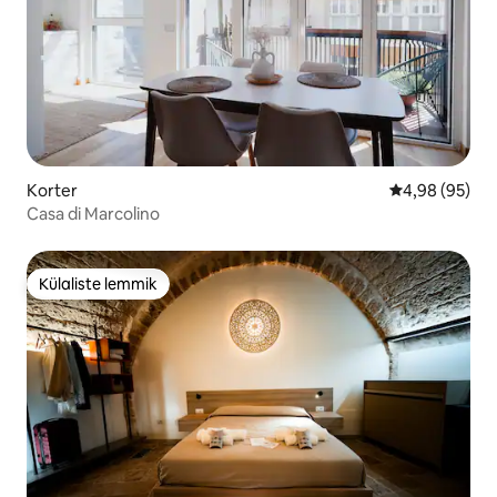
Korter
Keskmine hinn
4,98 (95)
Casa di Marcolino
Külaliste lemmik
Külaliste lemmik