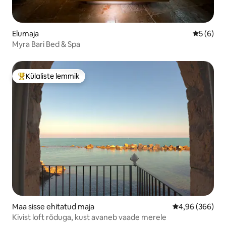
Elumaja
Keskmine
5 (6)
Myra Bari Bed & Spa
Külaliste lemmik
Külaliste suur lemmik
Maa sisse ehitatud maja
Keskmine hinna
4,96 (366)
Kivist loft rõduga, kust avaneb vaade merele