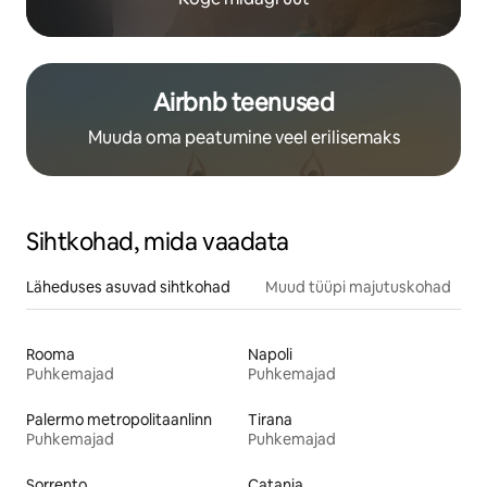
Airbnb teenused
Muuda oma peatumine veel erilisemaks
Sihtkohad, mida vaadata
Läheduses asuvad sihtkohad
Muud tüüpi majutuskohad
Rooma
Napoli
Puhkemajad
Puhkemajad
Palermo metropolitaanlinn
Tirana
Puhkemajad
Puhkemajad
Sorrento
Catania