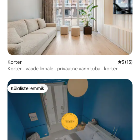
Korter
Keskmine 
5 (15)
Korter - vaade linnale - privaatne vannituba - korter
Külaliste lemmik
Külaliste lemmik