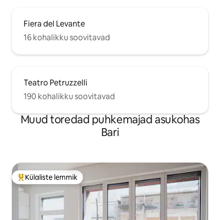
Fiera del Levante
16 kohalikku soovitavad
Teatro Petruzzelli
190 kohalikku soovitavad
Muud toredad puhkemajad asukohas
Bari
Külaliste lemmik
Külaliste suur lemmik