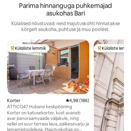
Parima hinnanguga puhkemajad
asukohas Bari
Külalised nõustuvad: neid majutuskohti hinnatakse
kõrgelt asukoha, puhtuse ja muu poolest.
Külaliste lemmik
Külaliste lemm
Külaliste suur lemmik
Külaliste suur le
Korter
Keskmine hinnang 4,98/5, 186 h
4,98 (186)
ATTICO47 Hubane keskpööning
Korter on katusekorter, kust avaneb
avar panoraamvaade väljakule, ning
sellel on suur terrass laua, päikesevarju ja
lamamistoolidega. Majutuskohas on