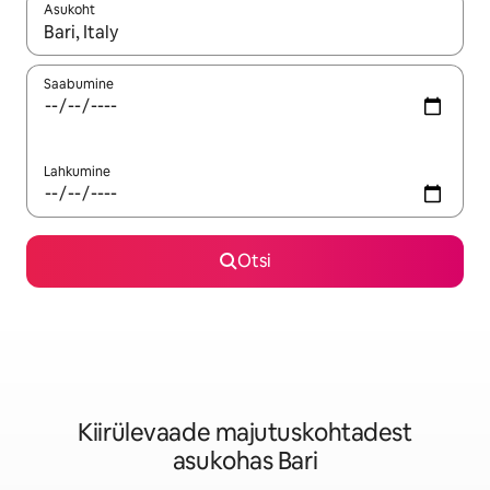
Asukoht
Kui tulemused on kuvatud, liigu ekraanil nooleklahvidega või 
Saabumine
Lahkumine
Otsi
Kiirülevaade majutuskohtadest
asukohas Bari