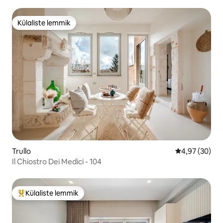
Külaliste lemmik
Külaliste lemmik
Trullo
Keskmine hinn
4,97 (30)
Il Chiostro Dei Medici - 104
Külaliste lemmik
Külaliste suur lemmik