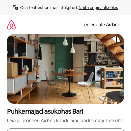
Liigu
Osa teabest on masintõlgitud. 
Näita originaalkeeles
sisu
juurde
Tee endale Airbnb
Puhkemajad asukohas Bari
Leia ja broneeri Airbnb kaudu ainulaadne majutuskoht