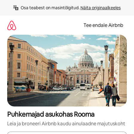
Liigu
Osa teabest on masintõlgitud. 
Näita originaalkeeles
sisu
juurde
Tee endale Airbnb
Puhkemajad asukohas Rooma
Leia ja broneeri Airbnb kaudu ainulaadne majutuskoht