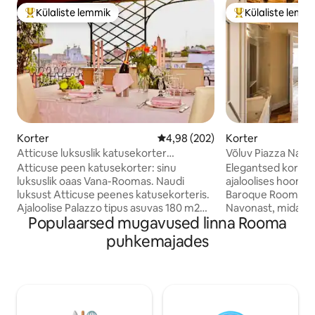
Külaliste lemmik
Külaliste lemm
Külaliste suur lemmik
Külaliste suur le
Korter
Keskmine hinnang 4,98/5, 202 h
4,98 (202)
Korter
Atticuse luksuslik katusekorter
Võluv Piazza Navo
hämmastava terrassiga
Atticuse peen katusekorter: sinu
Elegantsed korteri
luksuslik oaas Vana-Roomas. Naudi
ajaloolises hoones
luksust Atticuse peenes katusekorteris.
Baroque Rooma sü
Ajaloolise Palazzo tipus asuvas 180 m2
Navonast, mida ü
Populaarsed mugavused linna Rooma
katusekorteris on kaks magamistuba,
Bernini ja Borromi
suured eluruumid ja marmorist
Peenelt sisustatu
puhkemajades
vannitoad. Naudi oma privaatselt
kaks magamistuba
terrassilt hingematvaid vaateid Rione
vannitoaga; magam
Montile, Rooma foorumile ja Piazza
mis pakub puhast 
Veneziale. Pärast Rooma avastamist
korral mahutab el
lõõgastu mullivannis. Sammud
lisakülalisi. Selle 
ikoonilistest vaatamisväärsustest ja
rafineeritud õhkk