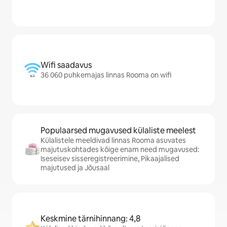
Wifi saadavus
36 060 puhkemajas linnas Rooma on wifi
Populaarsed mugavused külaliste meelest
Külalistele meeldivad linnas Rooma asuvates
majutuskohtades kõige enam need mugavused:
Iseseisev sisseregistreerimine, Pikaajalised
majutused ja Jõusaal
Keskmine tärnihinnang: 4,8