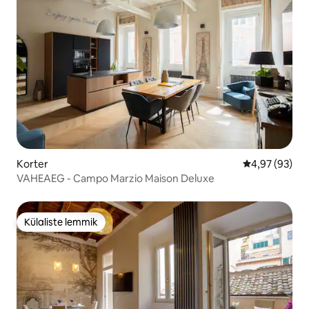
Korter
Keskmine hinn
4,97 (93)
VAHEAEG - Campo Marzio Maison Deluxe
Külaliste lemmik
Külaliste lemmik