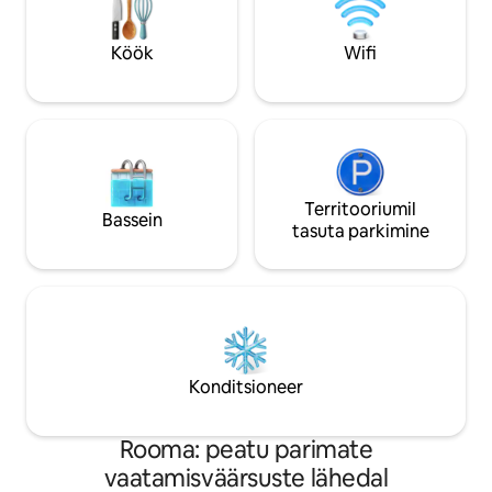
parimatest söögikohtadest. Koge
majutuskoha idea
Rooma südames enneolematut
peatumiseks.
Köök
Wifi
mugavust ja privaatsust.
Territooriumil
Bassein
tasuta parkimine
Konditsioneer
Rooma: peatu parimate
vaatamisväärsuste lähedal