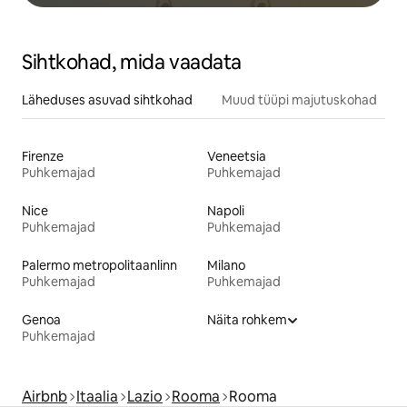
Sihtkohad, mida vaadata
Läheduses asuvad sihtkohad
Muud tüüpi majutuskohad
Firenze
Veneetsia
Puhkemajad
Puhkemajad
Nice
Napoli
Puhkemajad
Puhkemajad
Palermo metropolitaanlinn
Milano
Puhkemajad
Puhkemajad
Genoa
Näita rohkem
Puhkemajad
Airbnb
Itaalia
Lazio
Rooma
Rooma