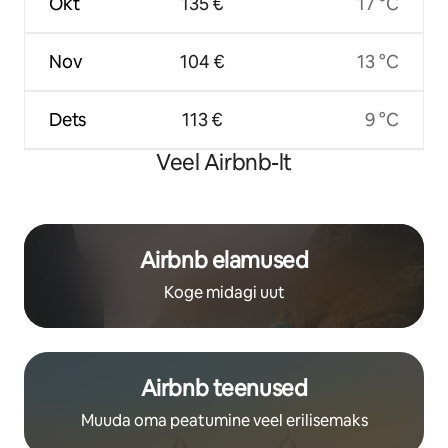
Okt
135 €
17 °C
Nov
104 €
13 °C
Dets
113 €
9 °C
Veel Airbnb-lt
Airbnb elamused
Koge midagi uut
Airbnb teenused
Muuda oma peatumine veel erilisemaks