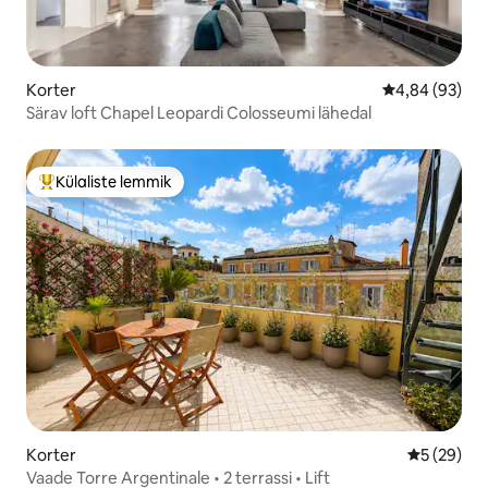
Korter
Keskmine hinn
4,84 (93)
Särav loft Chapel Leopardi Colosseumi lähedal
Külaliste lemmik
Külaliste suur lemmik
Korter
Keskmine h
5 (29)
Vaade Torre Argentinale • 2 terrassi • Lift