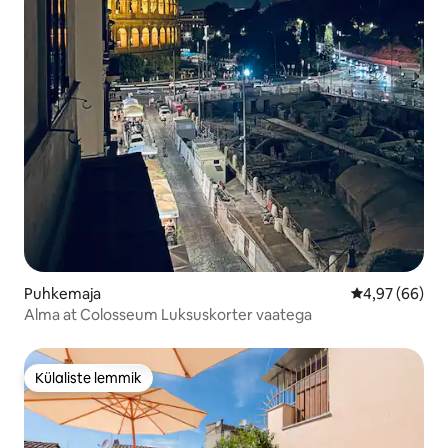
Puhkemaja
Keskmine hinn
4,97 (66)
Alma at Colosseum Luksuskorter vaatega
Külaliste lemmik
Külaliste lemmik