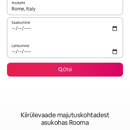
Asukoht
Kui tulemused on kuvatud, liigu ekraanil nooleklahvidega või 
Saabumine
Lahkumine
Otsi
Kiirülevaade majutuskohtadest
asukohas Rooma