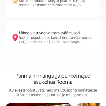
Külalised hindavad kõrgelt peatumisi linnas
Rooma – keskmine tärnihinnang on 4,8/5!
Lähedal asuvad vaatamisväärsused
Rooma: populaarsed kohad linnas on Campo de'
Fiori, Spanish Steps ja Castel Sant'Angelo
Parima hinnanguga puhkemajad
asukohas Rooma
Külalised nõustuvad: neid majutuskohti hinnatakse
kõrgelt asukoha, puhtuse ja muu poolest.