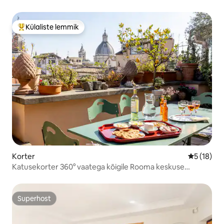
Külaliste lemmik
Külaliste suur lemmik
Korter
Keskmine 
5 (18)
Katusekorter 360° vaatega kõigile Rooma keskuse
monumentidele
Superhost
Superhost