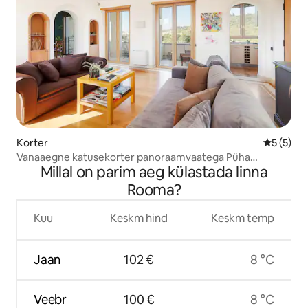
Korter
Keskmine
5 (5)
Vanaaegne katusekorter panoraamvaatega Püha
Millal on parim aeg külastada linna
Peetruse basiilikale
Rooma?
Kuu
Keskm hind
Keskm temp
Jaan
102 €
8 °C
Veebr
100 €
8 °C