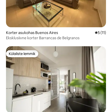
Korter asukohas Buenos Aires
Keskmine 
5 (11)
Eksklusiivne korter Barrancas de Belgranos
Külaliste lemmik
Külaliste lemmik