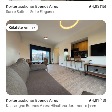
Korter asukohas Buenos Aires
Keskmine hin
4,93 (15)
Sucre Suites - Suite Elegance
Külaliste lemmik
Külaliste lemmik
Korter asukohas Buenos Aires
Keskmine hin
4,91 (43)
Kaasaegne Buenos Aires: Hiinalinna Juramento jaam