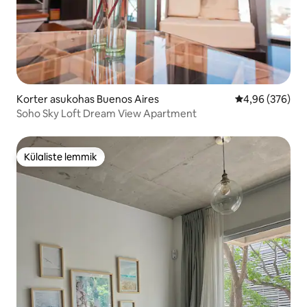
Korter asukohas Buenos Aires
Keskmine hinna
4,96 (376)
Soho Sky Loft Dream View Apartment
Külaliste lemmik
Külaliste lemmik