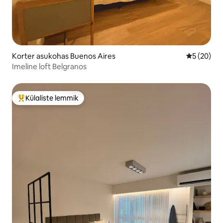
Korter asukohas Buenos Aires
Keskmine h
5 (20)
Imeline loft Belgranos
Külaliste lemmik
Külaliste suur lemmik