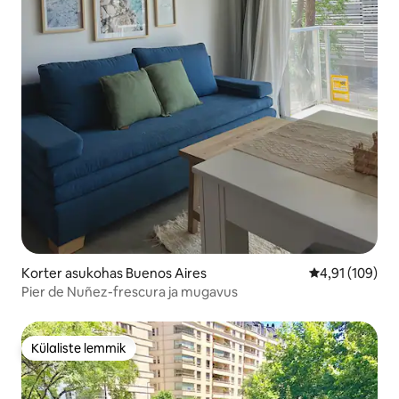
Korter asukohas Buenos Aires
Keskmine hinn
4,91 (109)
Pier de Nuñez-frescura ja mugavus
Külaliste lemmik
Külaliste lemmik