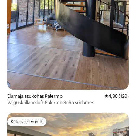
Elumaja asukohas Palermo
Keskmine hinn
4,88 (120)
Valgusküllane loft Palermo Soho südames
Külaliste lemmik
Külaliste lemmik