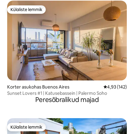
Külaliste lemmik
Külaliste lemmik
Korter asukohas Buenos Aires
Keskmine hinn
4,93 (142)
Sunset Lovers #1 | Katusebassein | Palermo Soho
Peresõbralikud majad
Külaliste lemmik
Külaliste lemmik