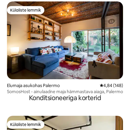
Külaliste lemmik
Külaliste lemmik
Elumaja asukohas Palermo
Keskmine hinna
4,84 (148)
SomosHost - ainulaadne maja hämmastava aiaga, Palermo
Konditsioneeriga korterid
Külaliste lemmik
Külaliste lemmik