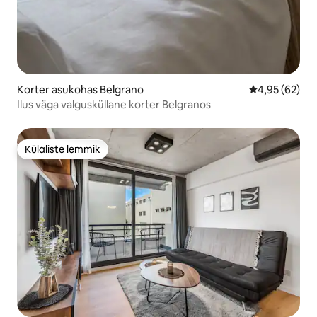
Korter asukohas Belgrano
Keskmine hinn
4,95 (62)
Ilus väga valgusküllane korter Belgranos
Külaliste lemmik
Külaliste lemmik