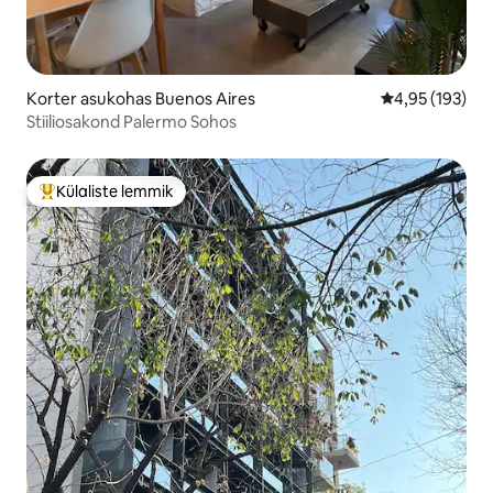
Korter asukohas Buenos Aires
Keskmine hinn
4,95 (193)
Stiiliosakond Palermo Sohos
Külaliste lemmik
Külaliste suur lemmik