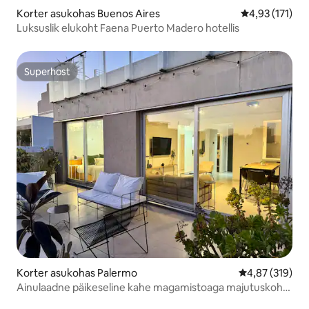
Korter asukohas Buenos Aires
Keskmine hinn
4,93 (171)
Luksuslik elukoht Faena Puerto Madero hotellis
Superhost
Superhost
Korter asukohas Palermo
Keskmine hinn
4,87 (319)
Ainulaadne päikeseline kahe magamistoaga majutuskoht
– privaatsed terrassid ja bassein