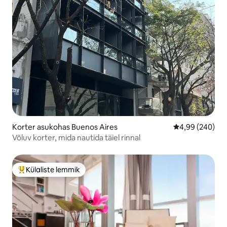
Korter asukohas Buenos Aires
Keskmine hinna
4,99 (240)
Võluv korter, mida nautida täiel rinnal
Külaliste lemmik
Külaliste suur lemmik