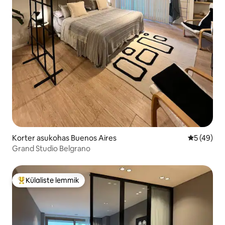
Korter asukohas Buenos Aires
Keskmine 
5 (49)
Grand Studio Belgrano
Külaliste lemmik
Külaliste suur lemmik