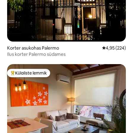
Korter asukohas Palermo
Keskmine hinna
4,95 (224)
Ilus korter Palermo südames
Külaliste lemmik
Külaliste suur lemmik