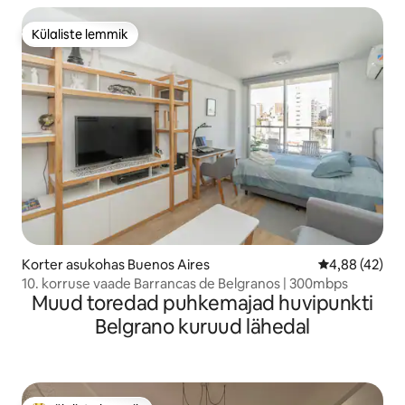
Külaliste lemmik
Külaliste lemmik
Korter asukohas Buenos Aires
Keskmine hin
4,88 (42)
10. korruse vaade Barrancas de Belgranos | 300mbps
Muud toredad puhkemajad huvipunkti
Belgrano kuruud lähedal