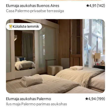
Elumaja asukohas Buenos Aires
Keskmine hinn
4,91 (142)
Casa Palermo privaatse terrassiga
Külaliste lemmik
Külaliste suur lemmik
Elumaja asukohas Palermo
Keskmine hinna
4,94 (199)
Ilus maja Palermo parimas asukohas