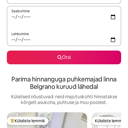
Saabumine
Lahkumine
Otsi
Parima hinnanguga puhkemajad linna
Belgrano kuruud lähedal
Külalised nõustuvad: neid majutuskohti hinnatakse
kõrgelt asukoha, puhtuse ja muu poolest.
Külaliste lemmik
Külaliste lemmik
Külaliste suur lemmik
Külaliste lemmik