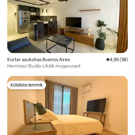
Korter asukohas Buenos Aires
Keskmine hinn
4,95 (38)
Hermoso Studio c/kõik mugavused
Külaliste lemmik
Külaliste lemmik