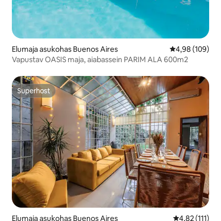
Elumaja asukohas Buenos Aires
Keskmine hinna
4,98 (109)
Vapustav OASIS maja, aiabassein PARIM ALA 600m2
Superhost
Superhost
Elumaja asukohas Buenos Aires
Keskmine hinn
4,82 (111)