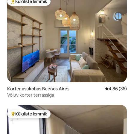
Külaliste lemmik
Külaliste suur lemmik
Korter asukohas Buenos Aires
Keskmine hinn
4,86 (36)
Võluv korter terrassiga
Külaliste lemmik
Külaliste suur lemmik