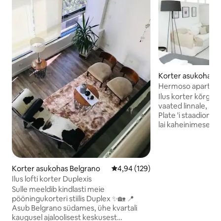
Korter asukohas B
es
Hermoso apartame
Ilus korter kõrgel 
vaated linnale, Rio 
Plate 'i staadionile. Ideaalne 2 inimesele
lai kaheinimesevood
varustatud köök. E
sügavkülmikuga, m
kohvimasin, elektri
Õhukonditsioneer, n
Korter asukohas Belgrano
Keskmine hinnang 4,94/5, 129 h
4,94 (129)
vannituba. Teave Belgrano
Ilus lofti korter Duplexis
naabruskonna Av D
Sulle meeldib kindlasti meie
kust pääseb hõlpsas
pööningukorteri stiilis Duplex ✨🏡 📍
töökohtadesse. Gastronoomiline
Asub Belgrano südames, ühe kvartali
pakkumine, superm
kaugusel ajaloolisest keskusest
ja mõne kvartali k