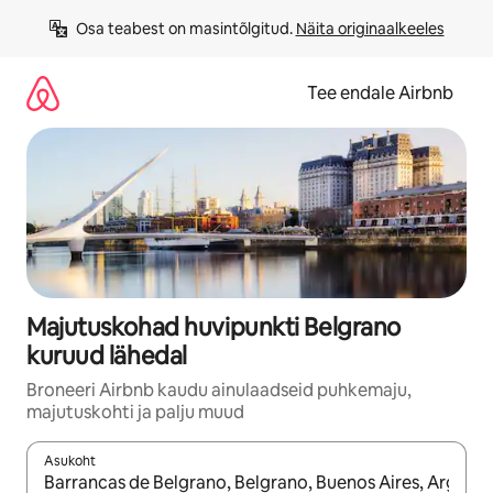
Liigu
Osa teabest on masintõlgitud. 
Näita originaalkeeles
sisu
juurde
Tee endale Airbnb
Majutuskohad huvipunkti Belgrano
kuruud lähedal
Broneeri Airbnb kaudu ainulaadseid puhkemaju,
majutuskohti ja palju muud
Asukoht
Kui tulemused on kuvatud, liigu ekraanil nooleklahvidega või 