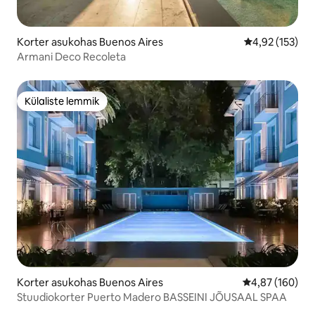
Korter asukohas Buenos Aires
Keskmine hinn
4,92 (153)
Armani Deco Recoleta
Külaliste lemmik
Külaliste lemmik
Korter asukohas Buenos Aires
Keskmine hinna
4,87 (160)
Stuudiokorter Puerto Madero BASSEINI JÕUSAAL SPAA