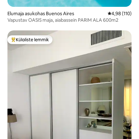
Elumaja asukohas Buenos Aires
Keskmine hinn
4,98 (110)
Vapustav OASIS maja, aiabassein PARIM ALA 600m2
Külaliste lemmik
Külaliste suur lemmik