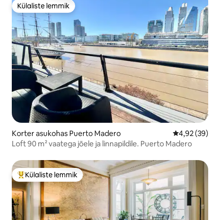
Külaliste lemmik
Külaliste lemmik
Korter asukohas Puerto Madero
Keskmine hinn
4,92 (39)
Loft 90 m² vaatega jõele ja linnapildile. Puerto Madero
Külaliste lemmik
Külaliste suur lemmik