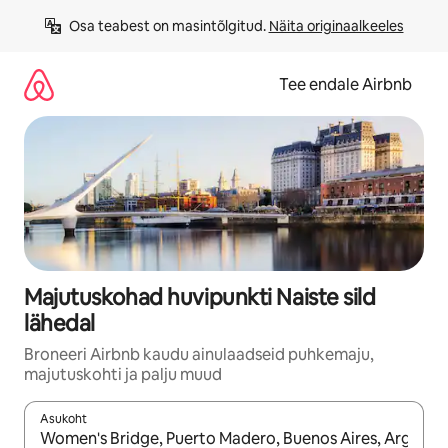
Liigu
Osa teabest on masintõlgitud. 
Näita originaalkeeles
sisu
juurde
Tee endale Airbnb
Majutuskohad huvipunkti Naiste sild
lähedal
Broneeri Airbnb kaudu ainulaadseid puhkemaju,
majutuskohti ja palju muud
Asukoht
Kui tulemused on kuvatud, liigu ekraanil nooleklahvidega või 