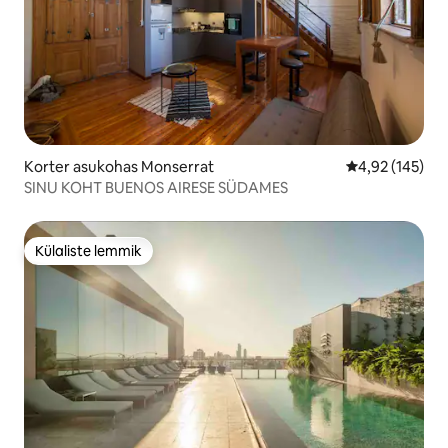
Korter asukohas Monserrat
Keskmine hinn
4,92 (145)
SINU KOHT BUENOS AIRESE SÜDAMES
Külaliste lemmik
Külaliste lemmik