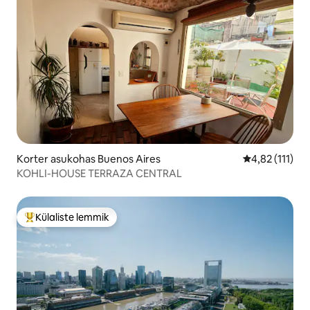
Korter asukohas Buenos Aires
Keskmine hinn
4,82 (111)
KOHLI-HOUSE TERRAZA CENTRAL
Külaliste lemmik
Külaliste suur lemmik