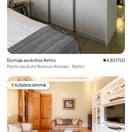
Elumaja asukohas Retiro
Keskmine hinn
4,83 (112)
Parim asukoht Buenos Aireses - Retiro
Külaliste lemmik
Külaliste suur lemmik