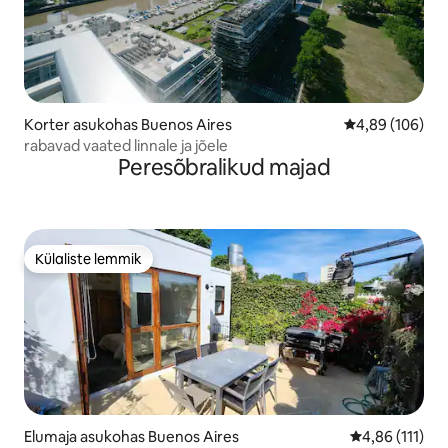
Korter asukohas Buenos Aires
Keskmine hinna
4,89 (106)
rabavad vaated linnale ja jõele
Peresõbralikud majad
Külaliste lemmik
Külaliste lemmik
Elumaja asukohas Buenos Aires
Keskmine hinn
4,86 (111)