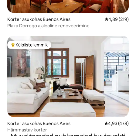
Korter asukohas Buenos Aires
Keskmine hinna
4,89 (219)
Plaza Dorrego ajalooline renoveerimine
Külaliste lemmik
Külaliste suur lemmik
Korter asukohas Buenos Aires
Keskmine hinna
4,93 (478)
Hämmastav korter