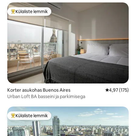
Külaliste lemmik
Külaliste suur lemmik
Korter asukohas Buenos Aires
Keskmine hinn
4,97 (175)
Urban Loft BA basseini ja parkimisega
Külaliste lemmik
Külaliste suur lemmik