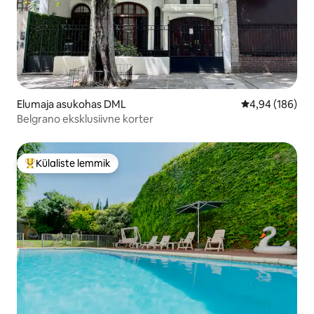
Elumaja asukohas DML
Keskmine hinna
4,94 (186)
Belgrano eksklusiivne korter
Külaliste lemmik
Külaliste suur lemmik