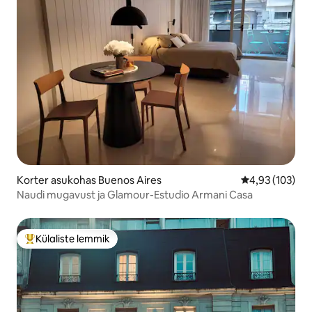
Korter asukohas Buenos Aires
Keskmine hinn
4,93 (103)
Naudi mugavust ja Glamour-Estudio Armani Casa
Külaliste lemmik
Külaliste suur lemmik