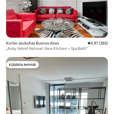
Korter asukohas Buenos Aires
Keskmine hinna
4,97 (265)
„Ruby Velvet Retreat: New Kitchen + Spa Bath“
Külaliste lemmik
Külaliste lemmik