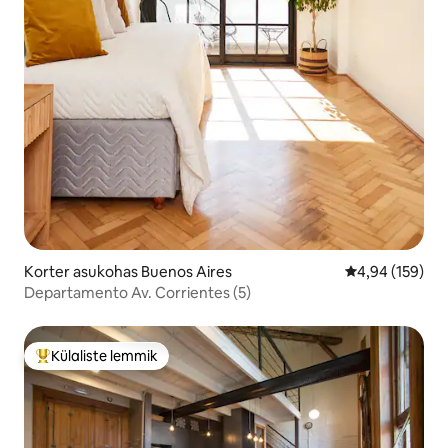
Korter asukohas Buenos Aires
Keskmine hinn
4,94 (159)
Departamento Av. Corrientes (5)
Külaliste lemmik
Külaliste suur lemmik