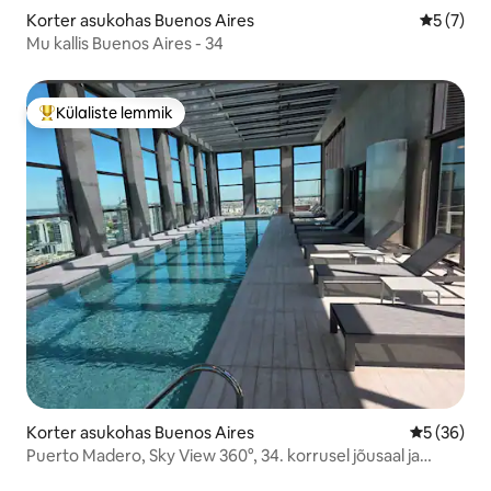
Korter asukohas Buenos Aires
Keskmine
5 (7)
Mu kallis Buenos Aires - 34
Külaliste lemmik
Külaliste suur lemmik
Korter asukohas Buenos Aires
Keskmine h
5 (36)
Puerto Madero, Sky View 360°, 34. korrusel jõusaal ja
bassein