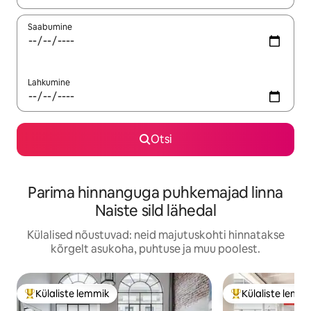
Saabumine
Lahkumine
Otsi
Parima hinnanguga puhkemajad linna
Naiste sild lähedal
Külalised nõustuvad: neid majutuskohti hinnatakse
kõrgelt asukoha, puhtuse ja muu poolest.
Külaliste lemmik
Külaliste lemm
Külaliste suur lemmik
Külaliste suur le