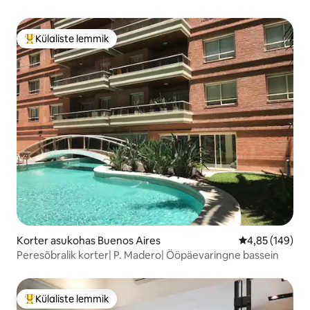
Külaliste lemmik
Külaliste suur lemmik
Korter asukohas Buenos Aires
Keskmine hinn
4,85 (149)
Peresõbralik korter| P. Madero| Ööpäevaringne bassein
Külaliste lemmik
Külaliste suur lemmik