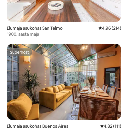
Elumaja asukohas San Telmo
Keskmine hinn
4,96 (214)
1900. aasta maja
Superhost
Superhost
Elumaja asukohas Buenos Aires
Keskmine hinn
4,82 (111)