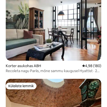
Korter asukohas ABH
Keskmine hinna
4,98 (180)
Recoleta nagu Pariis, mõne sammu kaugusel Hyattist · 2
magamistuba
Külaliste lemmik
Külaliste lemmik