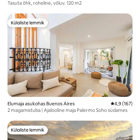
Tasuta õhk, roheline, võluv. 120 m2
Külaliste lemmik
Külaliste lemmik
Elumaja asukohas Buenos Aires
Keskmine hin
4,9 (167)
2 magamistuba | Ajalooline maja Palermo Soho südames
Külaliste lemmik
Külaliste lemmik