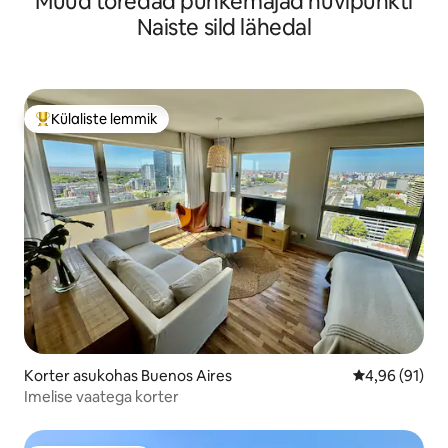
Muud toredad puhkemajad huvipunkti
Naiste sild lähedal
Külaliste lemmik
Külaliste suur lemmik
Korter asukohas Buenos Aires
Keskmine hin
4,96 (91)
Imelise vaatega korter