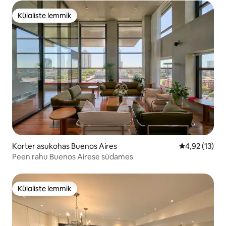
Külaliste lemmik
Külaliste lemmik
Korter asukohas Buenos Aires
Keskmine hin
4,92 (13)
Peen rahu Buenos Airese südames
Külaliste lemmik
Külaliste lemmik