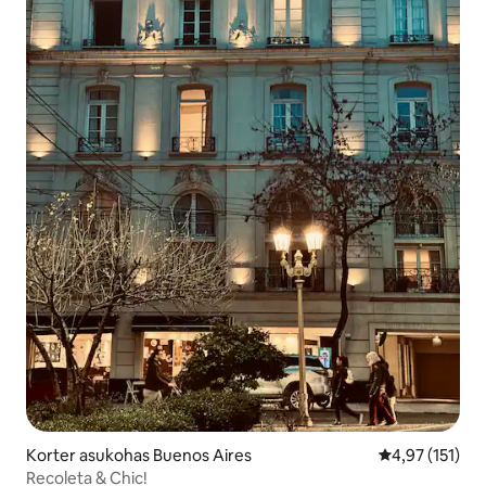
Korter asukohas Buenos Aires
Keskmine hinn
4,97 (151)
Recoleta & Chic!