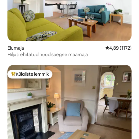
Elumaja
Keskmine hinna
4,89 (1172)
Hiljuti ehitatud nüüdisaegne maamaja
Külaliste lemmik
Külaliste suur lemmik