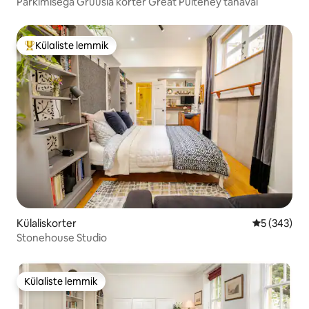
Parkimisega Gruusia korter Great Pulteney tänaval
Külaliste lemmik
Külaliste suur lemmik
Külaliskorter
Keskmine hi
5 (343)
Stonehouse Studio
Külaliste lemmik
Külaliste lemmik