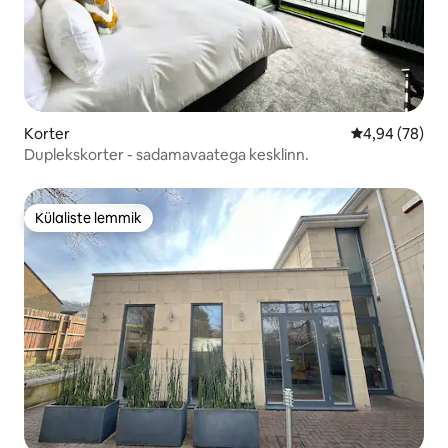
Korter
Keskmine hinn
4,94 (78)
Duplekskorter - sadamavaatega kesklinn.
Külaliste lemmik
Külaliste lemmik