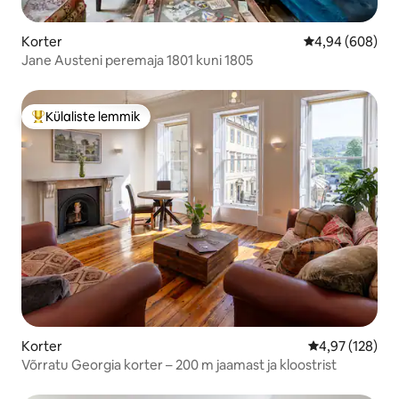
Korter
Keskmine hinna
4,94 (608)
Jane Austeni peremaja 1801 kuni 1805
Külaliste lemmik
Külaliste suur lemmik
Korter
Keskmine hinn
4,97 (128)
Võrratu Georgia korter – 200 m jaamast ja kloostrist