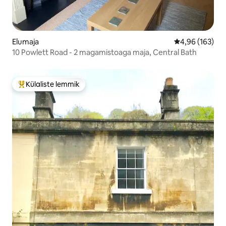
Elumaja
Keskmine hinn
4,96 (163)
10 Powlett Road - 2 magamistoaga maja, Central Bath
Külaliste lemmik
Külaliste suur lemmik