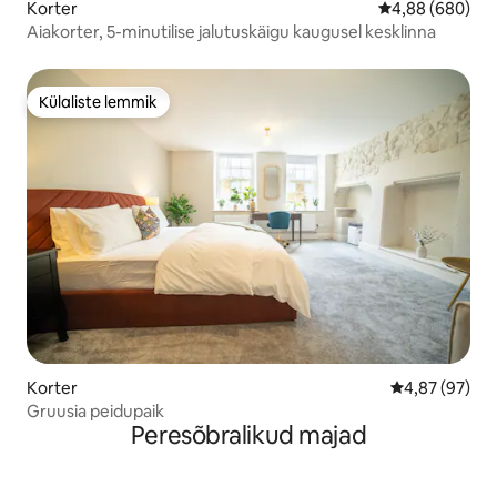
Korter
Keskmine hinna
4,88 (680)
Aiakorter, 5-minutilise jalutuskäigu kaugusel kesklinna
Külaliste lemmik
Külaliste lemmik
Korter
Keskmine hinn
4,87 (97)
Gruusia peidupaik
Peresõbralikud majad