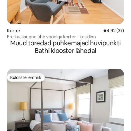
Korter
Keskmine hin
4,92 (37)
Ere kaasaegne ühe voodiga korter - kesklinn
Muud toredad puhkemajad huvipunkti
Bathi klooster lähedal
Külaliste lemmik
Külaliste lemmik