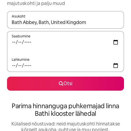
majutuskohti ja palju muud
Asukoht
Kui tulemused on kuvatud, liigu ekraanil nooleklahvidega või 
Saabumine
Lahkumine
Otsi
Parima hinnanguga puhkemajad linna
Bathi klooster lähedal
Külalised nõustuvad: neid majutuskohti hinnatakse
kõrgelt asukoha, puhtuse ja muu poolest.