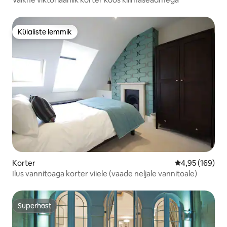
Külaliste lemmik
Külaliste lemmik
Korter
Keskmine hinn
4,95 (169)
Ilus vannitoaga korter viiele (vaade neljale vannitoale)
Superhost
Superhost