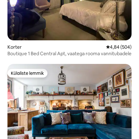
Korter
Keskmine hinna
4,84 (504)
Boutique 1 Bed Central Apt, vaatega rooma vannitubadele
Külaliste lemmik
Külaliste lemmik