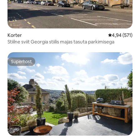
Korter
Keskmine hinn
4,94 (571)
Stiilne sviit Georgia stiilis majas tasuta parkimisega
Superhost
Superhost