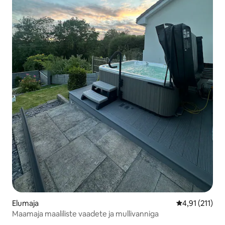
Elumaja
Keskmine hinn
4,91 (211)
Maamaja maaliliste vaadete ja mullivanniga