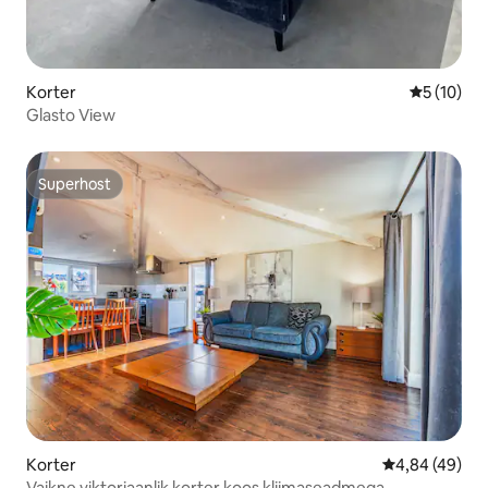
Korter
Keskmine 
5 (10)
Glasto View
Superhost
Superhost
Korter
Keskmine hinn
4,84 (49)
Vaikne viktoriaanlik korter koos kliimaseadmega