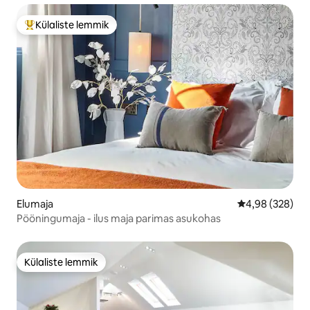
Külaliste lemmik
Külaliste suur lemmik
Elumaja
Keskmine hinna
4,98 (328)
Pööningumaja - ilus maja parimas asukohas
Külaliste lemmik
Külaliste lemmik