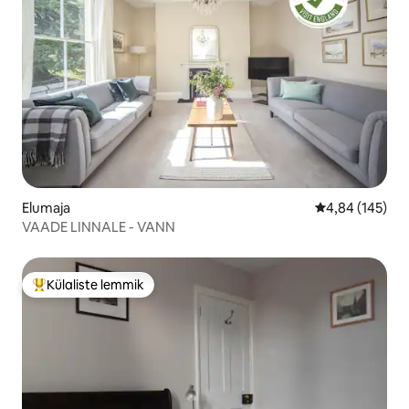
Elumaja
Keskmine hinn
4,84 (145)
VAADE LINNALE - VANN
Külaliste lemmik
Külaliste suur lemmik