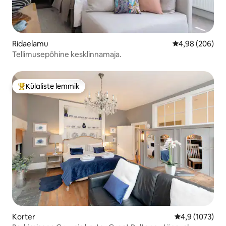
Ridaelamu
Keskmine hinna
4,98 (206)
Tellimusepõhine kesklinnamaja.
Külaliste lemmik
Külaliste suur lemmik
Korter
Keskmine hinn
4,9 (1073)