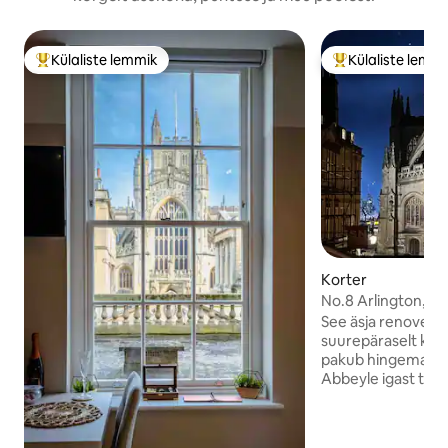
Külaliste lemmik
Külaliste lemm
Külaliste suur lemmik
Külaliste suur le
Korter
No.8 Arlington, ce
See äsja renoveer
suurepäraselt kau
pakub hingematvai
Abbeyle igast toas
sammu kaugusel i
saunadest. Korter
külalist kahes ava