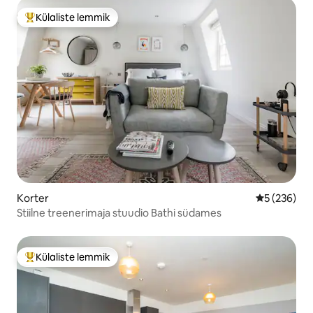
Külaliste lemmik
Külaliste suur lemmik
Korter
Keskmine hi
5 (236)
Stiilne treenerimaja stuudio Bathi südames
Külaliste lemmik
Külaliste suur lemmik