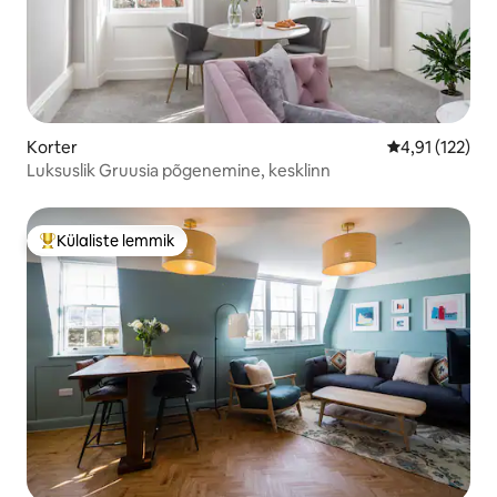
Korter
Keskmine hinn
4,91 (122)
Luksuslik Gruusia põgenemine, kesklinn
Külaliste lemmik
Külaliste suur lemmik