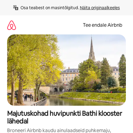
Liigu
Osa teabest on masintõlgitud. 
Näita originaalkeeles
sisu
juurde
Tee endale Airbnb
Majutuskohad huvipunkti Bathi klooster
lähedal
Broneeri Airbnb kaudu ainulaadseid puhkemaju,