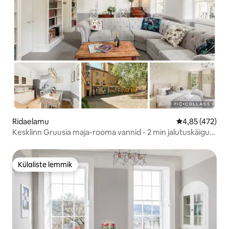
Ridaelamu
Keskmine hinn
4,85 (472)
Kesklinn Gruusia maja-rooma vannid - 2 min jalutuskäigu
kaugusel
Külaliste lemmik
Külaliste lemmik