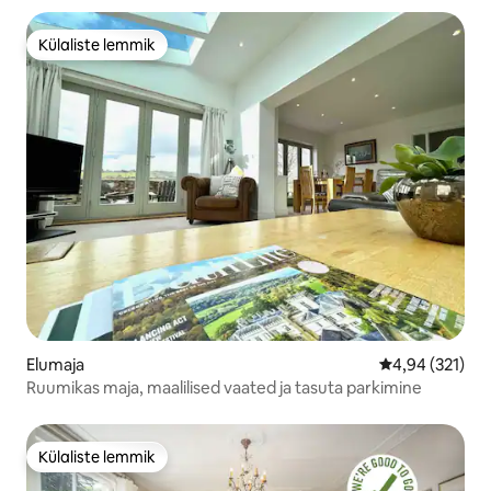
Külaliste lemmik
Külaliste lemmik
Elumaja
Keskmine hinn
4,94 (321)
Ruumikas maja, maalilised vaated ja tasuta parkimine
Külaliste lemmik
Külaliste lemmik