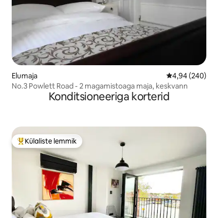
Elumaja
Keskmine hinna
4,94 (240)
No.3 Powlett Road - 2 magamistoaga maja, keskvann
Konditsioneeriga korterid
Külaliste lemmik
Külaliste suur lemmik