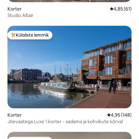
Korter
Keskmine hin
4,85 (61)
Studio Altair
Külaliste lemmik
Külaliste suur lemmik
Korter
Keskmine hinn
4,95 (148)
Jõevaatega Luxe 'i korter - sadama ja kohvikute kõrval