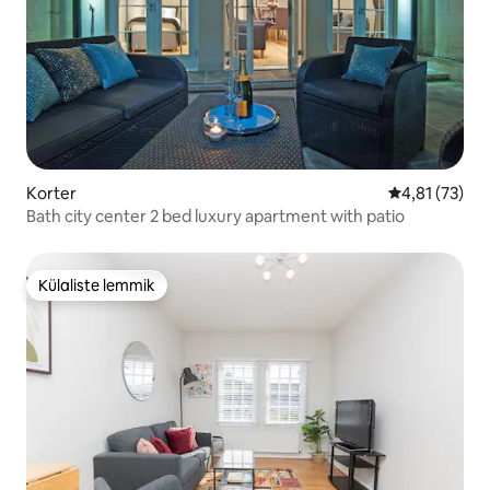
Korter
Keskmine hin
4,81 (73)
Bath city center 2 bed luxury apartment with patio
Külaliste lemmik
Külaliste lemmik