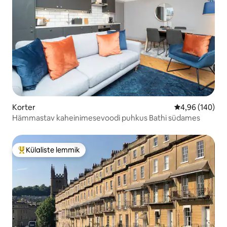
Korter
Keskmine hinna
4,96 (140)
Hämmastav kaheinimesevoodi puhkus Bathi südames
Külaliste lemmik
Külaliste suur lemmik