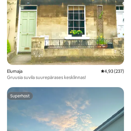
Elumaja
Keskmine hinn
4,93 (237)
Gruusia suvila suurepärases kesklinnas!
Superhost
Superhost