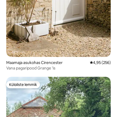
Maamaja asukohas Cirencester
Keskmine hinna
4,95 (256)
Vana pagaripood Grange 'is
Külaliste lemmik
Külaliste lemmik