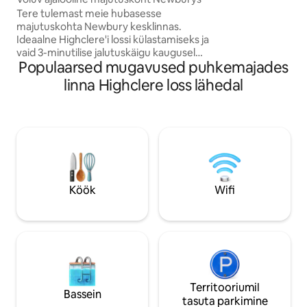
minuti kaugusel. Läheduses on erinevaid
Tere tulemast meie hubasesse
söögikohti alates 
majutuskohta Newbury kesklinnas.
kuni peenete söögikohtadeni. Vine
Ideaalne Highclere'i lossi külastamiseks ja
Annex mahutab 4 
vaid 3-minutilise jalutuskäigu kaugusel
kaheinimesevoodi
Populaarsed mugavused puhkemajades
kesklinnast ja rongijaamast, jalutuskäigu
üheinimesevoodit 
kaugusel Newbury hipodroomist ning
linna Highclere loss lähedal
üheinimesevoodit
ideaalne kohalike poodide, kohvikute ja
Kennetti jõe avastamiseks.Naudi
lähedalasuvaid jalutuskäike maal,
jalgrattasõitu ja ostlemist. Kaks
magamistuba, 2 vannituba, söögituba,
privaatne aed, kiire wifi. Lemmikloomad
on teretulnud. Lihtne rongiühendus
Londonisse, Oxfordi ja Cotswoldsi.
Köök
Wifi
Lihtne juurdepääs M4-le.
Territooriumil
Bassein
tasuta parkimine