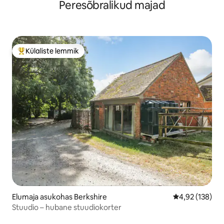
Peresõbralikud majad
parkimisega
Külaliste lemmik
Külaliste suur lemmik
Elumaja asukohas Berkshire
Keskmine hinn
4,92 (138)
Stuudio – hubane stuudiokorter