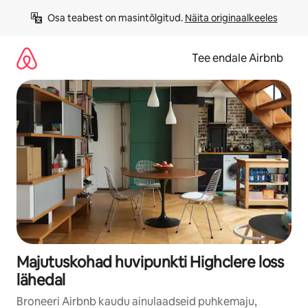
Liigu
Osa teabest on masintõlgitud. 
Näita originaalkeeles
sisu
juurde
Tee endale Airbnb
Majutuskohad huvipunkti Highclere loss
lähedal
Broneeri Airbnb kaudu ainulaadseid puhkemaju,