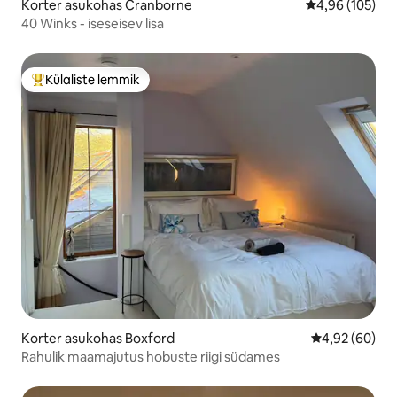
Korter asukohas Cranborne
Keskmine hinn
4,96 (105)
40 Winks - iseseisev lisa
Külaliste lemmik
Külaliste suur lemmik
Korter asukohas Boxford
Keskmine hinn
4,92 (60)
Rahulik maamajutus hobuste riigi südames