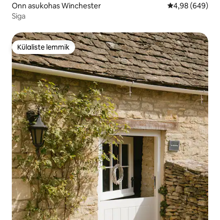
Onn asukohas Winchester
Keskmine hinna
4,98 (649)
Siga
Külaliste lemmik
Külaliste lemmik