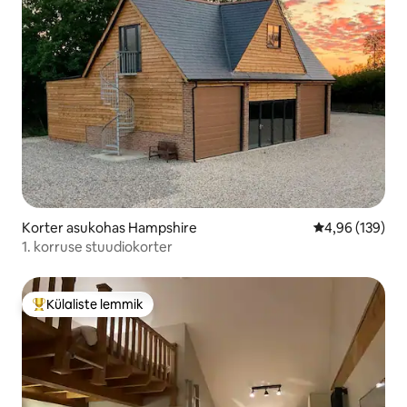
Korter asukohas Hampshire
Keskmine hinn
4,96 (139)
1. korruse stuudiokorter
Külaliste lemmik
Külaliste suur lemmik