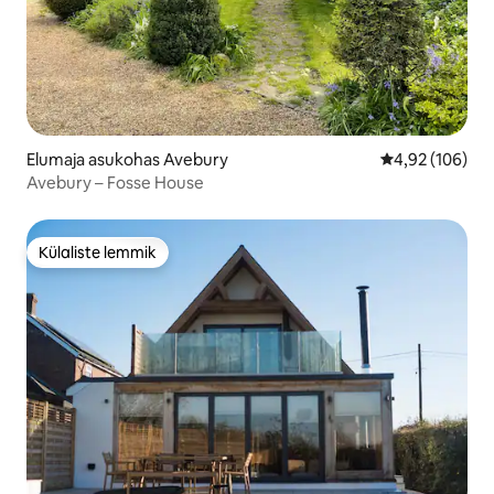
Elumaja asukohas Avebury
Keskmine hinn
4,92 (106)
Avebury – Fosse House
Külaliste lemmik
Külaliste lemmik