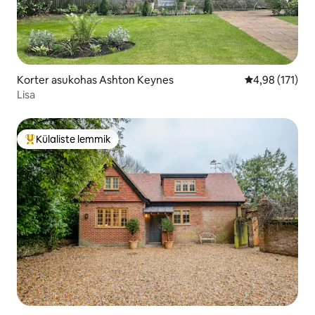
Korter asukohas Ashton Keynes
Keskmine hinn
4,98 (171)
Lisa
Külaliste lemmik
Külaliste suur lemmik