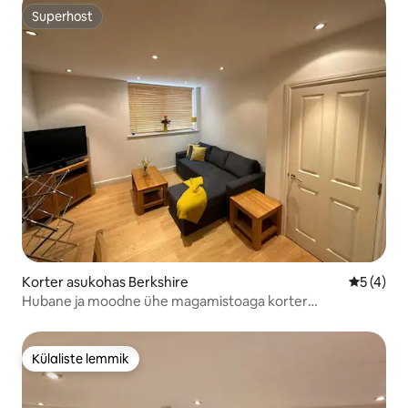
Superhost
Superhost
Korter asukohas Berkshire
Keskmine
5 (4)
Hubane ja moodne ühe magamistoaga korter
diivanvoodiga
Külaliste lemmik
Külaliste lemmik