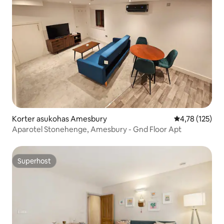
Korter asukohas Amesbury
Keskmine hinn
4,78 (125)
Aparotel Stonehenge, Amesbury - Gnd Floor Apt
Superhost
Superhost