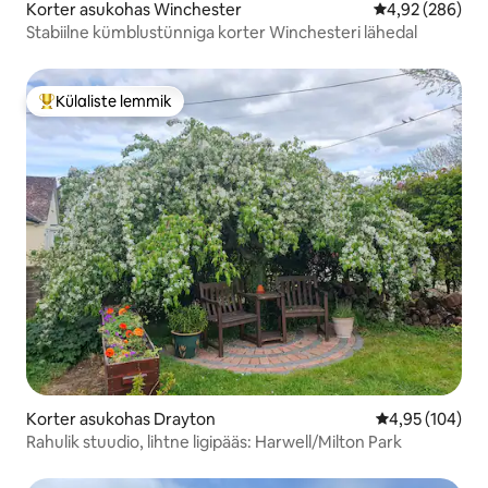
Korter asukohas Winchester
Keskmine hinna
4,92 (286)
Stabiilne kümblustünniga korter Winchesteri lähedal
Külaliste lemmik
Külaliste suur lemmik
Korter asukohas Drayton
Keskmine hinn
4,95 (104)
Rahulik stuudio, lihtne ligipääs: Harwell/Milton Park