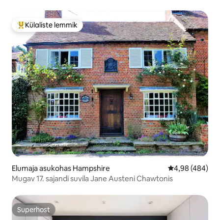
Külaliste lemmik
Külaliste suur lemmik
Elumaja asukohas Hampshire
Keskmine hinna
4,98 (484)
Mugav 17. sajandi suvila Jane Austeni Chawtonis
Superhost
Superhost