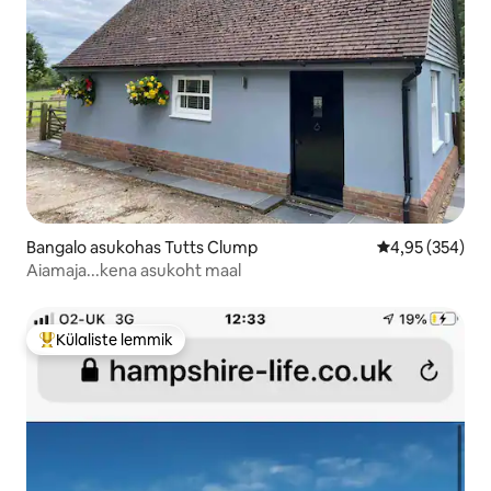
Bangalo asukohas Tutts Clump
Keskmine hinna
4,95 (354)
Aiamaja...kena asukoht maal
Külaliste lemmik
Külaliste suur lemmik