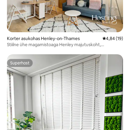
Korter asukohas Henley-on-Thames
Keskmine hin
4,84 (19)
Stiilne ühe magamistoaga Henley majutuskoht,
konditsioneeriga, jalutuskäigu kaugusel jõest ja linnast
Superhost
Superhost