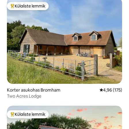
Külaliste lemmik
Külaliste suur lemmik
Korter asukohas Bromham
Keskmine hinn
4,96 (175)
Two Acres Lodge
Külaliste lemmik
Külaliste suur lemmik