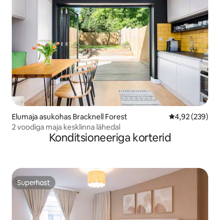
Elumaja asukohas Bracknell Forest
Keskmine hinna
4,92 (239)
2 voodiga maja kesklinna lähedal
Konditsioneeriga korterid
Superhost
Superhost