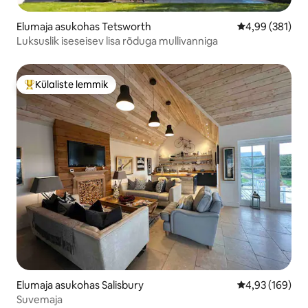
Elumaja asukohas Tetsworth
Keskmine hinna
4,99 (381)
Luksuslik iseseisev lisa rõduga mullivanniga
Külaliste lemmik
Külaliste suur lemmik
Elumaja asukohas Salisbury
Keskmine hinn
4,93 (169)
Suvemaja