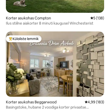
Korter asukohas Compton
Keskmine h
5 (138)
Ilus stiilne aiakorter 8 minuti kaugusel Winchesterist
Külaliste lemmik
Külaliste suur lemmik
Korter asukohas Beggarwood
Keskmine hinna
4,99 (183)
Basingstoke, hubane 2 voodiga korter privaatse