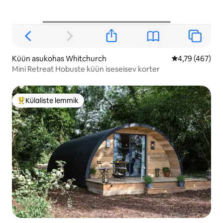
Küün asukohas Whitchurch
Keskmine hinn
4,79 (467)
Mini Retreat Hobuste küün iseseisev korter
Külaliste lemmik
Külaliste suur lemmik