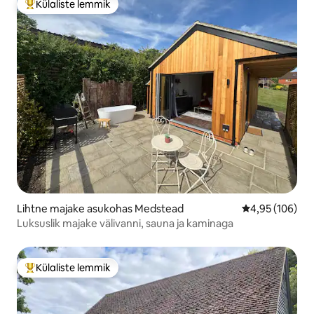
Külaliste lemmik
Külaliste suur lemmik
Lihtne majake asukohas Medstead
Keskmine hinn
4,95 (106)
Luksuslik majake välivanni, sauna ja kaminaga
Külaliste lemmik
Külaliste suur lemmik