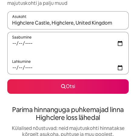
majutuskohti ja palju muud
Asukoht
Kui tulemused on kuvatud, liigu ekraanil nooleklahvidega või 
Saabumine
Lahkumine
Otsi
Parima hinnanguga puhkemajad linna
Highclere loss lähedal
Külalised nõustuvad: neid majutuskohti hinnatakse
kõrgelt asukoha, puhtuse ja muu poolest.