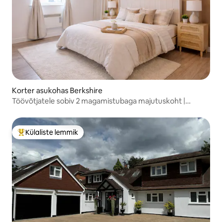
Korter asukohas Berkshire
Töövõtjatele sobiv 2 magamistubaga majutuskoht |
Parkimine | Kiire wifi | 4 magamiskohta
Külaliste lemmik
Külaliste suur lemmik