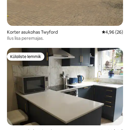
Korter asukohas Twyford
Keskmine hinn
4,96 (26)
Ilus lisa peremajas.
Külaliste lemmik
Külaliste lemmik