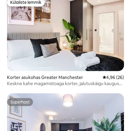
Külaliste lemmik
Külaliste lemmik
Korter asukohas Greater Manchester
Keskmine hinn
4,96 (26)
Keskne kahe magamistoaga korter, jalutuskäigu kaugusel
Chinatownist ja teatritest
Superhost
Superhost