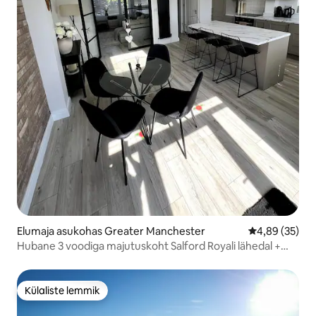
Elumaja asukohas Greater Manchester
Keskmine hinn
4,89 (35)
Hubane 3 voodiga majutuskoht Salford Royali lähedal +
tasuta parkimine
Külaliste lemmik
Külaliste lemmik