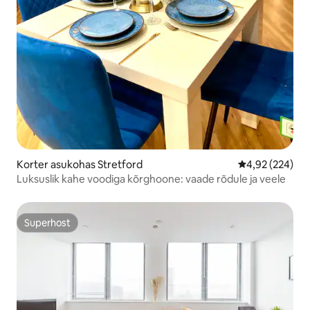
Korter asukohas Stretford
Keskmine hinna
4,92 (224)
Luksuslik kahe voodiga kõrghoone: vaade rõdule ja veele
Superhost
Superhost