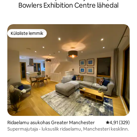
Bowlers Exhibition Centre lähedal
Külaliste lemmik
Külaliste lemmik
Ridaelamu asukohas Greater Manchester
Keskmine hinn
4,91 (329)
Supermajutaja - luksuslik ridaelamu, Manchesteri kesklinn.