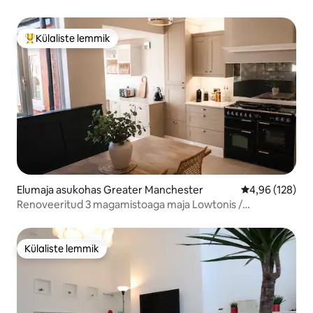
Külaliste lemmik
Külaliste suur lemmik
Elumaja asukohas Greater Manchester
Keskmine hinn
4,96 (128)
Renoveeritud 3 magamistoaga maja Lowtonis /
Penningtonis
Külaliste lemmik
Külaliste lemmik