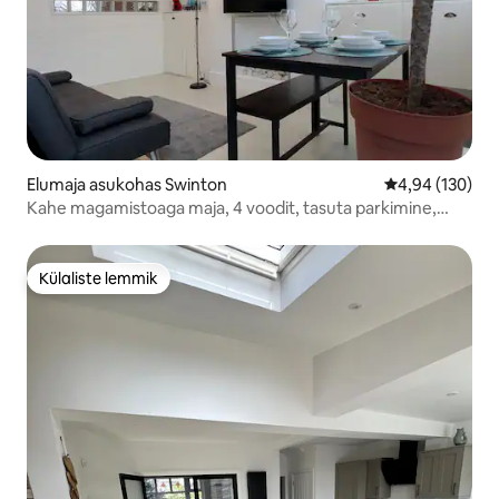
Elumaja asukohas Swinton
Keskmine hinn
4,94 (130)
Kahe magamistoaga maja, 4 voodit, tasuta parkimine,
täielikult varustatud
Külaliste lemmik
Külaliste lemmik