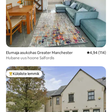
Elumaja asukohas Greater Manchester
Keskmine hinn
4,94 (114)
Hubane uus hoone Salfordis
Külaliste lemmik
Külaliste suur lemmik