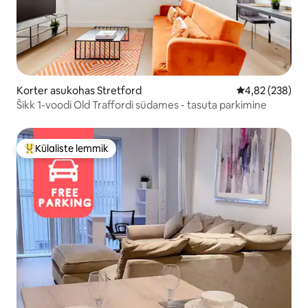
Korter asukohas Stretford
Keskmine hinna
4,82 (238)
Šikk 1-voodi Old Traffordi südames - tasuta parkimine
Külaliste lemmik
Külaliste suur lemmik