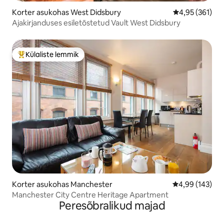
Korter asukohas West Didsbury
Keskmine hinn
4,95 (361)
Ajakirjanduses esiletõstetud Vault West Didsbury
Külaliste lemmik
Külaliste suur lemmik
Korter asukohas Manchester
Keskmine hinna
4,99 (143)
Manchester City Centre Heritage Apartment
Peresõbralikud majad