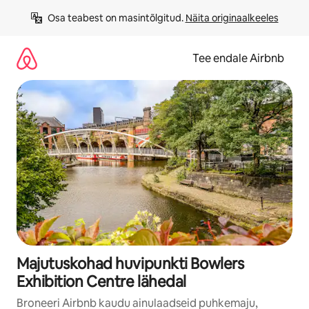
Liigu
Osa teabest on masintõlgitud. 
Näita originaalkeeles
sisu
juurde
Tee endale Airbnb
Majutuskohad huvipunkti Bowlers
Exhibition Centre lähedal
Broneeri Airbnb kaudu ainulaadseid puhkemaju,