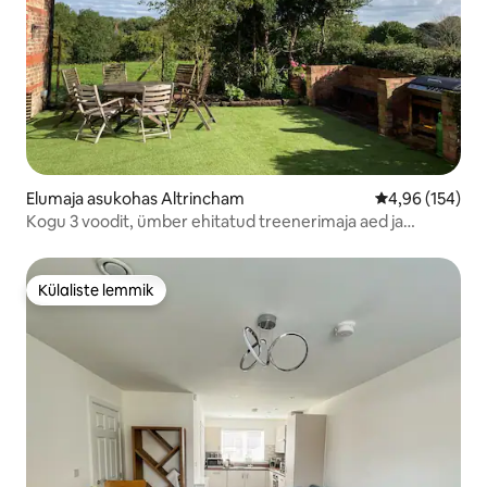
Elumaja asukohas Altrincham
Keskmine hinn
4,96 (154)
Kogu 3 voodit, ümber ehitatud treenerimaja aed ja
vaated!
Külaliste lemmik
Külaliste lemmik