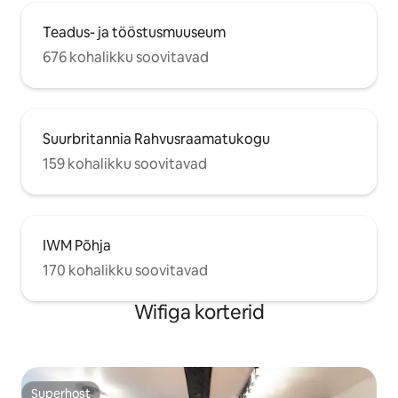
Teadus- ja tööstusmuuseum
676 kohalikku soovitavad
Suurbritannia Rahvusraamatukogu
159 kohalikku soovitavad
IWM Põhja
170 kohalikku soovitavad
Wifiga korterid
Superhost