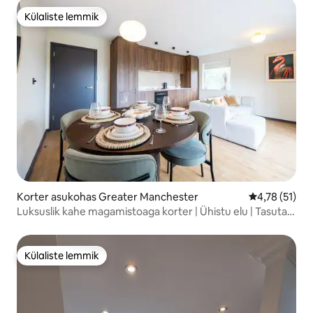
Külaliste lemmik
Külaliste lemmik
Korter asukohas Greater Manchester
Keskmine hin
4,78 (51)
Luksuslik kahe magamistoaga korter | Ühistu elu | Tasuta
parkimine | Rõdu
Külaliste lemmik
Külaliste lemmik