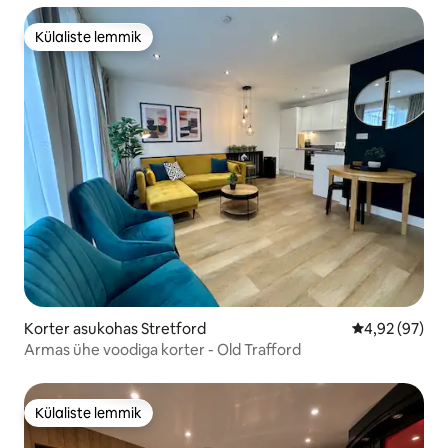
Külaliste lemmik
Külaliste lemmik
Korter asukohas Stretford
Keskmine hinn
4,92 (97)
Armas ühe voodiga korter - Old Trafford
Külaliste lemmik
Külaliste lemmik