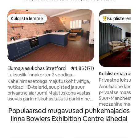
Külaliste lemmik
Külaliste lemm
Külaliste lemmik
Külaliste suur le
Elumaja asukohas Stretford
Keskmine hinnang 4,85/5, 171 
4,85 (171)
Külalistemaja asu
Luksuslik linnakorter 2 voodiga
ater Manchester
Privaatne luksusli
Manchesteri kesklinna lähedal!
Kaheinimesetoaga majutuskoht wifiga,
küüni konversioo
Ainulaadne küüni
nutikad HD-telerid, suupisted ja suur
privaatse maastiku
privaatne aiaruum! Majutuskoha vastas
Suur-Manchesteris
asuvas parkimiskohas tasuta parkimine.
mezzanine magam
5 min jalutuskäigu kaugusel STRETFORDI
Populaarsed mugavused puhkemajades
spiraalse trepiga,
TRAMMIPEATUSEST (viibi kesklinnas 10
eraldatud ja asub 
minuti pärast) 20 min autosõit
linna Bowlers Exhibition Centre lähedal
Kõigi Sale 'i kesk
Manchester Arndale 'i. 7-minutiline
ning suurepärase
autosõit Old Traffordi jalgpallistaadionile.
Manchester, Altri
6-minutiline autosõit Old Traffordi