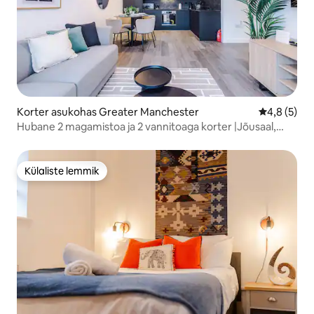
Korter asukohas Greater Manchester
Keskmine h
4,8 (5)
Hubane 2 magamistoa ja 2 vannitoaga korter |Jõusaal,
õpperuum ja tasuta parkimine
Külaliste lemmik
Külaliste lemmik