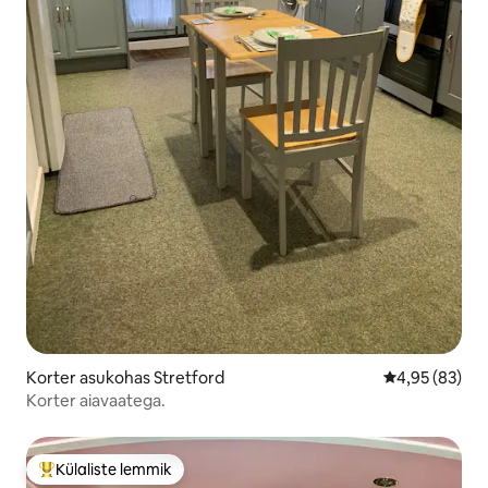
Korter asukohas Stretford
Keskmine hinn
4,95 (83)
Korter aiavaatega.
Külaliste lemmik
Külaliste suur lemmik