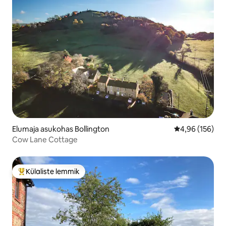
Elumaja asukohas Bollington
Keskmine hinn
4,96 (156)
Cow Lane Cottage
Külaliste lemmik
Külaliste suur lemmik