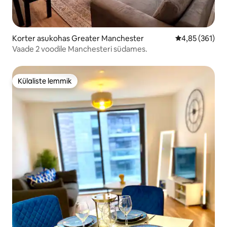
Korter asukohas Greater Manchester
Keskmine hinn
4,85 (361)
Vaade 2 voodile Manchesteri südames.
Külaliste lemmik
Külaliste lemmik