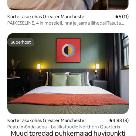
Korter asukohas Greater Manchester
Keskmine 
5 (11)
PÄIKESELINE, 4 inimesele|Linna ja jaama lähedal|Tasuta
parkimine|Korter 3
Superhost
Superhost
Korter asukohas Greater Manchester
Keskmine hin
4,88 (8)
Peatu mõnda aega – butiikstuudio Northern Quarteris
Muud toredad puhkemajad huvipunkti