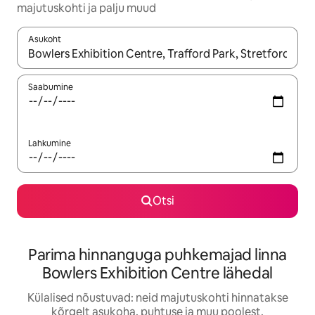
majutuskohti ja palju muud
Asukoht
Kui tulemused on kuvatud, liigu ekraanil nooleklahvidega või 
Saabumine
Lahkumine
Otsi
Parima hinnanguga puhkemajad linna
Bowlers Exhibition Centre lähedal
Külalised nõustuvad: neid majutuskohti hinnatakse
kõrgelt asukoha, puhtuse ja muu poolest.