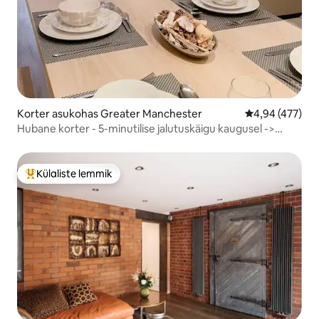
Korter asukohas Greater Manchester
Keskmine hinna
4,94 (477)
Hubane korter - 5-minutilise jalutuskäigu kaugusel ->
Kesklinn ja AO Arena
Külaliste lemmik
Külaliste suur lemmik