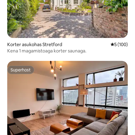
Korter asukohas Stretford
Keskmine h
5 (100)
Kena 1 magamistoaga korter saunaga.
Superhost
Superhost