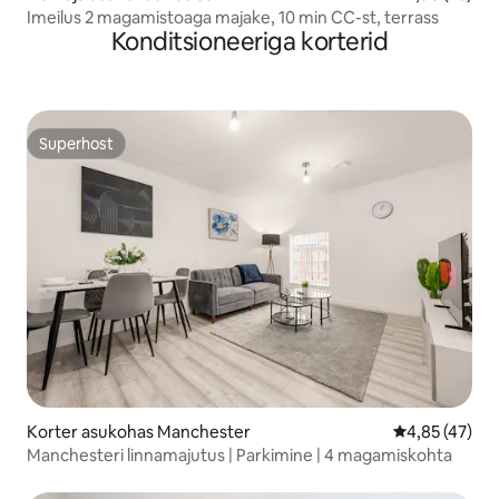
Imeilus 2 magamistoaga majake, 10 min CC-st, terrass
Konditsioneeriga korterid
Superhost
Superhost
Korter asukohas Manchester
Keskmine hin
4,85 (47)
Manchesteri linnamajutus | Parkimine | 4 magamiskohta