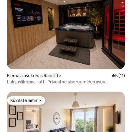
Elumaja asukohas Radcliffe
Keskmine 
5 (11)
Luksuslik spaa-loft | Privaatne siseruumides asuv
kümblustünn ja saun
Külaliste lemmik
Külaliste lemmik