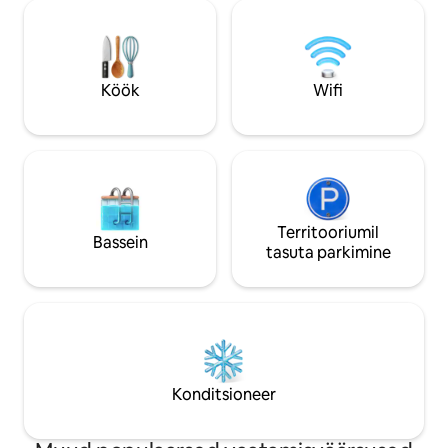
takso kaugusel Ma
kriketiväljakule. 15-minutiline autosõit
lennujaamast; meie
Manchesteri lennujaama. 20-minutiline
lühiajaliseks pea
autosõit Heaton Parki festivalide jaoks.
sellest, kas nad kü
Turvaline sissepääs ja tasuta suupisted.
veetmist või äri. Pane tähele, et
Köök
Wifi
magamistuba on kõ
Territooriumil
Bassein
tasuta parkimine
Konditsioneer