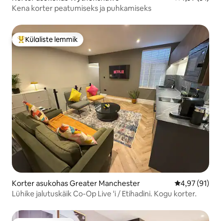
Kena korter peatumiseks ja puhkamiseks
Külaliste lemmik
Külaliste suur lemmik
Korter asukohas Greater Manchester
Keskmine hin
4,97 (91)
Lühike jalutuskäik Co-Op Live 'i / Etihadini. Kogu korter.