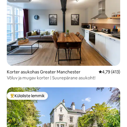
Superhost
Korter asukohas Greater Manchester
Keskmine hinn
4,79 (413)
Võluv ja mugav korter | Suurepärane asukoht!
Külaliste lemmik
Külaliste suur lemmik