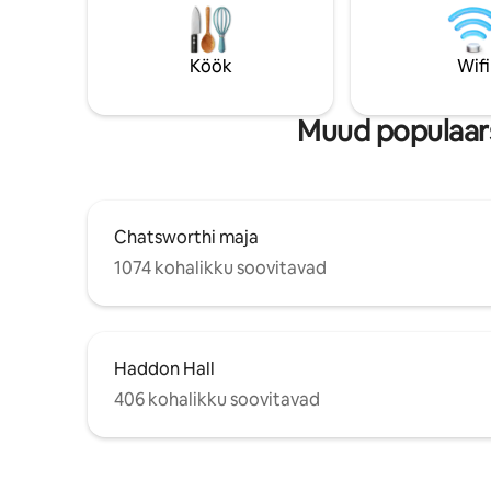
Netflix, Amazon Prime ja Disney+
(kraanikau
Grillimine välisöögiks. Peresõbralik ja
Uues priv
koerasõbralik
kraanikaus
Köök
Wifi
kuid seal 
Muud populaars
Chatsworthi maja
1074 kohalikku soovitavad
Haddon Hall
406 kohalikku soovitavad