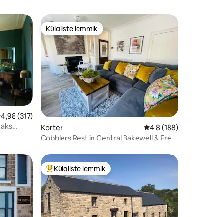
Külaliste lemmik
Külaliste lemmik
eskmine hinnang 4,98/5, 317 hinnangut
4,98 (317)
eaks
Korter
Keskmine hinnang 4,8
4,8 (188)
Cobblers Rest in Central Bakewell & Free
Parking
Külaliste lemmik
Külaliste suur lemmik