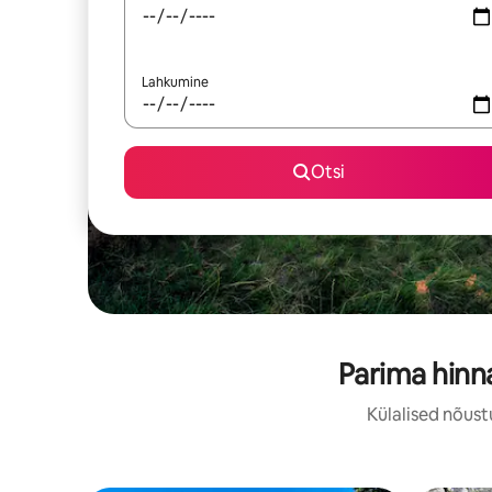
Lahkumine
Otsi
Parima hinn
Külalised nõust