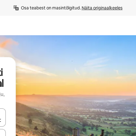
Osa teabest on masintõlgitud. 
Näita originaalkeeles
i
l
u,
ahvidega või puuduta või tõmba mööda ekraani.