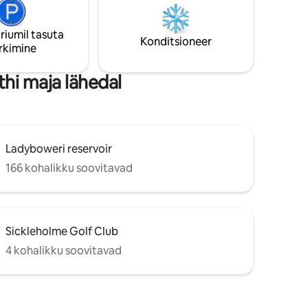
suurune privaatne maa pakub piisavalt
minutilise
ruumi vapustava ümbruse avastamiseks
a
ja nautimiseks.
riumil tasuta
iku
Konditsioneer
rkimine
hi maja lähedal
Ladyboweri reservoir
166 kohalikku soovitavad
Sickleholme Golf Club
4 kohalikku soovitavad