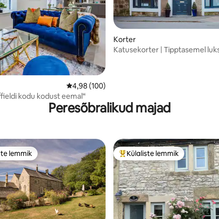
5, 251 hinnangut
Korter
Katusekorter | Tipptasemel luks
keskne asukoht
Keskmine hinnang 4,98/5, 100 hinnangut
4,98 (100)
ffieldi kodu kodust eemal“
Peresõbralikud majad
ste lemmik
Külaliste lemmik
e suur lemmik
Külaliste suur lemmik