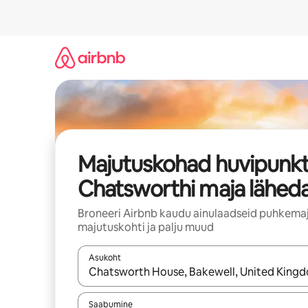
Liigu
sisu
juurde
Majutuskohad huvipunkt
Chatsworthi maja läheda
Broneeri Airbnb kaudu ainulaadseid puhkemaj
majutuskohti ja palju muud
Asukoht
Kui tulemused on kuvatud, liigu ekraanil noolekl
Saabumine