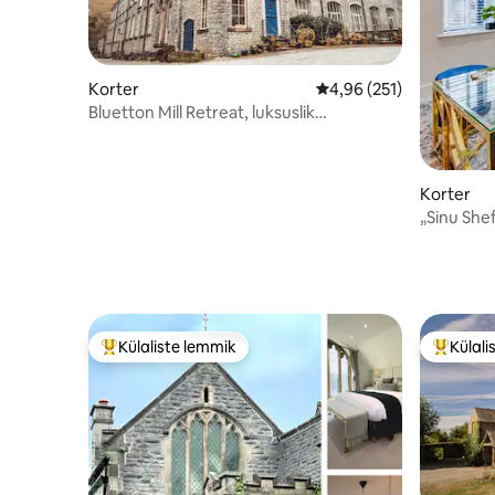
Korter
Keskmine hinnang 4,96/
4,96 (251)
Bluetton Mill Retreat, luksuslik
konverteeritud vesk
Korter
„Sinu She
Külaliste lemmik
Külali
Külaliste suur lemmik
Külalist