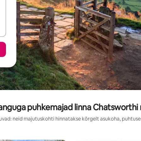
anguga puhkemajad linna Chatsworthi 
uvad: neid majutuskohti hinnatakse kõrgelt asukoha, puhtuse