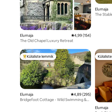
Elumaja
The Stabl
kuni 7 küla
Elumaja
Keskmine hinnang 4,99/
4,99 (154)
The Old Chapel Luxury Retreat
Külaliste lemmik
Külalist
Külaliste suur lemmik
Külalist
Elumaja
Keskmine hinnang 4,89/
4,89 (295)
Bridgefoot Cottage - Wild Swimming &
Mullivann
Elumaja