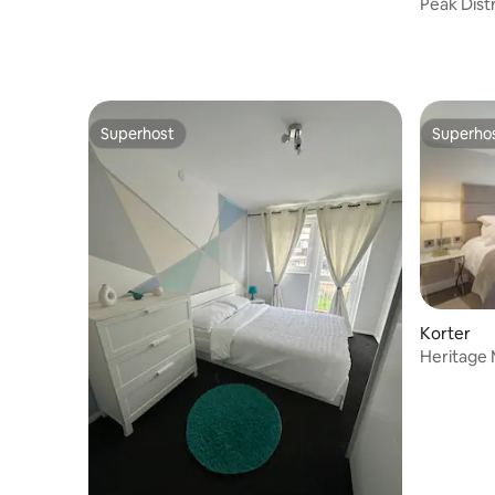
Peak Dis
Superhost
Superho
Superhost
Superho
Korter
Heritage 
Heathcote