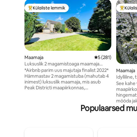
Külaliste lemmik
Külali
Külaliste suur lemmik
Külalist
Maamaja
Keskmine hinnang 5/
5 (281)
Luksuslik 2 magamistoaga maamaja
(mahutab 4 inimest) Hämmastavad
*Airbnb parim uus majutaja finalist 2022*
Maamaja
vaated
Hämmastav 2 magamistuba (mahutab 4
Idylliline
inimest) luksuslik maamaja, mis asub
Water
See kahe v
Peak Districti maapiirkonnas,
maapiirko
suurepäraste vaadetega Chatsworthi
hingematt
majale. Söömine õues, põlluloomad,
mööda jalg
privaatne parkimine (elektrilaenguga) ja
Populaarsed mu
the-Water
rahulikud jalutuskäigud - kõik lühikese
dramaatilis
autosõidu kaugusel Bakewellist,
tähele – 
Matlockist ja ilusatest Derbyshire Dale 'i
2026. aas
küladest. Täielikult varustatud kõigega,
endiselt ü
mida oma peatumiseks vajad, sealhulgas:
külalised