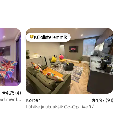
Külaliste lemmik
Külaliste suur lemmik
Keskmine hinnang 4,75/5, 4 hinnangut
4,75 (4)
partment
Korter
Keskmine hinnang 4,9
4,97 (91)
Lühike jalutuskäik Co-Op Live 'i /
Etihadini. Kogu korter.