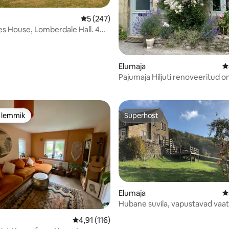
Keskmine hinnang 5/5, 247 hinnangut
5 (247)
es House, Lomberdale Hall. 4
list
Elumaja
K
5, 154 hinnangut
Pajumaja Hiljuti renoveeritud
maamaja
e lemmik
Superhost
e lemmik
Superhost
5, 295 hinnangut
Elumaja
K
Hubane suvila, vapustavad vaa
Chatsworthi lähedal
Keskmine hinnang 4,91/5, 116 hinnangut
4,91 (116)