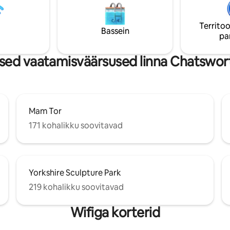
si, tualeti ja dušiga vanni kohal).
kaugusel ja Rowsley on vaid 10-
aatses „riietusruumis“ on
autosõidu kaugusel Matlockist j
Territoo
s, tualettpott ja tualettlaud,
Bakewellist, kuhu pääseb kohal
Bassein
pa
ei ole enam eraldi dušši.
bussiteenusega.
ed vaatamisväärsused linna Chatswort
Mam Tor
171 kohalikku soovitavad
Yorkshire Sculpture Park
219 kohalikku soovitavad
Wifiga korterid