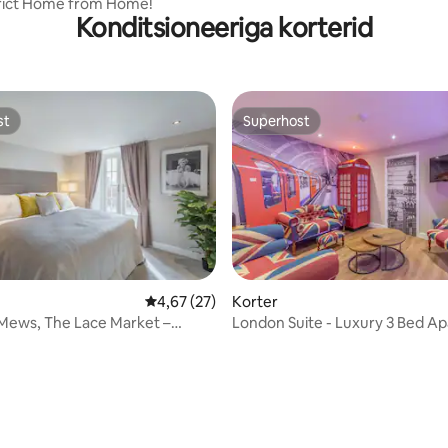
trict Home from Home!
Konditsioneeriga korterid
st
Superhost
st
Superhost
Keskmine hinnang 4,67/5, 27 hinnangut
4,67 (27)
Korter
Mews, The Lace Market –
London Suite - Luxury 3 Bed A
 Suite
Lace Market