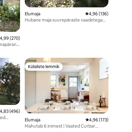
Elumaja
Keskmine hinnang 4,96
4,96 (136)
Hubane maja suurepäraste vaadetega
Matlockis
eskmine hinnang 4,99/5, 270 hinnangut
4,99 (270)
 omapärane
Külaliste lemmik
Külaliste lemmik
eskmine hinnang 4,83/5, 496 hinnangut
4,83 (496)
ted
Elumaja
Keskmine hinnang 4,96
4,96 (173)
Mahutab 6 inimest | Vaated Curbar
Edge'ile, Chatsworthi lähedal