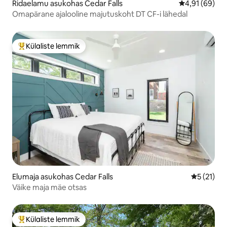
Ridaelamu asukohas Cedar Falls
Keskmine hin
4,91 (69)
Omapärane ajalooline majutuskoht DT CF-i lähedal
Külaliste lemmik
Külaliste suur lemmik
Elumaja asukohas Cedar Falls
Keskmine 
5 (21)
Väike maja mäe otsas
Külaliste lemmik
Külaliste suur lemmik