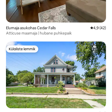
Elumaja asukohas Cedar Falls
Keskmine hi
4,9 (42)
Atticuse maamaja | hubane puhkepaik
Külaliste lemmik
Külaliste lemmik