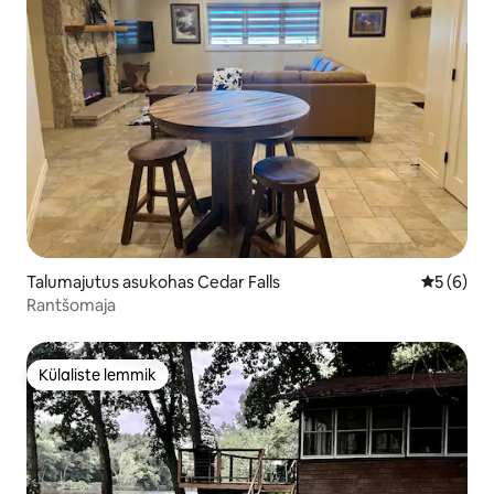
Talumajutus asukohas Cedar Falls
Keskmine
5 (6)
Rantšomaja
Külaliste lemmik
Külaliste lemmik