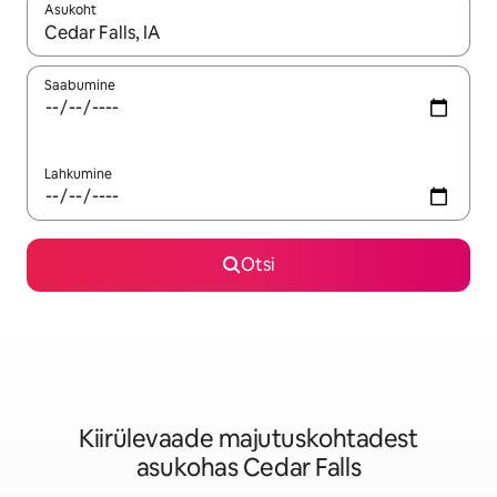
Asukoht
Kui tulemused on kuvatud, liigu ekraanil nooleklahvidega või 
Saabumine
Lahkumine
Otsi
Kiirülevaade majutuskohtadest
asukohas Cedar Falls