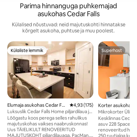
Parima hinnanguga puhkemajad
asukohas Cedar Falls
Külalised nõustuvad: neid majutuskohti hinnatakse
kõrgelt asukoha, puhtuse ja muu poolest.
Külaliste lemmik
Superhost
Külaliste lemmik
Superhost
Elumaja asukohas Cedar Fall
Keskmine hinnang 4,93/5, 175 h
4,93 (175)
Korter asukohas C
s
Luksuslik Cedar Falls Home piljardilaua ja
Mikrokorter Ülikoo
teatriga
Lõõgastu koos perega selles rahulikus
Kesklinnas Cedar F
majutuskohas vaikses naabruskonnas!
asuv 228 Spaces on
Uus TÄIELIKULT RENOVEERITUD
renoveeritud hoo
MAJUTUSKOHT piljardilauaga, PacMan,
250 ruutjalga kortereid. Iga m