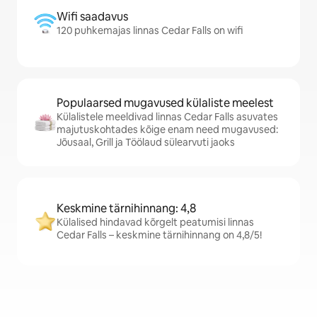
Wifi saadavus
120 puhkemajas linnas Cedar Falls on wifi
Populaarsed mugavused külaliste meelest
Külalistele meeldivad linnas Cedar Falls asuvates
majutuskohtades kõige enam need mugavused:
Jõusaal, Grill ja Töölaud sülearvuti jaoks
Keskmine tärnihinnang: 4,8
Külalised hindavad kõrgelt peatumisi linnas
Cedar Falls – keskmine tärnihinnang on 4,8/5!