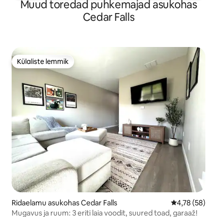
Muud toredad puhkemajad asukohas
Cedar Falls
Külaliste lemmik
Külaliste lemmik
Ridaelamu asukohas Cedar Falls
Keskmine hin
4,78 (58)
Mugavus ja ruum: 3 eriti laia voodit, suured toad, garaaž!