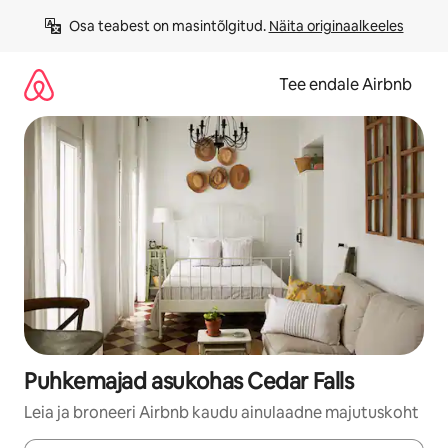
Liigu
Osa teabest on masintõlgitud. 
Näita originaalkeeles
sisu
juurde
Tee endale Airbnb
Puhkemajad asukohas Cedar Falls
Leia ja broneeri Airbnb kaudu ainulaadne majutuskoht