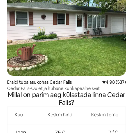
Eraldi tuba asukohas Cedar Falls
Keskmine hinna
4,98 (537)
Cedar Falls-Quiet ja hubane künkapealne sviit
Millal on parim aeg külastada linna Cedar
Falls?
Kuu
Keskm hind
Keskm temp
Jaan
75 €
−7 °C