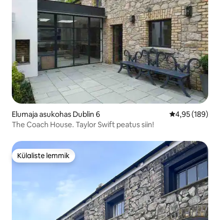
Elumaja asukohas Dublin 6
Keskmine hinn
4,95 (189)
The Coach House. Taylor Swift peatus siin!
Külaliste lemmik
Külaliste lemmik