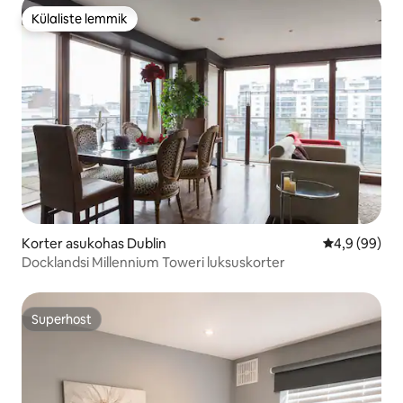
Külaliste lemmik
Külaliste lemmik
Korter asukohas Dublin
Keskmine hin
4,9 (99)
Docklandsi Millennium Toweri luksuskorter
Superhost
Superhost