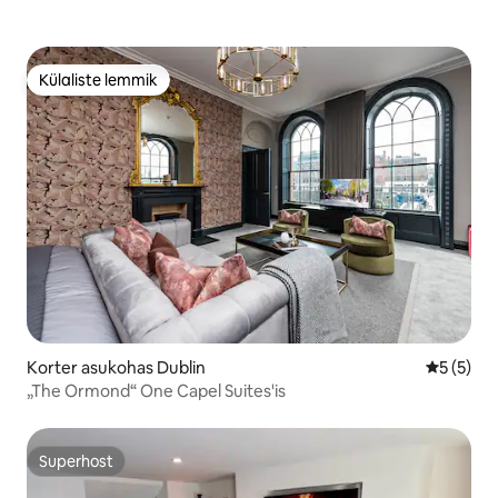
Külaliste lemmik
Külaliste lemmik
Korter asukohas Dublin
Keskmine
5 (5)
„The Ormond“ One Capel Suites'is
Superhost
Superhost