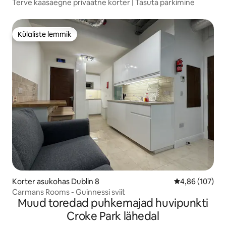
Terve kaasaegne privaatne korter | Tasuta parkimine
Külaliste lemmik
Külaliste lemmik
Korter asukohas Dublin 8
Keskmine hinn
4,86 (107)
Carmans Rooms - Guinnessi sviit
Muud toredad puhkemajad huvipunkti
Croke Park lähedal