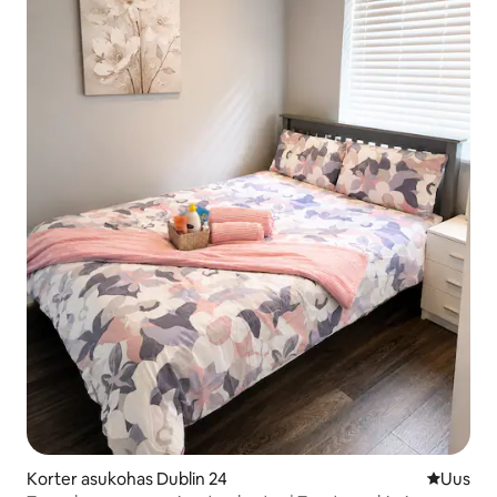
Korter asukohas Dublin 24
Uus maju
Uus