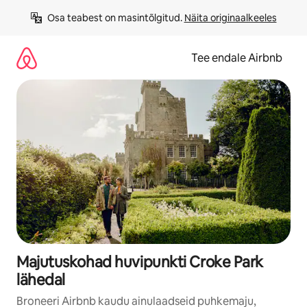
Liigu
Osa teabest on masintõlgitud. 
Näita originaalkeeles
sisu
juurde
Tee endale Airbnb
Majutuskohad huvipunkti Croke Park
lähedal
Broneeri Airbnb kaudu ainulaadseid puhkemaju,