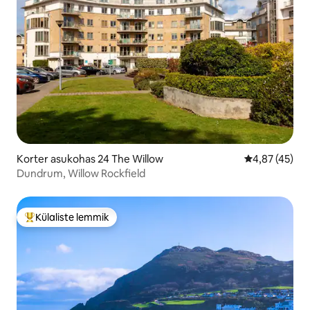
Korter asukohas 24 The Willow
Keskmine hin
4,87 (45)
Dundrum, Willow Rockfield
Külaliste lemmik
Külaliste suur lemmik