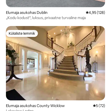
Elumaja asukohas Dublin
Keskmine hinn
4,95 (128)
„Kodu kodust“, luksus, privaatne turvaline maja
Külaliste lemmik
Külaliste lemmik
Elumaja asukohas County Wicklow
Keskmine 
5 (72)
Lakeview Lodge