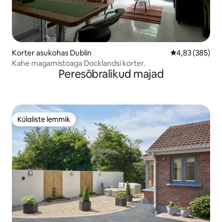
Korter asukohas Dublin
Keskmine hinna
4,83 (385)
Kahe magamistoaga Docklandsi korter.
Peresõbralikud majad
Külaliste lemmik
Külaliste lemmik