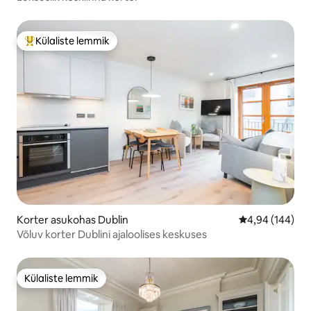
Külaliste lemmik
Külaliste suur lemmik
Korter asukohas Dublin
Keskmine hinna
4,94 (144)
Võluv korter Dublini ajaloolises keskuses
Külaliste lemmik
Külaliste lemmik