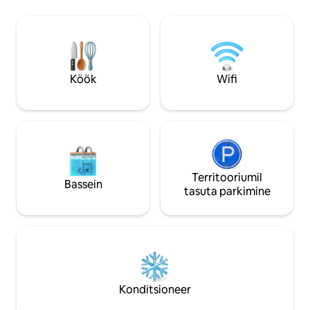
täisvarustusega köögile. Lõõgastu meie
kliimaseade, väga
saunas või kümblustünnis lisatasu eest.
Kinsey Apothecary
Võid vabalt suhelda meie
privaatne wifi ja 
põllumajandusloomadega (hobune,
voogedastuseks.
alpaka, lambad, kitsed) Otsene buss
kesklinna on vaid 350 m kaugusel. Ei sobi
Köök
Wifi
väikelastele ega haigetele.
Territooriumil
Bassein
tasuta parkimine
Konditsioneer