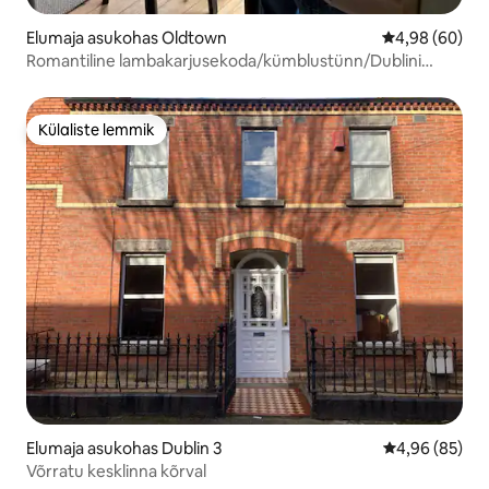
Elumaja asukohas Oldtown
Keskmine hinn
4,98 (60)
Romantiline lambakarjusekoda/kümblustünn/Dublini
lennujaam/grill
Külaliste lemmik
Külaliste lemmik
Elumaja asukohas Dublin 3
Keskmine hinn
4,96 (85)
Võrratu kesklinna kõrval