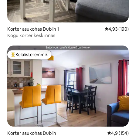
Korter asukohas Dublin 1
Keskmine hinn
4,93 (190)
Kogu korter kesklinnas
Külaliste lemmik
Külaliste suur lemmik
Korter asukohas Dublin
Keskmine hin
4,9 (154)