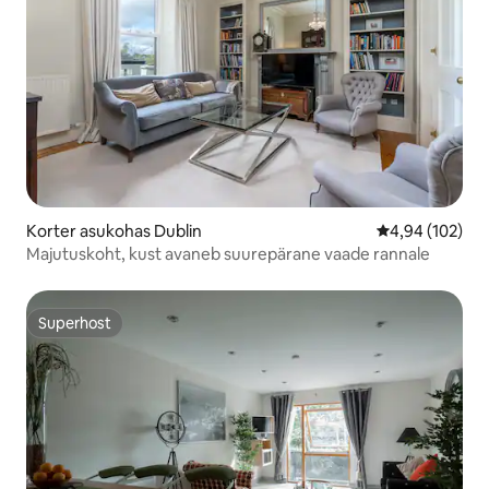
Korter asukohas Dublin
Keskmine hinn
4,94 (102)
Majutuskoht, kust avaneb suurepärane vaade rannale
Superhost
Superhost