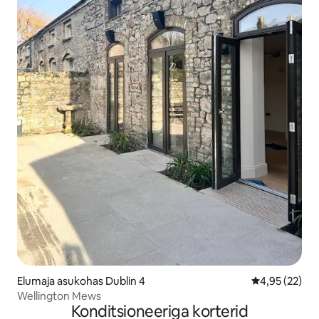
Elumaja asukohas Dublin 4
Keskmine hin
4,95 (22)
Wellington Mews
Konditsioneeriga korterid