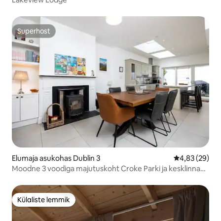
Superhost
Superhost
Elumaja asukohas Dublin 3
Keskmine hinn
4,83 (29)
Moodne 3 voodiga majutuskoht Croke Parki ja kesklinna
lähedal
Külaliste lemmik
Külaliste lemmik