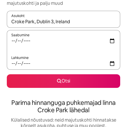
majutuskohti ja palju muud
Asukoht
Kui tulemused on kuvatud, liigu ekraanil nooleklahvidega või 
Saabumine
Lahkumine
Otsi
Parima hinnanguga puhkemajad linna
Croke Park lähedal
Külalised nõustuvad: neid majutuskohti hinnatakse
kõrgelt asukoha, puhtuse ja muu poolest.