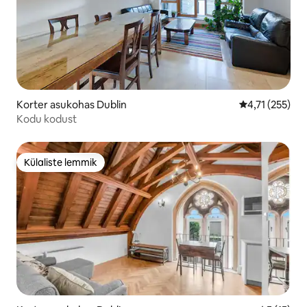
Korter asukohas Dublin
Keskmine hinn
4,71 (255)
Kodu kodust
Külaliste lemmik
Külaliste lemmik