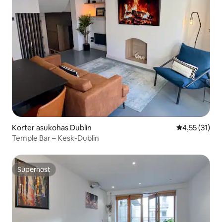
Korter asukohas Dublin
Keskmine hin
4,55 (31)
Temple Bar – Kesk-Dublin
Superhost
Superhost