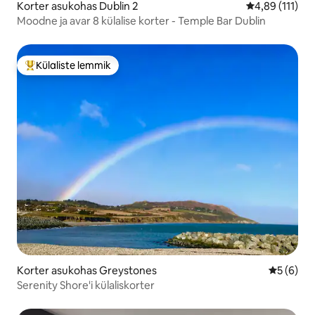
Korter asukohas Dublin 2
Keskmine hinn
4,89 (111)
Moodne ja avar 8 külalise korter - Temple Bar Dublin
Külaliste lemmik
Külaliste suur lemmik
Korter asukohas Greystones
Keskmine
5 (6)
Serenity Shore'i külaliskorter