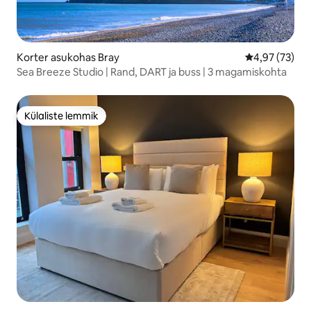
Korter asukohas Bray
Keskmine hin
4,97 (73)
Sea Breeze Studio | Rand, DART ja buss | 3 magamiskohta
Külaliste lemmik
Külaliste lemmik