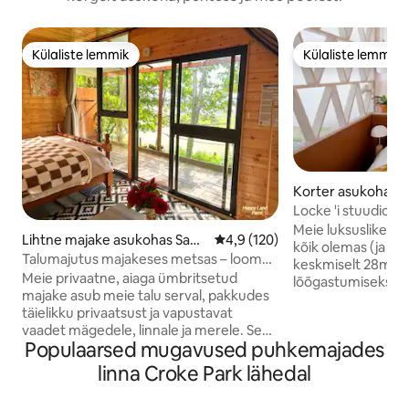
Külaliste lemmik
Külaliste lemmik
Külaliste lemmik
Külaliste lemmik
Korter asukohas D
Locke 'i stuudio Za
Meie luksuslikes L
Lihtne majake asukohas Sagg
Keskmine hinnang 4,9/5, 120 h
4,9 (120)
kõik olemas (ja pa
art
Talumajutus majakeses metsas – loomad
keskmiselt 28m ² ruumi. Seal
ja loodus
Meie privaatne, aiaga ümbritsetud
lõõgastumiseks, 1
majake asub meie talu serval, pakkudes
Ühendkuningriigi k
täielikku privaatsust ja vapustavat
ainulaadne käsitsi 
vaadet mägedele, linnale ja merele. Seal
Majutuskoht, kus o
Populaarsed mugavused puhkemajades
on kuum dušš, kohvimasin, filtreeritud
köök, kus on söögi
vesi, veekeetja, gaasikütteseade,
pesumasin/kuivati
linna Croke Park lähedal
elektriline tekk, minikülmik,
palju disainer toi
mikrolaineahi ja juurdepääs ühisele
Lisaks kõik Locke '