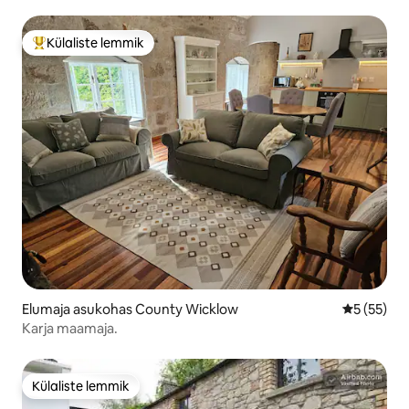
Külaliste lemmik
Külaliste suur lemmik
Elumaja asukohas County Wicklow
Keskmine 
5 (55)
Karja maamaja.
Külaliste lemmik
Külaliste lemmik