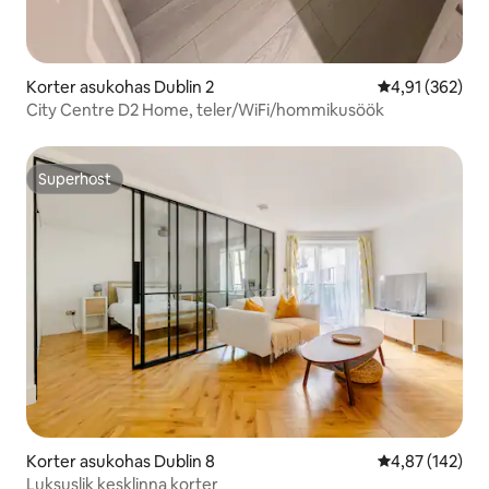
Korter asukohas Dublin 2
Keskmine hinn
4,91 (362)
City Centre D2 Home, teler/WiFi/hommikusöök
Superhost
Superhost
Korter asukohas Dublin 8
Keskmine hinn
4,87 (142)
Luksuslik kesklinna korter