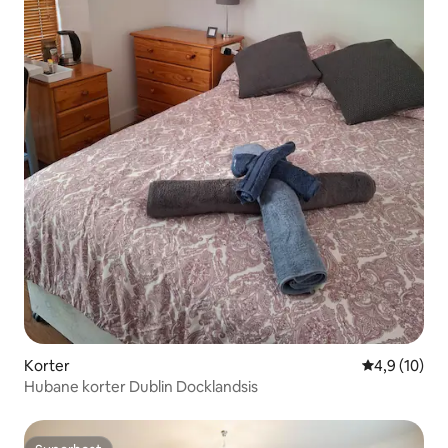
Korter
Keskmine hi
4,9 (10)
Hubane korter Dublin Docklandsis