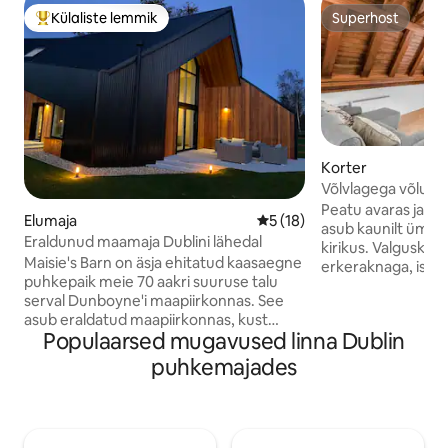
Külaliste lemmik
Superhost
Külaliste suur lemmik
Superhost
Korter
Võlvlagega võluv k
Peatu avaras ja ka
Elumaja
Keskmine hinnang 5/5, 18 h
5 (18)
asub kaunilt ümber
Eraldunud maamaja Dublini lähedal
kirikus. Valguskül
Maisie's Barn on äsja ehitatud kaasaegne
erkeraknaga, isi
puhkepaik meie 70 aakri suuruse talu
originaalsete kivis
serval Dunboyne'i maapiirkonnas. See
Täielikult varustatu
asub eraldatud maapiirkonnas, kust
põhimugavustega. 
Populaarsed mugavused linna Dublin
avaneb avar vaade, ja pakub rahulikku
Trinity College Dub
pelgupaika vaid 30 minuti kaugusel
on vaid põgusa jal
puhkemajades
Dublini kesklinnast ning mõne minuti
ning läheduses on
kaugusel M3 kiirteest. Lõõgastu hubase
kohvikud ja restor
pelletiküttega või tee kaugtööd 1 Gb
keelatud, kuna ho
kiudoptilise WiFi-ga. Privaatne siseõu
Võrevoodi on soovi