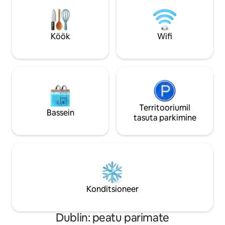
avaneb Iirimaa iidse idaosa põllumaale,
Suitsetamine on r
mis sobib ideaalselt aeglasteks
Lemmikloomad ei 
hommikuteks ja päikeseloojanguteks,
kuid asub siiski Dublini lähedal. Turvaline
Köök
Wifi
sissepääs, privaatne parkimine ja
elektrisõidukite laadimine kohapeal
Territooriumil
Bassein
tasuta parkimine
Konditsioneer
Dublin: peatu parimate