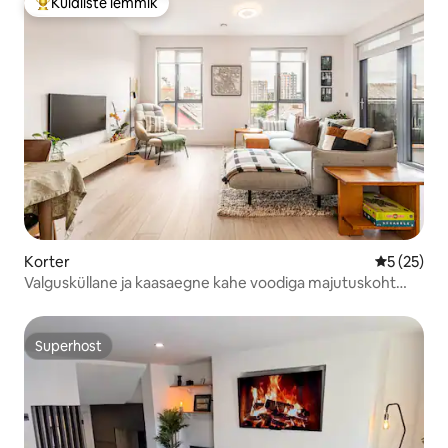
Külaliste lemmik
Külaliste suur lemmik
Korter
Keskmine 
5 (25)
Valgusküllane ja kaasaegne kahe voodiga majutuskoht
Dublini kesklinnas
Superhost
Superhost