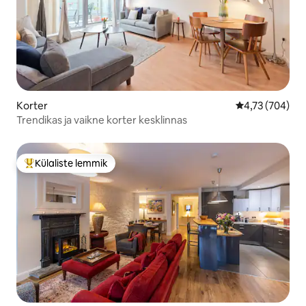
Korter
Keskmine hinn
4,73 (704)
Trendikas ja vaikne korter kesklinnas
Külaliste lemmik
Külaliste suur lemmik