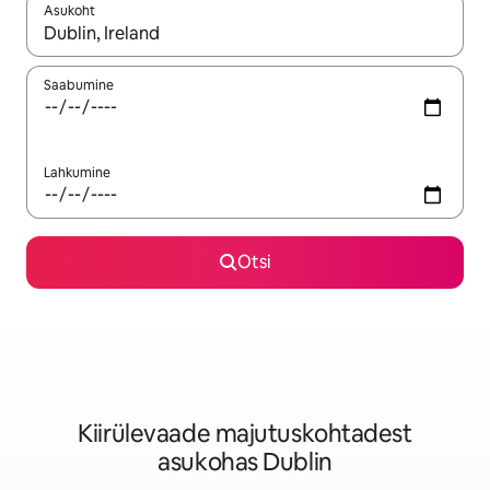
Asukoht
Kui tulemused on kuvatud, liigu ekraanil nooleklahvidega või 
Saabumine
Lahkumine
Otsi
Kiirülevaade majutuskohtadest
asukohas Dublin