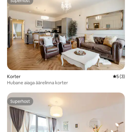
Superhost
Superhost
Korter
Keskmine
5 (3)
Hubane aiaga äärelinna korter
Superhost
Superhost