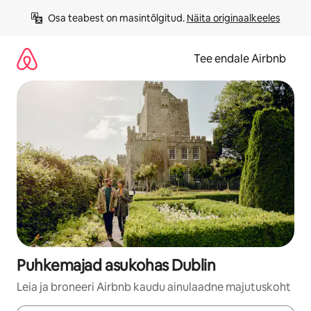
Liigu
Osa teabest on masintõlgitud. 
Näita originaalkeeles
sisu
juurde
Tee endale Airbnb
Puhkemajad asukohas Dublin
Leia ja broneeri Airbnb kaudu ainulaadne majutuskoht