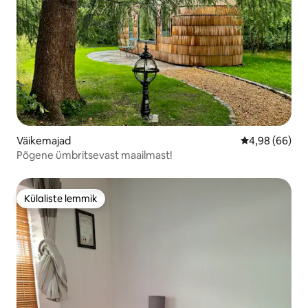
Väikemajad
Keskmine hinn
4,98 (66)
Põgene ümbritsevast maailmast!
Külaliste lemmik
Külaliste lemmik