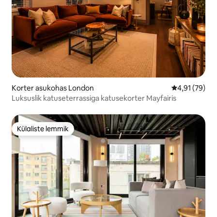
Korter asukohas London
Keskmine hin
4,91 (79)
Luksuslik katuseterrassiga katusekorter Mayfairis
Külaliste lemmik
Külaliste lemmik