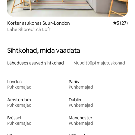
Korter asukohas Suur-London
Keskmine 
5 (27)
Lahe Shoreditch Loft
Sihtkohad, mida vaadata
Läheduses asuvad sihtkohad
Muud tüüpi majutuskohad
London
Pariis
Puhkemajad
Puhkemajad
Amsterdam
Dublin
Puhkemajad
Puhkemajad
Brüssel
Manchester
Puhkemajad
Puhkemajad