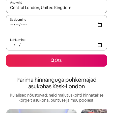
Asukoht
Kui tulemused on kuvatud, liigu ekraanil nooleklahvidega või 
Saabumine
Lahkumine
Otsi
Parima hinnanguga puhkemajad
asukohas Kesk-London
Külalised nõustuvad: neid majutuskohti hinnatakse
kõrgelt asukoha, puhtuse ja muu poolest.