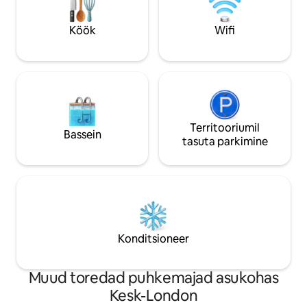
kaasaegset disaini, ületamatuid
kaheinimesevoodi 
transpordiühendusi ning ideaalset baasi
diivanvoodile (sin
Köök
Wifi
lõõgastumiseks, avastamiseks ja Londoni
magamistoas).
parimate kohtade kogemiseks.
Territooriumil
Bassein
tasuta parkimine
Konditsioneer
Muud toredad puhkemajad asukohas
Kesk-London