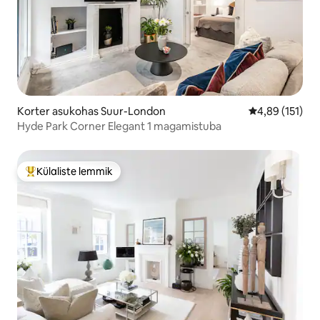
Korter asukohas Suur-London
Keskmine hinn
4,89 (151)
Hyde Park Corner Elegant 1 magamistuba
Külaliste lemmik
Külaliste suur lemmik