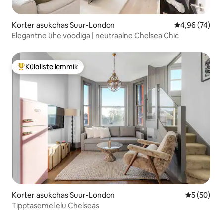
Korter asukohas Suur-London
Keskmine hinn
4,96 (74)
Elegantne ühe voodiga | neutraalne Chelsea Chic
Külaliste lemmik
Külaliste suur lemmik
Korter asukohas Suur-London
Keskmine h
5 (50)
Tipptasemel elu Chelseas