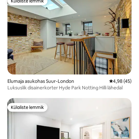
Külaliste lemmik
Külaliste lemmik
Elumaja asukohas Suur-London
Keskmine hin
4,98 (45)
Luksuslik disainerkorter Hyde Park Notting Hilli lähedal
Külaliste lemmik
Külaliste lemmik