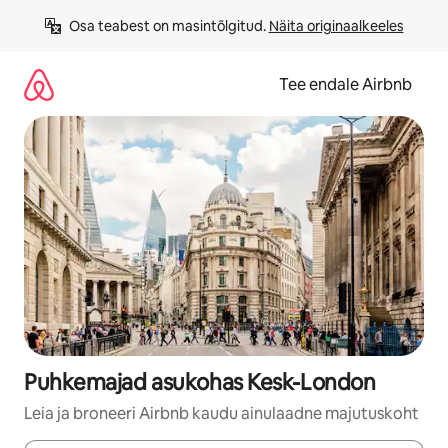
Liigu
Osa teabest on masintõlgitud. 
Näita originaalkeeles
sisu
juurde
Tee endale Airbnb
Puhkemajad asukohas Kesk-London
Leia ja broneeri Airbnb kaudu ainulaadne majutuskoht