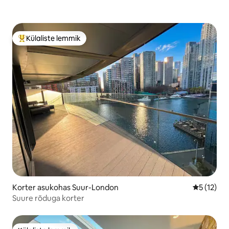
Külaliste lemmik
Külaliste suur lemmik
Korter asukohas Suur-London
Keskmine 
5 (12)
Suure rõduga korter