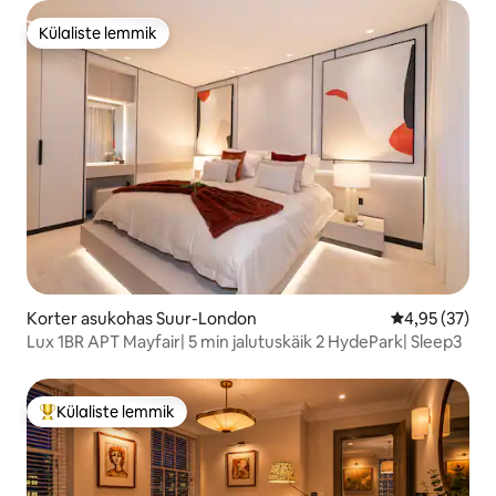
Külaliste lemmik
Külaliste lemmik
Korter asukohas Suur-London
Keskmine hin
4,95 (37)
Lux 1BR APT Mayfair| 5 min jalutuskäik 2 HydePark| Sleep3
Külaliste lemmik
Külaliste suur lemmik