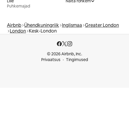
Lille
Näita rohkem
Puhkemajad
Airbnb
Ühendkuningriik
Inglismaa
Greater London
London
Kesk-London
© 2026 Airbnb, Inc.
Privaatsus
Tingimused