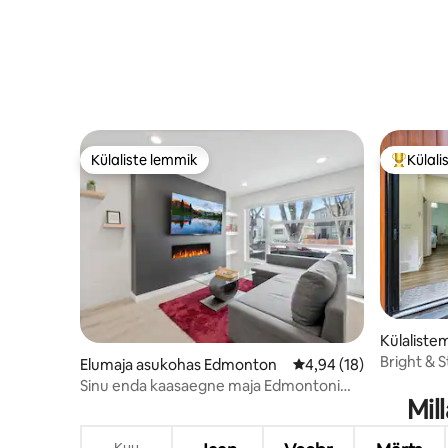
Külaliste lemmik
Külali
Külaliste lemmik
Külalist
Külaliste
dmonton
Bright & S
Elumaja asukohas Edmonton
Keskmine hinnang 4,94
4,94 (18)
liftile
Sinu enda kaasaegne maja Edmontoni
Mil
südames
Kuu