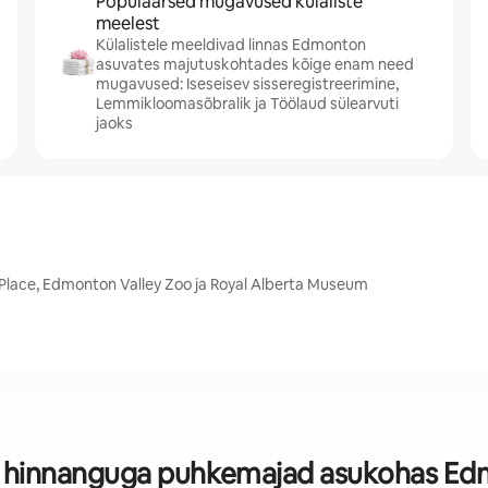
Populaarsed mugavused külaliste
meelest
Külalistele meeldivad linnas Edmonton
asuvates majutuskohtades kõige enam need
mugavused: Iseseisev sisseregistreerimine,
Lemmikloomasõbralik ja Töölaud sülearvuti
jaoks
Place, Edmonton Valley Zoo ja Royal Alberta Museum
 hinnanguga puhkemajad asukohas E