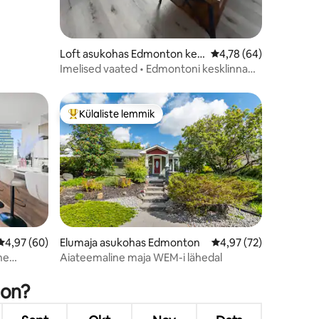
Loft asukohas Edmonton kes
Keskmine hinnang 4,7
4,78 (64)
klinn
Imelised vaated • Edmontoni kesklinna
süda
Külaliste lemmik
Külaliste suur lemmik
Keskmine hinnang 4,97/5, 60 hinnangut
4,97 (60)
Elumaja asukohas Edmonton
Keskmine hinnang 4,9
4,97 (72)
he
Aiateemaline maja WEM-i lähedal
s +
ton?