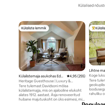
Külalised nõust
Külaliste lemmik
Külali
Külaliste lemmik
Külalist
Lihtne ma
Grove
Koge luks
Külalistemaja asukohas Edm
Keskmine hinnang 4,95/
4,95 (255)
Tere tule
onton
Heritage Guesthouse | Luxury &
geokuplis
Elegance
Tere tulemast Davidsoni mõisa
loodusega
külalistemajja, mis on ajalooline elukoht
rahuliku o
alates 1912. aastast. Äsja renoveeritud
jalutuskä
hubane majutuskoht on üks esimesi, mis
täiuslikku 
Populaa
ehitati Highlandsi piirkonnas. Asub Ada