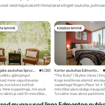
uvad: neid majutuskohti hinnatakse kõrgelt asukoha, puhtuse
ste lemmik
Külaliste lemmik
e suur lemmik
Külaliste lemmik
jake asukohas Spruce
Keskmine hinnang 5/5, 20 hinnangut
5 (20)
Korter asukohas Edmonton
K
kesklinn
uslikku glämpingut
*The Ruby* | Skyline Views | Kin
5, 255 hinnangut
| UG PK
mast meie vapustavasse
Koge kesklinnas elamist ainula
se, kus luksus kohtub
vaadetega! Rogers Place 'ist ✔ 5-
. Meie kuppelmaja, mis asub
minutilise jalutuskäigu kauguse
ru ääres ja vaid 10-minutilise
Turvaline maa-alune parkimine
igu kaugusel jõest, pakub
Täielikult varustatud köök ✔ Ki
segu luksuslikust šikist ja
lisamugavuse pakkumiseks ✔ 1
rsed mugavused linna Edmonton puhk