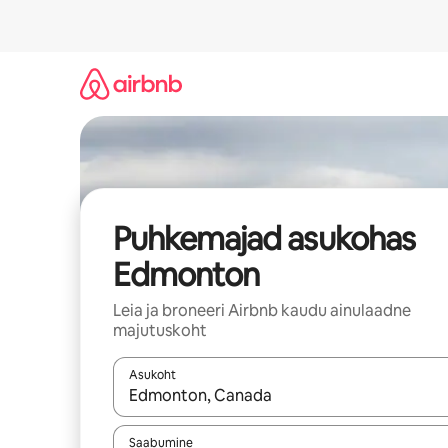
Liigu
sisu
juurde
Puhkemajad asukohas
Edmonton
Leia ja broneeri Airbnb kaudu ainulaadne
majutuskoht
Asukoht
Kui tulemused on kuvatud, liigu ekraanil noolekl
Saabumine