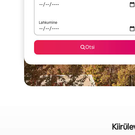
Lahkumine
Otsi
Kiirül