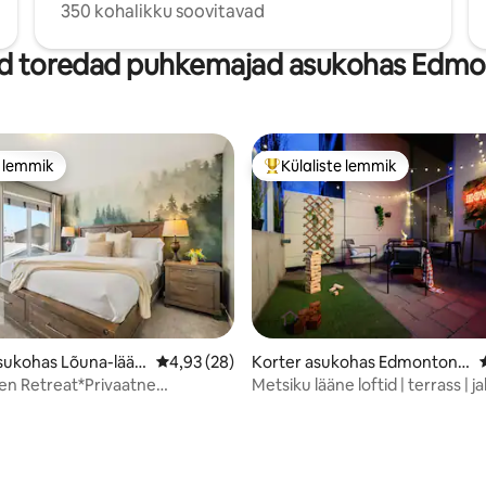
350 kohalikku soovitavad
 toredad puhkemajad asukohas Edm
e lemmik
Külaliste lemmik
e lemmik
Külaliste suur lemmik
/5, 82 hinnangut
sukohas Lõuna-lään
Keskmine hinnang 4,93/5, 28 hinnangut
4,93 (28)
Korter asukohas Edmonton k
on
esklinn
en Retreat*Privaatne
Metsiku lääne loftid | terrass | j
riti lai
Rogersisse | Mängud!
sevoodi*Grill*Kliimaseade