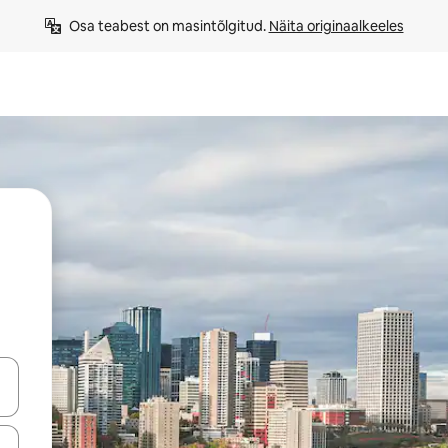
Osa teabest on masintõlgitud. 
Näita originaalkeeles
ahvidega või puuduta või tõmba mööda ekraani.