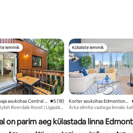
ste lemmik
Külaliste lemmik
e suur lemmik
Külaliste lemmik
maja asukohas Central E
Keskmine hinnang 5/5, 18 hinnangut
5 (18)
Korter asukohas Edmonton k
esklinn
tylish Riverdale Roost | Ligipääs
Ärka silmitsi vaatega linnale: ka
/5, 18 hinnangut
magamistoaga korter kesklinna
mugavused
lal on parim aeg külastada linna Edmon