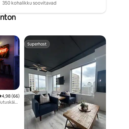
350 kohalikku soovitavad
onton
Superhost
Superhost
Keskmine hinnang 4,98/5, 66 hinnangut
4,98 (66)
alutuskäik