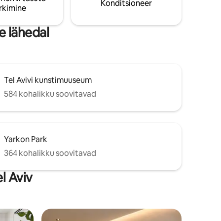
Konditsioneer
rkimine
meeldiks
e lähedal
Tel Avivi kunstimuuseum
584 kohalikku soovitavad
Yarkon Park
364 kohalikku soovitavad
l Aviv