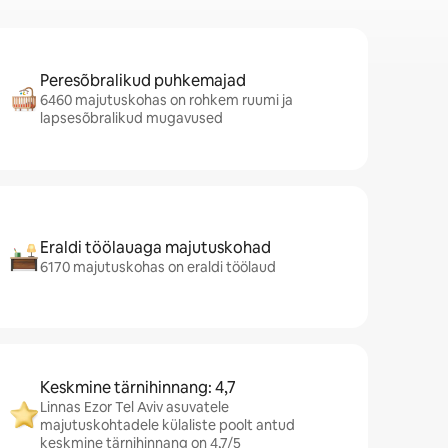
Peresõbralikud puhkemajad
6460 majutuskohas on rohkem ruumi ja
lapsesõbralikud mugavused
Eraldi töölauaga majutuskohad
6170 majutuskohas on eraldi töölaud
Keskmine tärnihinnang: 4,7
Linnas Ezor Tel Aviv asuvatele
majutuskohtadele külaliste poolt antud
keskmine tärnihinnang on 4,7/5