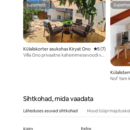
on silmatorkav ja ilus vaade, kuid
Superhost
Superho
Superhost
Superho
küsimuste korral ära kõhkle.
Külaliskorter asukohas Kiryat Ono
Keskmine hinnang 
5 (7)
Villa Ono privaatne kaheinimesevoodi või
kahe eraldi voodiga tuba
Külaliste
a Pituah
Nof Yam küla
Geustho
Sihtkohad, mida vaadata
Läheduses asuvad sihtkohad
Muud tüüpi majutusk
Kairo
Pafos