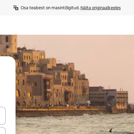
Osa teabest on masintõlgitud. 
Näita originaalkeeles
ahvidega või puuduta või tõmba mööda ekraani.