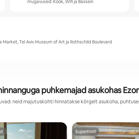
mugavused: Köök, Wifi ja Bassein
a Market, Tel Aviv Museum of Art ja Rothschild Boulevard
hinnanguga puhkemajad asukohas Ezor 
uvad: neid majutuskohti hinnatakse kõrgelt asukoha, puhtuse
st
Superhost
st
Superhost