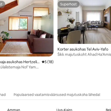
st
Superhost
st
Superhost
5/5, 7 hinnangut
Korter asukohas Tel Aviv-Yafo
Šikk majutuskoht Ahad Ha'Amis 
Avivi südames!
maja asukohas Hertzeliy
Keskmine hinnang 5/5, 18 hinnangut
5 (18)
listemaja Nof Yam
use
ohad
Populaarsed vaatamisväärsused majutuskoha lähedal
Amman
Uus-Kairo
Bei