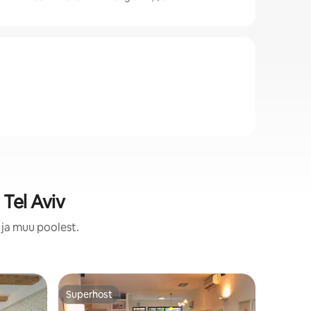
Tel Aviv
 ja muu poolest.
Elumaja a
Superhost
Superho
Superhost
Superho
(D4) Kaun