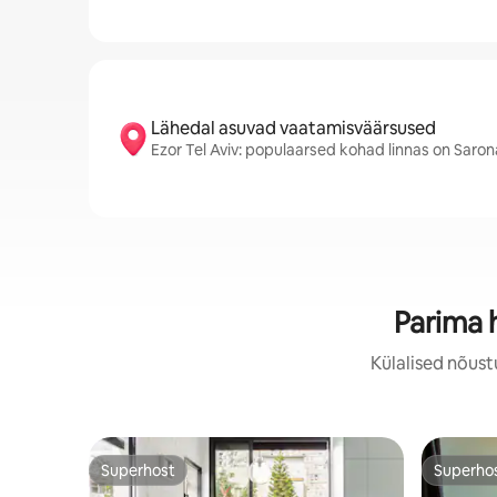
Lähedal asuvad vaatamisväärsused
Ezor Tel Aviv: populaarsed kohad linnas on Saron
Parima 
Külalised nõust
Superhost
Superho
Superhost
Superho