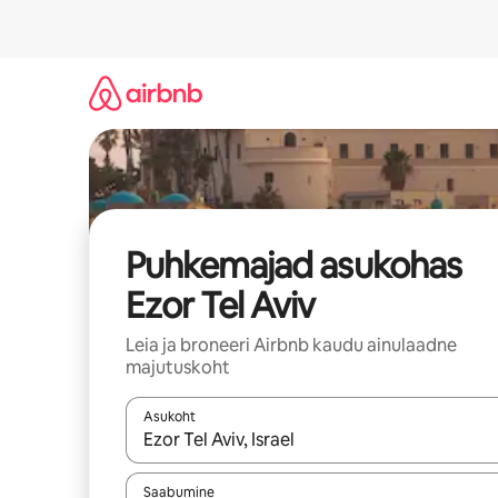
Liigu
sisu
juurde
Puhkemajad asukohas
Ezor Tel Aviv
Leia ja broneeri Airbnb kaudu ainulaadne
majutuskoht
Asukoht
Kui tulemused on kuvatud, liigu ekraanil noolekl
Saabumine