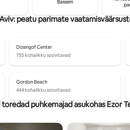
Bassein
pa
 vahendid.
 Aviv: peatu parimate vaatamisväärsust
Dizengof Center
755 kohalikku soovitavad
Gordon Beach
444 kohalikku soovitavad
toredad puhkemajad asukohas Ezor Te