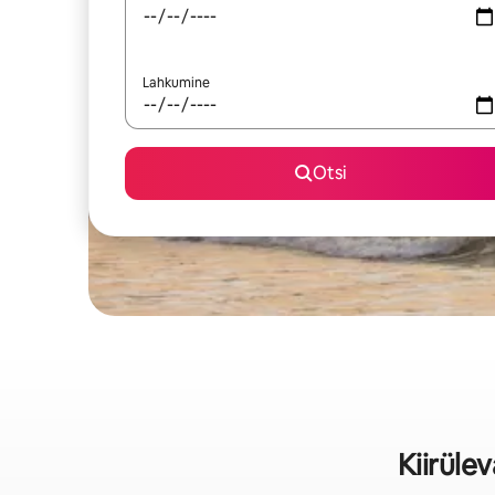
Lahkumine
Otsi
Kiirüle