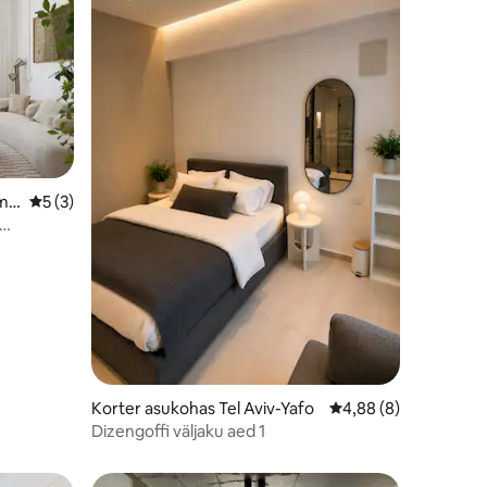
ma
Keskmine hinnang 5/5, 3 hinnangut
5 (3)
Korter asukohas Tel Aviv-Yafo
Keskmine hinnang 4,
4,88 (8)
Dizengoffi väljaku aed 1