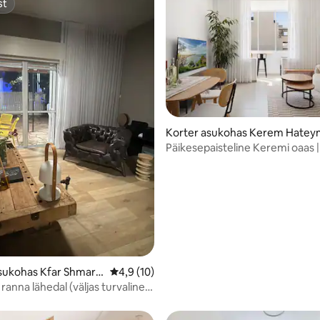
st
st
 5/5, 4 hinnangut
Korter asukohas Kerem Hatey
nim
Päikesepaisteline Keremi oaas |
Jalutuskäik randa ja Shuki
sukohas Kfar Shmary
Keskmine hinnang 4,9/5, 10 hinnangut
4,9 (10)
anna lähedal (väljas turvaline