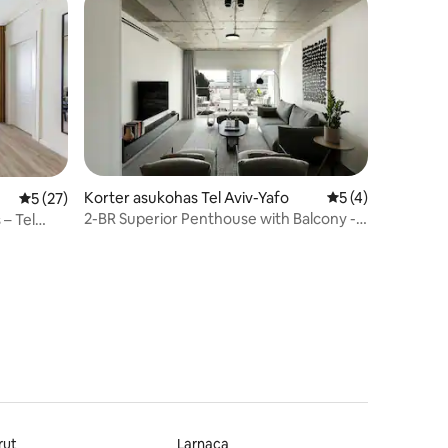
Korter asukohas Tel Aviv-Yafo
Keskmine hinnang
5 (4)
Keskmine hinnang 5/5, 27 hinnangut
5 (27)
2-BR Superior Penthouse with Balcony -
– Tel
by TLV2GO
rut
Larnaca