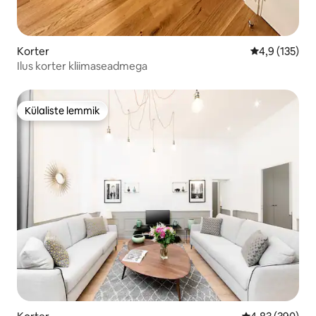
Korter
Keskmine hin
4,9 (135)
Ilus korter kliimaseadmega
Külaliste lemmik
Külaliste lemmik