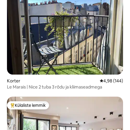
Korter
Keskmine hinna
4,98 (144)
Le Marais | Nice 2 tuba 3 rõdu ja kliimaseadmega
Külaliste lemmik
Külaliste suur lemmik