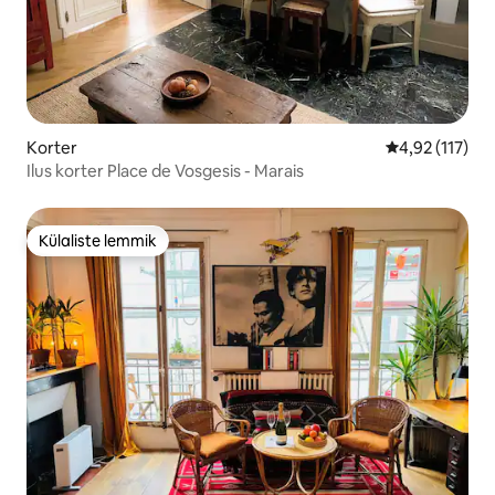
Korter
Keskmine hinn
4,92 (117)
Ilus korter Place de Vosgesis - Marais
Külaliste lemmik
Külaliste lemmik