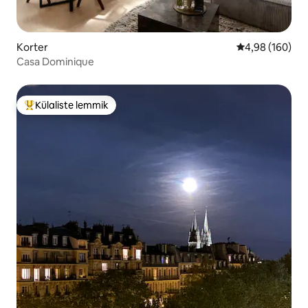
Korter
Keskmine hinna
4,98 (160)
Casa Dominique
Külaliste lemmik
Külaliste suur lemmik