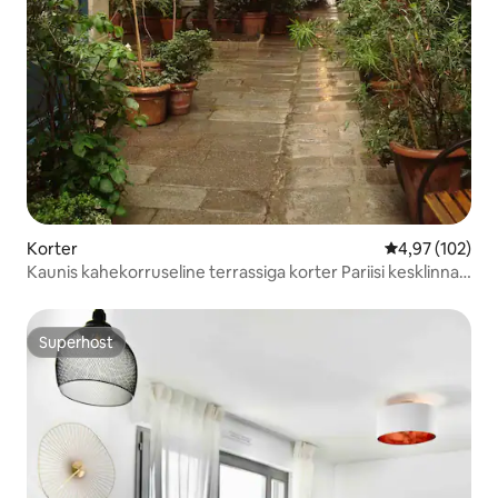
Korter
Keskmine hinn
4,97 (102)
Kaunis kahekorruseline terrassiga korter Pariisi kesklinnas
Le Marais' piirkonnas
Superhost
Superhost