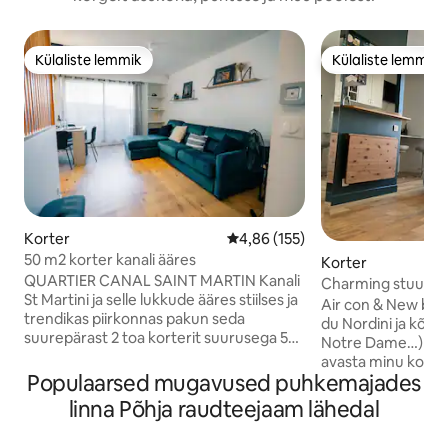
Külaliste lemmik
Külaliste lemmik
Külaliste lemmik
Külaliste lemmik
Korter
Keskmine hinnang 4,86/5, 155 h
4,86 (155)
50 m2 korter kanali ääres
Korter
QUARTIER CANAL SAINT MARTIN Kanali
Charming stuudio k
St Martini ja selle lukkude ääres stiilses ja
Pariis 10.
Air con & New bed! Central, 3 min G
trendikas piirkonnas pakun seda
du Nordini ja kõig
suurepärast 2 toa korterit suurusega 50
Notre Dame…) jalg
m², väga vaikne ja hiljuti renoveeritud.
avasta minu kookon
Ideaalne paaridele, kes otsivad ideaalset
Populaarsed mugavused puhkemajades
liftiga, väga valgu
asukohta pealinna avastamiseks. 2-
sisehoovipoolne kü
linna Põhja raudteejaam lähedal
minutilise jalutuskäigu kaugusel Château
romantiliseks puh
Landoni metroojaamast on 5-minutilise
professionaalseks reis