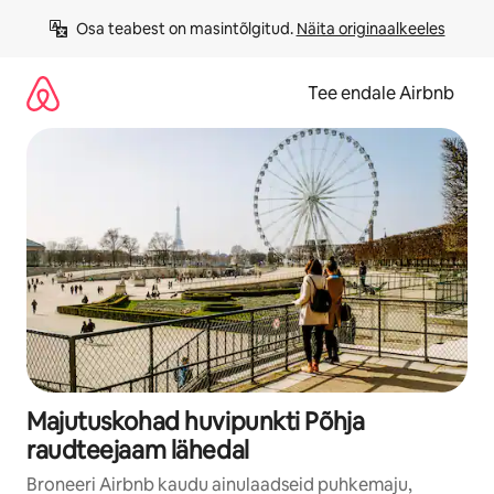
Liigu
Osa teabest on masintõlgitud. 
Näita originaalkeeles
sisu
juurde
Tee endale Airbnb
Majutuskohad huvipunkti Põhja
raudteejaam lähedal
Broneeri Airbnb kaudu ainulaadseid puhkemaju,