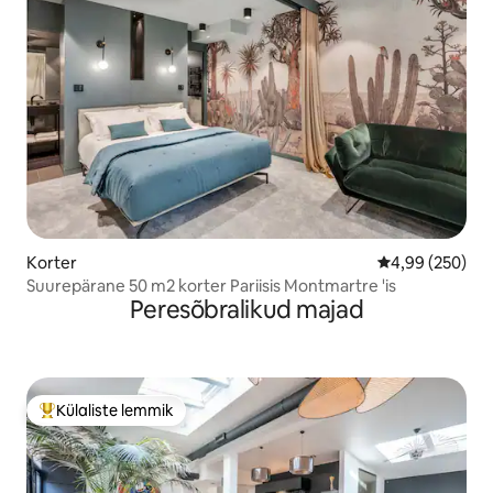
Korter
Keskmine hinna
4,99 (250)
Suurepärane 50 m2 korter Pariisis Montmartre 'is
Peresõbralikud majad
Külaliste lemmik
Külaliste suur lemmik