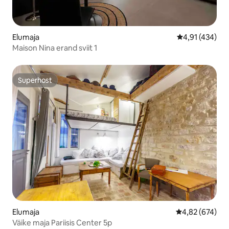
Elumaja
Keskmine hinn
4,91 (434)
Maison Nina erand sviit 1
Superhost
Superhost
Elumaja
Keskmine hinna
4,82 (674)
Väike maja Pariisis Center 5p