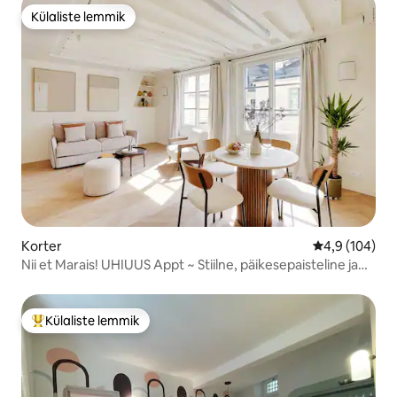
Külaliste lemmik
Külaliste lemmik
Korter
Keskmine hin
4,9 (104)
Nii et Marais! UHIUUS Appt ~ Stiilne, päikesepaisteline ja
mugav
Külaliste lemmik
Külaliste suur lemmik