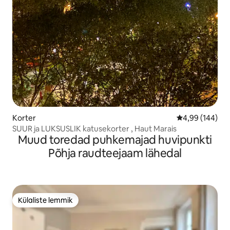
Korter
Keskmine hinna
4,99 (144)
SUUR ja LUKSUSLIK katusekorter , Haut Marais
Muud toredad puhkemajad huvipunkti
Põhja raudteejaam lähedal
Külaliste lemmik
Külaliste lemmik