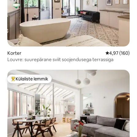
Korter
Keskmine hinna
4,97 (160)
Louvre: suurepärane sviit soojendusega terrassiga
Külaliste lemmik
Külaliste suur lemmik