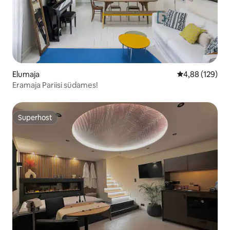
Elumaja
Keskmine hinn
4,88 (129)
Eramaja Pariisi südames!
Superhost
Superhost