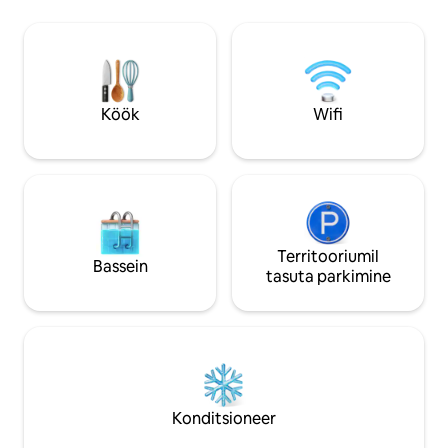
jalutuskäigu kaugusel Gare de l 'Est
tüüpilises Pariisi st
metroojaamast 5-minutilise jalutuskäigu
mulle, et see on te
kaugusel ja otse Saint Martini kanali
suurem kui minu fotodel :
juurde. Nuggeti avastamiseks. 10 minuti
paigutatud: Air co
kaugusel Place de la République 'ist ja
köök Uus voodi 2 i
Buttes de Chaumont' ist.
Aknaga duširuum.
Köök
Wifi
Territooriumil
Bassein
tasuta parkimine
Konditsioneer