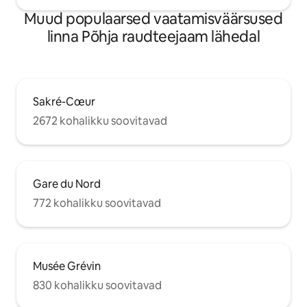
Muud populaarsed vaatamisväärsused
linna Põhja raudteejaam lähedal
Sakré-Cœur
2672 kohalikku soovitavad
Gare du Nord
772 kohalikku soovitavad
Musée Grévin
830 kohalikku soovitavad