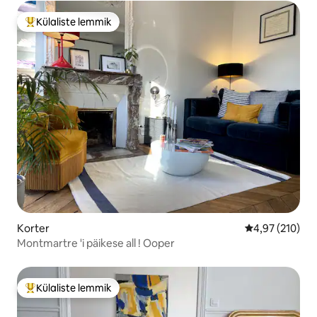
Külaliste lemmik
Külaliste suur lemmik
Korter
Keskmine hinn
4,97 (210)
Montmartre 'i päikese all ! Ooper
Külaliste lemmik
Külaliste suur lemmik