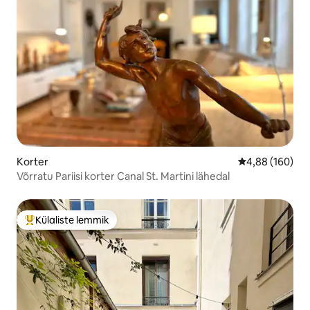
Korter
Keskmine hinna
4,88 (160)
Võrratu Pariisi korter Canal St. Martini lähedal
Külaliste lemmik
Külaliste suur lemmik