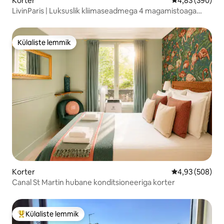
Korter
Keskmine hinna
4,83 (390)
LivinParis | Luksuslik kliimaseadmega 4 magamistoaga
Montmartre I
Külaliste lemmik
Külaliste lemmik
Korter
Keskmine hinna
4,93 (508)
Canal St Martin hubane konditsioneeriga korter
Külaliste lemmik
Külaliste suur lemmik