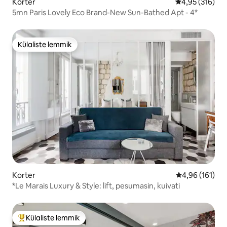
Korter
Keskmine hinn
4,95 (316)
5mn Paris Lovely Eco Brand-New Sun-Bathed Apt - 4*
Külaliste lemmik
Külaliste lemmik
Korter
Keskmine hinn
4,96 (161)
*Le Marais Luxury & Style: lift, pesumasin, kuivati
Külaliste lemmik
Külaliste suur lemmik