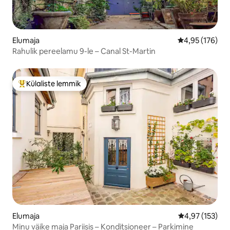
Elumaja
Keskmine hinn
4,95 (176)
Rahulik pereelamu 9-le – Canal St-Martin
Külaliste lemmik
Külaliste suur lemmik
Elumaja
Keskmine hinn
4,97 (153)
Minu väike maja Pariisis – Konditsioneer – Parkimine