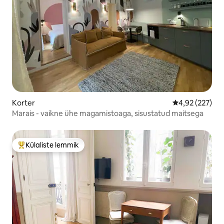
Korter
Keskmine hinn
4,92 (227)
Marais - vaikne ühe magamistoaga, sisustatud maitsega
Külaliste lemmik
Külaliste suur lemmik