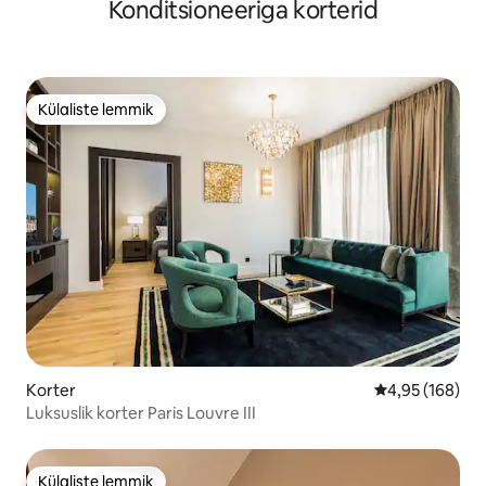
Konditsioneeriga korterid
Külaliste lemmik
Külaliste lemmik
Korter
Keskmine hinn
4,95 (168)
Luksuslik korter Paris Louvre III
Külaliste lemmik