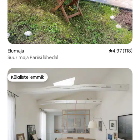
Elumaja
Keskmine hinn
4,97 (118)
Suur maja Pariisi lähedal
Külaliste lemmik
Külaliste lemmik