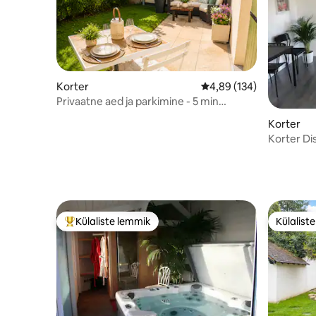
Korter
Keskmine hinnang 4,89/
4,89 (134)
Privaatne aed ja parkimine - 5 min
Disney'st - Vaikne korter
Korter
Korter Di
Külaliste lemmik
Külalist
Külaliste suur lemmik
Külalist