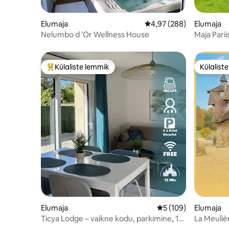
Elumaja
Keskmine hinnang 4,97/
4,97 (288)
Elumaja
Nelumbo d 'Or Wellness House
Maja Parii
Külaliste lemmik
Külalist
Külaliste suur lemmik
Külalist
Elumaja
Keskmine hinnang 5/
5 (109)
Elumaja
Ticya Lodge – vaikne kodu, parkimine, 12
La Meuliè
min Disney
min