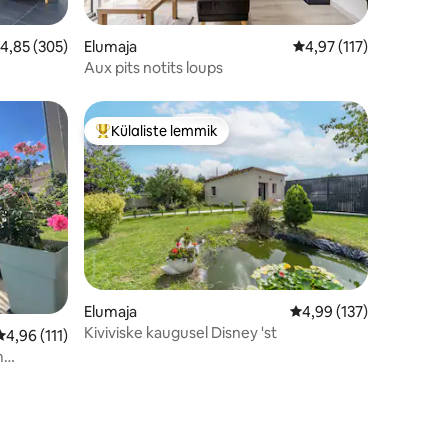
eskmine hinnang 4,85/5, 305 hinnangut
4,85 (305)
Elumaja
Keskmine hinnang 4,97
4,97 (117)
Aux pits notits loups
Külaliste lemmik
Külaliste suur lemmik
Elumaja
Keskmine hinnang 4,99
4,99 (137)
Kiviviske kaugusel Disney 'st
Keskmine hinnang 4,96/5, 111 hinnangut
4,96 (111)
m