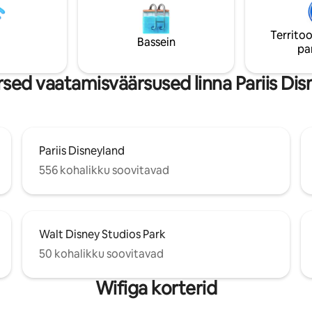
olmest põhisviidist, ühest
selle asukoht pakub sulle erako
 ja 2 tualetist, rõdust ja
valgust! Ära oota broneerimis
Territoo
Bassein
pa
ed vaatamisväärsused linna Pariis Dis
Pariis Disneyland
556 kohalikku soovitavad
Walt Disney Studios Park
50 kohalikku soovitavad
Wifiga korterid