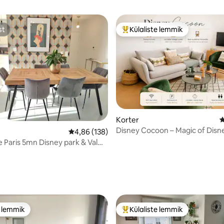
st
Külaliste lemmik
st
Külaliste suur lemmik
Korter
K
Disney Cocoon – Magic of Disn
Keskmine hinnang 4,86/5, 138 hinnangut
4,86 (138)
5 minuti kaugusel!
e Paris 5mn Disney park & Val
5, 193 hinnangut
e lemmik
Külaliste lemmik
e lemmik
Külaliste suur lemmik