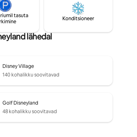
rdset
varustatud köök sobib ideaalselt heade
ega!
väikeste roogade valmistamiseks ja laua
riumil tasuta
ümber kohtumiseks. Varsti näeme!
Konditsioneer
rkimine
neyland lähedal
Disney Village
140 kohalikku soovitavad
Golf Disneyland
48 kohalikku soovitavad