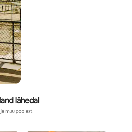
land lähedal
 ja muu poolest.