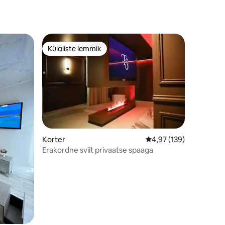
Külaliste lemmik
Külaliste lemmik
Korter
Keskmine hinnang 4,97
4,97 (139)
Erakordne sviit privaatse spaaga