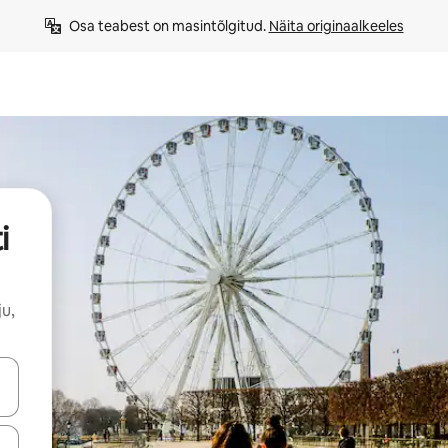
Osa teabest on masintõlgitud. 
Näita originaalkeeles
i
u,
ahvidega või puuduta või tõmba mööda ekraani.