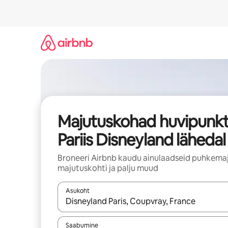
Liigu
sisu
juurde
Majutuskohad huvipunkt
Pariis Disneyland lähedal
Broneeri Airbnb kaudu ainulaadseid puhkemaj
majutuskohti ja palju muud
Asukoht
Kui tulemused on kuvatud, liigu ekraanil noolekl
Saabumine