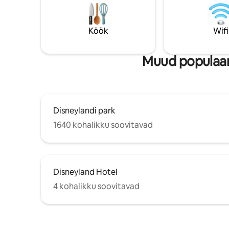
kaubanduskeskusesse al d'Europe ja
köögist, k
transpordiühendusteni. Majutuskoht ei
vannitoast
ole liikumispuudega külalistele
terrassist
Köök
Wifi
ligipääsetav.
Muud populaars
Disneylandi park
1640 kohalikku soovitavad
Disneyland Hotel
4 kohalikku soovitavad