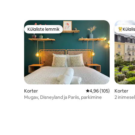
Külaliste lemmik
Külali
Külaliste lemmik
Külalist
Korter
Keskmine hinnang 4,96/
4,96 (105)
Korter
Mugav, Disneyland ja Pariis, parkimine
2 inimese
kliimasea