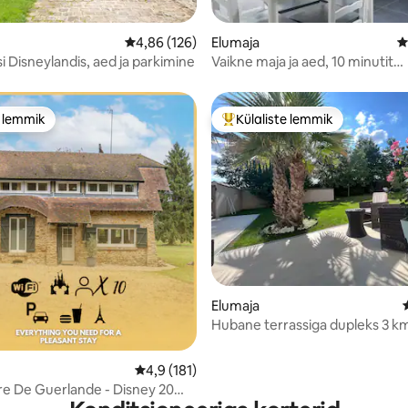
5, 288 hinnangut
Keskmine hinnang 4,86/5, 126 hinnangut
4,86 (126)
Elumaja
K
si Disneylandis, aed ja parkimine
Vaikne maja ja aed, 10 minutit
Disneylandist
e lemmik
Külaliste lemmik
e lemmik
Külaliste suur lemmik
Elumaja
Hubane terrassiga dupleks 3 k
kaugusel Disney 'st
5, 109 hinnangut
Keskmine hinnang 4,9/5, 181 hinnangut
4,9 (181)
re De Guerlande - Disney 20