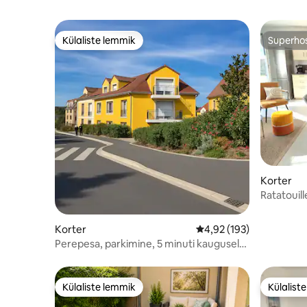
Külaliste lemmik
Superho
Külaliste lemmik
Superho
Korter
Ratatouill
d'Europe
Korter
Keskmine hinnang 4,92/
4,92 (193)
Perepesa, parkimine, 5 minuti kaugusel
Disney'st
Külaliste lemmik
Külalist
Külaliste lemmik
Külalist