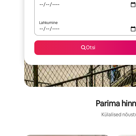
Lahkumine
Otsi
Parima hinn
Külalised nõust