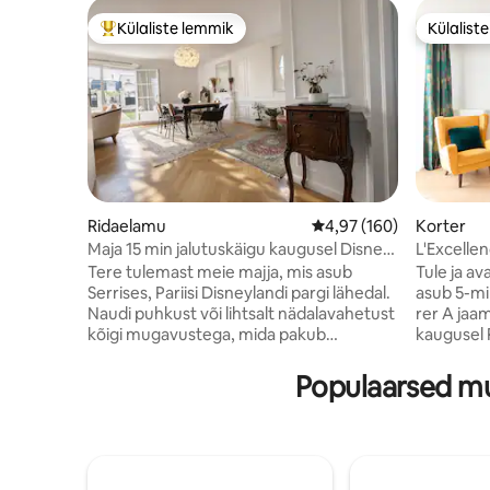
Külaliste lemmik
Külalist
Külaliste suur lemmik
Külalist
Ridaelamu
Keskmine hinnang 4,97/
4,97 (160)
Korter
Maja 15 min jalutuskäigu kaugusel Disney
L'Excellen
Pariisi lähedal +2 privaatne garaaž
lähedal
Tere tulemast meie majja, mis asub
Tule ja av
Serrises, Pariisi Disneylandi pargi lähedal.
asub 5-mi
Naudi puhkust või lihtsalt nädalavahetust
rer A jaam
kõigi mugavustega, mida pakub
kaugusel P
elustiilihotell, kus prantsuse elukunst
elukoht on
kohtub tänapäevaga. See ainulaadne
pakub juu
Populaarsed mu
majutuskoht sobib ideaalselt
Val d 'Eu
toidunautlejatele ja peredele. See on
Village Val
tänavast eemal ja vaikne. See on väga
maitsekal
mugav asukoht, kust saab kõndida Vallée
hotellite
Village Chic outleti,
diivanvoo