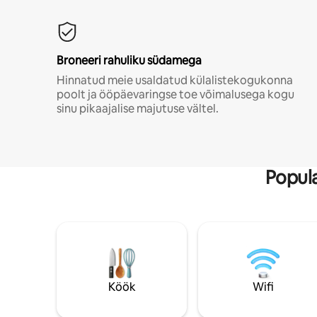
Broneeri rahuliku südamega
Hinnatud meie usaldatud külalistekogukonna
poolt ja ööpäevaringse toe võimalusega kogu
sinu pikaajalise majutuse vältel.
Popula
Köök
Wifi