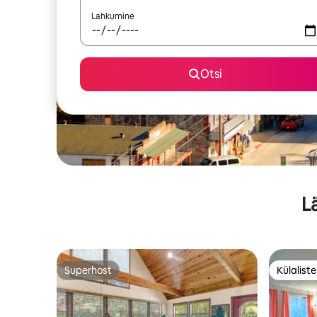
Lahkumine
Otsi
L
Superhost
Külalist
Superhost
Külalist