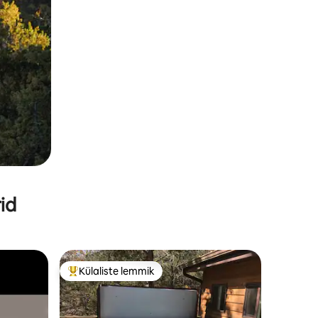
id
Külaliste lemmik
Külaliste suur lemmik