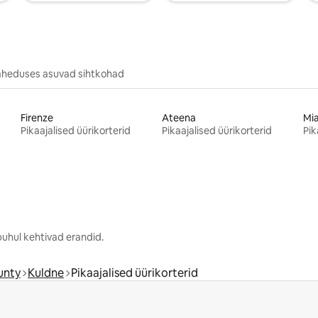
äheduses asuvad sihtkohad
Firenze
Ateena
Mi
Pikaajalised üürikorterid
Pikaajalised üürikorterid
Pik
uhul kehtivad erandid.
unty
Kuldne
Pikaajalised üürikorterid