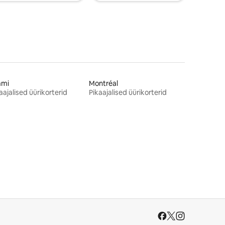
ami
Montréal
aajalised üürikorterid
Pikaajalised üürikorterid