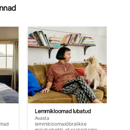
innad
Lemmikloomad lubatud
Avasta
ohad
lemmikloomasõbralikke
majutuskohti, et saaksid oma