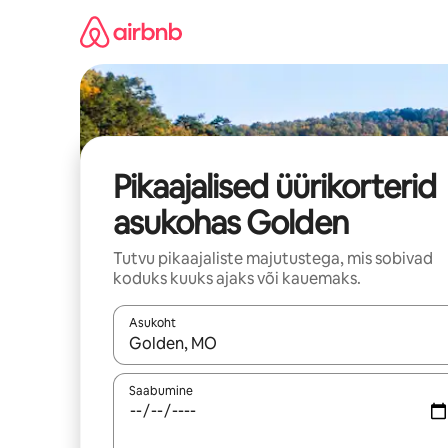
Liigu
sisu
juurde
Pikaajalised üürikorterid
asukohas Golden
Tutvu pikaajaliste majutustega, mis sobivad
koduks kuuks ajaks või kauemaks.
Asukoht
Kui tulemused on kuvatud, liigu ekraanil noolekl
Saabumine