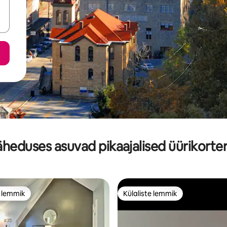
äheduses asuvad pikaajalised üürikorter
e lemmik
Külaliste lemmik
e lemmik
Külaliste lemmik