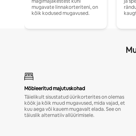
mägimajakestest kuni
ja sp
mugavate linnakorteriteni, on
rändu
kõik kodused mugavused.
kaugt
Mu
Möbleeritud majutuskohad
Täielikult sisustatud üürikorterites on olemas
köök ja kõik muud mugavused, mida vajad, et
kuu aega või kauem mugavalt elada. See on
täiuslik alternatiiv allüürimisele.