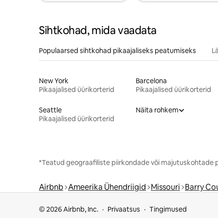
Sihtkohad, mida vaadata
Populaarsed sihtkohad pikaajaliseks peatumiseks
L
New York
Barcelona
Pikaajalised üürikorterid
Pikaajalised üürikorterid
Seattle
Näita rohkem
Pikaajalised üürikorterid
*Teatud geograafiliste piirkondade või majutuskohtade p
Airbnb
Ameerika Ühendriigid
Missouri
Barry Co
© 2026 Airbnb, Inc.
Privaatsus
Tingimused