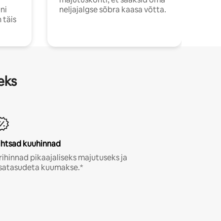
ni
neljajalgse sõbra kaasa võtta.
 täis
eks
ihtsad kuuhinnad
rihinnad pikaajaliseks majutuseks ja
isatasudeta kuumakse.*