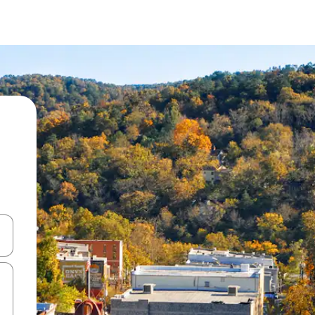
ahvidega või puuduta või tõmba mööda ekraani.