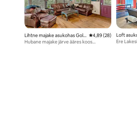
Loft asuk
Lihtne majake asukohas Gold
Keskmine hinnang 4,89
4,89 (28)
en
Ere Lakesi
Hubane majake järve ääres koos
jalgrattag
massaažitooli ja mänguautomaatidega