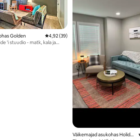
ohas Golden
Keskmine hinnang 4,92/5, 39 hinnangut
4,92 (39)
/5, 28 hinnangut
de 'i stuudio - matk, kala ja
a!
Väikemajad asukohas Holiday