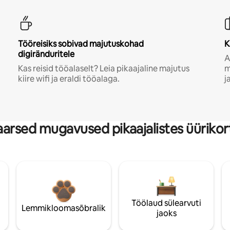
Tööreisiks sobivad majutuskohad
K
digiränduritele
A
Kas reisid tööalaselt? Leia pikaajaline majutus
m
kiire wifi ja eraldi tööalaga.
j
arsed mugavused pikaajalistes üürikor
Töölaud sülearvuti
Lemmikloomasõbralik
jaoks