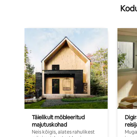
Kodu
Täielikult möbleeritud
Digir
majutuskohad
reisi
Neis kõigis, alates rahulikest
Muga