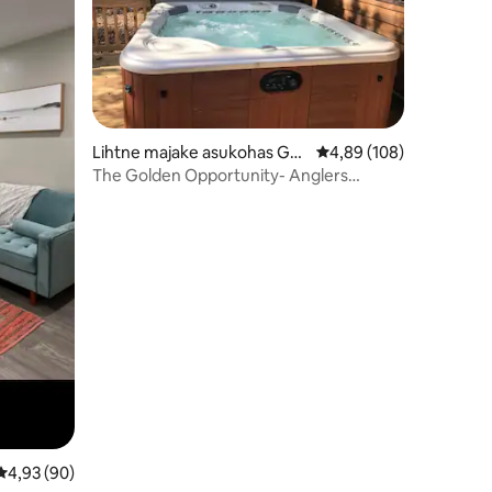
Lihtne majake asukohas Gol
Keskmine hinnang 4,89
4,89 (108)
den
The Golden Opportunity- Anglers
Retreat
Keskmine hinnang 4,93/5, 90 hinnangut
4,93 (90)