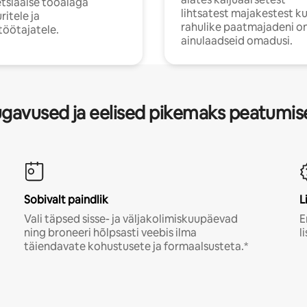
etsiaalse tööalaga
lihtsatest majakestest ku
ritele ja
rahulike paatmajadeni on
öötajatele.
ainulaadseid omadusi.
gavused ja eelised pikemaks peatumis
Sobivalt paindlik
L
Vali täpsed sisse- ja väljakolimiskuupäevad
E
ning broneeri hõlpsasti veebis ilma
l
täiendavate kohustusete ja formaalsusteta.*