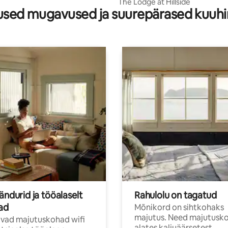
Island
The Lodge at Hillside
sed mugavused ja suurepärased kuuh
ändurid ja tööalaselt
Rahulolu on tagatud
jad
Mõnikord on sihtkohaks
majutus. Need majutusk
vad majutuskohad wifi
alates kaljuäärsetest