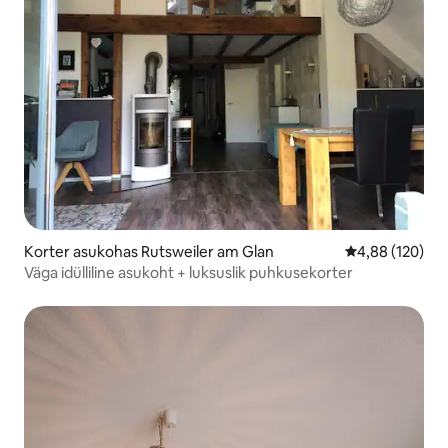
Korter asukohas Rutsweiler am Glan
Keskmine hinn
4,88 (120)
Väga idülliline asukoht + luksuslik puhkusekorter