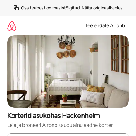
Liigu
Osa teabest on masintõlgitud. 
Näita originaalkeeles
sisu
juurde
Tee endale Airbnb
Korterid asukohas Hackenheim
Leia ja broneeri Airbnb kaudu ainulaadne korter