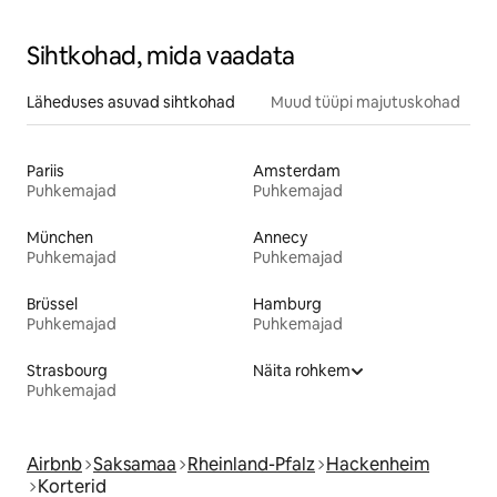
Sihtkohad, mida vaadata
Läheduses asuvad sihtkohad
Muud tüüpi majutuskohad
Pariis
Amsterdam
Puhkemajad
Puhkemajad
München
Annecy
Puhkemajad
Puhkemajad
Brüssel
Hamburg
Puhkemajad
Puhkemajad
Strasbourg
Näita rohkem
Puhkemajad
Airbnb
Saksamaa
Rheinland-Pfalz
Hackenheim
Korterid