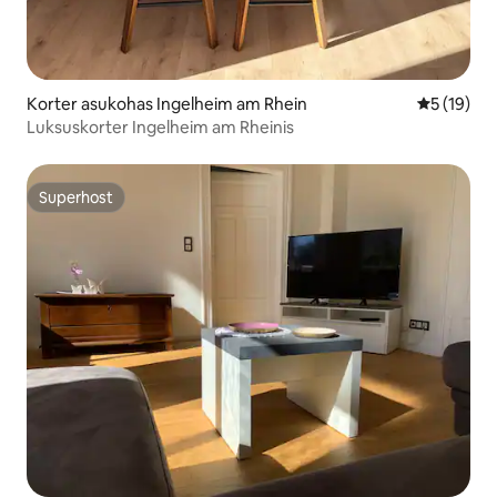
Korter asukohas Ingelheim am Rhein
Keskmine 
5 (19)
Luksuskorter Ingelheim am Rheinis
Superhost
Superhost