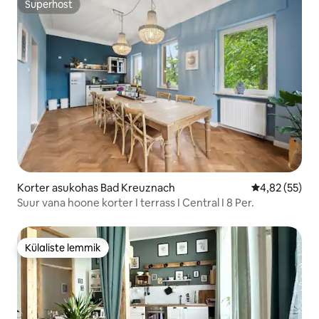
Superhost
Superhost
Korter asukohas Bad Kreuznach
Keskmine hin
4,82 (55)
Suur vana hoone korter I terrass I Central I 8 Per.
Külaliste lemmik
Külaliste lemmik