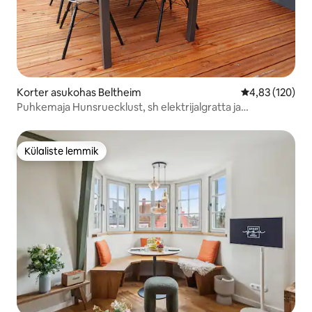
Korter asukohas Beltheim
Keskmine hinn
4,83 (120)
Puhkemaja Hunsruecklust, sh elektrijalgratta ja
mullivanniga
Külaliste lemmik
Külaliste lemmik