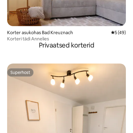
Korter asukohas Bad Kreuznach
Keskmine 
5 (49)
Korteri tädi Annelies
Privaatsed korterid
Superhost
Superhost