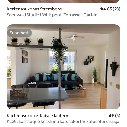
Korter asukohas Stromberg
Keskmine hin
4,65 (23)
Soonwald Studio I Whirlpool I Terrasse I Garten
Superhost
Superhost
Korter asukohas Kaiserslautern
Keskmine
5 (5)
KL29: kaasaegne kesklinna katusekorter katuseterrassiga