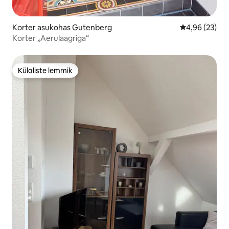
Korter asukohas Gutenberg
Keskmine hinn
4,96 (23)
Korter „Aerulaagriga“
Külaliste lemmik
Külaliste lemmik