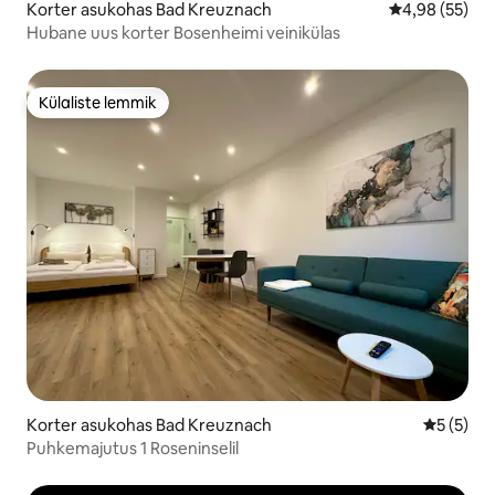
Korter asukohas Bad Kreuznach
Keskmine hinn
4,98 (55)
Hubane uus korter Bosenheimi veinikülas
Külaliste lemmik
Külaliste lemmik
Korter asukohas Bad Kreuznach
Keskmine
5 (5)
Puhkemajutus 1 Roseninselil