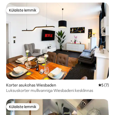
Külaliste lemmik
Külaliste lemmik
Korter asukohas Wiesbaden
Keskmine
5 (7)
Luksuskorter mullivanniga Wiesbadeni kesklinnas
Külaliste lemmik
Külaliste lemmik