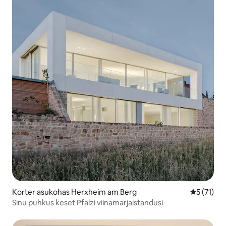
Korter asukohas Herxheim am Berg
Keskmine 
5 (71)
Sinu puhkus keset Pfalzi viinamarjaistandusi