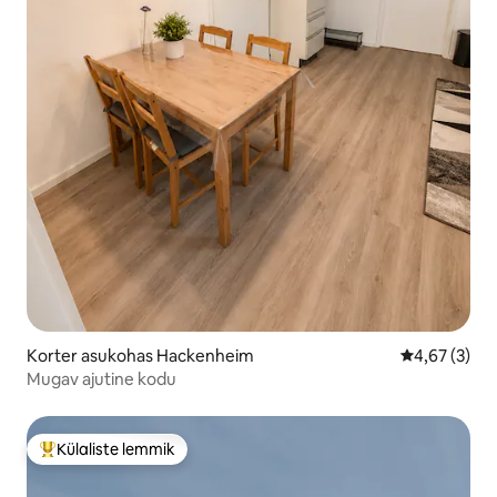
Korter asukohas Hackenheim
Keskmine hi
4,67 (3)
Mugav ajutine kodu
Külaliste lemmik
Külaliste suur lemmik