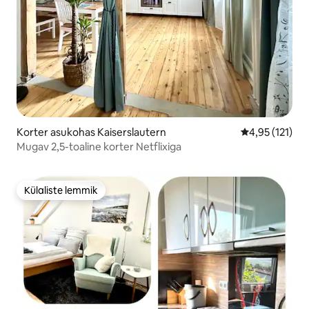
Korter asukohas Kaiserslautern
Keskmine hinn
4,95 (121)
Mugav 2,5-toaline korter Netflixiga
Külaliste lemmik
Külaliste lemmik