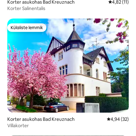
Korter asukohas Bad Kreuznach
Keskmine hin
4,82 (11)
Korter Salinentalis
Külaliste lemmik
Külaliste lemmik
Korter asukohas Bad Kreuznach
Keskmine hinn
4,94 (32)
Villakorter