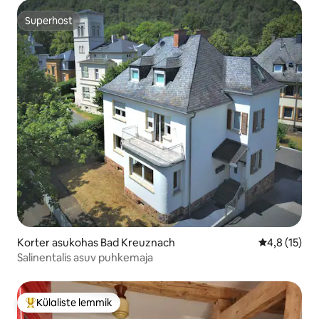
Superhost
Superhost
Korter asukohas Bad Kreuznach
Keskmine hi
4,8 (15)
Salinentalis asuv puhkemaja
Külaliste lemmik
Külaliste suur lemmik