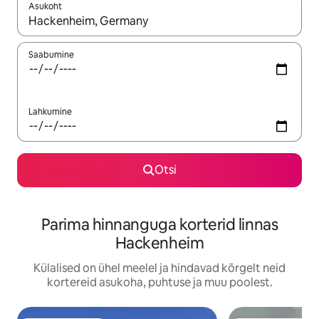
Asukoht
Kui tulemused on kuvatud, liigu ekraanil nooleklahvidega või 
Saabumine
Lahkumine
Otsi
Parima hinnanguga korterid linnas
Hackenheim
Külalised on ühel meelel ja hindavad kõrgelt neid
kortereid asukoha, puhtuse ja muu poolest.