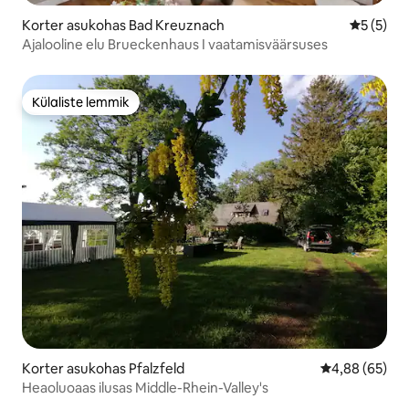
Korter asukohas Bad Kreuznach
Keskmine
5 (5)
Ajalooline elu Brueckenhaus I vaatamisväärsuses
Külaliste lemmik
Külaliste lemmik
Korter asukohas Pfalzfeld
Keskmine hinn
4,88 (65)
Heaoluoaas ilusas Middle-Rhein-Valley's