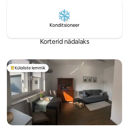
Konditsioneer
Korterid nädalaks
Külaliste lemmik
Külaliste suur lemmik