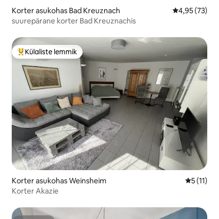
Korter asukohas Bad Kreuznach
Keskmine hin
4,95 (73)
suurepärane korter Bad Kreuznachis
Külaliste lemmik
Külaliste suur lemmik
Korter asukohas Weinsheim
Keskmine 
5 (11)
Korter Akazie