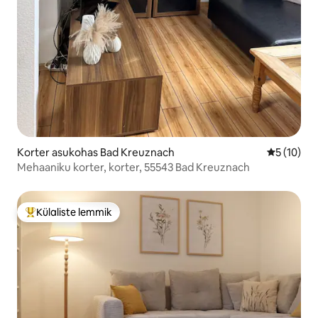
Korter asukohas Bad Kreuznach
Keskmine 
5 (10)
Mehaaniku korter, korter, 55543 Bad Kreuznach
Külaliste lemmik
Külaliste suur lemmik