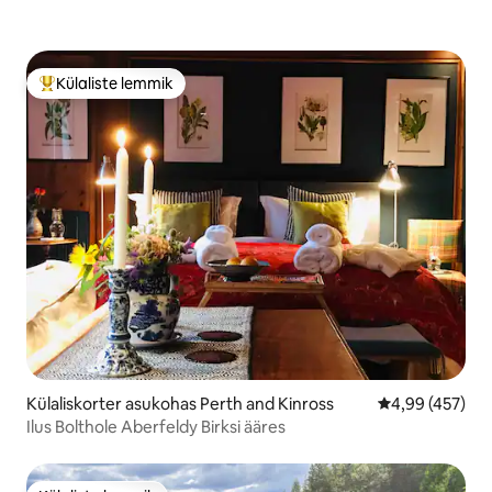
Külaliste lemmik
Külaliste suur lemmik
Külaliskorter asukohas Perth and Kinross
Keskmine hinna
4,99 (457)
Ilus Bolthole Aberfeldy Birksi ääres