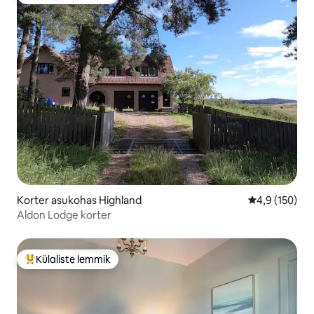
Külaliste suur lemmik
Korter asukohas Highland
Keskmine hin
4,9 (150)
Aldon Lodge korter
Külaliste lemmik
Külaliste suur lemmik