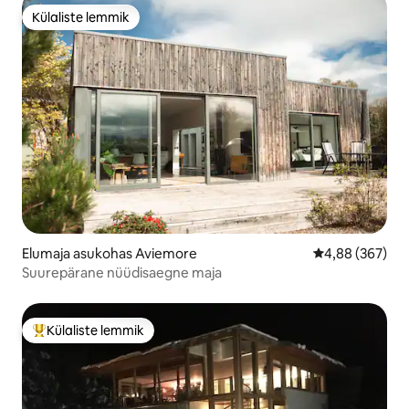
Külaliste lemmik
Külaliste lemmik
Elumaja asukohas Aviemore
Keskmine hinna
4,88 (367)
Suurepärane nüüdisaegne maja
Külaliste lemmik
Külaliste suur lemmik