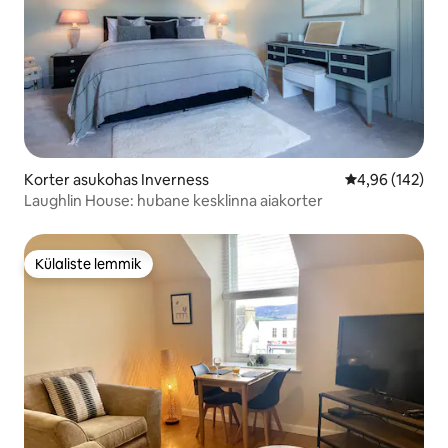
Korter asukohas Inverness
Keskmine hinn
4,96 (142)
Laughlin House: hubane kesklinna aiakorter
Külaliste lemmik
Külaliste lemmik