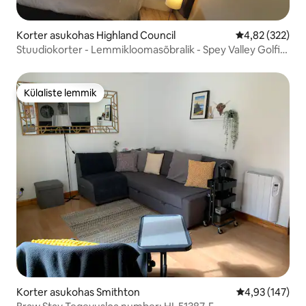
Korter asukohas Highland Council
Keskmine hinn
4,82 (322)
Stuudiokorter - Lemmikloomasõbralik - Spey Valley Golfi
lähedal
Külaliste lemmik
Külaliste lemmik
Korter asukohas Smithton
Keskmine hinn
4,93 (147)