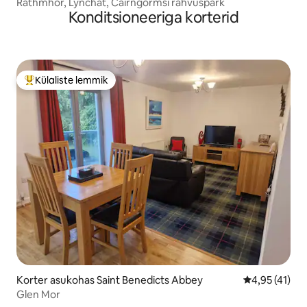
Rathmhor, Lynchat, Cairngormsi rahvuspark
Konditsioneeriga korterid
Külaliste lemmik
Külaliste suur lemmik
Korter asukohas Saint Benedicts Abbey
Keskmine hin
4,95 (41)
Glen Mor