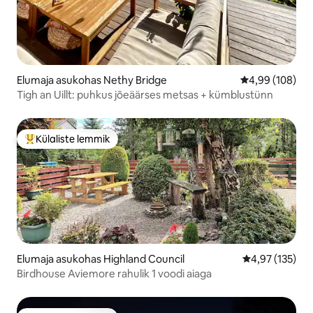
Elumaja asukohas Nethy Bridge
Keskmine hinna
4,99 (108)
Tigh an Uillt: puhkus jõeäärses metsas + kümblustünn
Külaliste lemmik
Külaliste suur lemmik
Elumaja asukohas Highland Council
Keskmine hinn
4,97 (135)
Birdhouse Aviemore rahulik 1 voodi aiaga