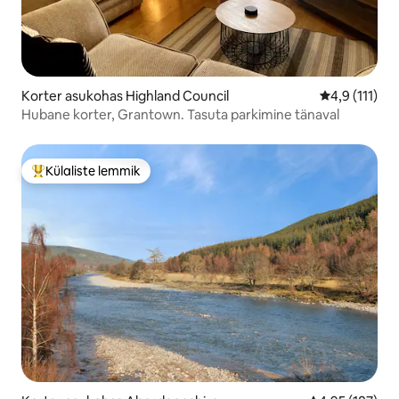
Korter asukohas Highland Council
Keskmine hin
4,9 (111)
Hubane korter, Grantown. Tasuta parkimine tänaval
Külaliste lemmik
Külaliste suur lemmik