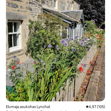
Elumaja asukohas Lynchat
Keskmine hinn
4,97 (105)