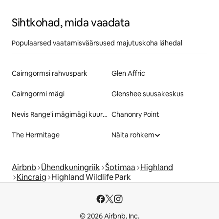
Sihtkohad, mida vaadata
Populaarsed vaatamisväärsused majutuskoha lähedal
Cairngormsi rahvuspark
Glen Affric
Cairngormi mägi
Glenshee suusakeskus
Nevis Range'i mägimägi kuurort
Chanonry Point
The Hermitage
Näita rohkem
Airbnb
Ühendkuningriik
Šotimaa
Highland
Kincraig
Highland Wildlife Park
© 2026 Airbnb, Inc.