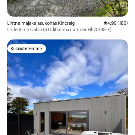
Lihtne majake asukohas Kincraig
Keskmine hinna
4,99 (186)
Little Birch Cabin (STL litsentsi number Hl-70188-F)
Külaliste lemmik
Külaliste lemmik