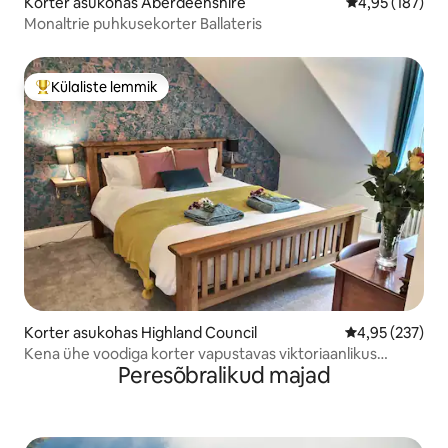
Korter asukohas Aberdeenshire
Keskmine hinn
4,95 (187)
Monaltrie puhkusekorter Ballateris
Külaliste lemmik
Külaliste suur lemmik
Korter asukohas Highland Council
Keskmine hinn
4,95 (237)
Kena ühe voodiga korter vapustavas viktoriaanlikus
Peresõbralikud majad
hoones