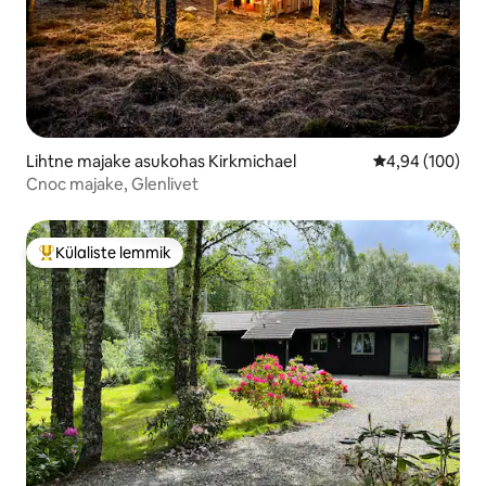
Lihtne majake asukohas Kirkmichael
Keskmine hinna
4,94 (100)
Cnoc majake, Glenlivet
Külaliste lemmik
Külaliste suur lemmik