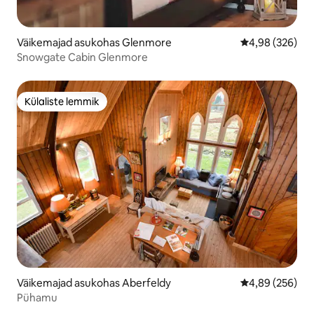
Väikemajad asukohas Glenmore
Keskmine hinna
4,98 (326)
Snowgate Cabin Glenmore
Külaliste lemmik
Külaliste lemmik
Väikemajad asukohas Aberfeldy
Keskmine hinna
4,89 (256)
Pühamu