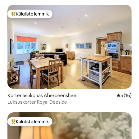
Külaliste lemmik
Külaliste suur lemmik
Korter asukohas Aberdeenshire
Keskmine 
5 (16)
Luksuskorter Royal Deeside
Külaliste lemmik
Külaliste suur lemmik