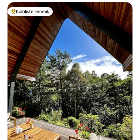
Külaliste lemmik
Külaliste suur lemmik