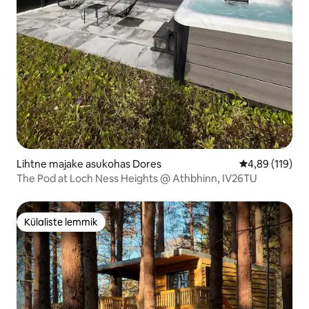
Lihtne majake asukohas Dores
Keskmine hinn
4,89 (119)
The Pod at Loch Ness Heights @ Athbhinn, IV26TU
Külaliste lemmik
Külaliste lemmik