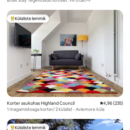
Braw Stay Tegevusloa number: HI-51387-F
Külaliste lemmik
Külaliste suur lemmik
Korter asukohas Highland Council
Keskmine hinna
4,96 (235)
1 magamistoaga korter/ 2 külalist - Aviemore küla
Külaliste lemmik