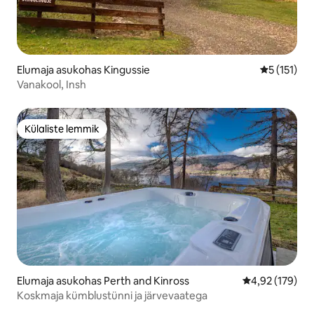
Elumaja asukohas Kingussie
Keskmine h
5 (151)
Vanakool, Insh
Külaliste lemmik
Külaliste lemmik
Elumaja asukohas Perth and Kinross
Keskmine hinn
4,92 (179)
Koskmaja kümblustünni ja järvevaatega