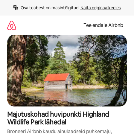
Liigu
Osa teabest on masintõlgitud. 
Näita originaalkeeles
sisu
juurde
Tee endale Airbnb
Majutuskohad huvipunkti Highland
Wildlife Park lähedal
Broneeri Airbnb kaudu ainulaadseid puhkemaju,