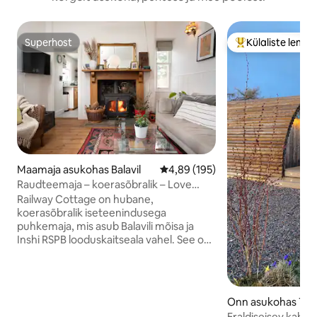
Superhost
Külaliste lemm
Superhost
Külaliste suur le
Maamaja asukohas Balavil
Keskmine hinnang 4,89/5, 195 h
4,89 (195)
Raudteemaja – koerasõbralik – Love
Cairngorms
Railway Cottage on hubane,
koerasõbralik iseteenindusega
puhkemaja, mis asub Balavili mõisa ja
Inshi RSPB looduskaitseala vahel. See on
ideaalses asukohas, lühikese autosõidu
kaugusel Aviemore'ist Cairngormsi
rahvuspargis. Mugav, külalislahke ja
isikupärane majake sobib ideaalselt
Onn asukohas Tor
romantilist puhkust otsivatele paaridele
Eraldiseisev kabii