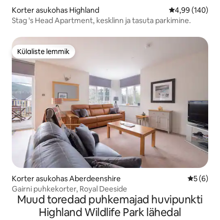
Korter asukohas Highland
Keskmine hinna
4,99 (140)
Stag 's Head Apartment, kesklinn ja tasuta parkimine.
Külaliste lemmik
Külaliste lemmik
Korter asukohas Aberdeenshire
Keskmine
5 (6)
Gairni puhkekorter, Royal Deeside
Muud toredad puhkemajad huvipunkti
Highland Wildlife Park lähedal