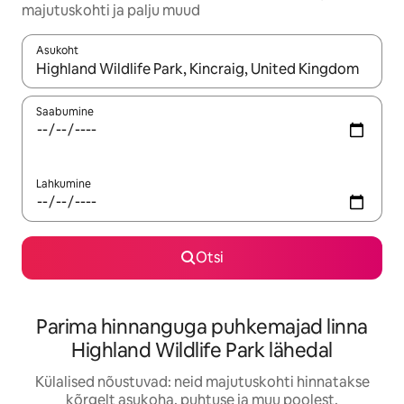
majutuskohti ja palju muud
Asukoht
Kui tulemused on kuvatud, liigu ekraanil nooleklahvidega või 
Saabumine
Lahkumine
Otsi
Parima hinnanguga puhkemajad linna
Highland Wildlife Park lähedal
Külalised nõustuvad: neid majutuskohti hinnatakse
kõrgelt asukoha, puhtuse ja muu poolest.