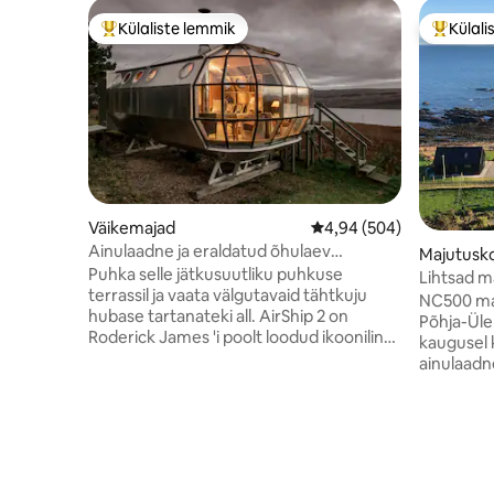
Külaliste lemmik
Külali
Külaliste suur lemmik
Külalist
Väikemajad
Keskmine hinnang 4,94/
4,94 (504)
Ainulaadne ja eraldatud õhulaev
Majutusk
hingematvate mägivaadetega
Puhka selle jätkusuutliku puhkuse
Lihtsad m
terrassil ja vaata välgutavaid tähtkuju
asukoht 
NC500 mar
hubase tartanateki all. AirShip 2 on
Põhja-Üle
Roderick James 'i poolt loodud ikooniline,
kaugusel 
isoleeritud alumiiniumist kabiin, kust
ainulaadn
avaneb vaade Mullile. Airship002 on
inspireeri
mugav, veider ja lahe. See ei teeskle, et
lõhepüügi
on viietärnihotell. Hinnangud räägivad
panoraamv
lugu. Kui oled broneeritud
Kirjanikel
kuupäevadeks, mida soovid vaadata
rannakõndi
meie uut kuulutust The Pilot House,
tähevaatle