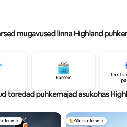
te jahimeestele, kellele meri
mägedele, merele, metsale ja lo
muusika, pakub meie väga
eksklusiivse suure tekiga ala, p
ne majake kaasaegset
küttega kümblustünni, sauna ja
kahele, ainulaadses asukohas,
tuletõrjeauku kasutamisega.
igapäevaelust põgeneda.
rsed mugavused linna Highland puhk
Territoo
Bassein
pa
d toredad puhkemajad asukohas High
ste lemmik
Külaliste lemmik
e suur lemmik
Külaliste suur lemmik