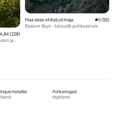
Maa sisse ehitatud maja
Keskmine hinnang 
5 (55)
Elysium Skye - luksuslik puhkusereis
eskmine hinnang 4,84/5, 228 hinnangut
4,84 (228)
vann ja
tique-hotellid
Puhkemajad
ghland
Highland