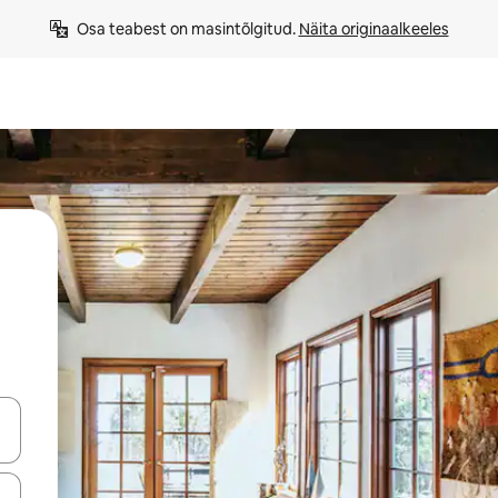
Osa teabest on masintõlgitud. 
Näita originaalkeeles
ahvidega või puuduta või tõmba mööda ekraani.