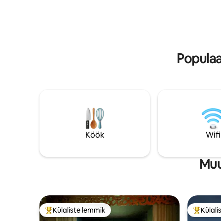
Drimnin, mis asub samal 4 acra saidil.
esivanema
Köögis on röster, veekeetja, tefal-
on tausta
halogeenpliit, kombineeritud
populaar
ahi/mikrolaineahi. Kõik potid ja pannid,
mugavust 
taldrikud, prillid ,söögiriistad. Kõik, mida
kus saad 
sa pead tooma, on sinu toit. Tasub varuda
Populaa
teel siia, sest Lochaline on lähim
poodlemiskoht, mis on 8 miili kaugusel.
AirShip asub ilusas, eraldatud kohas nelja
aakri suurusel alal. Hämmastavad vaated
ulatuvad üle Mulli Soundi suunas
Tobermory suunas Mulli saarel ja merre
Ardnamurchan Pointi suunas.
Köök
Wifi
Muu
Külaliste lemmik
Külali
Külaliste suur lemmik
Külalist