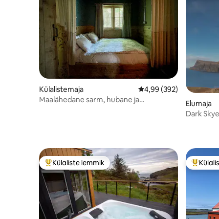
Külalistemaja
Keskmine hinnang 4,99/
4,99 (392)
Maalähedane sarm, hubane ja
Elumaja
nostalgiline magamistuba 2 inimesele
Dark Skye
Külaliste lemmik
Külali
Külaliste suur lemmik
Külalist