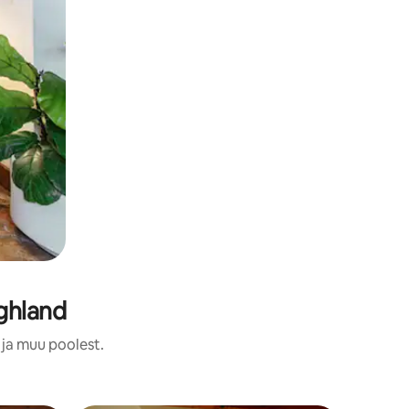
ghland
 ja muu poolest.