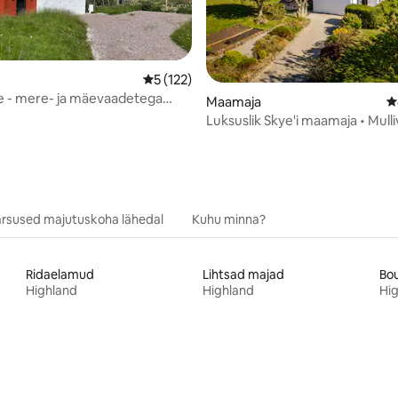
/5, 84 hinnangut
Keskmine hinnang 5/5, 122 hinnangut
5 (122)
e - mere- ja mäevaadetega
Maamaja
K
Luksuslik Skye'i maamaja • Mulli
grillmaja
rsused majutuskoha lähedal
Kuhu minna?
Ridaelamud
Lihtsad majad
Bou
Highland
Highland
Hi