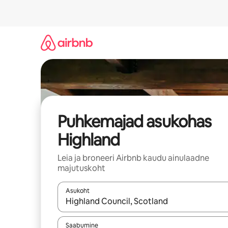
Liigu
sisu
juurde
Puhkemajad asukohas
Highland
Leia ja broneeri Airbnb kaudu ainulaadne
majutuskoht
Asukoht
Kui tulemused on kuvatud, liigu ekraanil noolekl
Saabumine