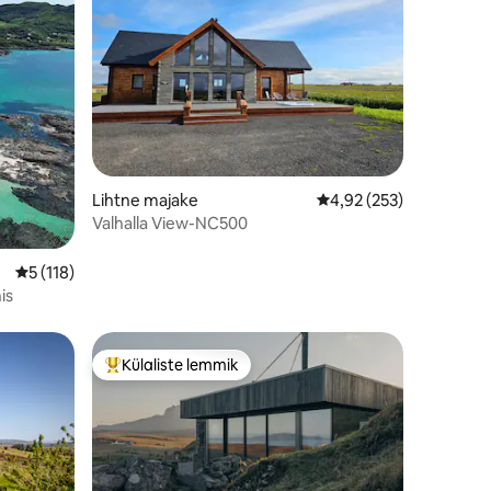
Lihtne majake
Keskmine hinnang 4,92
4,92 (253)
Valhalla View-NC500
Keskmine hinnang 5/5, 118 hinnangut
5 (118)
is
Külaliste lemmik
Külaliste suur lemmik