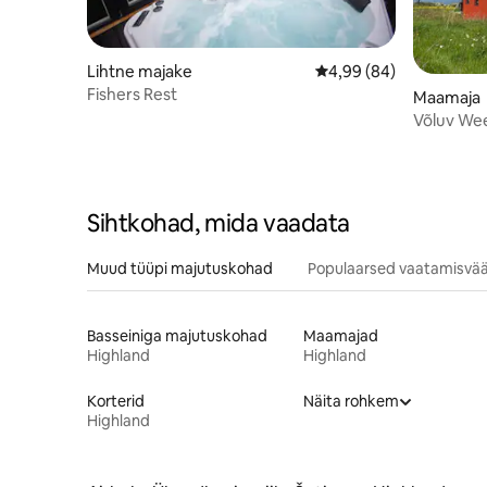
Lihtne majake
Keskmine hinnang 4,99
4,99 (84)
Fishers Rest
Maamaja
Võluv We
maja
Sihtkohad, mida vaadata
Muud tüüpi majutuskohad
Populaarsed vaatamisvää
Basseiniga majutuskohad
Maamajad
Highland
Highland
Korterid
Näita rohkem
Highland