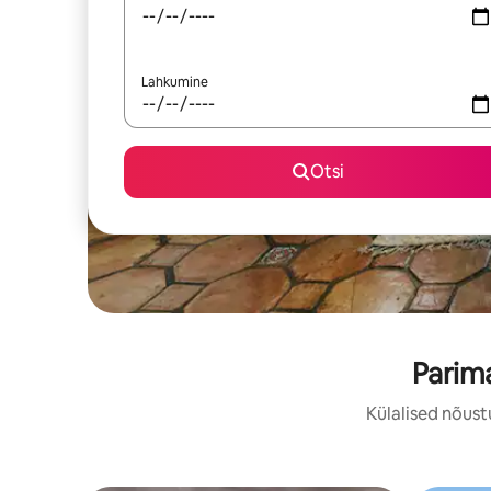
Lahkumine
Otsi
Parim
Külalised nõust