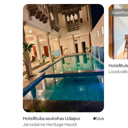
Superho
Superho
Hotellitu
ur
Looduslik
Hotellituba asukohas Udaipur
Uus majutuskoht
Uus
Järveäärne Heritage Haveli