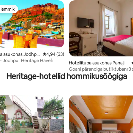
e lemmik
e lemmik
ba asukohas Jodhpu
Keskmine hinnang 4,94/5, 33 hinnangut
4,94 (33)
- Jodhpur Heritage Haveli
75/5, 8 hinnangut
Hotellituba asukohas Panaji
Goani pärandiga butiiktubanr3
Heritage-hotellid hommikusöögiga
Fonteinhas Panjim