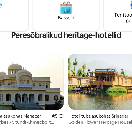
pleid, kirikuid ja mošeesid 🏛️
töötamiseks. Söögirajatis: ülalpool
uuseume ja kultuuriaardeid 🛏️
Airbnb-s on ainult majutus, ei si
 läbimõeldult kujundatud tuba
Territoo
ega kütteseadet.
Bassein
pa
Peresõbralikud heritage-hotellid
ba asukohas Mahabar
Keskmine hinnang 5/5, 3 hinnangut
5 (3)
Hotellituba asukohas Srinagar
/5, 18 hinnangut
rbes - 5 tundi Ahmedbdilt
Golden Flower Heritage House
is