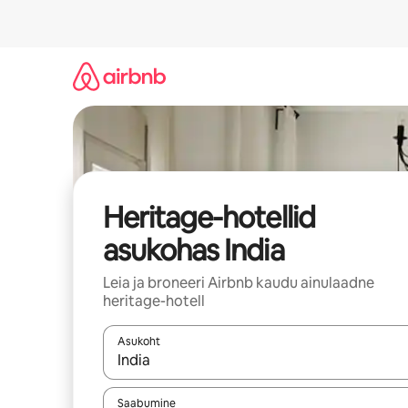
Liigu
sisu
juurde
Heritage-hotellid
asukohas India
Leia ja broneeri Airbnb kaudu ainulaadne
heritage-hotell
Asukoht
Kui tulemused on kuvatud, liigu ekraanil noolekl
Saabumine