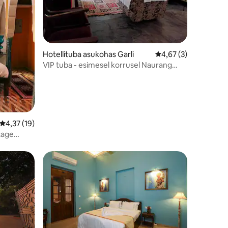
Hotellituba asukohas Garli
Keskmine hinnang 4,
4,67 (3)
VIP tuba - esimesel korrusel Naurang
Yatri Niwas
Keskmine hinnang 4,37/5, 19 hinnangut
4,37 (19)
tage