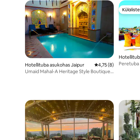
Külalist
Külalist
Hotellitu
r
Peretuba 
Hotellituba asukohas Jaipur
Keskmine hinnang 4,
4,75 (8)
Umaid Mahal-A Heritage Style Boutique
Hotel