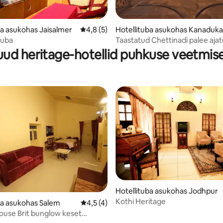
ba asukohas Jaisalmer
Keskmine hinnang 4,8/5, 5 hinnangut
4,8 (5)
Hotellituba asukohas Kanaduk
4/5, 3 hinnangut
tuba
Taastatud Chettinadi palee aja
ud heritage-hotellid puhkuse veetmis
/5, 43 hinnangut
Hotellituba asukohas Jodhpur
Kothi Heritage
ba asukohas Salem
Keskmine hinnang 4,5/5, 4 hinnangut
4,5 (4)
ouse Brit bunglow keset
 rahu