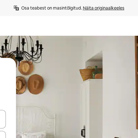
Osa teabest on masintõlgitud. 
Näita originaalkeeles
ahvidega või puuduta või tõmba mööda ekraani.