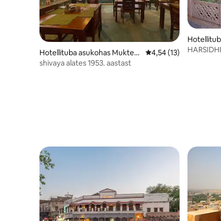
Hotellitu
HARSIDH
Hotellituba asukohas Muktes
Keskmine hinnang 4,5
4,54 (13)
hwar
shivaya alates 1953. aastast