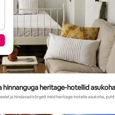
 hinnanguga heritage-hotellid asukoha
meelel ja hindavad kõrgelt neid heritage-hotelle asukoha, puht