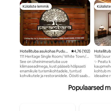
Külaliste lemmik
Külalist
Külaliste lemmik
Külalist
Hotellituba asukohas Puduc
Keskmine hinnang 4,76/
4,76 (102)
Hotellitu
herry
ha
111 Heritage Single Room/ White Town/
Tšilli (su
Rock beach
See on üheinimesetuba uue
✨ Peatu k
kliimaseadmega, kust pääseb hõlpsasti
kaupmehe 
enamikule turismikohtadele, tuntud
kohtub mugavusega
kohvikutele ja restoranidele. Öösiti saab
ideaalne r
turvaliselt tagasi reisida. Jalutuskäigu
õhkkonda 
kaugusel saad külastada -
Alappuzha
Populaarsed mu
White/FrenchTown (rada sinu kõrval) -
pärandipa
Kalju-/promenaadirand - Sri Aurobindo
Alappuzha 
Ashram - Arulmigu Manakula Vinayagar
tagavee p
Koil - Püha südame basiilika - Puducherry
kajakidel 
muuseum - Prantsuse sõjamemoriaal
mereande 