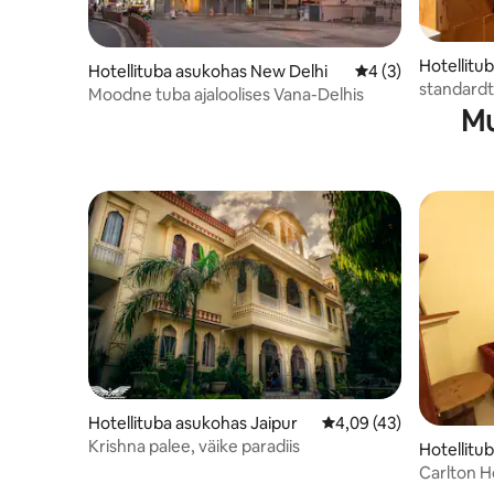
Hotellitu
Hotellituba asukohas New Delhi
Keskmine hinnang 
4 (3)
standard
Moodne tuba ajaloolises Vana-Delhis
Mu
Hotellituba asukohas Jaipur
Keskmine hinnang 4,09
4,09 (43)
Krishna palee, väike paradiis
Hotellitu
Carlton H
loodust ja