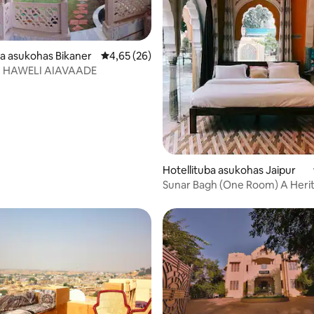
ba asukohas Bikaner
Keskmine hinnang 4,65/5, 26 hinnangut
4,65 (26)
I HAWELI AIAVAADE
4/5, 13 hinnangut
Hotellituba asukohas Jaipur
Sunar Bagh (One Room) A Heri
Boutique Hotel