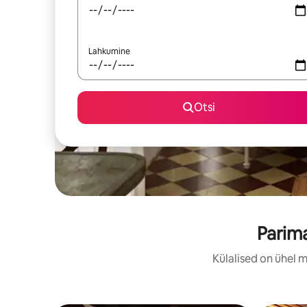
Lahkumine
Otsi
Parima
Külalised on ühel 