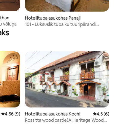
athan
Hotellituba asukohas Panaji
tu võluga
101 - Luksuslik tuba kultuuripärandi
villades Panajis
eks
Keskmine hinnang 4,56/5, 9 hinnangut
4,56 (9)
Hotellituba asukohas Kochi
Keskmine hinnang 4
4,5 (6)
Rossitta wood castle(A Heritage Wood
Mansion)