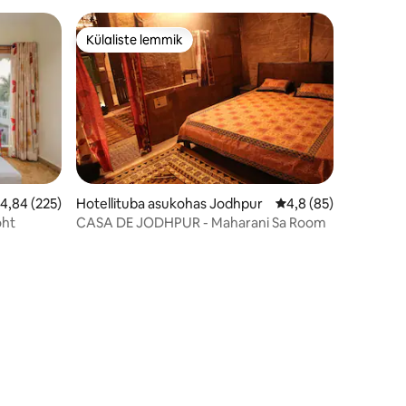
Külaliste lemmik
Külaliste lemmik
eskmine hinnang 4,84/5, 225 hinnangut
4,84 (225)
Hotellituba asukohas Jodhpur
Keskmine hinnang 4,
4,8 (85)
oht
CASA DE JODHPUR - Maharani Sa Room