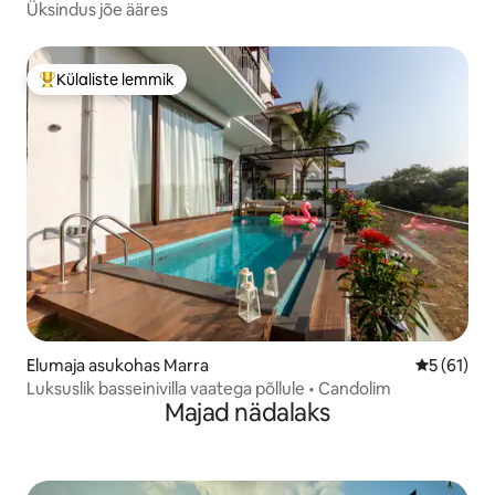
Üksindus jõe ääres
Külaliste lemmik
Külaliste suur lemmik
Elumaja asukohas Marra
Keskmine 
5 (61)
Luksuslik basseinivilla vaatega põllule • Candolim
Majad nädalaks