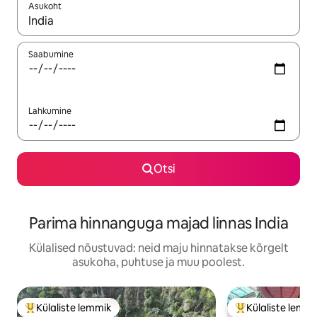
Asukoht
Kui tulemused on kuvatud, liigu ekraanil nooleklahvidega või 
Saabumine
Lahkumine
Otsi
Parima hinnanguga majad linnas India
Külalised nõustuvad: neid maju hinnatakse kõrgelt
asukoha, puhtuse ja muu poolest.
Külaliste lemmik
Külaliste lemm
Külaliste suur lemmik
Külaliste suur le