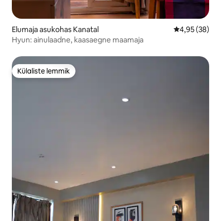
Elumaja asukohas Kanatal
Keskmine hinn
4,95 (38)
Hyun: ainulaadne, kaasaegne maamaja
Külaliste lemmik
Külaliste lemmik