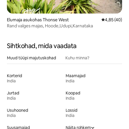
Elumaja asukohas Thonse West
Keskmine hin
4,85 (40)
Rand valges majas, Hoode,Udupi,Karnataka
Sihtkohad, mida vaadata
Muud tüüpi majutuskohad
Kuhu minna?
Korterid
Maamajad
India
India
Jurtad
Koopad
India
India
Usuhooned
Lossid
India
India
Suusamajad
Näita rohkem