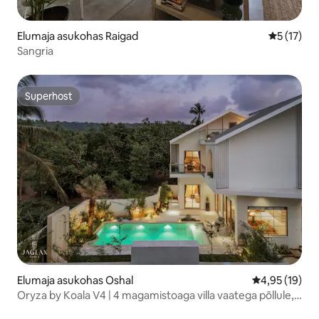
Elumaja asukohas Raigad
Keskmine 
5 (17)
Sangria
Superhost
Superhost
Elumaja asukohas Oshal
Keskmine hin
4,95 (19)
Oryza by Koala V4 | 4 magamistoaga villa vaatega põllule,
Siolim