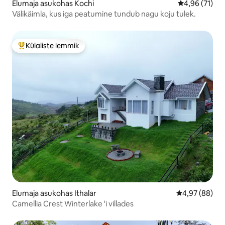
Elumaja asukohas Kochi
Keskmine hin
4,96 (71)
Välikäimla, kus iga peatumine tundub nagu koju tulek.
Külaliste lemmik
Külaliste suur lemmik
Elumaja asukohas Ithalar
Keskmine hinn
4,97 (88)
Camellia Crest Winterlake 'i villades