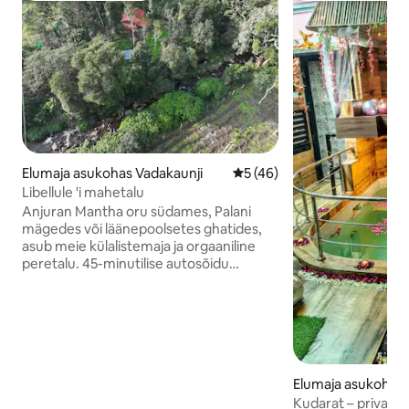
Elumaja asukohas Vadakaunji
Keskmine hinnang 5/5, 46 h
5 (46)
Libellule 'i mahetalu
Anjuran Mantha oru südames, Palani
mägedes või läänepoolsetes ghatides,
asub meie külalistemaja ja orgaaniline
peretalu. 45-minutilise autosõidu
kaugusel Kodaikanalist ja 25-minutilise
jalutuskäigu kaugusel meie
majutuskohast. Näoga allikavesi, mida
ümbritseb kohalik Sholai, viljapuude,
kohvi ja vürtside rikkalik bioloogiline
mitmekesisus... Peresõbralik – kõigile,
Elumaja asukohas 
kes soovivad täielikult sukelduda
loodusesse, nautida elusloodust, puhast
Kudarat – privaats