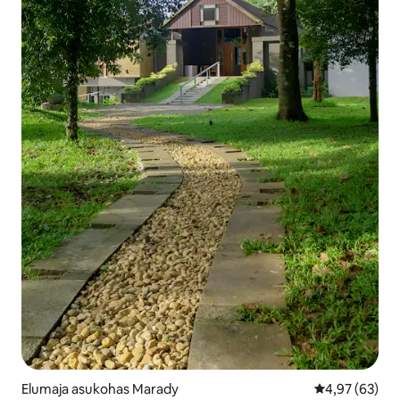
Elumaja asukohas Marady
Keskmine hinn
4,97 (63)