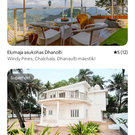
Elumaja asukohas Dhanolti
Keskmine 
5 (12)
Windy Pines, Chalchala. Dhanaulti mäestik!
Superhost
Superhost