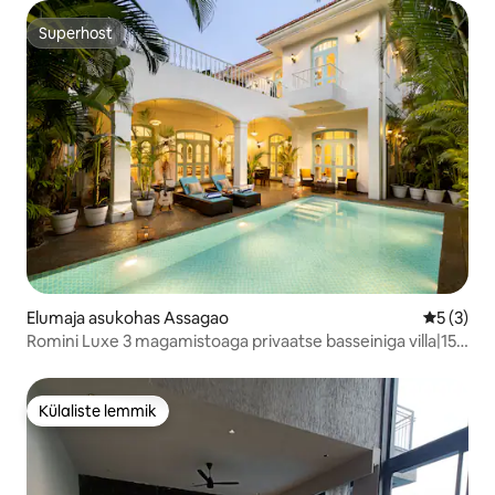
Superhost
Superhost
Elumaja asukohas Assagao
Keskmine
5 (3)
Romini Luxe 3 magamistoaga privaatse basseiniga villa|15
minutit Ozrani rannani
Külaliste lemmik
Külaliste lemmik