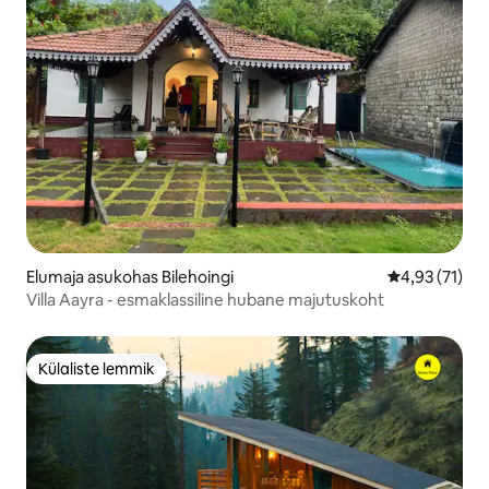
Elumaja asukohas Bilehoingi
Keskmine hin
4,93 (71)
Villa Aayra - esmaklassiline hubane majutuskoht
Külaliste lemmik
Külaliste lemmik