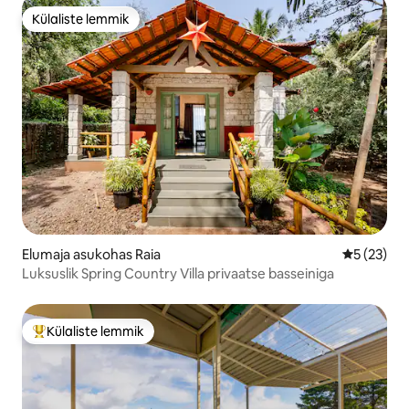
Külaliste lemmik
Külaliste lemmik
Elumaja asukohas Raia
Keskmine 
5 (23)
Luksuslik Spring Country Villa privaatse basseiniga
Külaliste lemmik
Külaliste suur lemmik