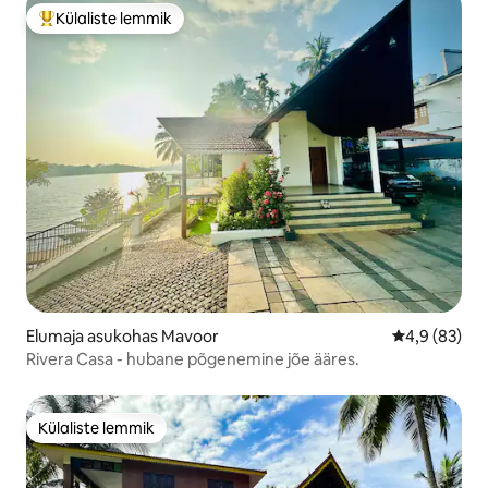
Külaliste lemmik
Külaliste suur lemmik
Elumaja asukohas Mavoor
Keskmine hin
4,9 (83)
Rivera Casa - hubane põgenemine jõe ääres.
Külaliste lemmik
Külaliste lemmik