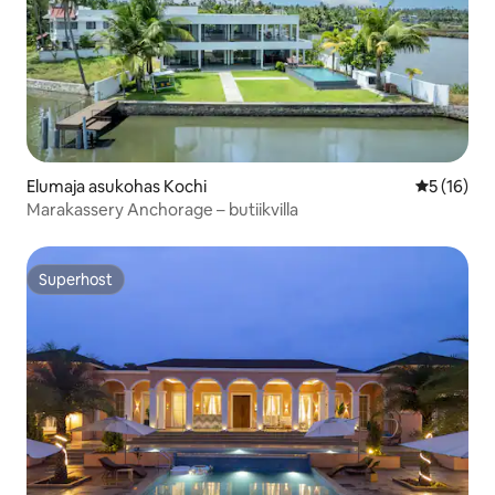
Elumaja asukohas Kochi
Keskmine 
5 (16)
Marakassery Anchorage – butiikvilla
Superhost
Superhost