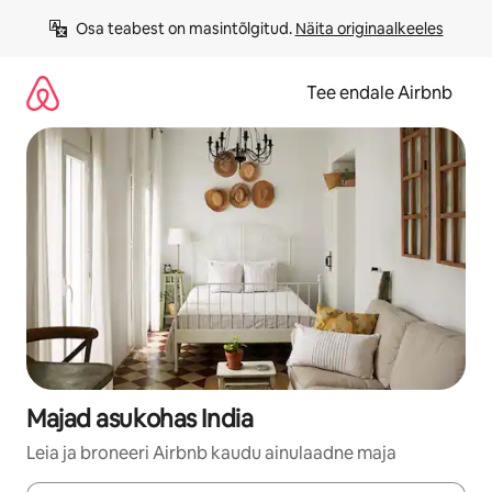
Liigu
Osa teabest on masintõlgitud. 
Näita originaalkeeles
sisu
juurde
Tee endale Airbnb
Majad asukohas India
Leia ja broneeri Airbnb kaudu ainulaadne maja