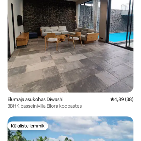
Elumaja asukohas Diwashi
Keskmine hinn
4,89 (38)
3BHK basseinivilla Ellora koobastes
Külaliste lemmik
Külaliste lemmik