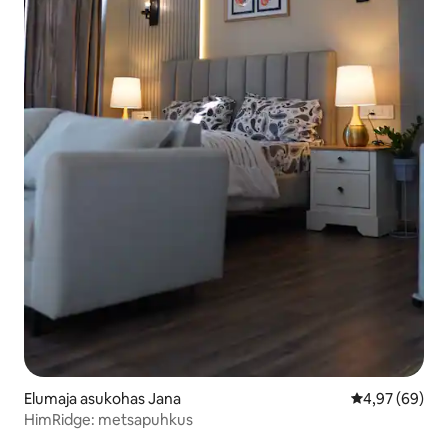
Elumaja asukohas Jana
Keskmine hinn
4,97 (69)
HimRidge: metsapuhkus