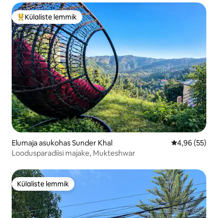
Külaliste lemmik
Külaliste suur lemmik
Elumaja asukohas Sunder Khal
Keskmine hinn
4,96 (55)
Loodusparadiisi majake, Mukteshwar
Külaliste lemmik
Külaliste lemmik