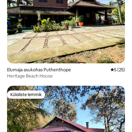
Elumaja asukohas Puthenthope
Keskmine 
5 (25)
Heritage Beach House
Külaliste lemmik
Külaliste lemmik