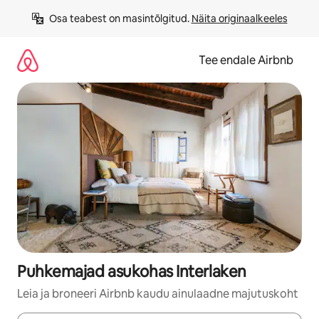
Liigu
Osa teabest on masintõlgitud. 
Näita originaalkeeles
sisu
juurde
Tee endale Airbnb
Puhkemajad asukohas Interlaken
Leia ja broneeri Airbnb kaudu ainulaadne majutuskoht