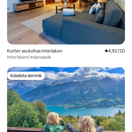
Korter asukohas Interlaken
Keskmine hin
4,92 (12)
Interlakeni mäevaade
Külaliste lemmik
Külaliste lemmik