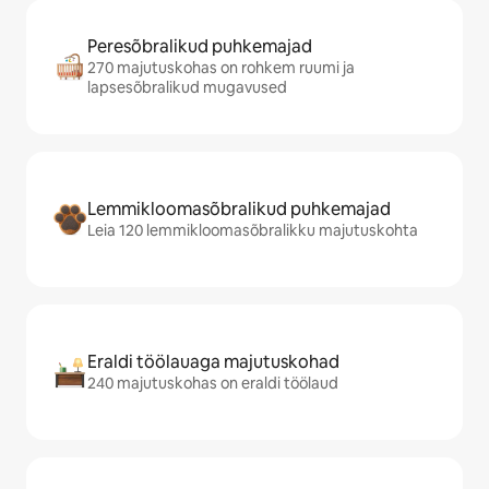
Peresõbralikud puhkemajad
270 majutuskohas on rohkem ruumi ja
lapsesõbralikud mugavused
Lemmikloomasõbralikud puhkemajad
Leia 120 lemmikloomasõbralikku majutuskohta
Eraldi töölauaga majutuskohad
240 majutuskohas on eraldi töölaud