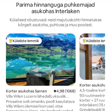
Parima hinnanguga puhkemajad
asukohas Interlaken
Külalised nõustuvad: neid majutuskohti hinnatakse
kõrgelt asukoha, puhtuse ja muu poolest.
Külaliste lemmik
Külaliste lemm
Külaliste suur lemmik
Külaliste suur le
Korter asukohas O
m Brienzersee
4,5-toaline korter 
Korter asukohas Sarnen
Keskmine hinnang 4,98/5, 1068 h
4,98 (1068)
vaatega järvele
93 ruutmeetrine pe
Villa Wilen Luzerni lähedal|Luksuslik
korter + 27 ruutme
puhkus järve kaldal
Privaatne sviit omaniku poolt kasutatava
Interlakeni (15 min 
Villa Wileni ülemisel korrusel, otse
Grindelwaldi (40 min sõi
Sarneni järve ääres, ainulaadsed vaated