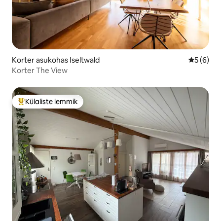
Korter asukohas Iseltwald
Keskmine
5 (6)
Korter The View
Külaliste lemmik
Külaliste suur lemmik