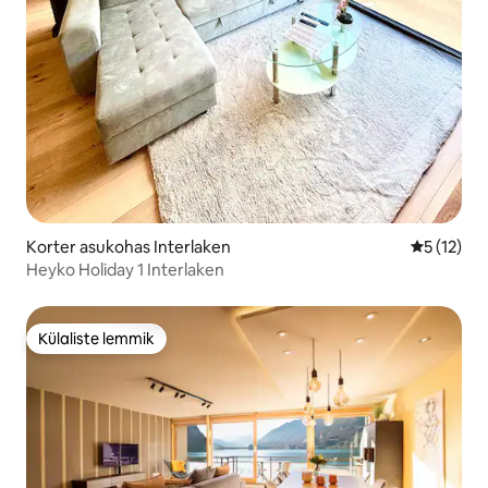
Korter asukohas Interlaken
Keskmine 
5 (12)
Heyko Holiday 1 Interlaken
Külaliste lemmik
Külaliste lemmik