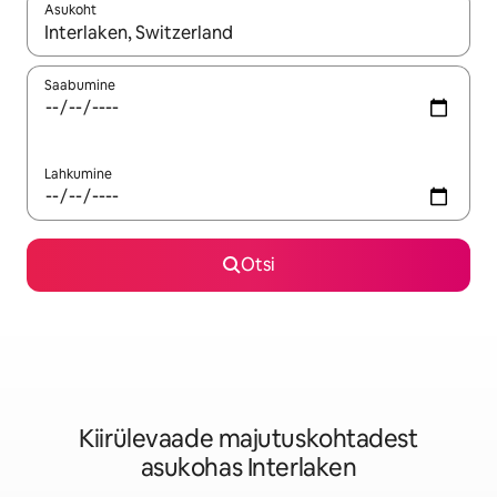
Asukoht
Kui tulemused on kuvatud, liigu ekraanil nooleklahvidega või 
Saabumine
Lahkumine
Otsi
Kiirülevaade majutuskohtadest
asukohas Interlaken