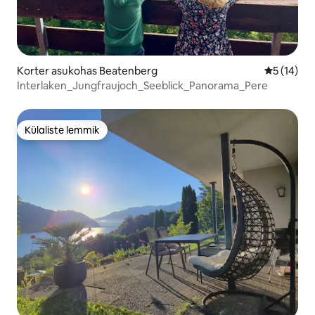
Korter asukohas Beatenberg
Keskmine 
5 (14)
Interlaken_Jungfraujoch_Seeblick_Panorama_Pere
Külaliste lemmik
Külaliste lemmik