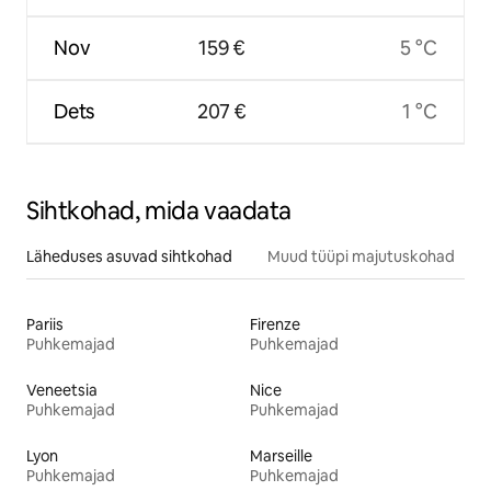
Nov
159 €
5 °C
Dets
207 €
1 °C
Sihtkohad, mida vaadata
Läheduses asuvad sihtkohad
Muud tüüpi majutuskohad
Pariis
Firenze
Puhkemajad
Puhkemajad
Veneetsia
Nice
Puhkemajad
Puhkemajad
Lyon
Marseille
Puhkemajad
Puhkemajad