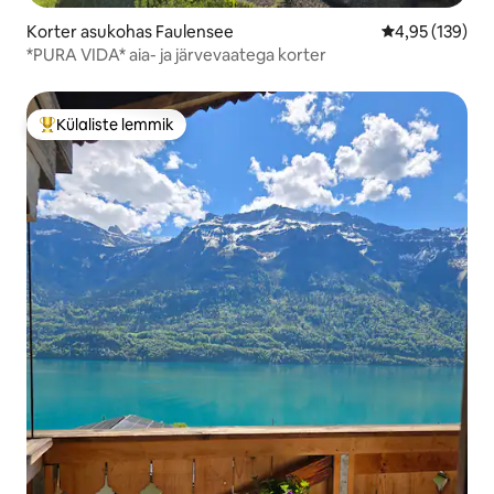
Korter asukohas Faulensee
Keskmine hinn
4,95 (139)
*PURA VIDA* aia- ja järvevaatega korter
Külaliste lemmik
Külaliste suur lemmik