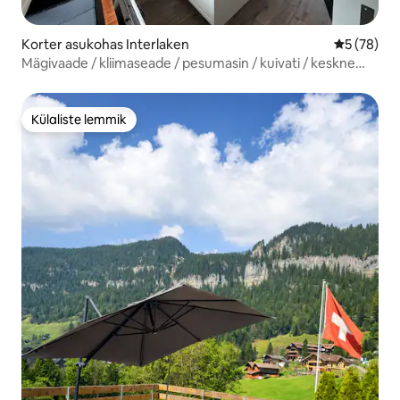
Korter asukohas Interlaken
Keskmine h
5 (78)
Mägivaade / kliimaseade / pesumasin / kuivati / keskne
asukoht / vaikne / järv
Külaliste lemmik
Külaliste lemmik