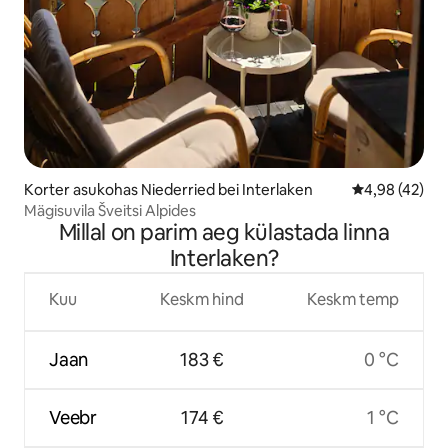
Korter asukohas Niederried bei Interlaken
Keskmine hin
4,98 (42)
Mägisuvila Šveitsi Alpides
Millal on parim aeg külastada linna
Interlaken?
Kuu
Keskm hind
Keskm temp
Jaan
183 €
0 °C
Veebr
174 €
1 °C