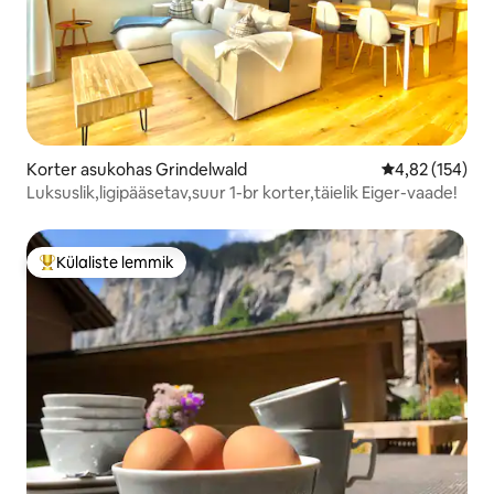
Korter asukohas Grindelwald
Keskmine hinn
4,82 (154)
Luksuslik,ligipääsetav,suur 1-br korter,täielik Eiger-vaade!
Külaliste lemmik
Külaliste suur lemmik