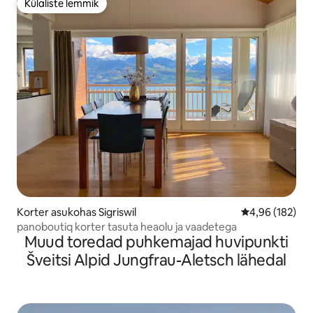
Külaliste lemmik
Külaliste lemmik
Korter asukohas Sigriswil
Keskmine hinn
4,96 (182)
panoboutiq korter tasuta heaolu ja vaadetega
Muud toredad puhkemajad huvipunkti
Šveitsi Alpid Jungfrau-Aletsch lähedal