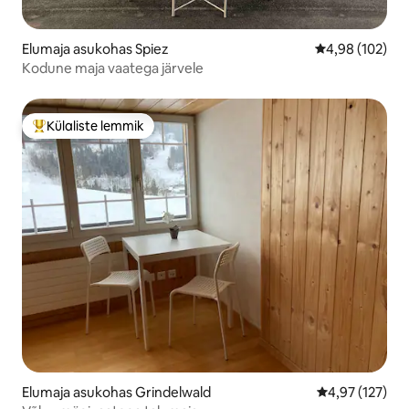
Elumaja asukohas Spiez
Keskmine hinn
4,98 (102)
Kodune maja vaatega järvele
Külaliste lemmik
Külaliste suur lemmik
Elumaja asukohas Grindelwald
Keskmine hinn
4,97 (127)