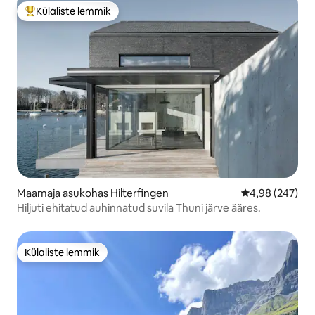
Külaliste lemmik
Külaliste suur lemmik
Maamaja asukohas Hilterfingen
Keskmine hinna
4,98 (247)
Hiljuti ehitatud auhinnatud suvila Thuni järve ääres.
Külaliste lemmik
Külaliste lemmik