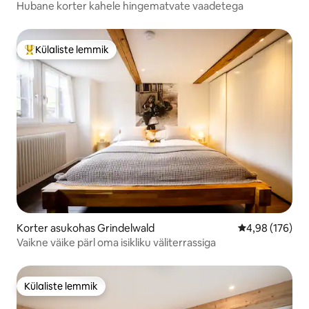
Hubane korter kahele hingematvate vaadetega
Külaliste lemmik
Külaliste suur lemmik
Korter asukohas Grindelwald
Keskmine hinn
4,98 (176)
Vaikne väike pärl oma isikliku väliterrassiga
Külaliste lemmik
Külaliste lemmik