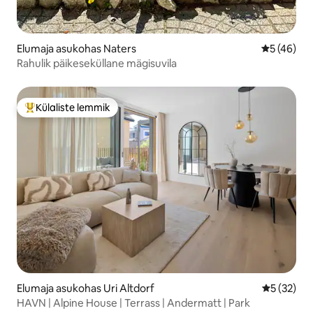
Elumaja asukohas Naters
Keskmine 
5 (46)
Rahulik päikeseküllane mägisuvila
Külaliste lemmik
Külaliste suur lemmik
Elumaja asukohas Uri Altdorf
Keskmine 
5 (32)
HAVN | Alpine House | Terrass | Andermatt | Park