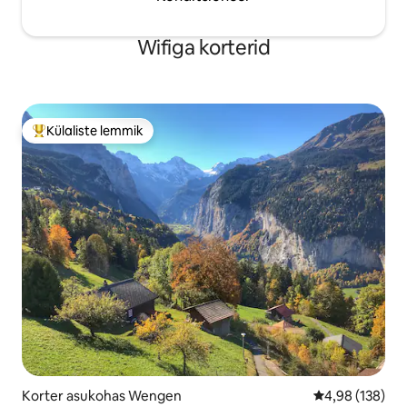
Wifiga korterid
Külaliste lemmik
Külaliste suur lemmik
Korter asukohas Wengen
Keskmine hinn
4,98 (138)