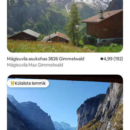
Mägisuvila asukohas 3826 Gimmelwald
Keskmine hinna
4,99 (192)
Mägisuvila Max Gimmelwald
Külaliste lemmik
Külaliste suur lemmik