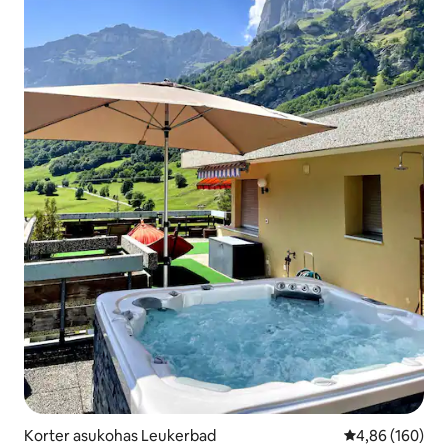
Korter asukohas Leukerbad
Keskmine hinna
4,86 (160)