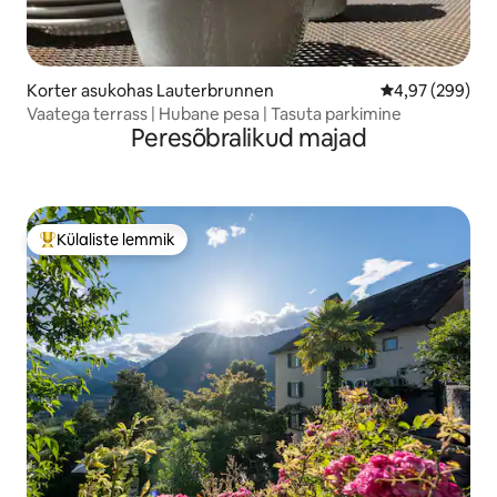
Korter asukohas Lauterbrunnen
Keskmine hinna
4,97 (299)
Vaatega terrass | Hubane pesa | Tasuta parkimine
Peresõbralikud majad
Külaliste lemmik
Külaliste suur lemmik