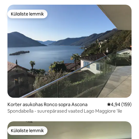
PS5
Külaliste lemmik
Külaliste lemmik
Korter asukohas Ronco sopra Ascona
Keskmine hinn
4,94 (159)
Spondabella - suurepärased vaated Lago Maggiore 'ile
Külaliste lemmik
Külaliste lemmik