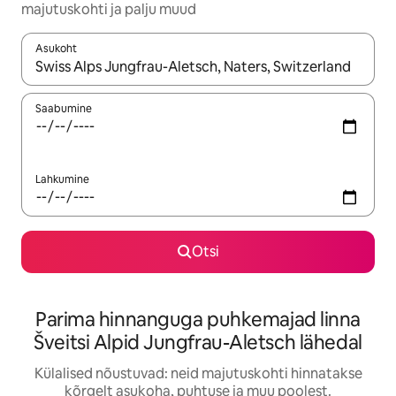
majutuskohti ja palju muud
Asukoht
Kui tulemused on kuvatud, liigu ekraanil nooleklahvidega või 
Saabumine
Lahkumine
Otsi
Parima hinnanguga puhkemajad linna
Šveitsi Alpid Jungfrau-Aletsch lähedal
Külalised nõustuvad: neid majutuskohti hinnatakse
kõrgelt asukoha, puhtuse ja muu poolest.