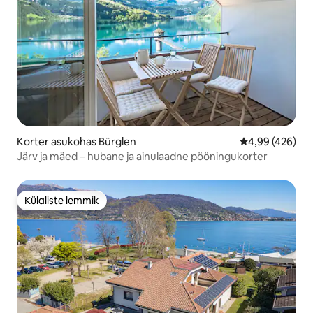
Korter asukohas Bürglen
Keskmine hinna
4,99 (426)
Järv ja mäed – hubane ja ainulaadne pööningukorter
Külaliste lemmik
Külaliste lemmik