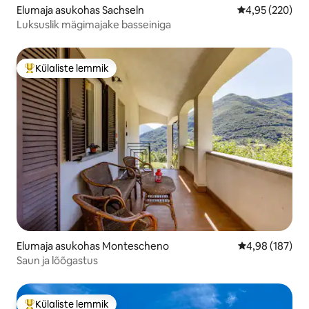
Elumaja asukohas Sachseln
Keskmine hinna
4,95 (220)
Luksuslik mägimajake basseiniga
Külaliste lemmik
Külaliste suur lemmik
Elumaja asukohas Montescheno
Keskmine hinn
4,98 (187)
Saun ja lõõgastus
Külaliste lemmik