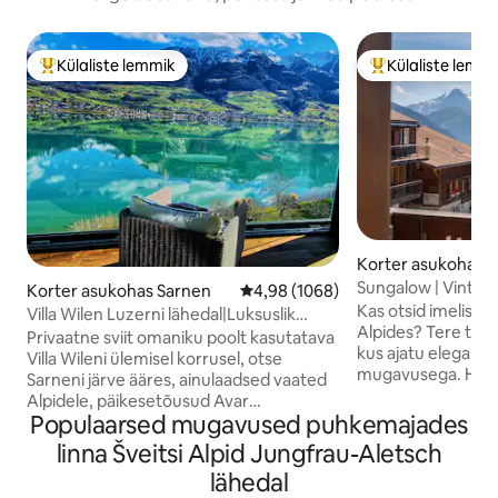
Külaliste lemmik
Külaliste lemm
Külaliste suur lemmik
Külaliste suur le
Korter asukohas 
g
Sungalow | Vintag
Korter asukohas Sarnen
Keskmine hinnang 4,98/5, 1068 h
4,98 (1068)
Panoraamvaatega 
Kas otsid imelist p
Villa Wilen Luzerni lähedal|Luksuslik
Alpides? Tere tu
puhkus järve kaldal
Privaatne sviit omaniku poolt kasutatava
kus ajatu elegant
Villa Wileni ülemisel korrusel, otse
mugavusega. Hiljuti renoveeritud 2024.
Sarneni järve ääres, ainulaadsed vaated
aastal, naudi täiel
Alpidele, päikesetõusud Avar
gurmeekööki, stiil
Populaarsed mugavused puhkemajades
magamistuba kodukinoga,
kust avaneb vaade 
panoraamvaatega salong, suur köök ja
linna Šveitsi Alpid Jungfrau-Aletsch
järvele, Mönchi j
vannituba (kõik privaatsed alad). 3–5
lähedal
Asub 10 meetri ka
külalise jaoks on üks korrus allpool eraldi