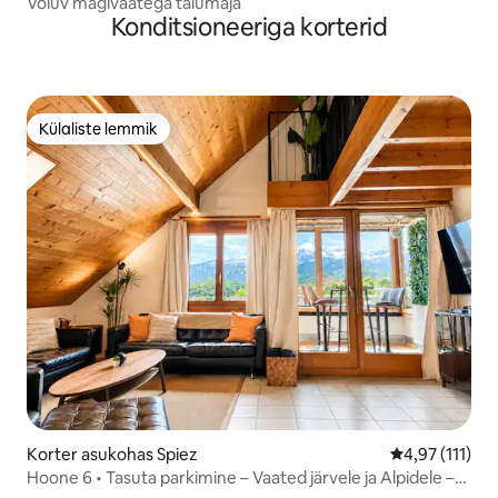
Võluv mägivaatega talumaja
Konditsioneeriga korterid
Külaliste lemmik
Külaliste lemmik
Korter asukohas Spiez
Keskmine hinn
4,97 (111)
Hoone 6 • Tasuta parkimine – Vaated järvele ja Alpidele –