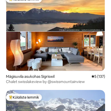
Külaliste suur lemmik
Mägisuvila asukohas Sigriswil
Keskmine h
5 (137)
Chalet swisslakeview by @swissmountainview
Külaliste lemmik
Külaliste suur lemmik