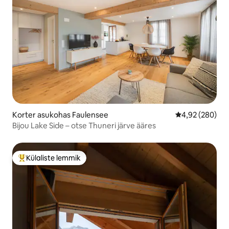
Korter asukohas Faulensee
Keskmine hinna
4,92 (280)
Bijou Lake Side – otse Thuneri järve ääres
Külaliste lemmik
Külaliste suur lemmik