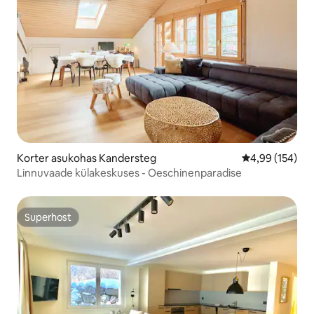
Korter asukohas Kandersteg
Keskmine hinna
4,99 (154)
Linnuvaade külakeskuses - Oeschinenparadise
Superhost
Superhost