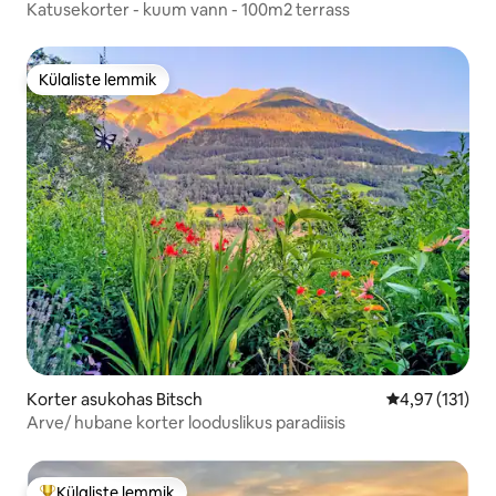
Katusekorter - kuum vann - 100m2 terrass
Külaliste lemmik
Külaliste lemmik
Korter asukohas Bitsch
Keskmine hinn
4,97 (131)
Arve/ hubane korter looduslikus paradiisis
Külaliste lemmik