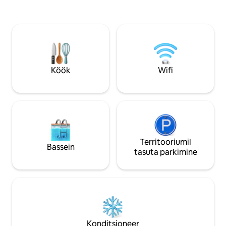
Interlakeni ja Bea
magamistuba koos vannitoaga (liftiga
Peresõbralik, välja
juurdepääs – ühiskasutatav ala).
matkarajad ja jagat
Juurdepääs järvele ja aiale, SUP-lauad,
Tasuta privaatne 
tasuta parkimine ja WiFi. Lapsed on
nutiteler ja wifi.
teretulnud, ainult väikesed koerad.
Šveitsi populaarseim Airbnb. Enamik
vaatamisväärsusi on ühe tunni kaugusel.
Köök
Wifi
Territooriumil
Bassein
tasuta parkimine
Konditsioneer