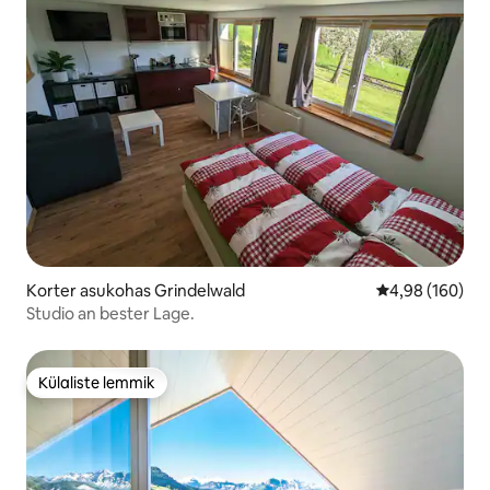
Korter asukohas Grindelwald
Keskmine hinna
4,98 (160)
Studio an bester Lage.
Külaliste lemmik
Külaliste lemmik