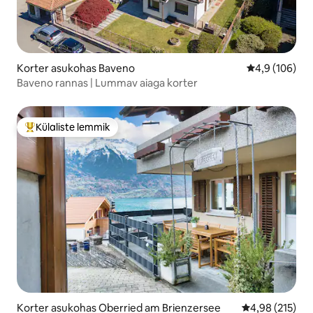
Korter asukohas Baveno
Keskmine hin
4,9 (106)
Baveno rannas | Lummav aiaga korter
Külaliste lemmik
Külaliste suur lemmik
Korter asukohas Oberried am Brienzersee
Keskmine hinn
4,98 (215)