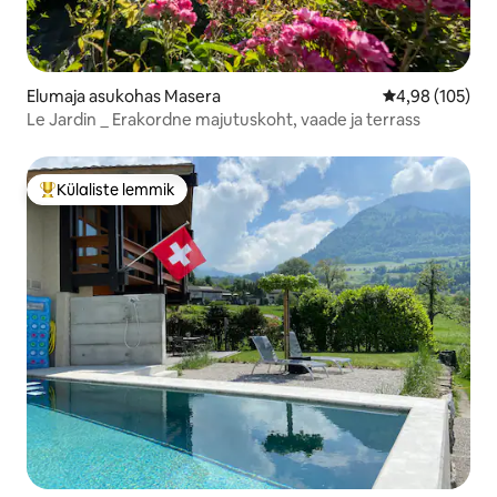
Elumaja asukohas Masera
Keskmine hinn
4,98 (105)
Le Jardin _ Erakordne majutuskoht, vaade ja terrass
Külaliste lemmik
Külaliste suur lemmik