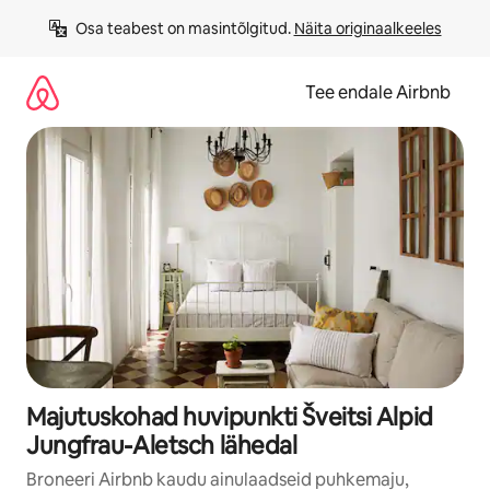
Liigu
Osa teabest on masintõlgitud. 
Näita originaalkeeles
sisu
juurde
Tee endale Airbnb
Majutuskohad huvipunkti Šveitsi Alpid
Jungfrau-Aletsch lähedal
Broneeri Airbnb kaudu ainulaadseid puhkemaju,