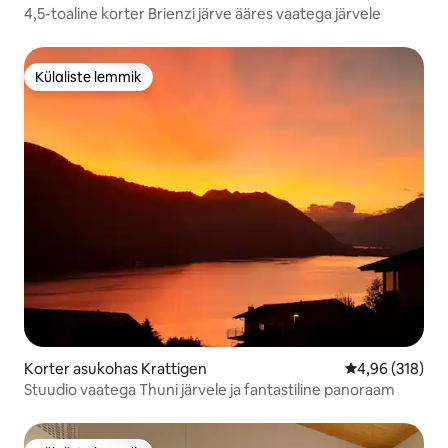
4,5-toaline korter Brienzi järve ääres vaatega järvele
Külaliste lemmik
Külaliste lemmik
Korter asukohas Krattigen
Keskmine hinn
4,96 (318)
Stuudio vaatega Thuni järvele ja fantastiline panoraam