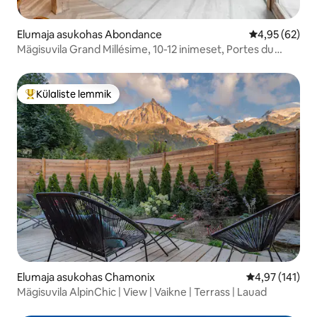
Elumaja asukohas Abondance
Keskmine hinn
4,95 (62)
Mägisuvila Grand Millésime, 10-12 inimeset, Portes du
soleil
Külaliste lemmik
Külaliste suur lemmik
Elumaja asukohas Chamonix
Keskmine hinn
4,97 (141)
Mägisuvila AlpinChic | View | Vaikne | Terrass | Lauad