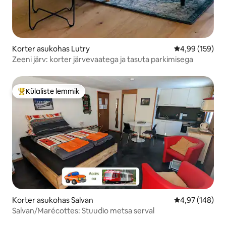
Korter asukohas Lutry
Keskmine hinna
4,99 (159)
Zeeni järv: korter järvevaatega ja tasuta parkimisega
Külaliste lemmik
Külaliste suur lemmik
Korter asukohas Salvan
Keskmine hinna
4,97 (148)
Salvan/Marécottes: Stuudio metsa serval