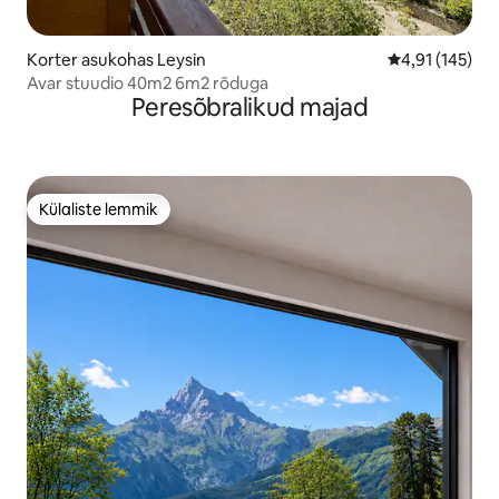
Korter asukohas Leysin
Keskmine hinn
4,91 (145)
Avar stuudio 40m2 6m2 rõduga
Peresõbralikud majad
Külaliste lemmik
Külaliste lemmik