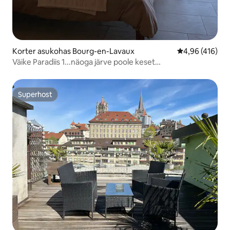
Korter asukohas Bourg-en-Lavaux
Keskmine hinn
4,96 (416)
Väike Paradiis 1...näoga järve poole keset
viinamarjaistandusi.
Superhost
Superhost