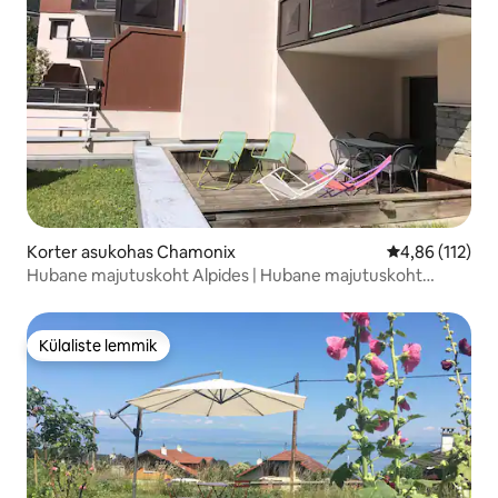
Korter asukohas Chamonix
Keskmine hinn
4,86 (112)
Hubane majutuskoht Alpides | Hubane majutuskoht
keskel
Külaliste lemmik
Külaliste lemmik