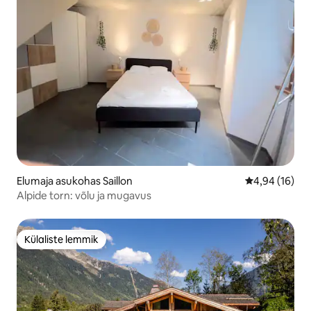
Elumaja asukohas Saillon
Keskmine hin
4,94 (16)
Alpide torn: võlu ja mugavus
Külaliste lemmik
Külaliste lemmik