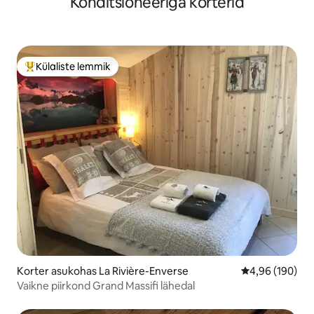
Konditsioneeriga korterid
Külaliste lemmik
Külaliste suur lemmik
Korter asukohas La Rivière-Enverse
Keskmine hinna
4,96 (190)
Vaikne piirkond Grand Massifi lähedal