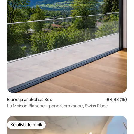
Elumaja asukohas Bex
Keskmine hin
4,93 (15)
La Maison Blanche – panoraamvaade, Swiss Place
Külaliste lemmik
Külaliste lemmik