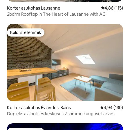
Korter asukohas Lausanne
Keskmine hinn
4,86 (115)
2bdrm Rooftop in The Heart of Lausanne with AC
Külaliste lemmik
Külaliste lemmik
Korter asukohas Évian-les-Bains
Keskmine hinn
4,94 (130)
Dupleks ajaloolises keskuses 2 sammu kaugusel järvest