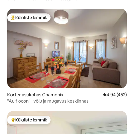
Külaliste lemmik
Külaliste suur lemmik
Korter asukohas Chamonix
Keskmine hinna
4,94 (452)
"Au flocon" : võlu ja mugavus kesklinnas
Külaliste lemmik
Külaliste suur lemmik