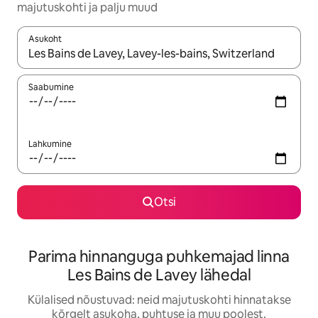
majutuskohti ja palju muud
Asukoht
Kui tulemused on kuvatud, liigu ekraanil nooleklahvidega või 
Saabumine
Lahkumine
Otsi
Parima hinnanguga puhkemajad linna
Les Bains de Lavey lähedal
Külalised nõustuvad: neid majutuskohti hinnatakse
kõrgelt asukoha, puhtuse ja muu poolest.