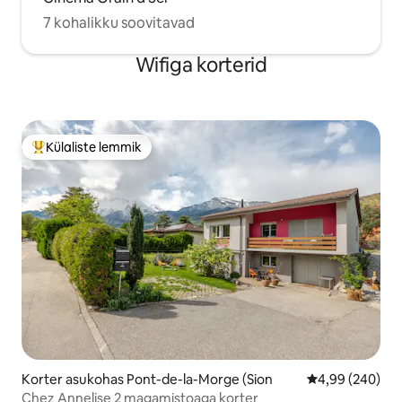
7 kohalikku soovitavad
Wifiga korterid
Külaliste lemmik
Külaliste suur lemmik
Korter asukohas Pont-de-la-Morge (Sion
Keskmine hinna
4,99 (240)
Chez Annelise 2 magamistoaga korter