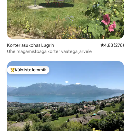
Korter asukohas Lugrin
Keskmine hinna
4,83 (276)
Ühe magamistoaga korter vaatega järvele
Külaliste lemmik
Külaliste suur lemmik