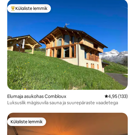
Külaliste lemmik
Külaliste suur lemmik
Elumaja asukohas Combloux
Keskmine hinn
4,95 (133)
Luksuslik mägisuvila sauna ja suurepäraste vaadetega
Külaliste lemmik
Külaliste lemmik