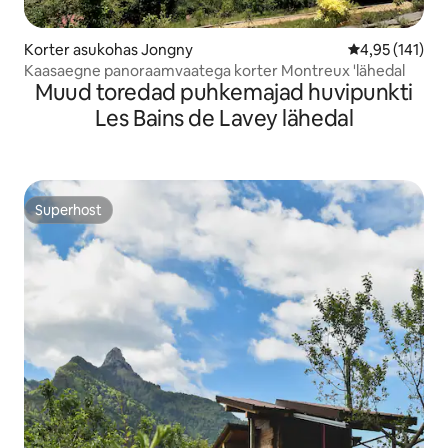
Korter asukohas Jongny
Keskmine hinn
4,95 (141)
Kaasaegne panoraamvaatega korter Montreux 'lähedal
Muud toredad puhkemajad huvipunkti
Les Bains de Lavey lähedal
Superhost
Superhost