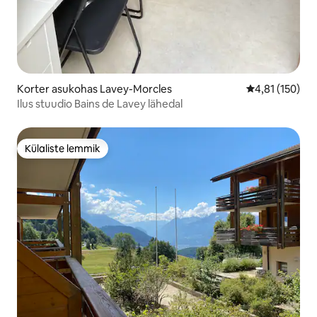
Korter asukohas Lavey-Morcles
Keskmine hinn
4,81 (150)
Ilus stuudio Bains de Lavey lähedal
Külaliste lemmik
Külaliste lemmik