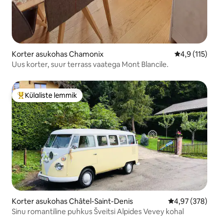
Korter asukohas Chamonix
Keskmine hin
4,9 (115)
Uus korter, suur terrass vaatega Mont Blancile.
Külaliste lemmik
Külaliste suur lemmik
Korter asukohas Châtel-Saint-Denis
Keskmine hinna
4,97 (378)
Sinu romantiline puhkus Šveitsi Alpides Vevey kohal