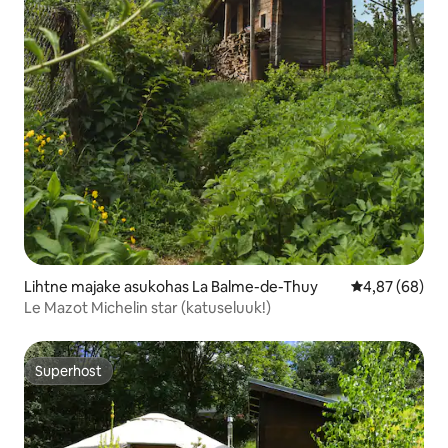
Lihtne majake asukohas La Balme-de-Thuy
Keskmine hinn
4,87 (68)
Le Mazot Michelin star (katuseluuk!)
Superhost
Superhost