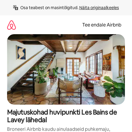
Liigu
Osa teabest on masintõlgitud. 
Näita originaalkeeles
sisu
juurde
Tee endale Airbnb
Majutuskohad huvipunkti Les Bains de
Lavey lähedal
Broneeri Airbnb kaudu ainulaadseid puhkemaju,