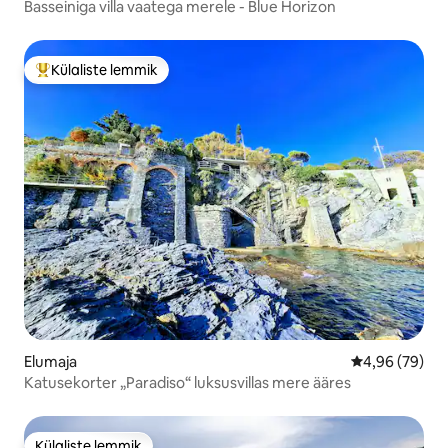
Basseiniga villa vaatega merele - Blue Horizon
Külaliste lemmik
Külaliste suur lemmik
Elumaja
Keskmine hinn
4,96 (79)
Katusekorter „Paradiso“ luksusvillas mere ääres
Külaliste lemmik