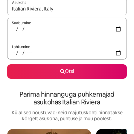
Asukoht
Kui tulemused on kuvatud, liigu ekraanil nooleklahvidega või 
Saabumine
Lahkumine
Otsi
Parima hinnanguga puhkemajad
asukohas Italian Riviera
Külalised nõustuvad: neid majutuskohti hinnatakse
kõrgelt asukoha, puhtuse ja muu poolest.