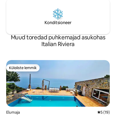
Konditsioneer
Muud toredad puhkemajad asukohas
Italian Riviera
Külaliste lemmik
Külaliste lemmik
Elumaja
Keskmine 
5 (19)