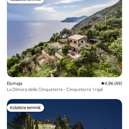
Külaliste lemmik
Elumaja
Keskmine hinn
4,96 (49)
La Dimora delle Cinqueterre - Cinqueterre 'i rajal
Külaliste lemmik
Külaliste lemmik