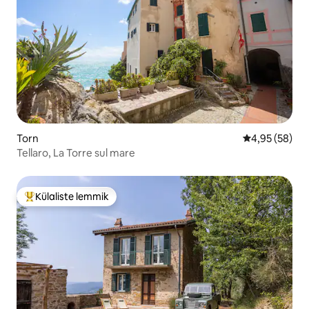
Torn
Keskmine hinn
4,95 (58)
Tellaro, La Torre sul mare
Külaliste lemmik
Külaliste suur lemmik