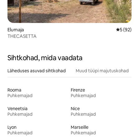
Elumaja
Keskmine h
5 (92)
THECASETTA
Sihtkohad, mida vaadata
Läheduses asuvad sihtkohad
Muud tüüpi majutuskohad
Rooma
Firenze
Puhkemajad
Puhkemajad
Veneetsia
Nice
Puhkemajad
Puhkemajad
Lyon
Marseille
Puhkemajad
Puhkemajad