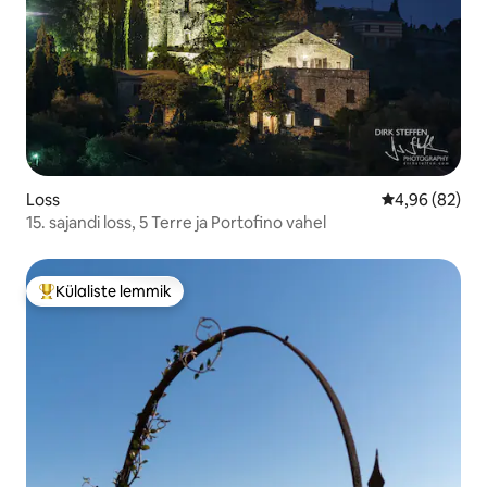
Loss
Keskmine hinn
4,96 (82)
15. sajandi loss, 5 Terre ja Portofino vahel
Külaliste lemmik
Külaliste suur lemmik