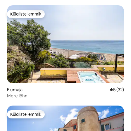
Külaliste lemmik
Külaliste lemmik
Elumaja
Keskmine 
5 (32)
Mere lõhn
Külaliste lemmik
Külaliste lemmik