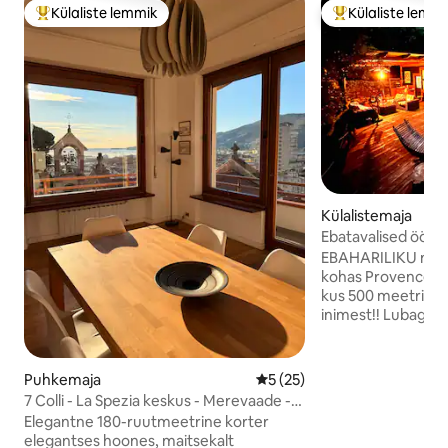
Külaliste lemmik
Külaliste lemm
Külaliste suur lemmik
Külaliste suur le
Külalistemaja
Ebatavalised ööd 
Jaccuzziga
EBAHARILIKU nr 1!! 
kohas Provence-Cô
kus 500 meetri raa
inimest!! Lubage e
imelisest majast, 
rippterrass, mille k
mille taustal ava
Puhkemaja
Keskmine hinnang 5/5, 25 h
5 (25)
loodusele. (Luge
7 Colli - La Spezia keskus - Merevaade -
Täielik väljalülitumine! Asub 20
5Terre
Elegantne 180-ruutmeetrine korter
kaugusel merest (
elegantses hoones, maitsekalt
kuuluvas oliivitalu