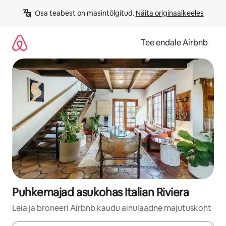
Liigu
Osa teabest on masintõlgitud. 
Näita originaalkeeles
sisu
juurde
Tee endale Airbnb
Puhkemajad asukohas Italian Riviera
Leia ja broneeri Airbnb kaudu ainulaadne majutuskoht