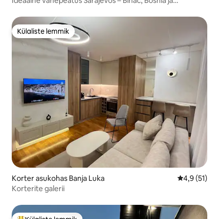
Ideaalne vahepeatus Sarajevos – Bihac, Bosnia ja
Hertsegoviina
Külaliste lemmik
Külaliste lemmik
Korter asukohas Banja Luka
Keskmine hi
4,9 (51)
Korterite galerii