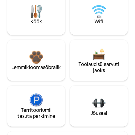
Köök
Wifi
Töölaud sülearvuti
Lemmikloomasõbralik
jaoks
Territooriumil
Jõusaal
tasuta parkimine