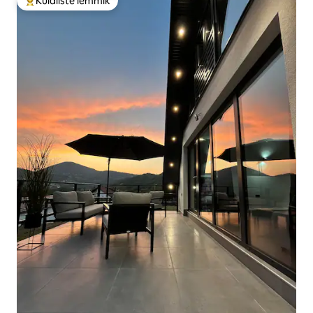
Külaliste lemmik
Külaliste suur lemmik