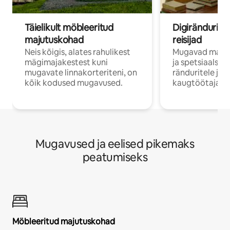
Täielikult möbleeritud
Digirändurid j
majutuskohad
reisijad
Neis kõigis, alates rahulikest
Mugavad majut
mägimajakestest kuni
ja spetsiaalse 
mugavate linnakorteriteni, on
ränduritele ja
kõik kodused mugavused.
kaugtöötajatel
Mugavused ja eelised pikemaks
peatumiseks
Möbleeritud majutuskohad