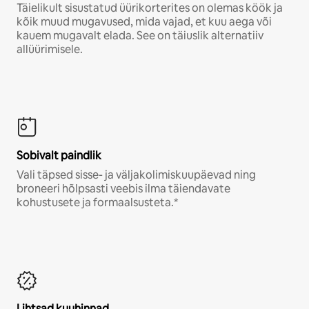
Täielikult sisustatud üürikorterites on olemas köök ja
kõik muud mugavused, mida vajad, et kuu aega või
kauem mugavalt elada. See on täiuslik alternatiiv
allüürimisele.
Sobivalt paindlik
Vali täpsed sisse- ja väljakolimiskuupäevad ning
broneeri hõlpsasti veebis ilma täiendavate
kohustusete ja formaalsusteta.*
Lihtsad kuuhinnad