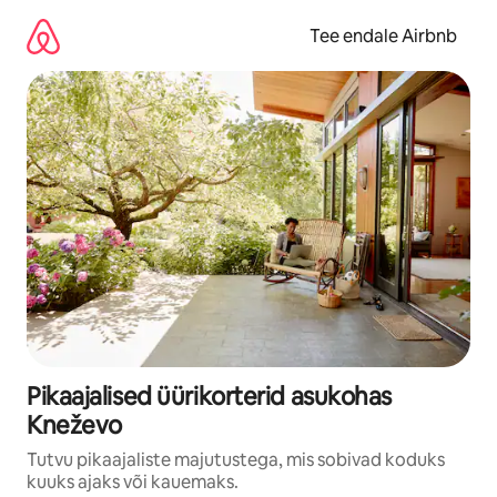
Liigu
sisu
Tee endale Airbnb
juurde
Pikaajalised üürikorterid asukohas
Kneževo
Tutvu pikaajaliste majutustega, mis sobivad koduks
kuuks ajaks või kauemaks.