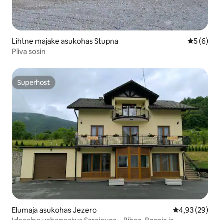
Lihtne majake asukohas Stupna
Keskmine
5 (6)
Pliva sosin
Superhost
Superhost
Elumaja asukohas Jezero
Keskmine hinn
4,93 (29)