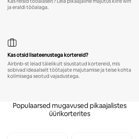
Kas reisid tööalaselt? Leia pikaajaline majutus kiire wifi
ja eraldi tööalaga.
Kas otsid lisateenustega kortereid?
Airbnb-st leiad täielikult sisustatud kortereid, mis
sobivad ideaalselt töötajate majutamise ja teise kohta
kolimisega seotud vajadustega.
Populaarsed mugavused pikaajalistes
üürikorterites