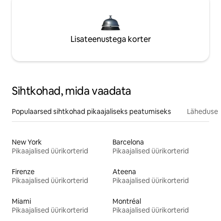
Lisateenustega korter
Sihtkohad, mida vaadata
Populaarsed sihtkohad pikaajaliseks peatumiseks
Läheduses
New York
Barcelona
Pikaajalised üürikorterid
Pikaajalised üürikorterid
Firenze
Ateena
Pikaajalised üürikorterid
Pikaajalised üürikorterid
Miami
Montréal
Pikaajalised üürikorterid
Pikaajalised üürikorterid