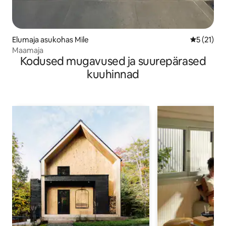
Elumaja asukohas Mile
Keskmine 
5 (21)
Maamaja
Kodused mugavused ja suurepärased
kuuhinnad