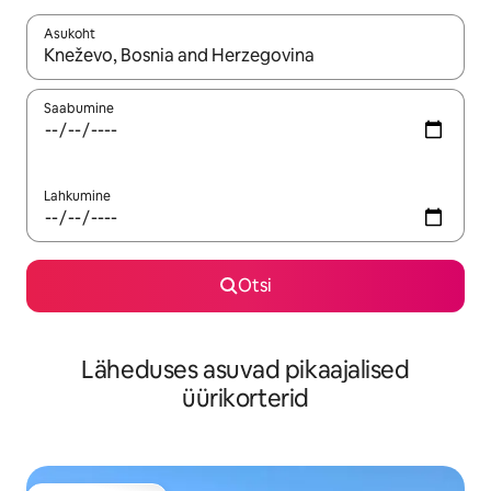
Asukoht
Kui tulemused on kuvatud, liigu ekraanil nooleklahvidega või 
Saabumine
Lahkumine
Otsi
Läheduses asuvad pikaajalised
üürikorterid