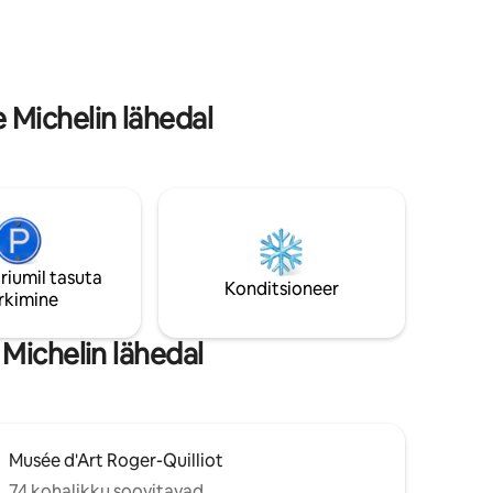
täielikku lõõgastust. Ideaalses asukohas,
 nagu
kesklinna lähedal, see intiimne kookon on
alju muid
Place de Jaude 'ist vaid 15-minutilise
jalutuskäigu kaugusel.
Michelin lähedal
riumil tasuta
Konditsioneer
rkimine
Michelin lähedal
Musée d'Art Roger-Quilliot
74 kohalikku soovitavad