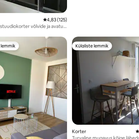
Keskmine hinnang 4,83/5, 125 hinnangut
4,83 (125)
 stuudiokorter võlvide ja avatud
e lemmik
Külaliste lemmik
e lemmik
Külaliste lemmik
Korter
K
Turvaline mugavus kõige läheda