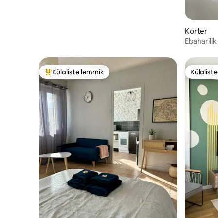
Korter
Ebaharilik
kividega
Külaliste lemmik
Külalist
Külaliste suur lemmik
Külalist