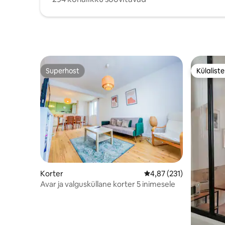
Superhost
Külalist
Superhost
Külalist
Korter
Keskmine hinnang 4,87/
4,87 (231)
Avar ja valgusküllane korter 5 inimesele