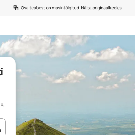
Osa teabest on masintõlgitud. 
Näita originaalkeeles
i
u,
ahvidega või puuduta või tõmba mööda ekraani.