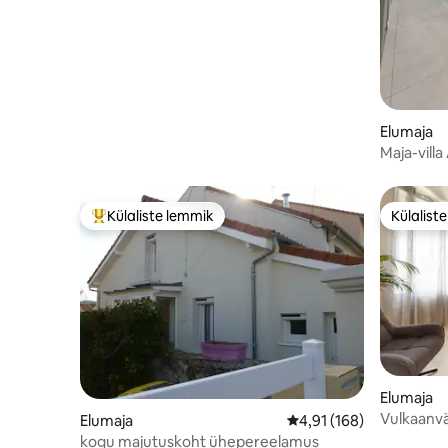
Elumaja
Külaliste lemmik
Külalist
Külaliste suur lemmik
Külalist
Elumaja
Vulkaanv
Elumaja
Keskmine hinnang 4,91/
4,91 (168)
kogu majutuskoht ühepereelamus