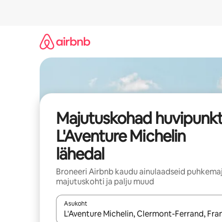
Liigu
sisu
juurde
Majutuskohad huvipunkt
L'Aventure Michelin
lähedal
Broneeri Airbnb kaudu ainulaadseid puhkemaj
majutuskohti ja palju muud
Asukoht
Kui tulemused on kuvatud, liigu ekraanil noolekl