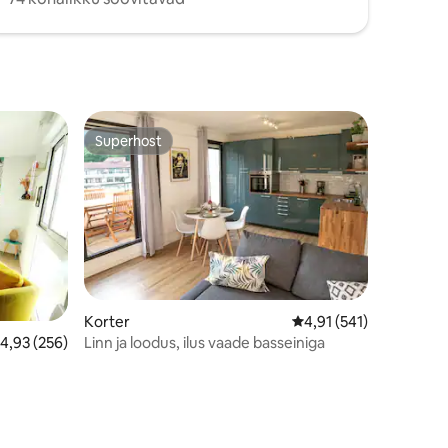
Superhost
Superhost
Korter
Keskmine hinnang 4,91
4,91 (541)
Linn ja loodus, ilus vaade basseiniga
eskmine hinnang 4,93/5, 256 hinnangut
4,93 (256)