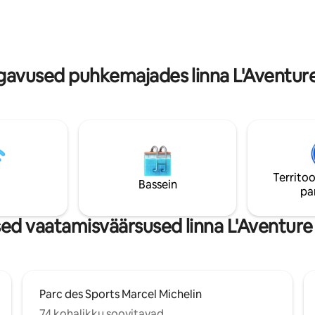
nautida, pakume lisavõimalusi,
orter on maitsekalt
hiline lahkumine , šampanja ja p
, et pakkuda sulle pärast
üllatusi.
äärsustega tutvumist või
sooja ja lõõgastavat õhkkonda.
tne parkimine
avused puhkemajades linna L'Aventure 
Territoo
Bassein
pa
d vaatamisväärsused linna L'Aventure 
Parc des Sports Marcel Michelin
74 kohalikku soovitavad