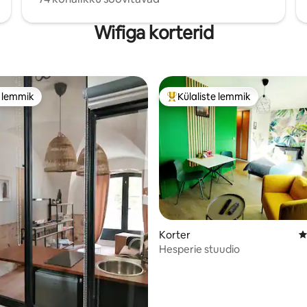
Wifiga korterid
e lemmik
Külaliste lemmik
e lemmik
Külaliste suur lemmik
Korter
K
5, 231 hinnangut
Hesperie stuudio