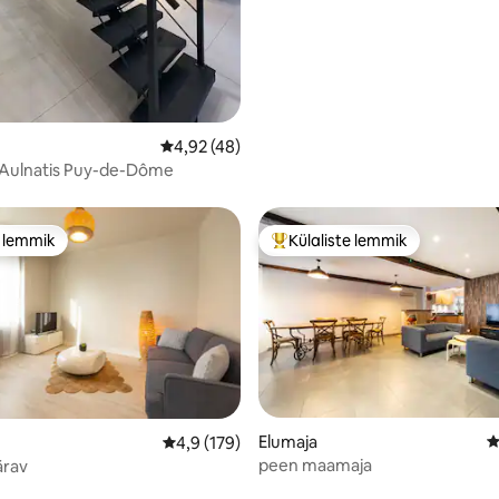
Keskmine hinnang 4,92/5, 48 hinnangut
4,92 (48)
Maja-villa Aulnatis Puy-de-Dôme
e lemmik
Külaliste lemmik
e lemmik
Külaliste suur lemmik
Elumaja
K
Keskmine hinnang 4,9/5, 179 hinnangut
4,9 (179)
peen maamaja
ärav
5, 168 hinnangut