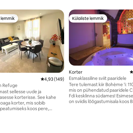
e lemmik
Külaliste lemmik
e lemmik
Külaliste lemmik
Korter
K
Esmaklassiline sviit paaridele
Keskmine hinnang 4,93/5, 149 hinnangut
4,93 (149)
Tere tulemast kiir Bohème 'i: 110
n Refuge
mis on pühendatud paaridele 
mast sellesse uude ja
Fdi kesklinna südames! Esimese
lasesse korterisse. See kahe
on sviidis lõõgastumisala koos 
aga korter, mis sobib
vulkaanivoodi, lava, täielikult varustatud
t peatumiseks koos pere,
köök ja duširuum vihmutaevaga
õi ärireisiga, pakub mugavust,
korrus, mis on pühendatud kiige
. 🛏️ 2 magamistuba
André ristist, tantrilisest diivanis
🛋️ Diivan elutoas 🍽️
5, 214 hinnangut
saaksid oma peatumist veelgi 
itud kaasaegne köök 🚿