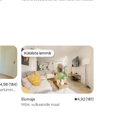
parkimine ukse ees
Külaliste lemmik
Külaliste lemmik
eskmine hinnang 4,98/5, 184 hinnangut
4,98 (184)
parkimine
Elumaja
Keskmine hinnang 4,92
4,92 (181)
Mõis: vulkaanide maal