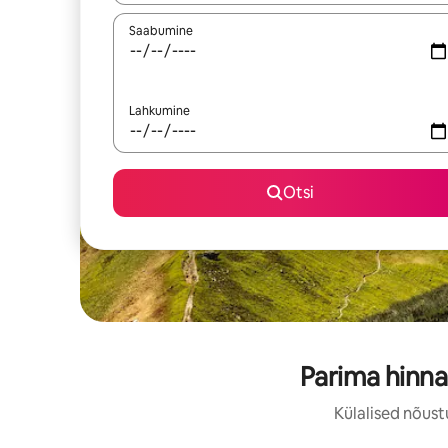
Saabumine
Lahkumine
Otsi
Parima hinna
Külalised nõust