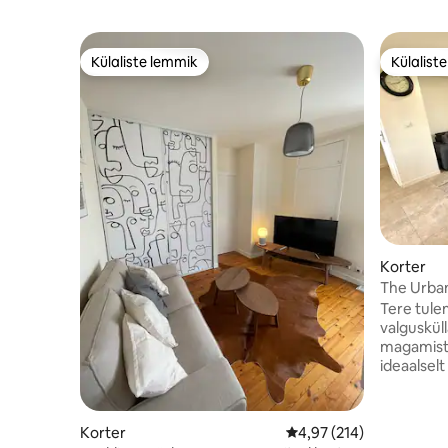
Külaliste lemmik
Külalist
Külaliste lemmik
Külalist
Korter
The Urba
Tere tule
valguskül
magamisto
ideaalsel
sõprade v
praktilisust ja stiili
kaheinimesevoodiga 
Korter
Keskmine hinnang 4,97/
4,97 (214)
Kombineer