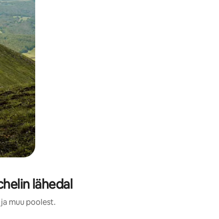
helin lähedal
 ja muu poolest.