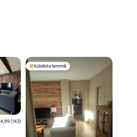
Külaliste lemmik
Külaliste suur lemmik
eskmine hinnang 4,99/5, 143 hinnangut
4,99 (143)