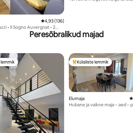
/5, 135 hinnangut
Keskmine hinnang 4,93/5, 136 hinnangut
4,93 (136)
zzi • Il Sogno Auvergnat • 2
Peresõbralikud majad
e lemmik
Külaliste lemmik
e lemmik
Külaliste suur lemmik
Elumaja
K
Hubane ja vaikne maja – aed – 
– kliimaseade
5/5, 13 hinnangut