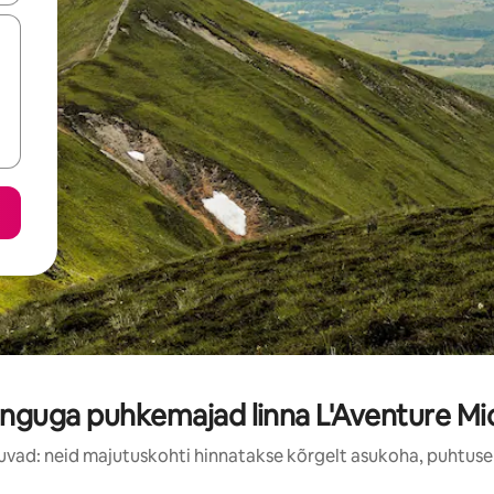
nguga puhkemajad linna L'Aventure Mic
uvad: neid majutuskohti hinnatakse kõrgelt asukoha, puhtuse