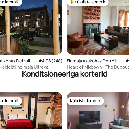
ste lemmik
Külaliste lemmik
e suur lemmik
Külaliste suur lemmik
5, 141 hinnangut
sukohas Detroit
Keskmine hinnang 4,98/5, 248 hinnangut
4,98 (248)
Elumaja asukohas Detroit
K
+eklektiline maja Ultreya
Heart of Midtown - The Dugout 
Konditsioneeriga korterid
 3bdrm
St Retreat
ste lemmik
Külaliste lemmik
e suur lemmik
Külaliste lemmik