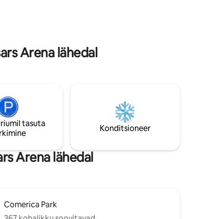
loodud vabu peatumisi silmas pidades,
kuid mahutab mugavalt ka ärireisijaid.
Just avatud 2023. aastal, kohv + kokteilid
allkorrusel! Avatud: 8.00-11.00!
ars Arena lähedal
riumil tasuta
Konditsioneer
rkimine
rs Arena lähedal
Comerica Park
367 kohalikku soovitavad