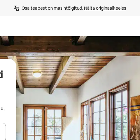
Osa teabest on masintõlgitud. 
Näita originaalkeeles
i
u,
ahvidega või puuduta või tõmba mööda ekraani.