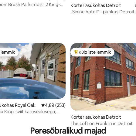
oni Brush Parki mõis | 2 King-
Korter asukohas Detroit
oodit | Parkimine
„Sinine hotell“ - puhkus Detroi
/5, 71 hinnangut
e lemmik
Külaliste lemmik
e lemmik
Külaliste suur lemmik
ukohas Royal Oak
Keskmine hinnang 4,89/5, 253 hinnangut
4,89 (253)
u King-sviit katusealusega,
5, 252 hinnangut
Korter asukohas Detroit
ux
The Loft on Franklin in Detroit
Peresõbralikud majad