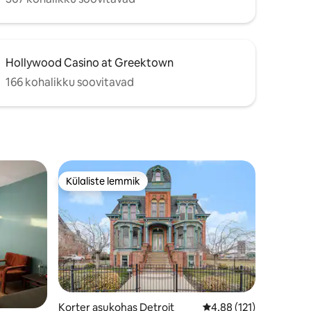
Hollywood Casino at Greektown
166 kohalikku soovitavad
Külaliste lemmik
Külaliste lemmik
Korter asukohas Detroit
Keskmine hinnang 4,88
4,88 (121)