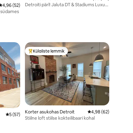
Detroiti pärl! Jaluta DT & Stadiums Luxury
Keskmine hinnang 4,96/5, 52 hinnangut
4,96 (52)
Estate 'i juurde
ti südames
Külaliste lemmik
Külaliste suur lemmik
Korter asukohas Detroit
Keskmine hinnang 4,9
4,98 (62)
Keskmine hinnang 5/5, 57 hinnangut
5 (57)
Stiilne loft stiilse kokteilibaari kohal