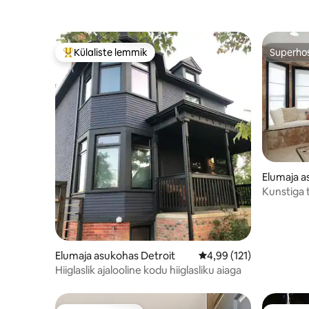
Külaliste lemmik
Superho
Külaliste suur lemmik
Superho
Elumaja a
Kunstiga 
Elumaja asukohas Detroit
Keskmine hinnang 4,99/
4,99 (121)
Hiiglaslik ajalooline kodu hiiglasliku aiaga