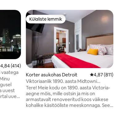
Korter a
Külaliste lemmik
Superho
Külaliste lemmik
Superho
Stiilne k
linnavaa
Koge kesk
kujundatu
ja kust av
mugavuse
koht lõõ
avastamis
Luther Ki
eskmine hinnang 4,84/5, 414 hinnangut
4,84 (414)
kaugusel
i vaatega
Korter asukohas Detroit
Keskmine hinnang 4,87
4,87 (811)
söögikohad ja k
Viktoriaanlik 1890. aasta Midtowni
kaugusel F
ugusel
majutuskoht
Tere! Meie kodu on 1890. aasta Victoria-
Vabamüürl
ja uuest
aegne mõis, mille ostsin ja mis on
kaugusel F
artal uuest
armastavalt renoveeritud koos väikese
Magic Sti
kesklinnast
kohalike käsitööliste meeskonnaga. See
ruum on 1 voodi, 1 vannituba suure osa
See on
oma algsest iseloomust! Asub kihava
usel
kesklinna südames vaid ühe kvartali
nidest,
kaugusel 20+ baarist ja restoranist, DMC,
m asukoht!
Shinola ja palju muud! Majutuskoht on