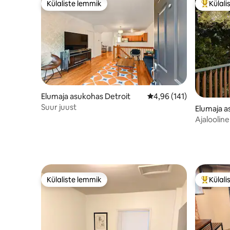
Külaliste lemmik
Külali
Külaliste lemmik
Külalist
Elumaja asukohas Detroit
Keskmine hinnang 4,96/
4,96 (141)
Suur juust
Elumaja a
Ajalooline
Corktown
Külaliste lemmik
Külali
Külaliste lemmik
Külalist