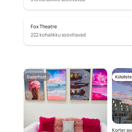
Fox Theatre
222 kohalikku soovitavad
Superhost
Külalist
Superhost
Külalist
Korter as