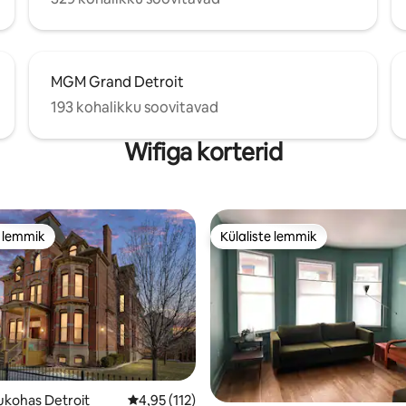
MGM Grand Detroit
193 kohalikku soovitavad
Wifiga korterid
e lemmik
Külaliste lemmik
e lemmik
Külaliste lemmik
ukohas Detroit
Keskmine hinnang 4,95/5, 112 hinnangut
4,95 (112)