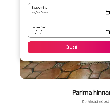
Saabumine
Lahkumine
Otsi
Parima hinna
Külalised nõust