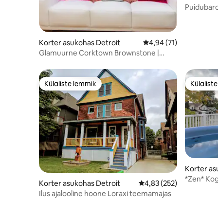
Puidubaro
suurust v
Korter asukohas Detroit
Keskmine hinnang 4,94
4,94 (71)
Glamuurne Corktown Brownstone |
Privaatne katuseterrass
Külaliste lemmik
Külalist
Külaliste lemmik
Külalist
Korter as
*Zen* Kog
Korter asukohas Detroit
Keskmine hinnang 4,83/
4,83 (252)
@MicroL
Ilus ajalooline hoone Loraxi teemamajas