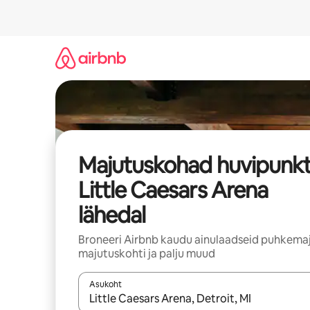
Liigu
sisu
juurde
Majutuskohad huvipunkt
Little Caesars Arena
lähedal
Broneeri Airbnb kaudu ainulaadseid puhkemaj
majutuskohti ja palju muud
Asukoht
Kui tulemused on kuvatud, liigu ekraanil noolekl