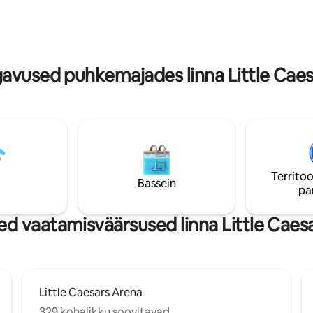
apustavast
garanteeritud Võtmed jäetakse sinu
est koos teiste
mugavuse huvides võtmekappi
ega nii meie kohal kui ka all.
anike austamine hoones on
k.
vused puhkemajades linna Little Caes
Territoo
Bassein
pa
d vaatamisväärsused linna Little Caesa
Little Caesars Arena
329 kohalikku soovitavad