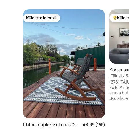
Külaliste lemmik
Külali
Külaliste lemmik
Külalist
Korter as
„Täiuslik 
südames
(378) TÄ
kõik! Airbnb lisas hiljuti selle Brush Parkis
asuva but
„Külaliste l
asukohas 
Market'i 
sest palj
restoranid
Lihtne majake asukohas Det
Keskmine hinnang 4,99/
4,99 (155)
asuvad sõ