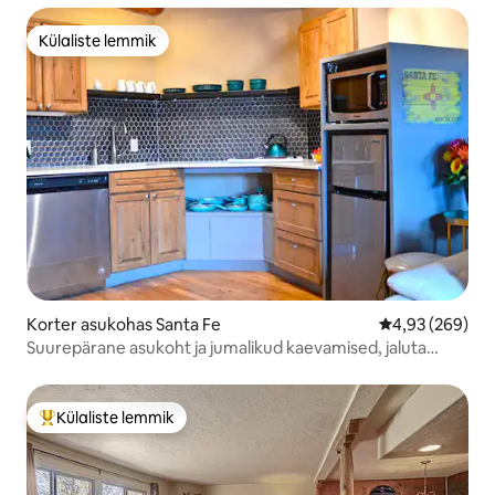
Külaliste lemmik
Külaliste lemmik
Korter asukohas Santa Fe
Keskmine hinna
4,93 (269)
Suurepärane asukoht ja jumalikud kaevamised, jaluta
kõikjal!
Külaliste lemmik
Külaliste suur lemmik