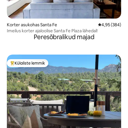
Korter asukohas Santa Fe
Keskmine hinna
4,95 (384)
Imeilus korter ajaloolise Santa Fe Plaza lähedal!
Peresõbralikud majad
Külaliste lemmik
Külaliste suur lemmik