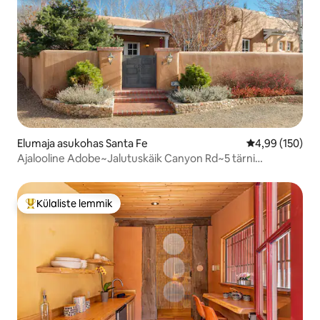
Elumaja asukohas Santa Fe
Keskmine hinna
4,99 (150)
Ajalooline Adobe~Jalutuskäik Canyon Rd~5 tärni
mugavused
Külaliste lemmik
Külaliste suur lemmik