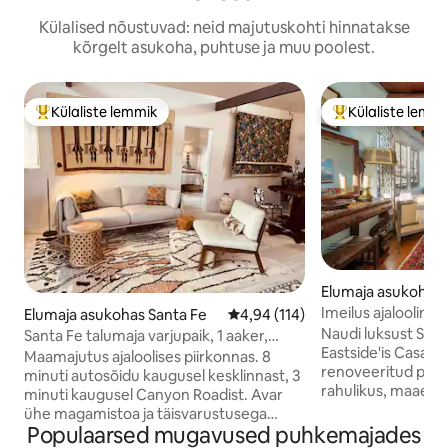
Külalised nõustuvad: neid majutuskohti hinnatakse
kõrgelt asukoha, puhtuse ja muu poolest.
Külaliste lemmik
Külaliste lemm
Külaliste suur lemmik
Külaliste suur le
Elumaja asukohas 
Imeilus ajaloolin
Elumaja asukohas Santa Fe
Keskmine hinnang 4,94/5, 114 h
4,94 (114)
lähedal
Naudi luksust Santa
Santa Fe talumaja varjupaik, 1 aaker,
Eastside'is Casa Ri
leiliruum
Maamajutus ajaloolises piirkonnas. 8
renoveeritud puebl
minuti autosõidu kaugusel kesklinnast, 3
rahulikus, maael
minuti kaugusel Canyon Roadist. Avar
Roadi restoranide,
ühe magamistoa ja täisvarustusega
lähedal. Casa Rinas on ühendatud 1930.
Populaarsed mugavused puhkemajades
vannitoaga majutuskoht, kus on ka
aastate Santa Fe v