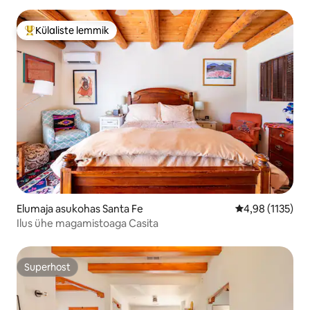
Külaliste lemmik
Külaliste suur lemmik
Elumaja asukohas Santa Fe
Keskmine hinna
4,98 (1135)
Ilus ühe magamistoaga Casita
Superhost
Superhost