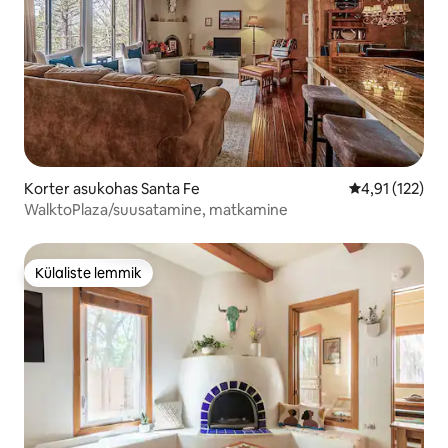
Korter asukohas Santa Fe
Keskmine hinn
4,91 (122)
WalktoPlaza/suusatamine, matkamine
Külaliste lemmik
Külaliste lemmik