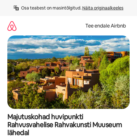
Liigu
Osa teabest on masintõlgitud. 
Näita originaalkeeles
sisu
juurde
Tee endale Airbnb
Majutuskohad huvipunkti
Rahvusvahelise Rahvakunsti Muuseum
lähedal