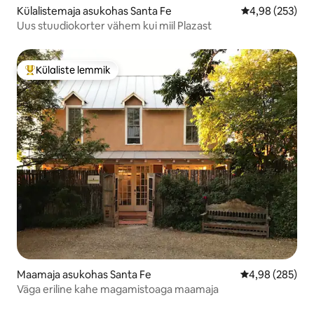
Külalistemaja asukohas Santa Fe
Keskmine hinna
4,98 (253)
Uus stuudiokorter vähem kui miil Plazast
Külaliste lemmik
Külaliste suur lemmik
Maamaja asukohas Santa Fe
Keskmine hinna
4,98 (285)
Väga eriline kahe magamistoaga maamaja