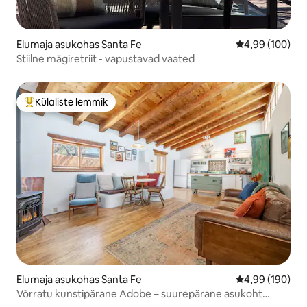
Elumaja asukohas Santa Fe
Keskmine hinna
4,99 (100)
Stiilne mägiretriit - vapustavad vaated
Külaliste lemmik
Külaliste suur lemmik
Elumaja asukohas Santa Fe
Keskmine hinna
4,99 (190)
Võrratu kunstipärane Adobe – suurepärane asukoht
jalutamiseks