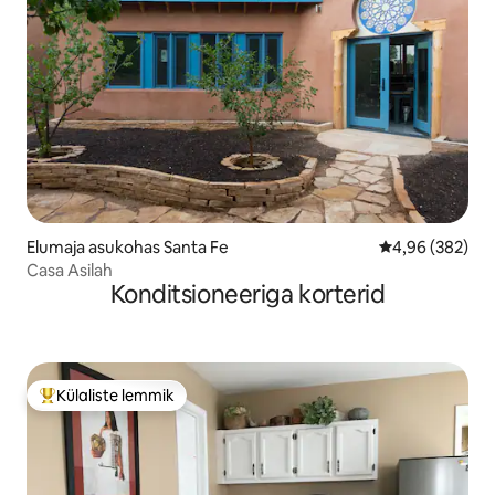
Elumaja asukohas Santa Fe
Keskmine hinna
4,96 (382)
Casa Asilah
Konditsioneeriga korterid
Külaliste lemmik
Külaliste suur lemmik