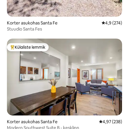
Korter asukohas Santa Fe
Keskmine hin
4,9 (274)
Stuudio Santa Fes
Külaliste lemmik
Külaliste suur lemmik
Korter asukohas Santa Fe
Keskmine hinna
4,97 (238)
Modern Southwest Suite B - kesklinn