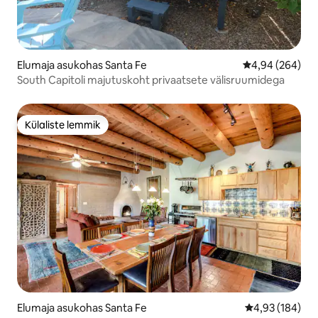
Elumaja asukohas Santa Fe
Keskmine hinna
4,94 (264)
South Capitoli majutuskoht privaatsete välisruumidega
Külaliste lemmik
Külaliste lemmik
Elumaja asukohas Santa Fe
Keskmine hinn
4,93 (184)