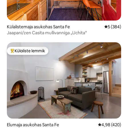
Külalistemaja asukohas Santa Fe
Keskmine hi
5 (384)
Jaapani/zen Casita mullivanniga „Uchita“
Külaliste lemmik
Külaliste suur lemmik
Elumaja asukohas Santa Fe
Keskmine hinna
4,98 (420)