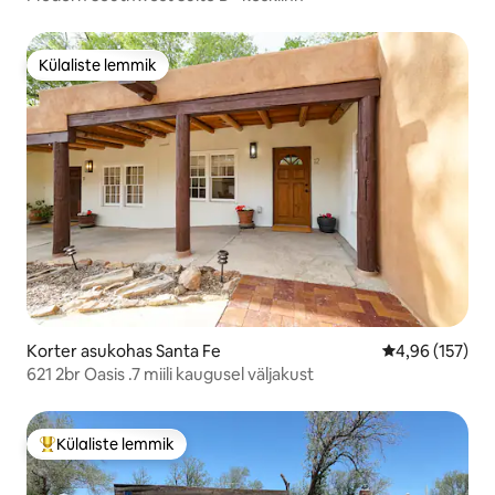
Külaliste lemmik
Külaliste lemmik
Korter asukohas Santa Fe
Keskmine hinn
4,96 (157)
621 2br Oasis .7 miili kaugusel väljakust
Külaliste lemmik
Külaliste suur lemmik