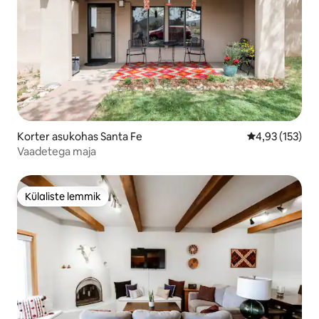
Korter asukohas Santa Fe
Keskmine hinn
4,93 (153)
Vaadetega maja
Külaliste lemmik
Külaliste lemmik