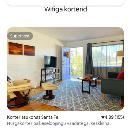
Wifiga korterid
Superhost
Superhost
Korter asukohas Santa Fe
Keskmine hinn
4,89 (155)
Nurgakorter päikeseloojangu vaadetega, kesklinna
lähedal