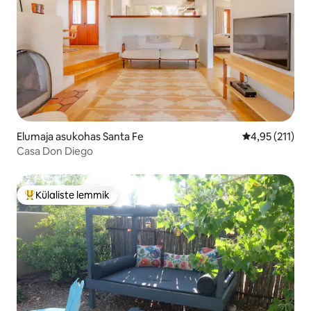
Elumaja asukohas Santa Fe
Keskmine hinn
4,95 (211)
Casa Don Diego
Külaliste lemmik
Külaliste suur lemmik