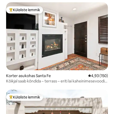
Külaliste lemmik
Külaliste suur lemmik
Korter asukohas Santa Fe
Keskmine hinn
4,93 (150)
Kõikjal saab kõndida – terrass – eriti lai kaheinimesevoodi –
konditsioneer
Külaliste lemmik
Külaliste suur lemmik