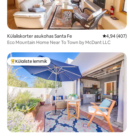
Külaliskorter asukohas Santa Fe
Keskmine hinna
4,94 (407)
Eco Mountain Home Near To Town by McDant LLC
Külaliste lemmik
Külaliste suur lemmik