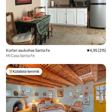
Korter asukohas Santa Fe
Keskmine hinn
4,95 (215)
Mi Casa Santa Fe
Külaliste lemmik
Külaliste suur lemmik