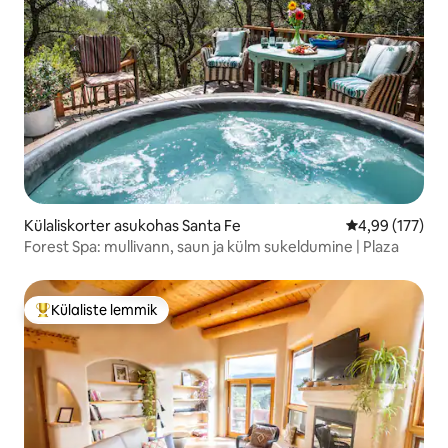
Külaliskorter asukohas Santa Fe
Keskmine hinn
4,99 (177)
Forest Spa: mullivann, saun ja külm sukeldumine | Plaza
Külaliste lemmik
Külaliste suur lemmik