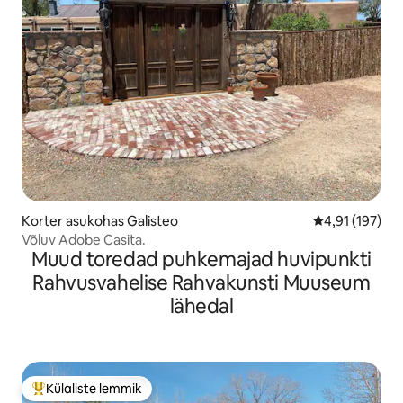
Korter asukohas Galisteo
Keskmine hinn
4,91 (197)
Võluv Adobe Casita.
Muud toredad puhkemajad huvipunkti
Rahvusvahelise Rahvakunsti Muuseum
lähedal
Külaliste lemmik
Külaliste suur lemmik