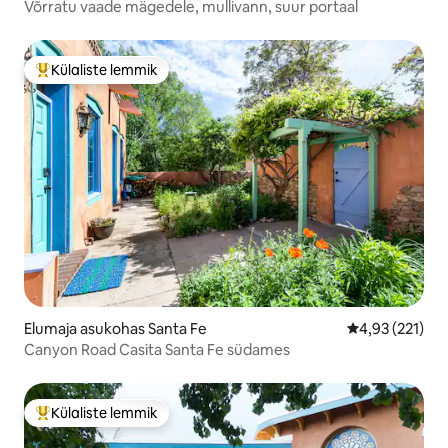
Võrratu vaade mägedele, mullivann, suur portaal
Külaliste lemmik
Külaliste suur lemmik
Elumaja asukohas Santa Fe
Keskmine hinn
4,93 (221)
Canyon Road Casita Santa Fe südames
Külaliste lemmik
Külaliste suur lemmik