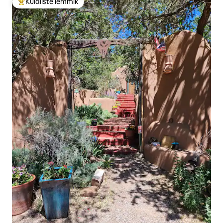
Külaliste lemmik
Külaliste suur lemmik