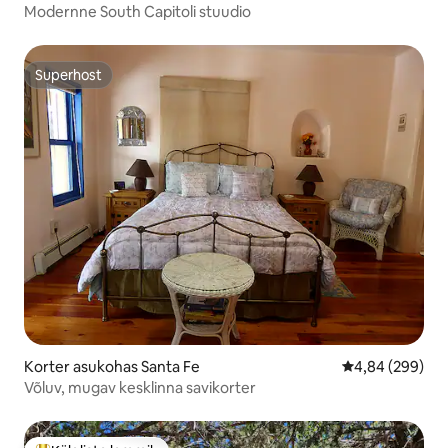
Modernne South Capitoli stuudio
Superhost
Superhost
Korter asukohas Santa Fe
Keskmine hinna
4,84 (299)
Võluv, mugav kesklinna savikorter