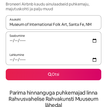
Broneeri Airbnb kaudu ainulaadseid puhkemaju,
majutuskohti ja palju muud
Asukoht
Kui tulemused on kuvatud, liigu ekraanil nooleklahvidega või 
Saabumine
Lahkumine
Otsi
Parima hinnanguga puhkemajad linna
Rahvusvahelise Rahvakunsti Muuseum
lähedal