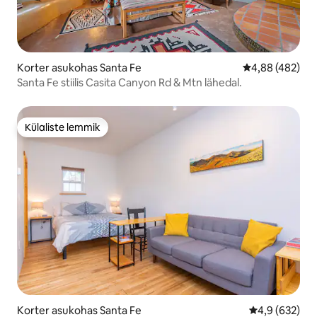
Korter asukohas Santa Fe
Keskmine hinna
4,88 (482)
Santa Fe stiilis Casita Canyon Rd & Mtn lähedal.
Külaliste lemmik
Külaliste lemmik
Korter asukohas Santa Fe
Keskmine hinn
4,9 (632)