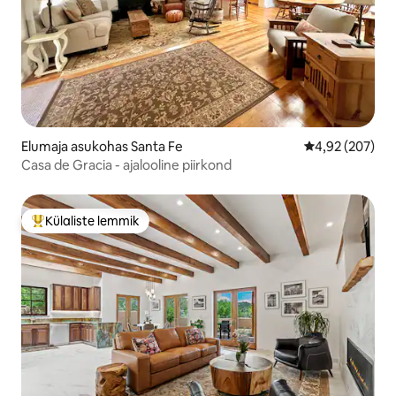
Elumaja asukohas Santa Fe
Keskmine hinna
4,92 (207)
Casa de Gracia - ajalooline piirkond
Külaliste lemmik
Külaliste suur lemmik