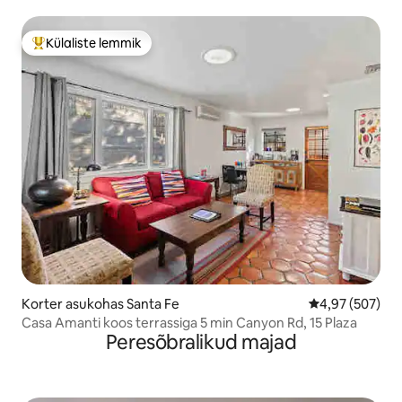
Külaliste lemmik
Külaliste suur lemmik
Korter asukohas Santa Fe
Keskmine hinna
4,97 (507)
Casa Amanti koos terrassiga 5 min Canyon Rd, 15 Plaza
Peresõbralikud majad