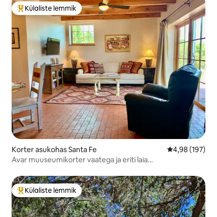
Külaliste lemmik
Külaliste suur lemmik
Korter asukohas Santa Fe
Keskmine hinn
4,98 (197)
Avar muuseumikorter vaatega ja eriti laia
kaheinimesevoodiga
Külaliste lemmik
Külaliste suur lemmik