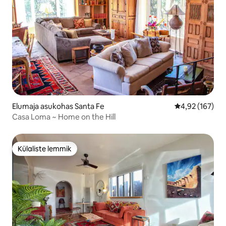
Elumaja asukohas Santa Fe
Keskmine hinn
4,92 (167)
Casa Loma ~ Home on the Hill
Külaliste lemmik
Külaliste lemmik