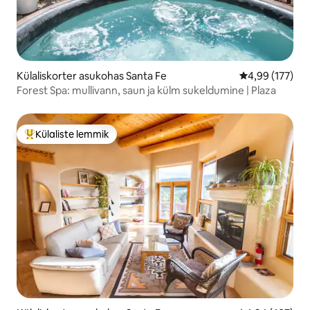
Külaliskorter asukohas Santa Fe
Keskmine hinn
4,99 (177)
Forest Spa: mullivann, saun ja külm sukeldumine | Plaza
Külaliste lemmik
Külaliste suur lemmik