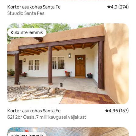
Korter asukohas Santa Fe
Keskmine hin
4,9 (274)
Stuudio Santa Fes
Külaliste lemmik
Külaliste lemmik
Korter asukohas Santa Fe
Keskmine hinn
4,96 (157)
621 2br Oasis .7 miili kaugusel väljakust