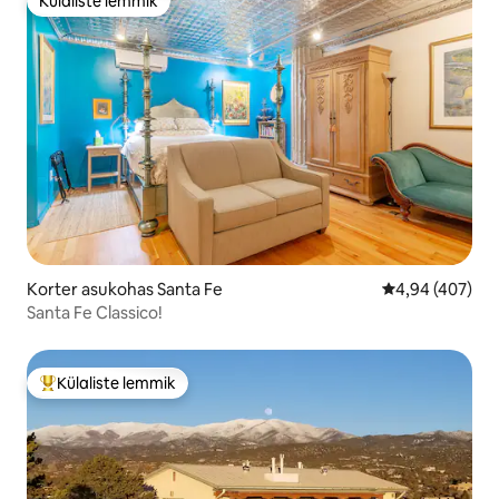
Külaliste lemmik
Külaliste lemmik
Korter asukohas Santa Fe
Keskmine hinna
4,94 (407)
Santa Fe Classico!
Külaliste lemmik
Külaliste suur lemmik