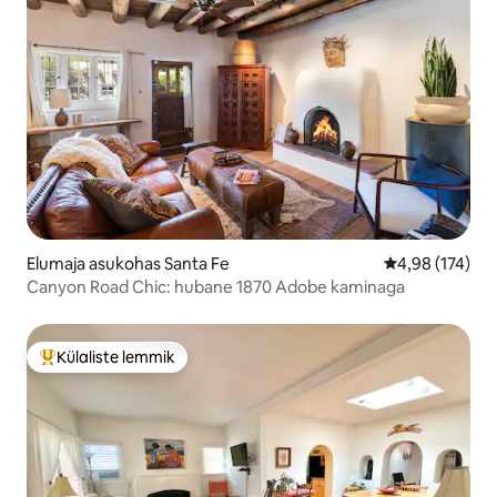
Elumaja asukohas Santa Fe
Keskmine hinn
4,98 (174)
Canyon Road Chic: hubane 1870 Adobe kaminaga
Külaliste lemmik
Külaliste suur lemmik