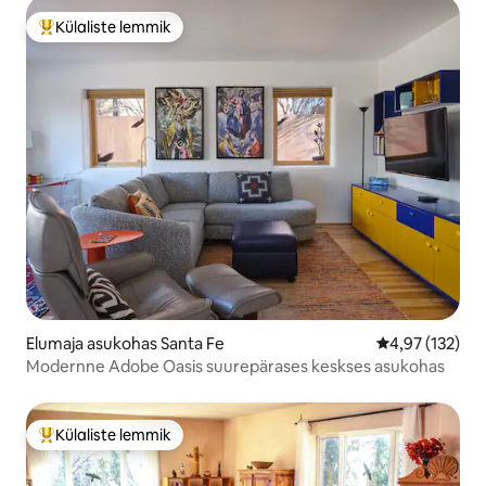
Külaliste lemmik
Külaliste suur lemmik
Elumaja asukohas Santa Fe
Keskmine hinn
4,97 (132)
Modernne Adobe Oasis suurepärases keskses asukohas
Külaliste lemmik
Külaliste suur lemmik