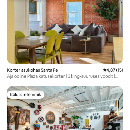
Korter asukohas Santa Fe
Keskmine hin
4,87 (15)
Ajalooline Plaza katusekorter | 3 king-suuruses voodit |
Mahub ööbima 6
Külaliste lemmik
Külaliste lemmik