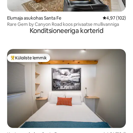
Elumaja asukohas Santa Fe
Keskmine hinn
4,97 (102)
Rare Gem by Canyon Road koos privaatse mullivanniga
Konditsioneeriga korterid
Külaliste lemmik
Külaliste suur lemmik