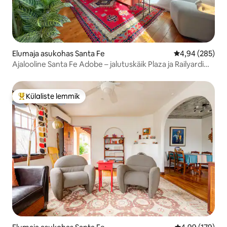
Elumaja asukohas Santa Fe
Keskmine hinna
4,94 (285)
Ajalooline Santa Fe Adobe – jalutuskäik Plaza ja Railyardi
juurde!
Külaliste lemmik
Külaliste suur lemmik