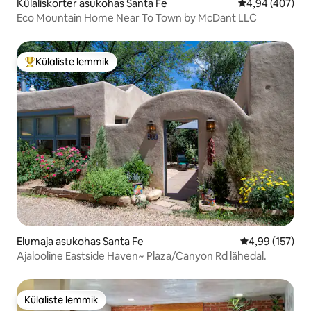
Külaliskorter asukohas Santa Fe
Keskmine hinna
4,94 (407)
Eco Mountain Home Near To Town by McDant LLC
Külaliste lemmik
Külaliste suur lemmik
Elumaja asukohas Santa Fe
Keskmine hinn
4,99 (157)
Ajalooline Eastside Haven~ Plaza/Canyon Rd lähedal.
Külaliste lemmik
Külaliste lemmik