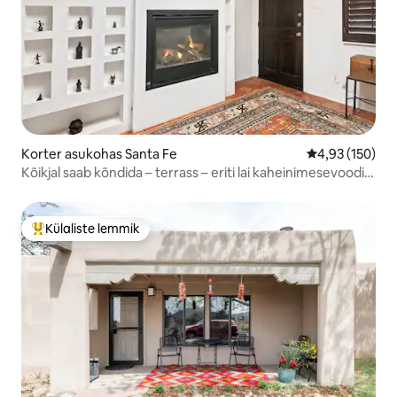
Korter asukohas Santa Fe
Keskmine hinn
4,93 (150)
Kõikjal saab kõndida – terrass – eriti lai kaheinimesevoodi –
konditsioneer
Külaliste lemmik
Külaliste suur lemmik