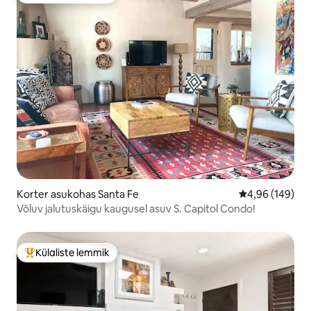
Korter asukohas Santa Fe
Keskmine hinna
4,96 (149)
Võluv jalutuskäigu kaugusel asuv S. Capitol Condo!
Külaliste lemmik
Külaliste suur lemmik