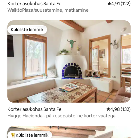
Korter asukohas Santa Fe
Keskmine hinn
4,91 (122)
WalktoPlaza/suusatamine, matkamine
Külaliste lemmik
Külaliste lemmik
Korter asukohas Santa Fe
Keskmine hinn
4,98 (132)
Hygge Hacienda - päikesepaisteline korter vaatega
kesklinna lähedal
Külaliste lemmik
Külaliste suur lemmik