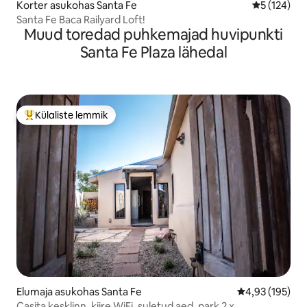
Korter asukohas Santa Fe
Keskmine h
5 (124)
Santa Fe Baca Railyard Loft!
Muud toredad puhkemajad huvipunkti
Santa Fe Plaza lähedal
Külaliste lemmik
Külaliste suur lemmik
Elumaja asukohas Santa Fe
Keskmine hinn
4,93 (195)
Casita kesklinn, kiire WiFi, suletud aed, park 2 x