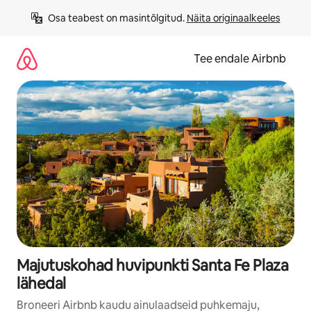
Liigu
Osa teabest on masintõlgitud. 
Näita originaalkeeles
sisu
juurde
Tee endale Airbnb
Majutuskohad huvipunkti Santa Fe Plaza
lähedal
Broneeri Airbnb kaudu ainulaadseid puhkemaju,