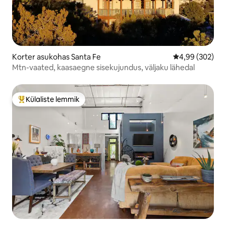
Korter asukohas Santa Fe
Keskmine hinna
4,99 (302)
Mtn-vaated, kaasaegne sisekujundus, väljaku lähedal
Külaliste lemmik
Külaliste suur lemmik