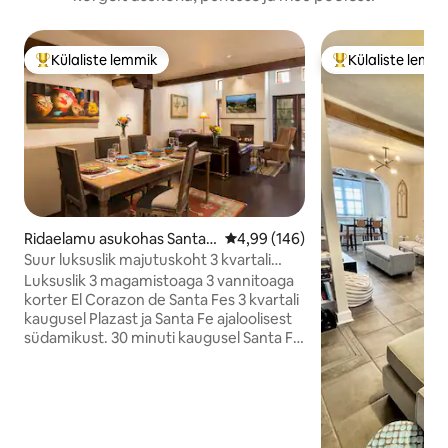
Külaliste lemmik
Külaliste lemm
Külaliste suur lemmik
Külaliste suur le
Ridaelamu asukohas Santa F
Keskmine hinnang 4,99/5, 146 h
4,99 (146)
e
Suur luksuslik majutuskoht 3 kvartali
kaugusel Plazast.
Luksuslik 3 magamistoaga 3 vannitoaga
korter El Corazon de Santa Fes 3 kvartali
kaugusel Plazast ja Santa Fe ajaloolisest
südamikust. 30 minuti kaugusel Santa Fe
suusapiirkonnast. Paljud parimad
muuseumid ja restoranid on vaid 5-10-
minutilise jalutuskäigu kaugusel. 7-
minutilise autosõidu kaugusel Santa Fe
ooperikeskusest. Turvaline