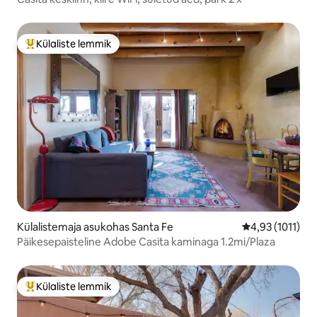
Külaliste lemmik
Külaliste suur lemmik
Külalistemaja asukohas Santa Fe
Keskmine hinna
4,93 (1011)
Päikesepaisteline Adobe Casita kaminaga 1.2mi/Plaza
Külaliste lemmik
Külaliste suur lemmik