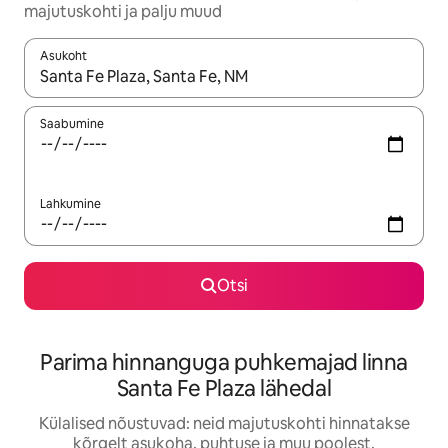
majutuskohti ja palju muud
Asukoht
Kui tulemused on kuvatud, liigu ekraanil nooleklahvidega või 
Saabumine
Lahkumine
Otsi
Parima hinnanguga puhkemajad linna
Santa Fe Plaza lähedal
Külalised nõustuvad: neid majutuskohti hinnatakse
kõrgelt asukoha, puhtuse ja muu poolest.