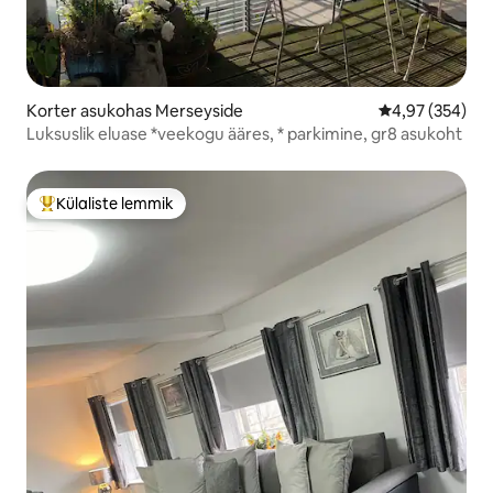
Korter asukohas Merseyside
Keskmine hinna
4,97 (354)
Luksuslik eluase *veekogu ääres, * parkimine, gr8 asukoht
Külaliste lemmik
Külaliste suur lemmik