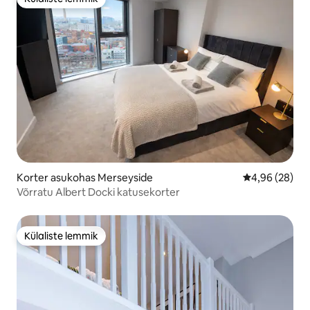
Külaliste lemmik
Korter asukohas Merseyside
Keskmine hinn
4,96 (28)
Võrratu Albert Docki katusekorter
Külaliste lemmik
Külaliste lemmik