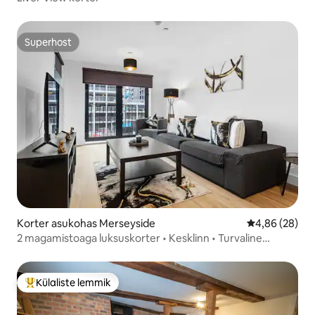
Superhost
Superhost
Korter asukohas Merseyside
Keskmine hinn
4,86 (28)
2 magamistoaga luksuskorter • Kesklinn • Turvaline
parkimine + rõdu
Külaliste lemmik
Külaliste suur lemmik