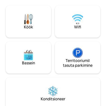
piirkonnas töötades baasi avastada või
turvaline parkimi
seda otsida. Magamistoas on - 1 x
eluruum koos teler
kaheinimesevoodi Üheinimesevoodi on
Netflix, praktiline söögituba ja hästi
soovi korral saadaval. Täiendav 25 £ öö
varustatud köök •
kohta. Vajaduse korral anna
enne meie imelise 
broneerimisel teada.
Köök
Wifi
Territooriumil
Bassein
tasuta parkimine
Konditsioneer