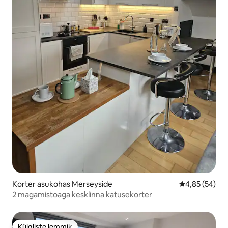
Korter asukohas Merseyside
Keskmine hinn
4,85 (54)
2 magamistoaga kesklinna katusekorter
Külaliste lemmik