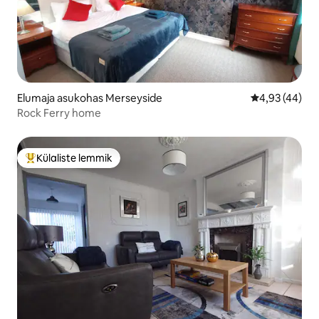
Elumaja asukohas Merseyside
Keskmine hin
4,93 (44)
Rock Ferry home
Külaliste lemmik
Külaliste suur lemmik