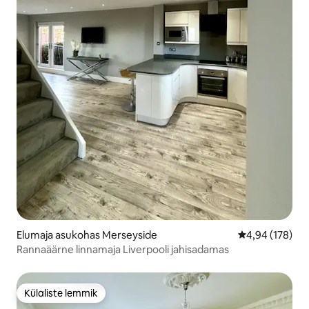
Elumaja asukohas Merseyside
Keskmine hinn
4,94 (178)
Rannaäärne linnamaja Liverpooli jahisadamas
Külaliste lemmik
Külaliste lemmik