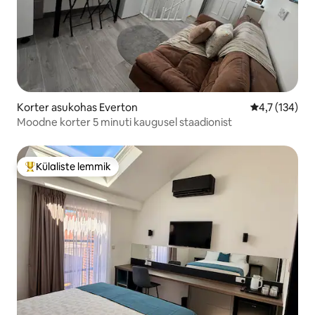
Korter asukohas Everton
Keskmine hin
4,7 (134)
Moodne korter 5 minuti kaugusel staadionist
Külaliste lemmik
Külaliste suur lemmik