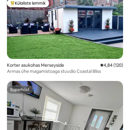
Külaliste lemmik
Külaliste suur lemmik
Korter asukohas Merseyside
Keskmine hinn
4,84 (120)
Armas ühe magamistoaga stuudio Coastal Bliss
Superhost
Superhost