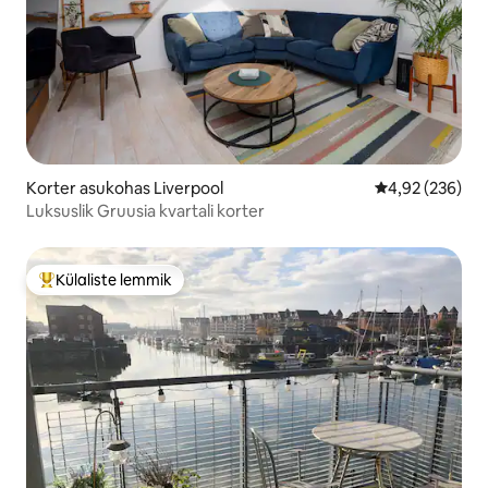
Korter asukohas Liverpool
Keskmine hinna
4,92 (236)
Luksuslik Gruusia kvartali korter
Külaliste lemmik
Külaliste suur lemmik