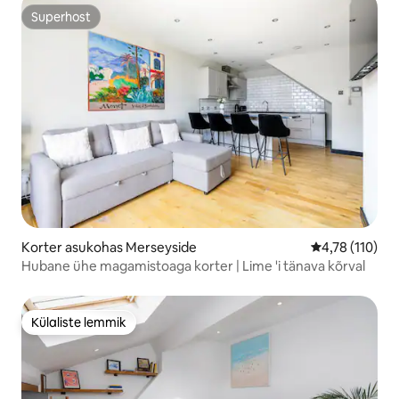
Superhost
Superhost
Korter asukohas Merseyside
Keskmine hinn
4,78 (110)
Hubane ühe magamistoaga korter | Lime 'i tänava kõrval
Külaliste lemmik
Külaliste lemmik