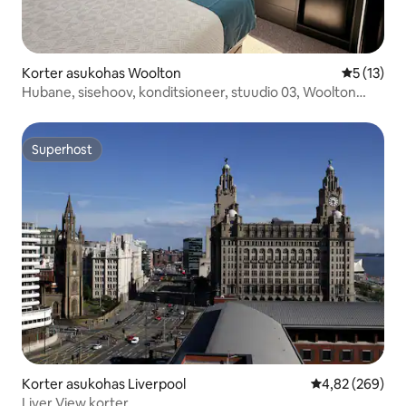
Korter asukohas Woolton
Keskmine 
5 (13)
Hubane, sisehoov, konditsioneer, stuudio 03, Woolton
Village.
Superhost
Superhost
Korter asukohas Liverpool
Keskmine hinna
4,82 (269)
Liver View korter