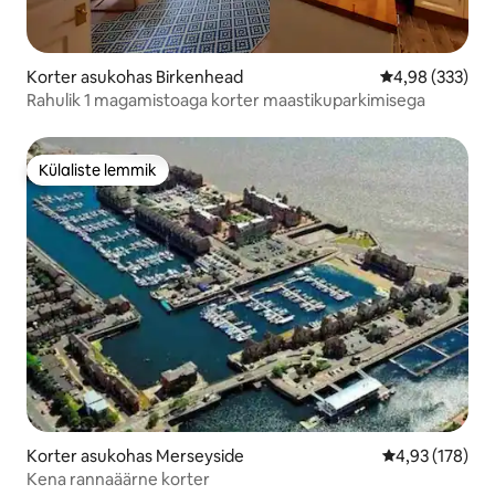
Korter asukohas Birkenhead
Keskmine hinna
4,98 (333)
Rahulik 1 magamistoaga korter maastikuparkimisega
Külaliste lemmik
Külaliste lemmik
Korter asukohas Merseyside
Keskmine hinn
4,93 (178)
Kena rannaäärne korter