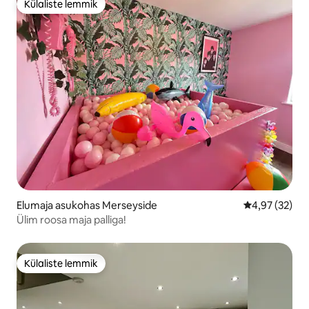
Külaliste lemmik
Külaliste lemmik
Elumaja asukohas Merseyside
Keskmine hin
4,97 (32)
Ülim roosa maja palliga!
Külaliste lemmik
Külaliste lemmik