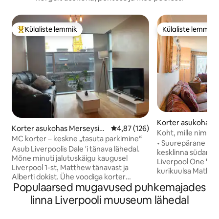
Külaliste lemmik
Külaliste lemmik
Külaliste suur lemmik
Külaliste lemmik
Korter asukohas 
Korter asukohas Merseysid
Keskmine hinnang 4,87/5, 126 h
4,87 (126)
e
Koht, mille nimel s
e
MC korter – keskne „tasuta parkimine“
südames
• Suurepärane asuk
Asub Liverpoolis Dale 'i tänava lähedal.
kesklinna südames
Mõne minuti jalutuskäigu kaugusel
Liverpool One 'ile,
Liverpool 1-st, Matthew tänavast ja
kurikuulsa Mathew
Alberti dokist. Ühe voodiga korter
Muuseumid, teater j
Populaarsed mugavused puhkemajades
suletud alal, kus on tasuta parkimine.
lugemiseks ning 
Sisaldab koridori, elutuba, magamistuba
linna Liverpooli muuseum lähedal
söögikohad • 2 ma
ja vannituba. Ideaalne ühele inimesele
vannituba kuni nelj
või paarile, kes külastavad Liverpooli, et
paari perekond) • Hoones on olemas