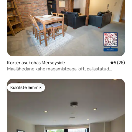
Korter asukohas Merseyside
Keskmine h
5 (26)
Maalähedane kahe magamistoaga loft, paljastatud
telliskivi ja talad
Külaliste lemmik
Külaliste lemmik