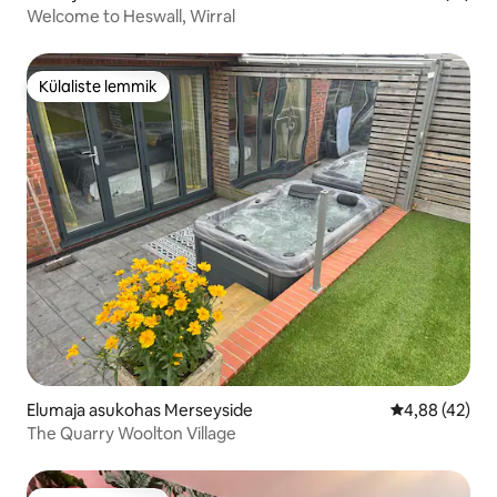
Welcome to Heswall, Wirral
Külaliste lemmik
Külaliste lemmik
Elumaja asukohas Merseyside
Keskmine hin
4,88 (42)
The Quarry Woolton Village