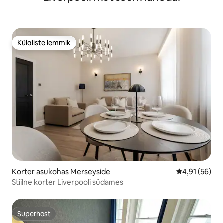
Külaliste lemmik
Külaliste lemmik
Korter asukohas Merseyside
Keskmine hin
4,91 (56)
Stiilne korter Liverpooli südames
Superhost
Superhost