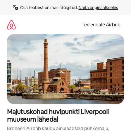
Liigu
Osa teabest on masintõlgitud. 
Näita originaalkeeles
sisu
juurde
Tee endale Airbnb
Majutuskohad huvipunkti Liverpooli
muuseum lähedal
Broneeri Airbnb kaudu ainulaadseid puhkemaju,