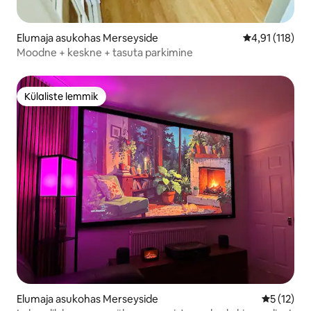
Elumaja asukohas Merseyside
Keskmine hinn
4,91 (118)
Moodne + keskne + tasuta parkimine
Külaliste lemmik
Külaliste lemmik
Elumaja asukohas Merseyside
Keskmine 
5 (12)