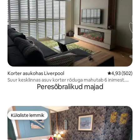
Korter asukohas Liverpool
Keskmine hinna
4,93 (502)
Suur kesklinnas asuv korter rõduga mahutab 6 inimest.
Peresõbralikud majad
Parkimisluba
Külaliste lemmik
Külaliste lemmik