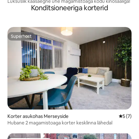
Luksuslik kaasaegne ühe magamistoaga kodu kinosaaliga!
Konditsioneeriga korterid
Superhost
Superhost
Korter asukohas Merseyside
Keskmine
5 (7)
Hubane 2 magamistoaga korter kesklinna lähedal