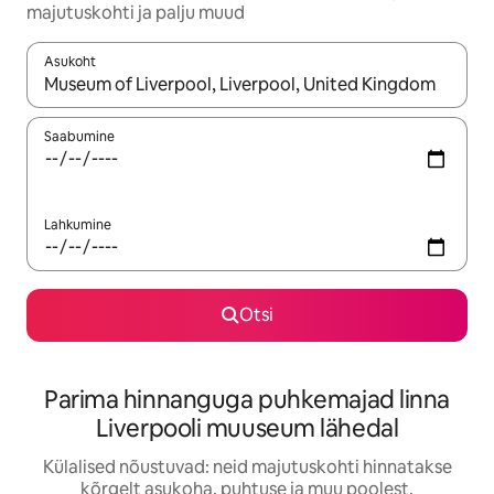
majutuskohti ja palju muud
Asukoht
Kui tulemused on kuvatud, liigu ekraanil nooleklahvidega või 
Saabumine
Lahkumine
Otsi
Parima hinnanguga puhkemajad linna
Liverpooli muuseum lähedal
Külalised nõustuvad: neid majutuskohti hinnatakse
kõrgelt asukoha, puhtuse ja muu poolest.