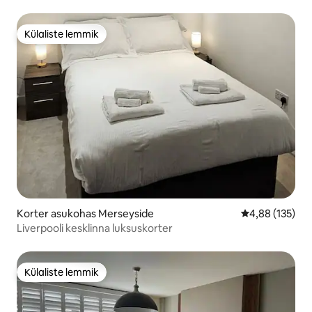
Külaliste lemmik
Külaliste lemmik
Korter asukohas Merseyside
Keskmine hinn
4,88 (135)
Liverpooli kesklinna luksuskorter
Külaliste lemmik
Külaliste lemmik