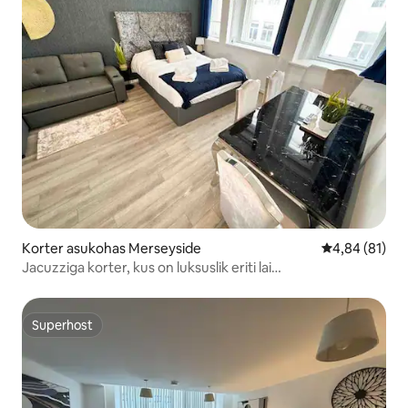
Korter asukohas Merseyside
Keskmine hin
4,84 (81)
Jacuzziga korter, kus on luksuslik eriti lai
kaheinimesevoodi
Superhost
Superhost