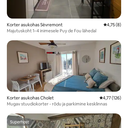
Korter asukohas Sèvremont
Keskmine hi
4,75 (8)
Majutuskoht 1–4 inimesele Puy de Fou lähedal
Korter asukohas Cholet
Keskmine hinn
4,77 (126)
Mugav stuudiokorter - rõdu ja parkimine kesklinnas
Superhost
Superhost