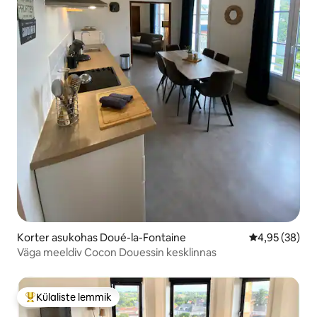
Korter asukohas Doué-la-Fontaine
Keskmine hinn
4,95 (38)
Väga meeldiv Cocon Douessin kesklinnas
Külaliste lemmik
Külaliste suur lemmik