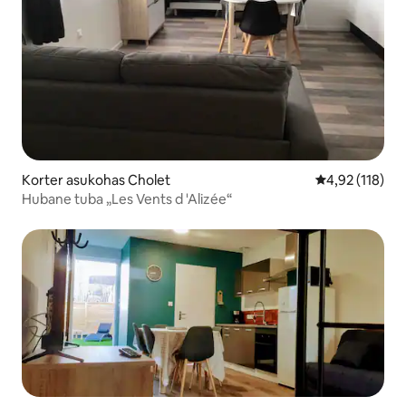
Korter asukohas Cholet
Keskmine hinn
4,92 (118)
Hubane tuba „Les Vents d 'Alizée“