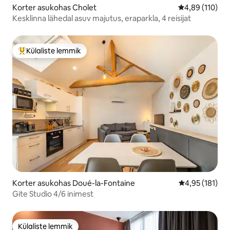
Korter asukohas Cholet
Keskmine hinn
4,89 (110)
Kesklinna lähedal asuv majutus, eraparkla, 4 reisijat
Külaliste lemmik
Külaliste suur lemmik
Korter asukohas Doué-la-Fontaine
Keskmine hinn
4,95 (181)
Gite Studio 4/6 inimest
Külaliste lemmik