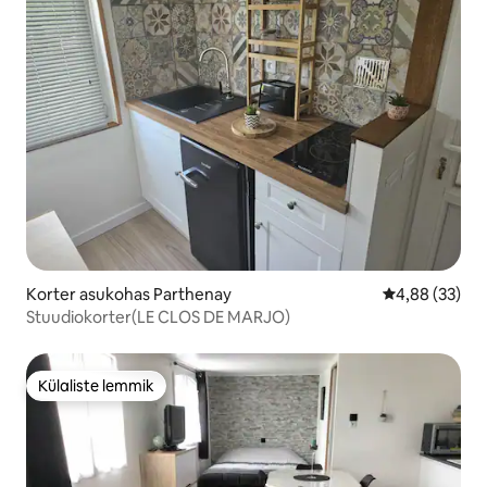
Korter asukohas Parthenay
Keskmine hinn
4,88 (33)
Stuudiokorter(LE CLOS DE MARJO)
Külaliste lemmik
Külaliste lemmik