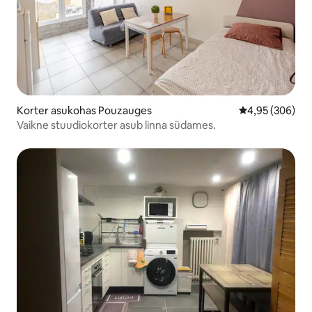
Korter asukohas Pouzauges
Keskmine hinna
4,95 (306)
Vaikne stuudiokorter asub linna südames.