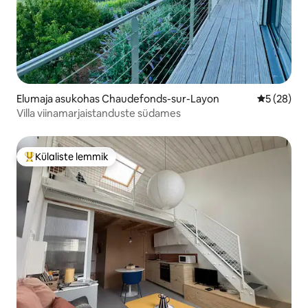
Elumaja asukohas Chaudefonds-sur-Layon
Keskmine h
5 (28)
Villa viinamarjaistanduste südames
Külaliste lemmik
Külaliste suur lemmik