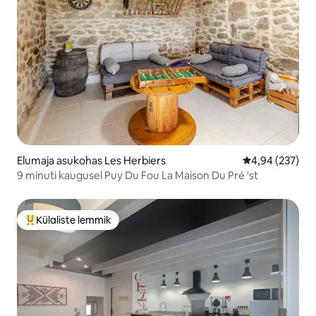
Elumaja asukohas Les Herbiers
Keskmine hinna
4,94 (237)
9 minuti kaugusel Puy Du Fou La Maison Du Pré 'st
Külaliste lemmik
Külaliste suur lemmik