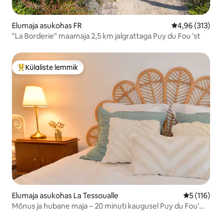
Elumaja asukohas FR
Keskmine hinn
4,96 (313)
"La Borderie" maamaja 2,5 km jalgrattaga Puy du Fou 'st
Külaliste lemmik
Külaliste suur lemmik
Elumaja asukohas La Tessoualle
Keskmine h
5 (116)
Mõnus ja hubane maja – 20 minuti kaugusel Puy du Fou'
teemapargist