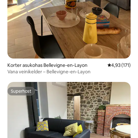
Korter asukohas Bellevigne-en-Layon
Keskmine hinn
4,93 (171)
Vana veinikelder – Bellevigne-en-Layon
Superhost
Superhost