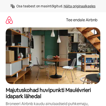
Liigu
Osa teabest on masintõlgitud. 
Näita originaalkeeles
sisu
juurde
Tee endale Airbnb
Majutuskohad huvipunkti Maulévrieri
idapark lähedal
Broneeri Airbnb kaudu ainulaadseid puhkemaju,