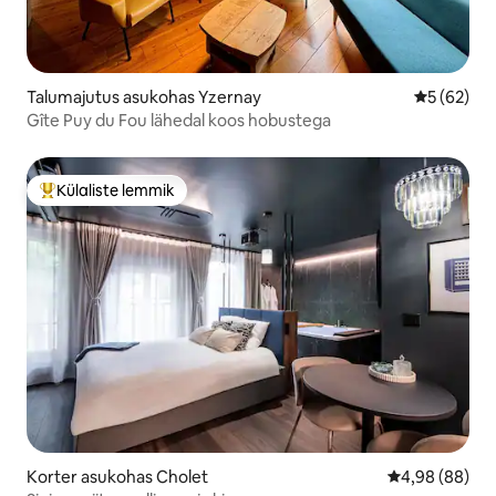
Talumajutus asukohas Yzernay
Keskmine h
5 (62)
Gîte Puy du Fou lähedal koos hobustega
Külaliste lemmik
Külaliste suur lemmik
Korter asukohas Cholet
Keskmine hinn
4,98 (88)