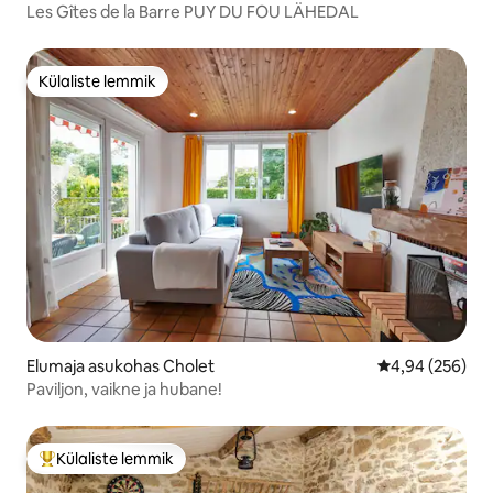
Les Gîtes de la Barre PUY DU FOU LÄHEDAL
Külaliste lemmik
Külaliste lemmik
Elumaja asukohas Cholet
Keskmine hinna
4,94 (256)
Paviljon, vaikne ja hubane!
Külaliste lemmik
Külaliste suur lemmik