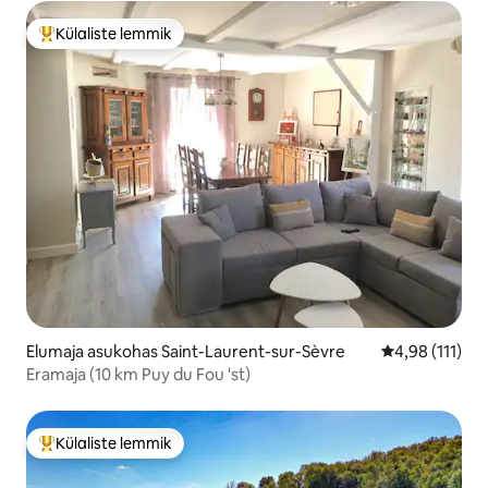
Külaliste lemmik
Külaliste suur lemmik
Elumaja asukohas Saint-Laurent-sur-Sèvre
Keskmine hinn
4,98 (111)
Eramaja (10 km Puy du Fou 'st)
Külaliste lemmik
Külaliste suur lemmik