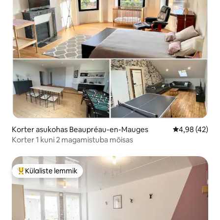
Korter asukohas Beaupréau-en-Mauges
Keskmine hin
4,98 (42)
Korter 1 kuni 2 magamistuba mõisas
Külaliste lemmik
Külaliste suur lemmik