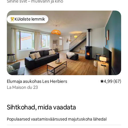
Sinine sviit – mullivann ja kino
Külaliste lemmik
Külaliste suur lemmik
Elumaja asukohas Les Herbiers
Keskmine hinn
4,99 (67)
La Maison du 23
Sihtkohad, mida vaadata
Populaarsed vaatamisväärsused majutuskoha lähedal