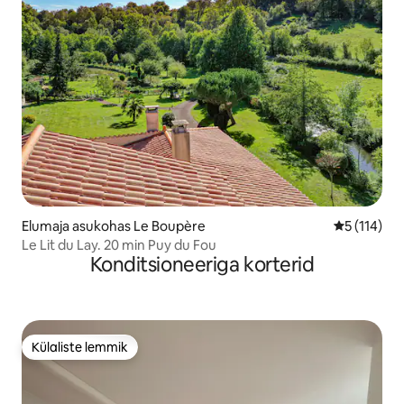
Elumaja asukohas Le Boupère
Keskmine h
5 (114)
Le Lit du Lay. 20 min Puy du Fou
Konditsioneeriga korterid
Külaliste lemmik
Külaliste lemmik