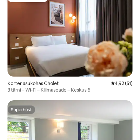
Külaliste lemmik
Korter asukohas Cholet
Keskmine hin
4,92 (51)
3 tärni – Wi-Fi – Kliimaseade – Keskus 6
Superhost
Superhost