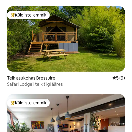
Külaliste lemmik
Külaliste suur lemmik
Telk asukohas Bressuire
Keskmine
5 (9)
Safari Lodge'i telk tiigi ääres
Külaliste lemmik
Külaliste suur lemmik