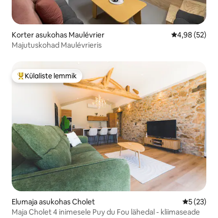
Korter asukohas Maulévrier
Keskmine hinn
4,98 (52)
Majutuskohad Maulévrieris
Külaliste lemmik
Külaliste suur lemmik
Elumaja asukohas Cholet
Keskmine 
5 (23)
Maja Cholet 4 inimesele Puy du Fou lähedal - kliimaseade