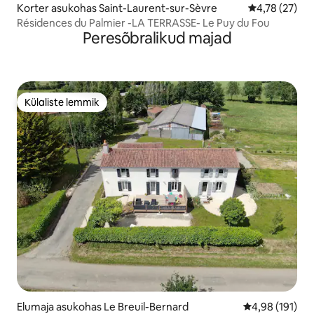
Korter asukohas Saint-Laurent-sur-Sèvre
Keskmine hin
4,78 (27)
Résidences du Palmier -LA TERRASSE- Le Puy du Fou
Peresõbralikud majad
Külaliste lemmik
Külaliste lemmik
Elumaja asukohas Le Breuil-Bernard
Keskmine hinn
4,98 (191)