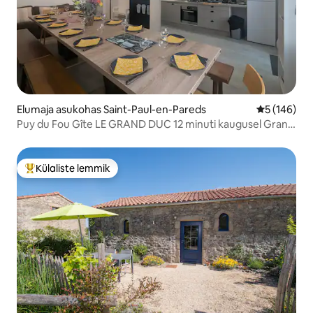
Elumaja asukohas Saint-Paul-en-Pareds
Keskmine h
5 (146)
Puy du Fou Gîte LE GRAND DUC 12 minuti kaugusel Grand
Parcist
Külaliste lemmik
Külaliste suur lemmik