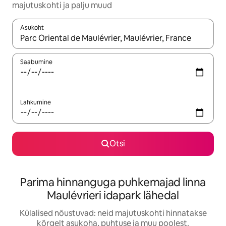
majutuskohti ja palju muud
Asukoht
Kui tulemused on kuvatud, liigu ekraanil nooleklahvidega või 
Saabumine
Lahkumine
Otsi
Parima hinnanguga puhkemajad linna
Maulévrieri idapark lähedal
Külalised nõustuvad: neid majutuskohti hinnatakse
kõrgelt asukoha, puhtuse ja muu poolest.