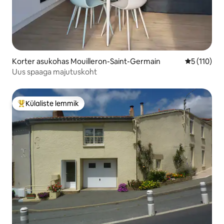
Korter asukohas Mouilleron-Saint-Germain
Keskmine h
5 (110)
Uus spaaga majutuskoht
Külaliste lemmik
Külaliste suur lemmik