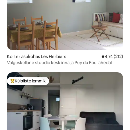
Korter asukohas Les Herbiers
Keskmine hinn
4,74 (212)
Valgusküllane stuudio kesklinna ja Puy du Fou lähedal
Külaliste lemmik
Külaliste suur lemmik