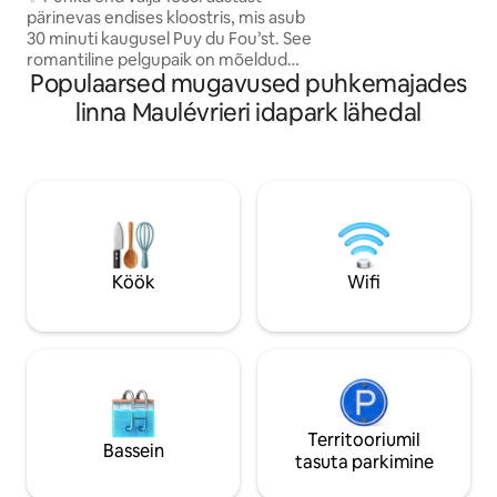
pärinevas endises kloostris, mis asub
30 minuti kaugusel Puy du Fou’st. See
romantiline pelgupaik on mõeldud
Populaarsed mugavused puhkemajades
lõõgastumiseks: massaažid, mängud,
teleskoop, planetaarium, voogedastus ja
linna Maulévrieri idapark lähedal
palju elamusi kahele. Soovi korral (+80 €/
öö nädalavahetustel või riigipühadele
eelnevatel päevadel, muul juhul +50 €/
öö) saad nautida privaatset mullivanni ala
ja teha heaolupausi. Ainulaadne võimalus
nautida tõelist traditsioonilist Maroko
tajine't gurmeekogemusena. Ideaalne
romantiliseks nädalavahetuseks. ✨
Köök
Wifi
Territooriumil
Bassein
tasuta parkimine