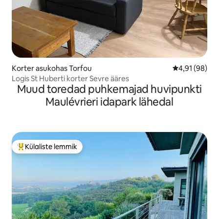
Korter asukohas Torfou
Keskmine hin
4,91 (98)
Logis St Huberti korter Sevre ääres
Muud toredad puhkemajad huvipunkti
Maulévrieri idapark lähedal
Külaliste lemmik
Külaliste suur lemmik