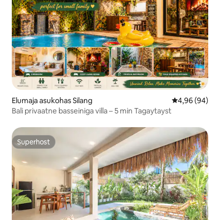
Elumaja asukohas Silang
Keskmine hinn
4,96 (94)
Bali privaatne basseiniga villa – 5 min Tagaytayst
Superhost
Superhost