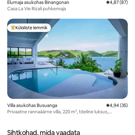
Elumaja asukohas Binangonan
Keskmine hinn
4,87 (87)
Casa La Vie Rizali puhkemaja
Külaliste lemmik
Külaliste suur lemmik
Villa asukohas Busuanga
Keskmine hinn
4,94 (35)
Privaatne rannaäärne villa, 220 m², tõeline luksus,
basseiniga
Sihtkohad, mida vaadata