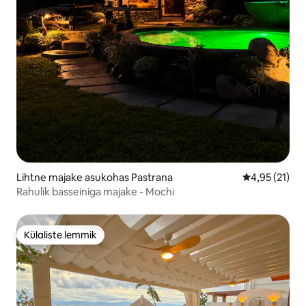
Lihtne majake asukohas Pastrana
Keskmine hin
4,95 (21)
Rahulik basseiniga majake - Mochi
Külaliste lemmik
Külaliste lemmik