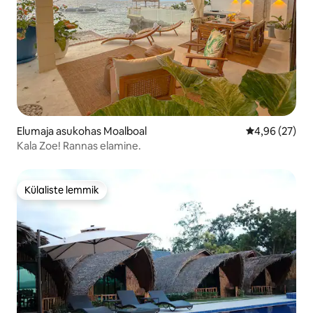
Elumaja asukohas Moalboal
Keskmine hinn
4,96 (27)
Kala Zoe! Rannas elamine.
Külaliste lemmik
Külaliste lemmik