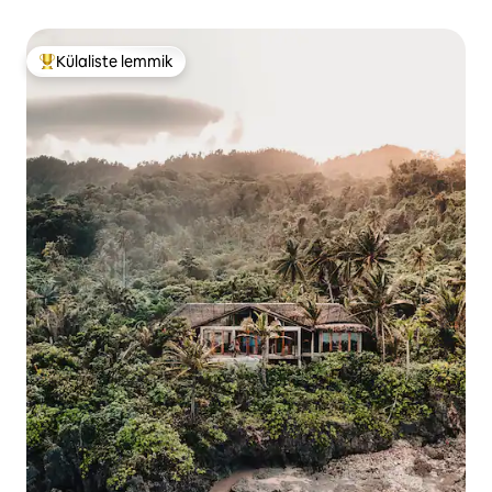
Külaliste lemmik
Külaliste suur lemmik