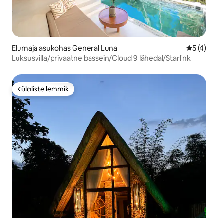
Elumaja asukohas General Luna
Keskmine
5 (4)
Luksusvilla/privaatne bassein/Cloud 9 lähedal/Starlink
Külaliste lemmik
Külaliste lemmik