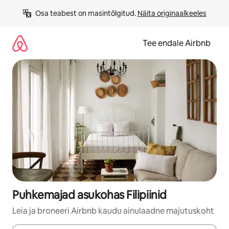
Liigu
Osa teabest on masintõlgitud. 
Näita originaalkeeles
sisu
juurde
Tee endale Airbnb
Puhkemajad asukohas Filipiinid
Leia ja broneeri Airbnb kaudu ainulaadne majutuskoht