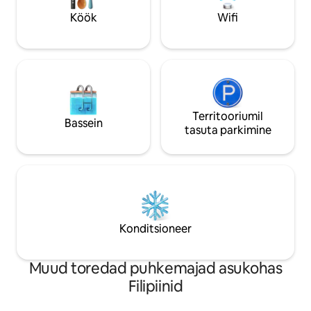
WiFi # Netflix # Disney Plus # Majast
rahvamassidest –
väljas saab telkida # Majas on
Köök
Wifi
elamus meie aasta
suitsetamine rangelt keelatud
Territooriumil
Bassein
tasuta parkimine
Konditsioneer
Muud toredad puhkemajad asukohas
Filipiinid