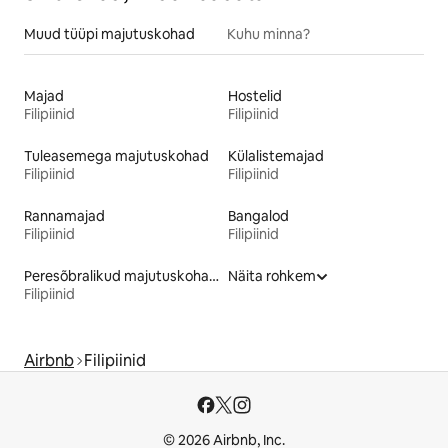
Muud tüüpi majutuskohad
Kuhu minna?
Majad
Hostelid
Filipiinid
Filipiinid
Tuleasemega majutuskohad
Külalistemajad
Filipiinid
Filipiinid
Rannamajad
Bangalod
Filipiinid
Filipiinid
Peresõbralikud majutuskohad
Näita rohkem
Filipiinid
Airbnb
Filipiinid
© 2026 Airbnb, Inc.