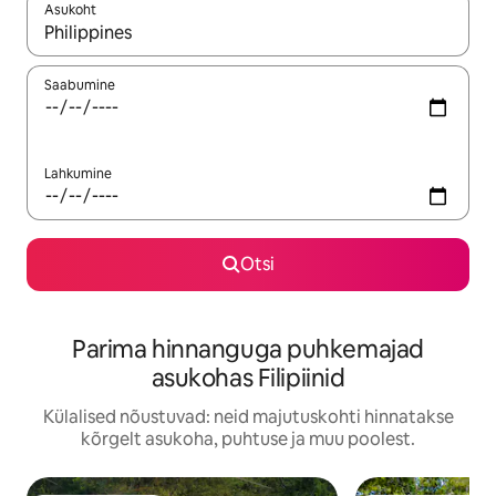
Asukoht
Kui tulemused on kuvatud, liigu ekraanil nooleklahvidega või 
Saabumine
Lahkumine
Otsi
Parima hinnanguga puhkemajad
asukohas Filipiinid
Külalised nõustuvad: neid majutuskohti hinnatakse
kõrgelt asukoha, puhtuse ja muu poolest.