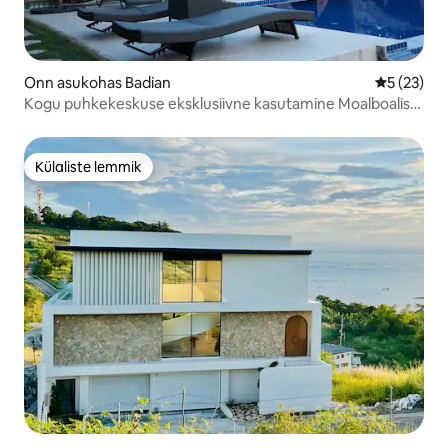
Onn asukohas Badian
Keskmine 
5 (23)
Kogu puhkekeskuse eksklusiivne kasutamine Moalboalis/
Badianis
Külaliste lemmik
Külaliste lemmik