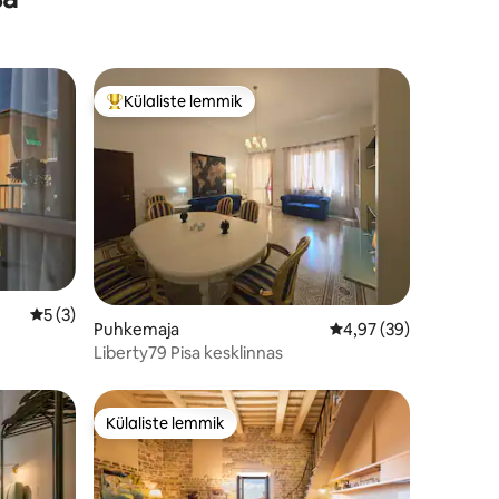
Külaliste lemmik
Külaliste suur lemmik
Keskmine hinnang 5/5, 3 hinnangut
5 (3)
Puhkemaja
Keskmine hinnang 4,9
4,97 (39)
Liberty79 Pisa kesklinnas
Külaliste lemmik
Külaliste lemmik