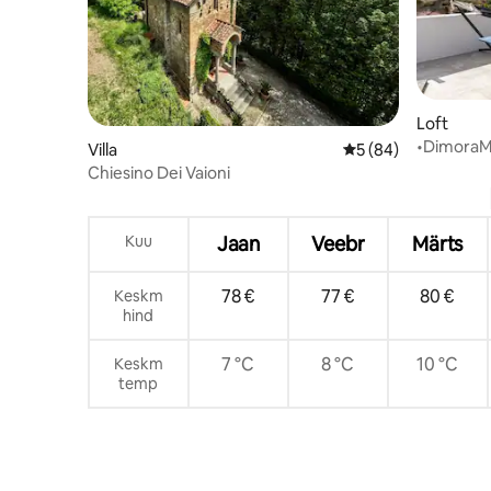
Loft
•DimoraMa
Villa
Keskmine hinnang 5
5 (84)
loft
Chiesino Dei Vaioni
Kuu
Jaan
Veebr
Märts
78 €
77 €
80 €
Keskm
hind
7 °C
8 °C
10 °C
Keskm
temp