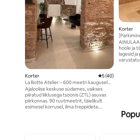
Korter
[Parkimin
tornist] M
AINULAADN
hoole ja 
lagesid ja p
varustatud
ning asub
asendis: -
Korter
Keskmine hinnang 5
5 (40)
kaugusel k
La Botte Atelier – 600 meetri kaugusel
jalutuskäi
tornist
Ajaloolise keskuse südames, vaikses
raudteeja
piiratud liiklusega tsoonis (ZTL) asuvas
kaugusel 
piirkonnas. 90 ruutmeetrit, täielikult
lennujaam
esimesel korrusel, ilma treppideta.
supermarke
Popu
Suurepärane sisustus. Wi-Fi, 3 nutitelerit,
on ideaaln
inverterkliimaseade igas toas. Kuni neli
lähedalas
külalist. Eriti lai kaheinimesevoodi, kaks
patja külalise kohta. Avatav diivanvoodi
16-cm madratsiga. Täielikult varustatud