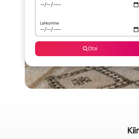
Lahkumine
Otsi
Kii