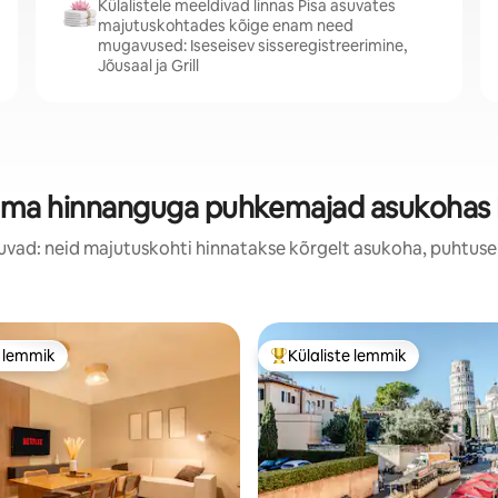
Külalistele meeldivad linnas Pisa asuvates
majutuskohtades kõige enam need
mugavused: Iseseisev sisseregistreerimine,
Jõusaal ja Grill
ima hinnanguga puhkemajad asukohas 
uvad: neid majutuskohti hinnatakse kõrgelt asukoha, puhtuse
e lemmik
Külaliste lemmik
e lemmik
Külaliste suur lemmik