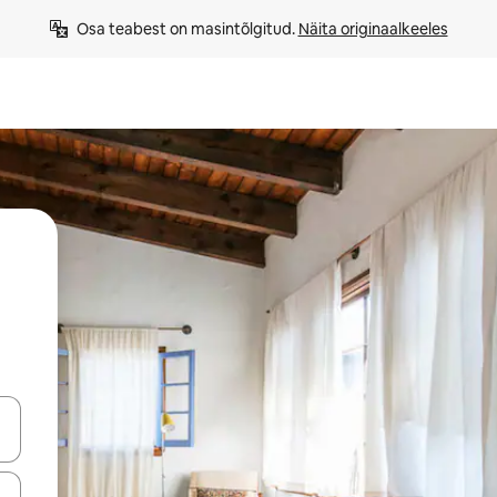
Osa teabest on masintõlgitud. 
Näita originaalkeeles
ahvidega või puuduta või tõmba mööda ekraani.