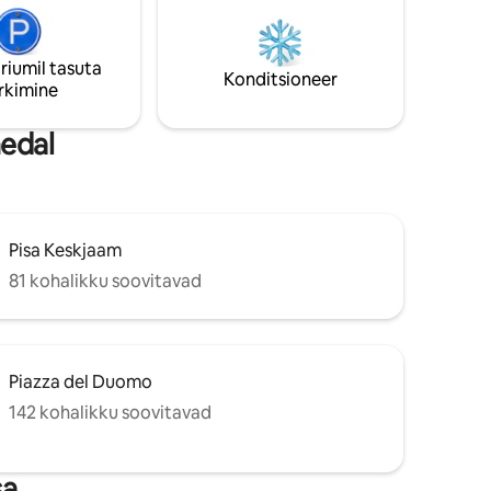
riumil tasuta
Konditsioneer
rkimine
hedal
Pisa Keskjaam
81 kohalikku soovitavad
Piazza del Duomo
142 kohalikku soovitavad
sa