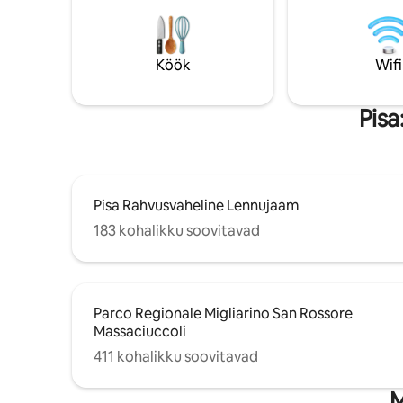
köök, turvauks, aknavõred, topeltklaasid,
aknavõred ja võtmekapp.
Keskkonnasõbralikud korduvtäidetavad
seebid. Pisani vein ja tasuta
Köök
Wifi
tervituskomplekt. TURVALISE
PAGASIHOIU VÕIMALUS
Pisa
Pisa Rahvusvaheline Lennujaam
183 kohalikku soovitavad
Parco Regionale Migliarino San Rossore
Massaciuccoli
411 kohalikku soovitavad
M