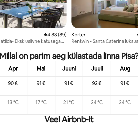
Keskmine hinnang 4,88/5, 89 hinnangut
4,88 (89)
Korter
tilda• Eksklusiivne katusega
Rentwin - Santa Caterina luksu
/5, 84 hinnangut
Millal on parim aeg külastada linna Pisa
Apr
Mai
Juuni
Juuli
Aug
90 €
91 €
91 €
92 €
91 €
13 °C
17 °C
21 °C
24 °C
24 °C
Veel Airbnb-lt