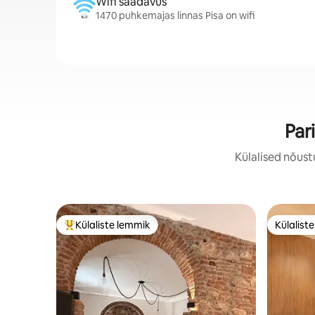
Wifi saadavus
1470 puhkemajas linnas Pisa on wifi
Par
Külalised nõust
Külaliste lemmik
Külalist
Külaliste suur lemmik
Külalist