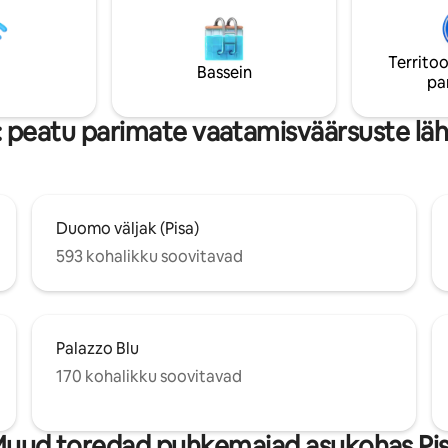
Territoo
Bassein
pa
: peatu parimate vaatamisväärsuste lä
Duomo väljak (Pisa)
593 kohalikku soovitavad
Palazzo Blu
170 kohalikku soovitavad
uud toredad puhkemajad asukohas Pi