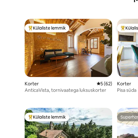
Külaliste lemmik
Külali
Külaliste suur lemmik
Külalist
Korter
Keskmine hinnang 5
5 (62)
Korter
AnticaVista, tornivaatega luksuskorter
Pisa süda
Külaliste lemmik
Superho
Külaliste suur lemmik
Superho