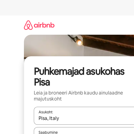
Liigu
sisu
juurde
Puhkemajad asukohas
Pisa
Leia ja broneeri Airbnb kaudu ainulaadne
majutuskoht
Asukoht
Kui tulemused on kuvatud, liigu ekraanil noolekl
Saabumine