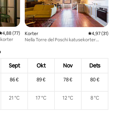
Keskmine hinnang 4,88/5, 77 hinnangut
4,88 (77)
Korter
Keskmine hinnang 4,9
4,97 (31)
skorter
Nella Torre del Poschi katusekorter
katuseterrassiga
?
Sept
Okt
Nov
Dets
86 €
89 €
78 €
80 €
21 °C
17 °C
12 °C
8 °C