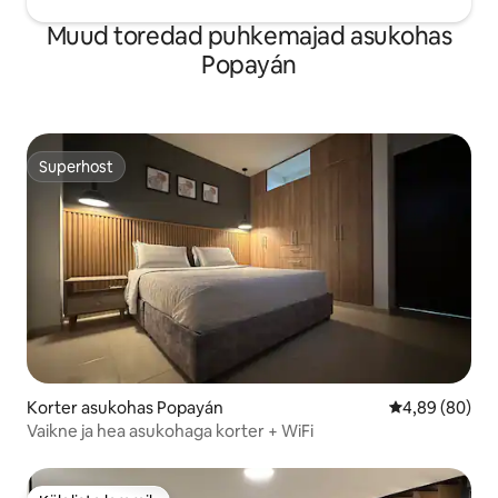
Muud toredad puhkemajad asukohas
Popayán
Superhost
Superhost
Korter asukohas Popayán
Keskmine hinn
4,89 (80)
Vaikne ja hea asukohaga korter + WiFi