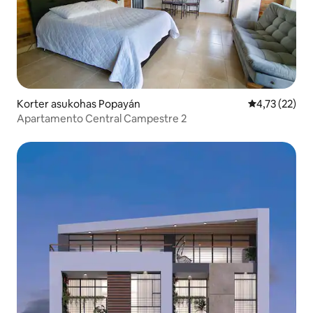
Korter asukohas Popayán
Keskmine hin
4,73 (22)
Apartamento Central Campestre 2