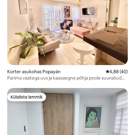
Korter asukohas Popayán
Keskmine hinn
4,88 (40)
Parima vaatega uus ja kaasaegne põhja poole suunatud
korter
Külaliste lemmik
Külaliste lemmik