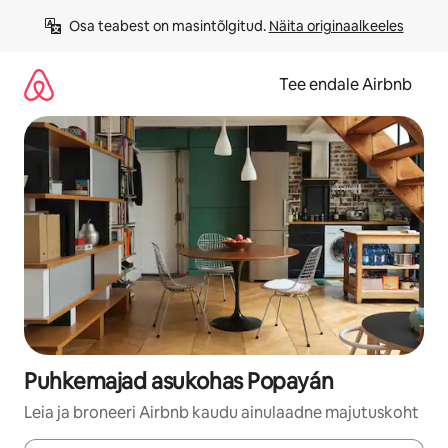
Liigu
Osa teabest on masintõlgitud. 
Näita originaalkeeles
sisu
juurde
Tee endale Airbnb
Puhkemajad asukohas Popayán
Leia ja broneeri Airbnb kaudu ainulaadne majutuskoht