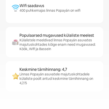
Wifi saadavus
400 puhkemajas linnas Popayán on wifi
Populaarsed mugavused külaliste meelest
Külalistele meeldivad linnas Popayán asuvates
majutuskohtades kõige enam need mugavused:
Köök, Wifi ja Bassein
Keskmine tärnihinnang: 4,7
Linnas Popayán asuvatele majutuskohtadele
külaliste poolt antud keskmine tärnihinnang on
4,7/5