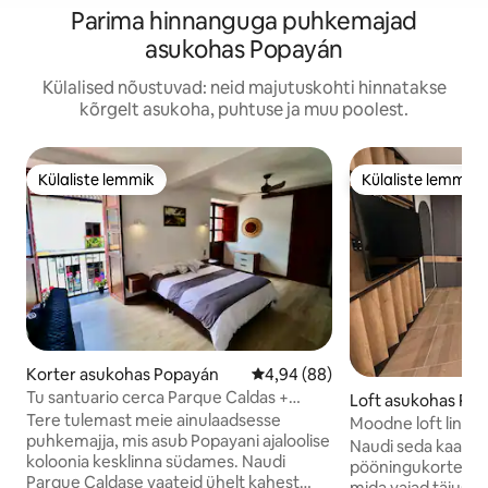
Parima hinnanguga puhkemajad
asukohas Popayán
Külalised nõustuvad: neid majutuskohti hinnatakse
kõrgelt asukoha, puhtuse ja muu poolest.
Külaliste lemmik
Külaliste lemmik
Külaliste lemmik
Külaliste lemmik
Korter asukohas Popayán
Keskmine hinnang 4,94/5, 88 h
4,94 (88)
Tu santuario cerca Parque Caldas +
Loft asukohas Po
lauapall
Tere tulemast meie ainulaadsesse
Moodne loft linna
puhkemajja, mis asub Popayani ajaloolise
Naudi seda kaasa
koloonia kesklinna südames. Naudi
pööningukorterit, 
Parque Caldase vaateid ühelt kahest
mida vajad täiuslik