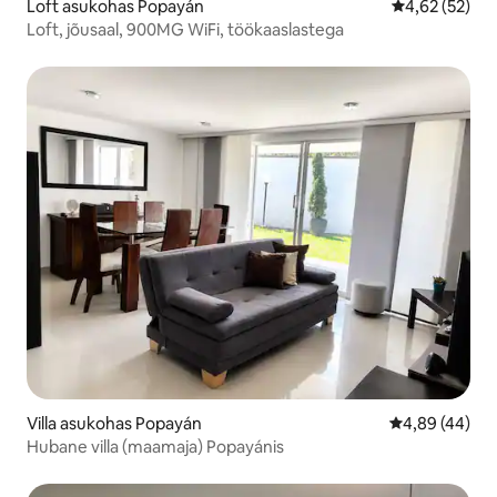
Loft asukohas Popayán
Keskmine hin
4,62 (52)
Loft, jõusaal, 900MG WiFi, töökaaslastega
Villa asukohas Popayán
Keskmine hinn
4,89 (44)
Hubane villa (maamaja) Popayánis