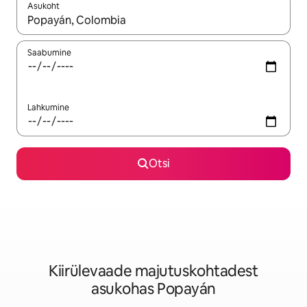
Asukoht
Kui tulemused on kuvatud, liigu ekraanil nooleklahvidega või 
Saabumine
Lahkumine
Otsi
Kiirülevaade majutuskohtadest
asukohas Popayán