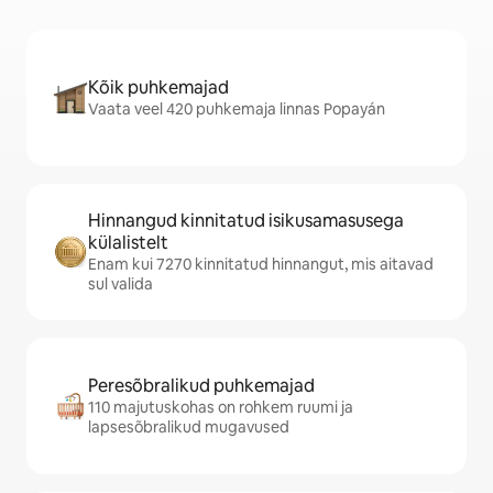
Kõik puhkemajad
Vaata veel 420 puhkemaja linnas Popayán
Hinnangud kinnitatud isikusamasusega
külalistelt
Enam kui 7270 kinnitatud hinnangut, mis aitavad
sul valida
Peresõbralikud puhkemajad
110 majutuskohas on rohkem ruumi ja
lapsesõbralikud mugavused