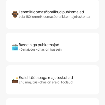
Lemmikloomasõbralikud puhkemajad
Leia 180 lemmikloomasõbralikku majutuskohta
Basseiniga puhkemajad
40 majutuskohas on bassein
Eraldi töölauaga majutuskohad
240 majutuskohas on eraldi töölaud