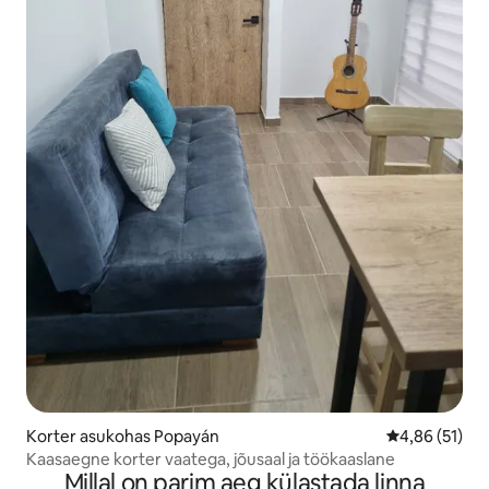
Korter asukohas Popayán
Keskmine hin
4,86 (51)
Kaasaegne korter vaatega, jõusaal ja töökaaslane
Millal on parim aeg külastada linna