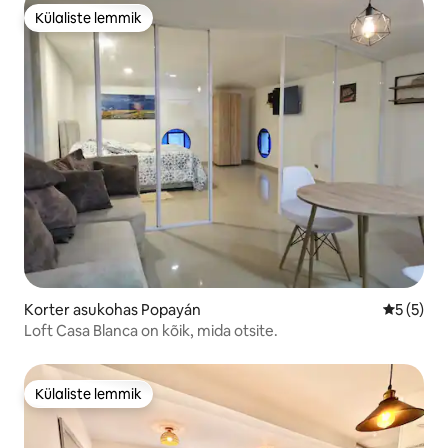
Külaliste lemmik
Külaliste lemmik
Korter asukohas Popayán
Keskmine
5 (5)
Loft Casa Blanca on kõik, mida otsite.
Külaliste lemmik
Külaliste lemmik