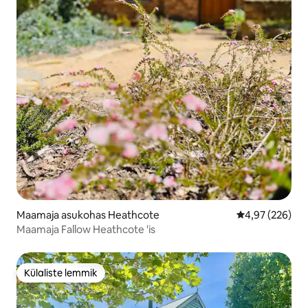
Maamaja asukohas Heathcote
Keskmine hinna
4,97 (226)
Maamaja Fallow Heathcote 'is
Külaliste lemmik
Külaliste lemmik