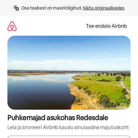
Liigu
Osa teabest on masintõlgitud. 
Näita originaalkeeles
sisu
juurde
Tee endale Airbnb
Puhkemajad asukohas Redesdale
Leia ja broneeri Airbnb kaudu ainulaadne majutuskoht