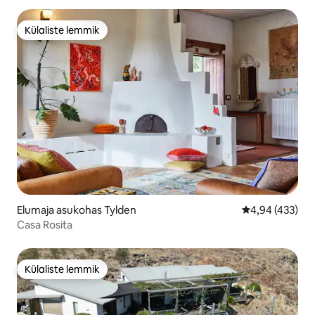
Külaliste lemmik
Külaliste lemmik
Elumaja asukohas Tylden
Keskmine hinna
4,94 (433)
Casa Rosita
Külaliste lemmik
Külaliste lemmik