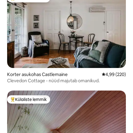
Külaliste suur lemmik
Korter asukohas Castlemaine
Keskmine hinna
4,99 (220)
Clevedon Cottage - nüüd majutab omanikud.
Külaliste lemmik
Külaliste suur lemmik