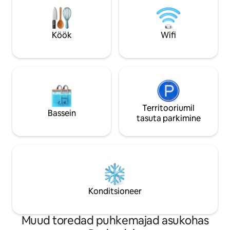
maastikud ja rikkalik elusloodus, on
Tunni kaugusel Mel
ideaalne koht aja maha võtmiseks ja
miili hooldusest.
lõõgastumiseks. Vaata karjamaal
lambaid, märka kängurusid hämaras või
Köök
Wifi
jälgi vombateid ja siilninasid, kui
majutuskohas ringi liigud.
Territooriumil
Bassein
tasuta parkimine
Konditsioneer
Muud toredad puhkemajad asukohas