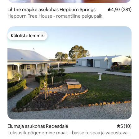
Lihtne majake asukohas Hepburn Springs
Keskmine hinn
4,97 (281)
Hepburn Tree House - romantiline pelgupaik
Külaliste lemmik
Külaliste lemmik
Elumaja asukohas Redesdale
Keskmine 
5 (10)
Luksuslik põgenemine maalt - bassein, spaa ja vapustavad
vaated