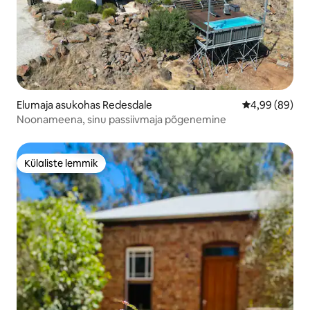
Elumaja asukohas Redesdale
Keskmine hinn
4,99 (89)
Noonameena, sinu passiivmaja põgenemine
Külaliste lemmik
Külaliste lemmik