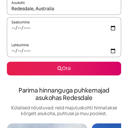
Asukoht
Kui tulemused on kuvatud, liigu ekraanil nooleklahvidega või 
Saabumine
Lahkumine
Otsi
Parima hinnanguga puhkemajad
asukohas Redesdale
Külalised nõustuvad: neid majutuskohti hinnatakse
kõrgelt asukoha, puhtuse ja muu poolest.