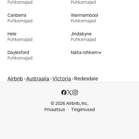
Puhkemajad
Puhkemajad
Canberra
Warrnambool
Puhkemajad
Puhkemajad
Hele
Jindabyne
Puhkemajad
Puhkemajad
Daylesford
Näita rohkem
Puhkemajad
Airbnb
Austraalia
Victoria
Redesdale
© 2026 Airbnb, Inc.
Privaatsus
Tingimused