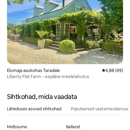
Elumaja asukohas Taradale
Keskmine hinn
4,88 (49)
LIberty Flat Farm – eepiline meelelahutus
Sihtkohad, mida vaadata
Läheduses asuvad sihtkohad
Populaarsed vaatamisväärsuse
Melbourne
Ballarat