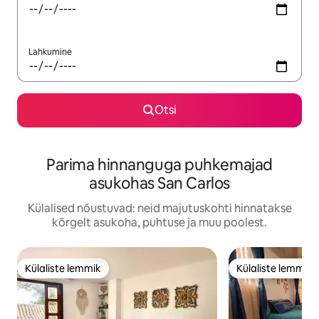
Lahkumine
Otsi
Parima hinnanguga puhkemajad
asukohas San Carlos
Külalised nõustuvad: neid majutuskohti hinnatakse
kõrgelt asukoha, puhtuse ja muu poolest.
Külaliste lemmik
Külaliste lemmik
Külaliste lemmik
Külaliste lemmik