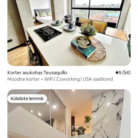
Korter asukohas Teusaquillo
Keskmine h
5 (54)
Moodne korter + WiFi | Coworking | USA saatkond
Külaliste lemmik
Külaliste lemmik