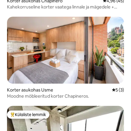
Korter asukohas Chapinero
Keskmine hin
4,96 (45)
Kahekorruseline korter vaatega linnale ja mägedele +
iseseisev sisseregistreerimine
Korter asukohas Usme
Keskmine
5 (3)
Moodne möbleeritud korter Chapineros.
Külaliste lemmik
Külaliste suur lemmik