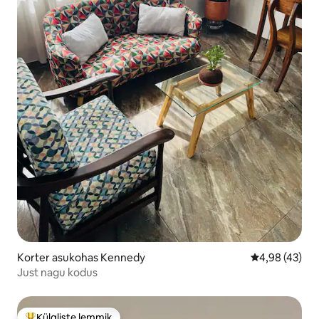
Korter asukohas Kennedy
Keskmine hin
4,98 (43)
Just nagu kodus
Külaliste lemmik