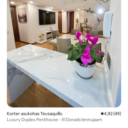
Korter asukohas Teusaquillo
Keskmine hin
4,92 (49)
Luxury Duplex Penthouse – El Dorado lennujaam