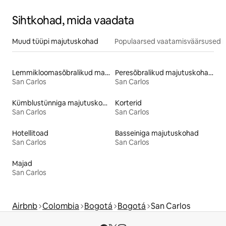
Sihtkohad, mida vaadata
Muud tüüpi majutuskohad
Populaarsed vaatamisväärsused m
Lemmikloomasõbralikud majutuskohad
Peresõbralikud majutuskohad
San Carlos
San Carlos
Kümblustünniga majutuskohad
Korterid
San Carlos
San Carlos
Hotellitoad
Basseiniga majutuskohad
San Carlos
San Carlos
Majad
San Carlos
Airbnb
Colombia
Bogotá
Bogotá
San Carlos