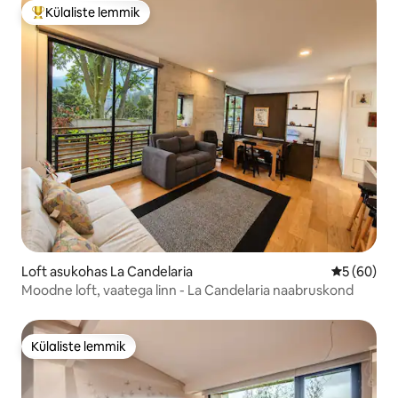
Külaliste lemmik
Külaliste suur lemmik
Loft asukohas La Candelaria
Keskmine h
5 (60)
Moodne loft, vaatega linn - La Candelaria naabruskond
Külaliste lemmik
Külaliste lemmik