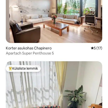
Korter asukohas Chapinero
Keskmine 
5 (17)
Apartach Super Penthouse 5
Külaliste lemmik
Külaliste suur lemmik