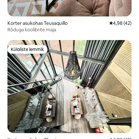
Korter asukohas Teusaquillo
Keskmine hin
4,98 (42)
Rõduga koolibrite maja
Külaliste lemmik
Külaliste lemmik