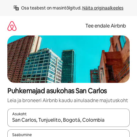
Liigu
Osa teabest on masintõlgitud. 
Näita originaalkeeles
sisu
juurde
Tee endale Airbnb
Puhkemajad asukohas San Carlos
Leia ja broneeri Airbnb kaudu ainulaadne majutuskoht
Asukoht
Kui tulemused on kuvatud, liigu ekraanil nooleklahvidega või 
Saabumine