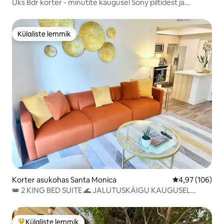
Üks Bdr korter - minutite kaugusel Sony piltidest ja
Veneetsia kanalitest
Külaliste lemmik
Külaliste lemmik
Korter asukohas Santa Monica
Keskmine hinna
4,97 (106)
👑 2 KING BED SUITE 🌊 JALUTUSKÄIGU KAUGUSEL
RANNAST,PIER, PROMENAAD
Külaliste lemmik