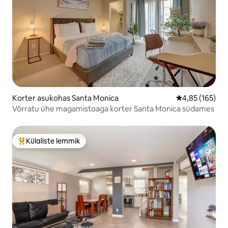
Korter asukohas Santa Monica
Keskmine hinn
4,85 (165)
Võrratu ühe magamistoaga korter Santa Monica südames
Külaliste lemmik
Külaliste suur lemmik