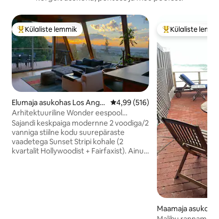
Külaliste lemmik
Külaliste lemm
Külaliste suur lemmik
Külaliste suur le
Elumaja asukohas Los Angel
Keskmine hinnang 4,99/5, 516 h
4,99 (516)
es
Arhitektuuriline Wonder eespool
Sunset-WeHo w/ Big View
Sajandi keskpaiga modernne 2 voodiga/2
vanniga stiilne kodu suurepäraste
vaadetega Sunset Stripi kohale (2
kvartalit Hollywoodist + Fairfaxist). Ainult
kvartali kaugusel tegevusest, kuid väga
privaatne ja vaikne. Hiljutised
renoveerimised katuselt vundamendile,
kütte-/kliimaseadmele, 1 Giga/sec wifi,
ühendatud + välja 11 kõlariga,
filmiprojektor + kaks 4k telerit (tasuta
Maamaja asukohas
Netflix, HBOMax ja AppleTV+), 2 autoga
Malibu rannamaja