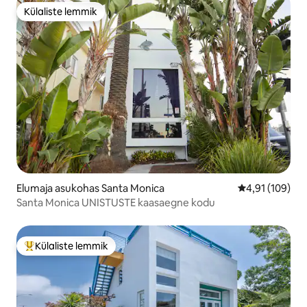
Külaliste lemmik
Külaliste lemmik
Elumaja asukohas Santa Monica
Keskmine hinn
4,91 (109)
Santa Monica UNISTUSTE kaasaegne kodu
Külaliste lemmik
Külaliste suur lemmik