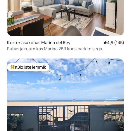
Korter asukohas Marina del Rey
Keskmine hin
4,9 (145)
Puhas ja ruumikas Marina 2BR koos parkimisega
Külaliste lemmik
Külaliste suur lemmik