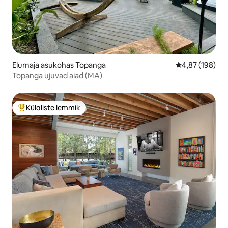
Elumaja asukohas Topanga
Keskmine hinna
4,87 (198)
Topanga ujuvad aiad (MA)
Külaliste lemmik
Külaliste suur lemmik