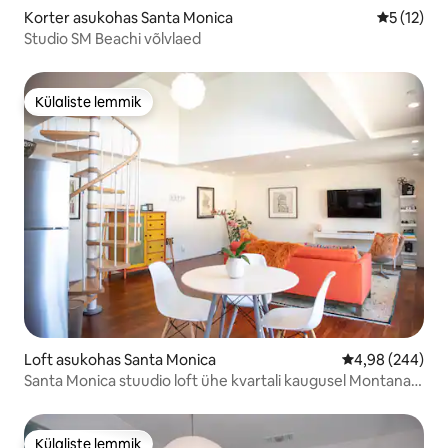
Korter asukohas Santa Monica
Keskmine 
5 (12)
Studio SM Beachi võlvlaed
Külaliste lemmik
Külaliste lemmik
Loft asukohas Santa Monica
Keskmine hinna
4,98 (244)
Santa Monica stuudio loft ühe kvartali kaugusel Montana
avenüüst
Külaliste lemmik