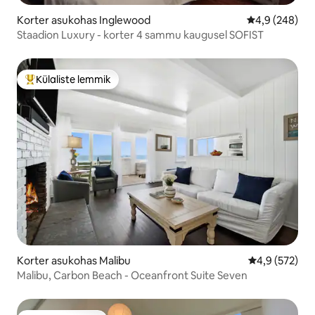
Korter asukohas Inglewood
Keskmine hinn
4,9 (248)
Staadion Luxury - korter 4 sammu kaugusel SOFIST
Külaliste lemmik
Külaliste suur lemmik
Korter asukohas Malibu
Keskmine hin
4,9 (572)
Malibu, Carbon Beach - Oceanfront Suite Seven