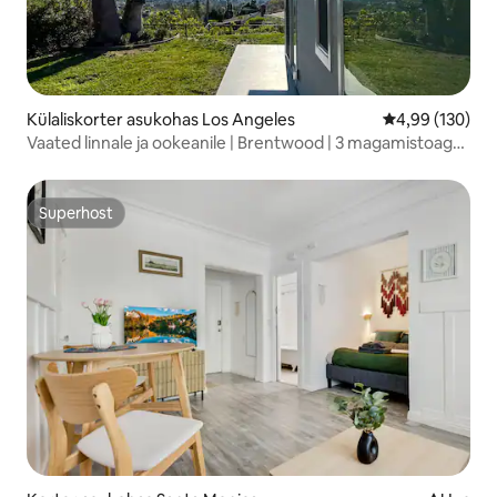
Külaliskorter asukohas Los Angeles
Keskmine hinna
4,99 (130)
Vaated linnale ja ookeanile | Brentwood | 3 magamistoaga
sviit
Superhost
Superhost