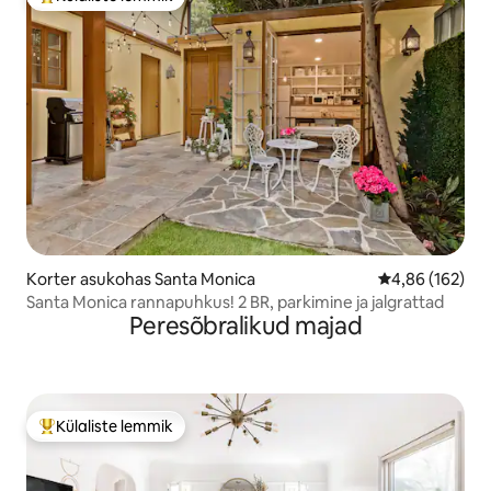
Külaliste suur lemmik
Korter asukohas Santa Monica
Keskmine hinn
4,86 (162)
Santa Monica rannapuhkus! 2 BR, parkimine ja jalgrattad
Peresõbralikud majad
Külaliste lemmik
Külaliste suur lemmik