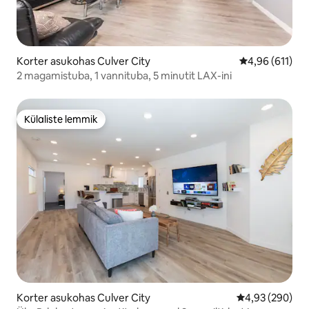
Korter asukohas Culver City
Keskmine hinn
4,96 (611)
2 magamistuba, 1 vannituba, 5 minutit LAX-ini
Külaliste lemmik
Külaliste lemmik
Korter asukohas Culver City
Keskmine hinna
4,93 (290)