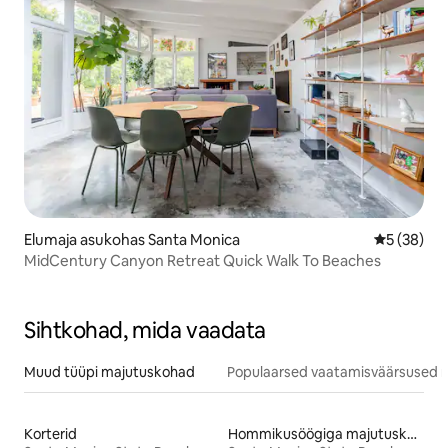
Elumaja asukohas Santa Monica
Keskmine h
5 (38)
MidCentury Canyon Retreat Quick Walk To Beaches
Sihtkohad, mida vaadata
Muud tüüpi majutuskohad
Populaarsed vaatamisväärsused m
Korterid
Hommikusöögiga majutuskohad