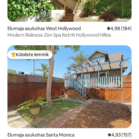
Elumaja asukohas West Hollywood
Keskmine hinna
4,98 (184)
Modern Balinese Zen Spa Retriit Hollywood Hillsis
Külaliste lemmik
Külaliste suur lemmik
Elumaja asukohas Santa Monica
Keskmine hinn
4,93 (157)