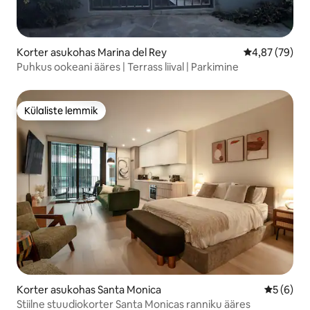
Korter asukohas Marina del Rey
Keskmine hinn
4,87 (79)
Puhkus ookeani ääres | Terrass liival | Parkimine
Külaliste lemmik
Külaliste lemmik
Korter asukohas Santa Monica
Keskmine
5 (6)
Stiilne stuudiokorter Santa Monicas ranniku ääres