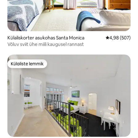
Külaliskorter asukohas Santa Monica
Keskmine hinna
4,98 (507)
Võluv sviit ühe miili kaugusel rannast
Külaliste lemmik
Külaliste lemmik