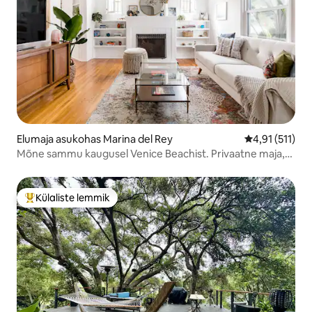
Elumaja asukohas Marina del Rey
Keskmine hinn
4,91 (511)
Mõne sammu kaugusel Venice Beachist. Privaatne maja,
siseõue garaaž
Külaliste lemmik
Külaliste suur lemmik