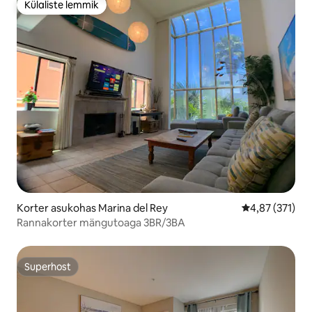
Külaliste lemmik
Külaliste lemmik
Korter asukohas Marina del Rey
Keskmine hinn
4,87 (371)
Rannakorter mängutoaga 3BR/3BA
Superhost
Superhost