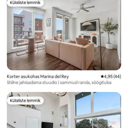
Külaliste lemmik
Külaliste lemmik
Korter asukohas Marina del Rey
Keskmine hin
4,95 (44)
Stiilne jahisadama stuudio | sammud randa, söögituba
Külaliste lemmik
Külaliste lemmik