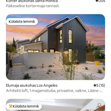
Korter asukohas Santa Monica
Uus maju
Uus
Päikeseline kortermaja rannast.
Külaliste lemmik
Külaliste lemmik
Elumaja asukohas Los Angeles
Keskmine 
5 (15)
Arhitekti loft, 1 magamistuba, privaatne, vaikne, Lääne-
LA, ADU
Külaliste lemmik
Külaliste suur lemmik