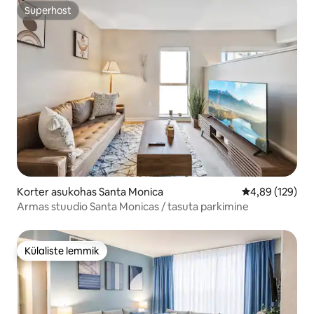
Superhost
Superhost
Korter asukohas Santa Monica
Keskmine hinna
4,89 (129)
Armas stuudio Santa Monicas / tasuta parkimine
Külaliste lemmik
Külaliste lemmik