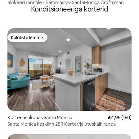
Blokeeri rannale - hämmastav SantaMonica Craftsman
Konditsioneeriga korterid
Külaliste lemmik
Külaliste lemmik
Korter asukohas Santa Monica
Keskmine hinn
4,95 (150)
Santa Monica kesklinn 2BR Korter/jalutuskäik randa