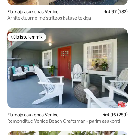
Elumaja asukohas Venice
Keskmine hinna
4,97 (732)
Arhitektuurne meistriteos katuse tekiga
Külaliste lemmik
Külaliste lemmik
Elumaja asukohas Venice
Keskmine hinna
4,96 (289)
Remonditud Venice Beach Craftsman - parim asukoht!