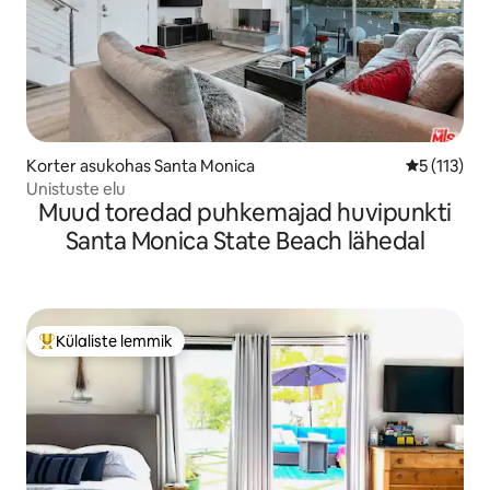
Korter asukohas Santa Monica
Keskmine h
5 (113)
Unistuste elu
Muud toredad puhkemajad huvipunkti
Santa Monica State Beach lähedal
Külaliste lemmik
Külaliste suur lemmik