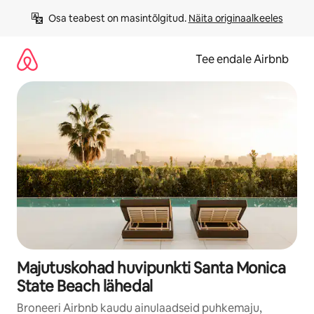
Liigu
Osa teabest on masintõlgitud. 
Näita originaalkeeles
sisu
juurde
Tee endale Airbnb
Majutuskohad huvipunkti Santa Monica
State Beach lähedal
Broneeri Airbnb kaudu ainulaadseid puhkemaju,