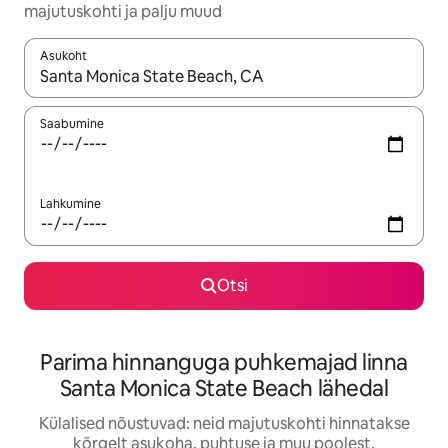
majutuskohti ja palju muud
Asukoht
Kui tulemused on kuvatud, liigu ekraanil nooleklahvidega või 
Saabumine
Lahkumine
Otsi
Parima hinnanguga puhkemajad linna
Santa Monica State Beach lähedal
Külalised nõustuvad: neid majutuskohti hinnatakse
kõrgelt asukoha, puhtuse ja muu poolest.