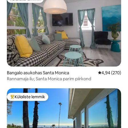
Külaliste lemmik
Bangalo asukohas Santa Monica
Keskmine hinna
4,94 (270)
Rannamaja ilu; Santa Monica parim piirkond
Külaliste lemmik
Külaliste suur lemmik