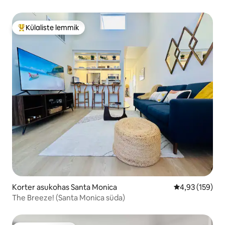
Külaliste lemmik
Külaliste suur lemmik
Korter asukohas Santa Monica
Keskmine hinn
4,93 (159)
The Breeze! (Santa Monica süda)