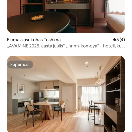
Elumaja asukohas Toshima
Keskmine
5 (4)
„AVAMINE 2026. aasta juulis“ „innnn-komeya“ – hotell, kus
saab rentida tervet hoonet, 5 minuti kaugusel Ikebukura
jaamast ja 2 minuti kaugusel Higashi-Nagasaki jaamast
Superhost
Superhost