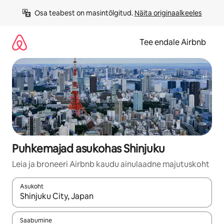
Liigu
Osa teabest on masintõlgitud. 
Näita originaalkeeles
sisu
juurde
Tee endale Airbnb
Puhkemajad asukohas Shinjuku
Leia ja broneeri Airbnb kaudu ainulaadne majutuskoht
Asukoht
Kui tulemused on kuvatud, liigu ekraanil nooleklahvidega või 
Saabumine