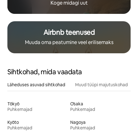
Koge midagi uut
Airbnb teenused
Muuda oma peatumine veel erilisemaks
Sihtkohad, mida vaadata
Läheduses asuvad sihtkohad
Muud tüüpi majutuskohad
Tōkyō
Ōsaka
Puhkemajad
Puhkemajad
Kyōto
Nagoya
Puhkemajad
Puhkemajad