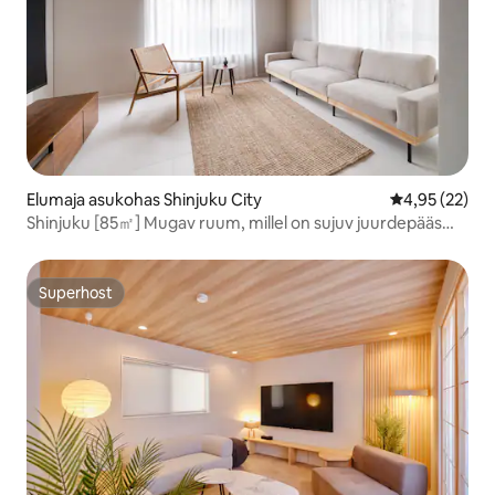
Elumaja asukohas Shinjuku City
Keskmine hin
4,95 (22)
Shinjuku [85㎡] Mugav ruum, millel on sujuv juurdepääs
kesklinna ja elukeskkond
Superhost
Superhost