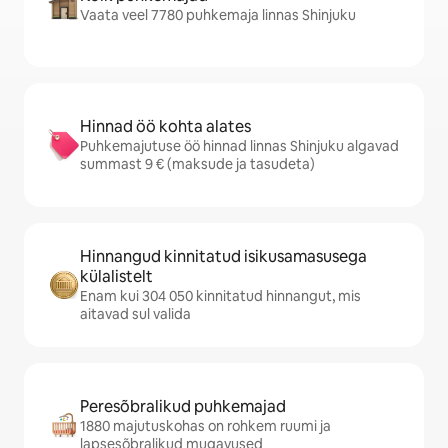
Vaata veel 7780 puhkemaja linnas Shinjuku
Hinnad öö kohta alates
Puhkemajutuse öö hinnad linnas Shinjuku algavad
summast 9 € (maksude ja tasudeta)
Hinnangud kinnitatud isikusamasusega
külalistelt
Enam kui 304 050 kinnitatud hinnangut, mis
aitavad sul valida
Peresõbralikud puhkemajad
1880 majutuskohas on rohkem ruumi ja
lapsesõbralikud mugavused