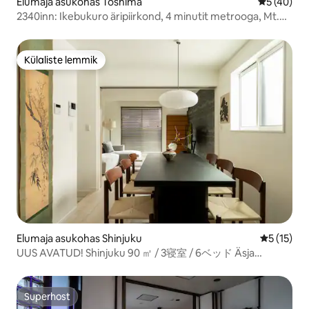
Elumaja asukohas Toshima
Keskmine 
5 (40)
2340inn: Ikebukuro äripiirkond, 4 minutit metrooga, Mt.
Katusel nähtav Fuji, hämmastavalt kujundatud 55 ！,
Jaapani tatami + elutuba, 2 vannituba
Külaliste lemmik
Külaliste lemmik
Elumaja asukohas Shinjuku
Keskmine 
5 (15)
UUS AVATUD! Shinjuku 90 ㎡ / 3寝室 / 6ベッド Äsja
ehitatud
Superhost
Superhost