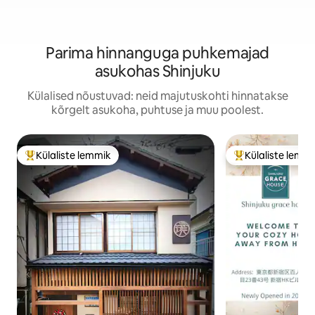
Parima hinnanguga puhkemajad
asukohas Shinjuku
Külalised nõustuvad: neid majutuskohti hinnatakse
kõrgelt asukoha, puhtuse ja muu poolest.
Külaliste lemmik
Külaliste lemm
Külaliste suur lemmik
Külaliste suur le