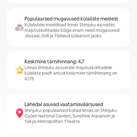
Populaarsed mugavused külaliste meelest
Külalistele meeldivad linnas Shinjuku asuvates
majutuskohtades kõige enam need mugavused:
Jõusaal, Grill ja Töölaud sülearvuti jaoks
Keskmine tärnihinnang: 4,7
Linnas Shinjuku asuvatele majutuskohtadele
külaliste poolt antud keskmine tärnihinnang on
4,7/5
Lähedal asuvad vaatamisväärsused
Shinjuku: populaarsed kohad linnas on Shinjuku
Gyoen National Garden, Sunshine Aquarium ja
Tokyo Metropolitan Theatre