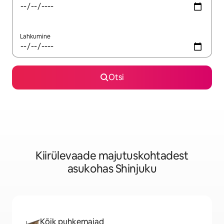
Lahkumine
Otsi
Kiirülevaade majutuskohtadest
asukohas Shinjuku
Kõik puhkemajad