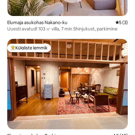
Elumaja asukohas Nakano-ku
Keskmine
5 (3)
Uuesti avatud! 103 ㎡ villa, 7 min Shinjukust, parkimine
Külaliste lemmik
Külaliste suur lemmik