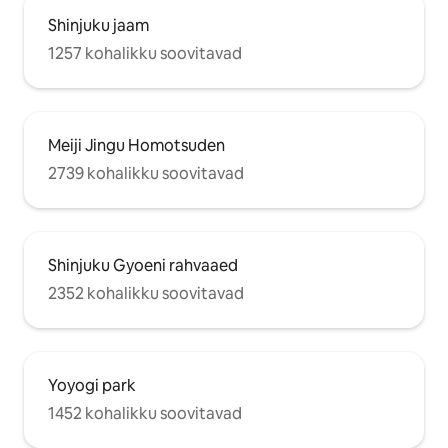
igapäevaste vajaduste rahuldamiseks.
Shinjuku jaam
Ümbritsevad vaatamisväärsused 7-
minutilise jalutuskäigu kaugusel: Shinjuku
1257 kohalikku soovitavad
Kabukicho Erinevad erirestoranid ja
kohvikud Esmatarbekaupade pood ja
apteek 15-minutilise jalutuskäigu
kaugusel: Isetani Shinjuku kauplus Don
Quijote Shinjuku pood Korea Town (Shin-
Meiji Jingu Homotsuden
Okubo) Hanazono-jinja pühamu Shinjuku
2739 kohalikku soovitavad
Golden Gai
Shinjuku Gyoeni rahvaaed
2352 kohalikku soovitavad
Yoyogi park
1452 kohalikku soovitavad