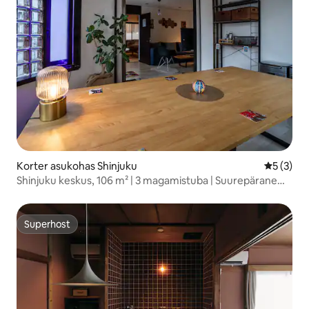
Korter asukohas Shinjuku
Keskmine
5 (3)
Shinjuku keskus, 106 m² | 3 magamistuba | Suurepärane
asukoht
Superhost
Superhost