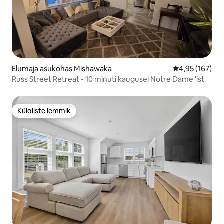
Elumaja asukohas Mishawaka
Keskmine hinn
4,95 (167)
Russ Street Retreat - 10 minuti kaugusel Notre Dame 'ist
Külaliste lemmik
Külaliste lemmik