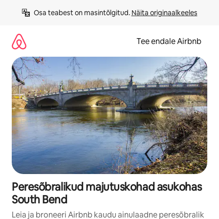
Liigu
Osa teabest on masintõlgitud. 
Näita originaalkeeles
sisu
juurde
Tee endale Airbnb
Peresõbralikud majutuskohad asukohas
South Bend
Leia ja broneeri Airbnb kaudu ainulaadne peresõbralik