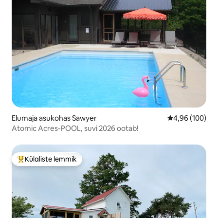
Elumaja asukohas Sawyer
Keskmine hinna
4,96 (100)
Atomic Acres-POOL, suvi 2026 ootab!
Külaliste lemmik
Külaliste suur lemmik