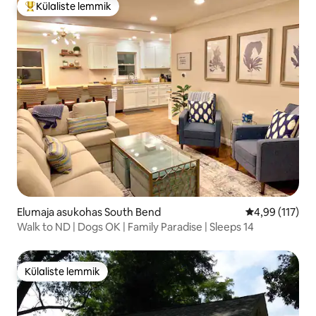
Külaliste lemmik
Külaliste suur lemmik
Elumaja asukohas South Bend
Keskmine hinn
4,99 (117)
Walk to ND | Dogs OK | Family Paradise | Sleeps 14
Külaliste lemmik
Külaliste lemmik