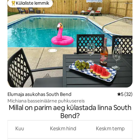
Külaliste lemmik
Külaliste suur lemmik
Elumaja asukohas South Bend
Keskmine 
5 (32)
Michiana basseiniäärne puhkusereis
Millal on parim aeg külastada linna South
Bend?
Kuu
Keskm hind
Keskm temp