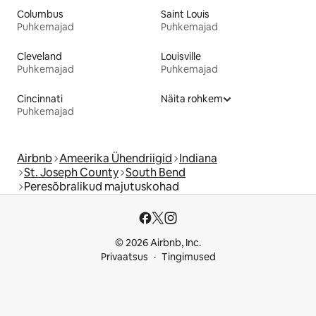
Columbus
Saint Louis
Puhkemajad
Puhkemajad
Cleveland
Louisville
Puhkemajad
Puhkemajad
Cincinnati
Näita rohkem
Puhkemajad
Airbnb
Ameerika Ühendriigid
Indiana
St. Joseph County
South Bend
Peresõbralikud majutuskohad
© 2026 Airbnb, Inc.
Privaatsus
Tingimused