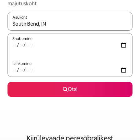
majutuskoht
Asukoht
Kui tulemused on kuvatud, liigu ekraanil nooleklahvidega või 
Saabumine
Lahkumine
Otsi
Kiirülevaade peresõbralikest