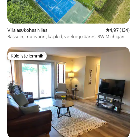
Villa asukohas Niles
Keskmine hinn
4,97 (134)
Bassein, mullivann, kajakid, veekogu ääres, SW Michigan
Külaliste lemmik
Külaliste lemmik