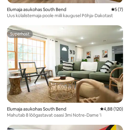
Elumaja asukohas South Bend
Keskmine
5 (7)
Uus külalistemaja poole miili kaugusel Põhja-Dakotast
Superhost
Superhost
Elumaja asukohas South Bend
Keskmine hinn
4,88 (120)
Mahutab 8 lõõgastavat oaasi 3mi Notre-Dame 'i