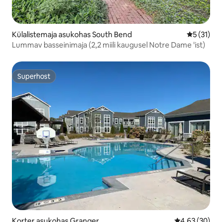
Külalistemaja asukohas South Bend
Keskmine 
5 (31)
Lummav basseinimaja (2,2 miili kaugusel Notre Dame 'ist)
Superhost
Superhost
Korter asukohas Granger
Keskmine hinn
4,63 (30)