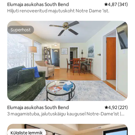
Elumaja asukohas South Bend
Keskmine hinn
4,87 (341)
Hiljuti renoveeritud majutuskoht Notre Dame 'ist.
Superhost
Superhost
Elumaja asukohas South Bend
Keskmine hinn
4,92 (221)
3 magamistuba, jalutuskäigu kaugusel Notre-Dame'ist |
Privaatne hoov ja parkimine
Külaliste lemmik