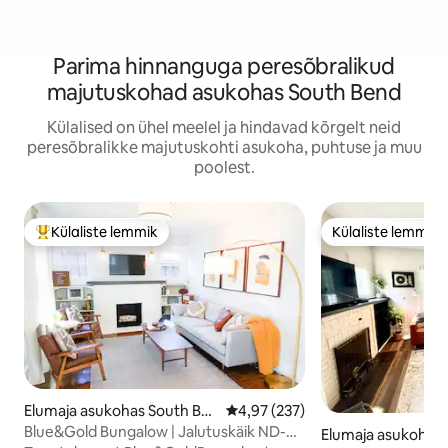
Parima hinnanguga peresõbralikud
majutuskohad asukohas South Bend
Külalised on ühel meelel ja hindavad kõrgelt neid
peresõbralikke majutuskohti asukoha, puhtuse ja muu
poolest.
Külaliste lemmik
Külaliste lemmik
Külaliste suur lemmik
Külaliste lemmik
Elumaja asukohas South Be
Keskmine hinnang 4,97/5, 237 h
4,97 (237)
nd
Blue&Gold Bungalow | Jalutuskäik ND-
Elumaja asukohas 