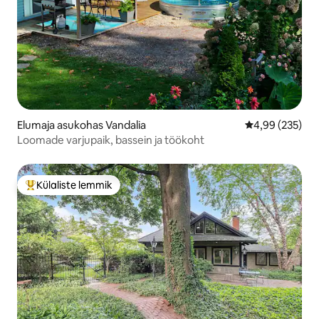
Elumaja asukohas Vandalia
Keskmine hinna
4,99 (235)
Loomade varjupaik, bassein ja töökoht
Külaliste lemmik
Külaliste suur lemmik