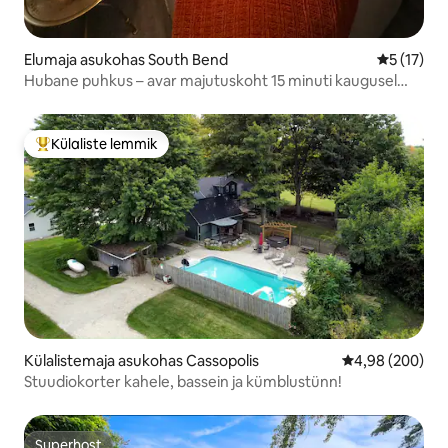
Elumaja asukohas South Bend
Keskmine 
5 (17)
Hubane puhkus – avar majutuskoht 15 minuti kaugusel
Notre Dame'ist
Külaliste lemmik
Külaliste suur lemmik
Külalistemaja asukohas Cassopolis
Keskmine hinna
4,98 (200)
Stuudiokorter kahele, bassein ja kümblustünn!
Superhost