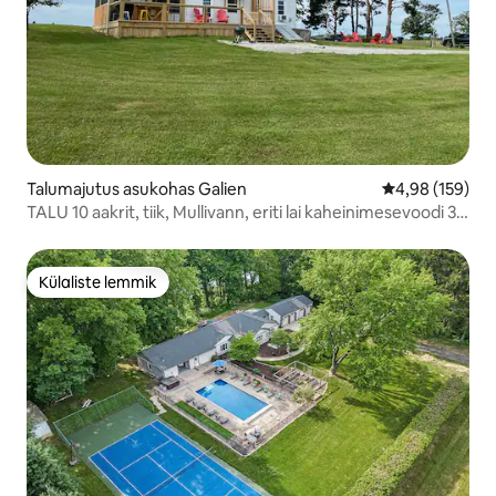
Talumajutus asukohas Galien
Keskmine hinn
4,98 (159)
TALU 10 aakrit, tiik, Mullivann, eriti lai kaheinimesevoodi 30
min ND
Külaliste lemmik
Külaliste lemmik