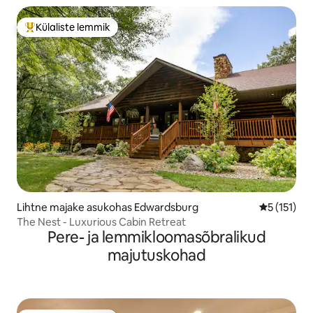
Külaliste lemmik
Külaliste suur lemmik
Lihtne majake asukohas Edwardsburg
Keskmine h
5 (151)
The Nest - Luxurious Cabin Retreat
Pere- ja lemmikloomasõbralikud
majutuskohad