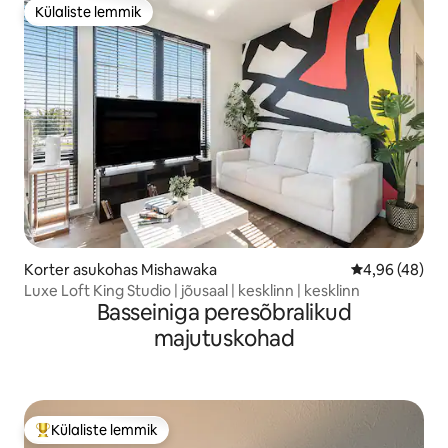
Külaliste lemmik
Külaliste lemmik
Korter asukohas Mishawaka
Keskmine hinn
4,96 (48)
Luxe Loft King Studio | jõusaal | kesklinn | kesklinn
Basseiniga peresõbralikud
majutuskohad
Külaliste lemmik
Külaliste suur lemmik