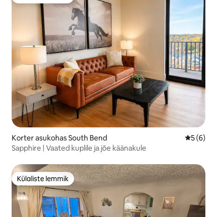
Külaliste lemmik
Korter asukohas South Bend
Keskmine
5 (6)
Sapphire | Vaated kuplile ja jõe käänakule
Külaliste lemmik
Külaliste lemmik