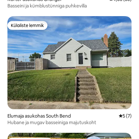
Basseini ja kümblustünniga puhkevilla
Külaliste lemmik
Külaliste lemmik
Elumaja asukohas South Bend
Keskmine
5 (7)
Hubane ja mugav basseiniga majutuskoht