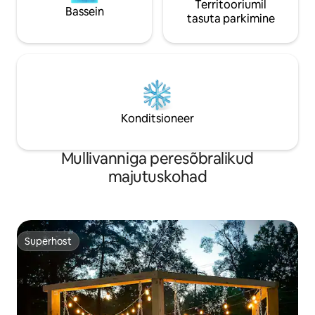
Territooriumil
Bassein
tasuta parkimine
Konditsioneer
Mullivanniga peresõbralikud
majutuskohad
Superhost
Superhost