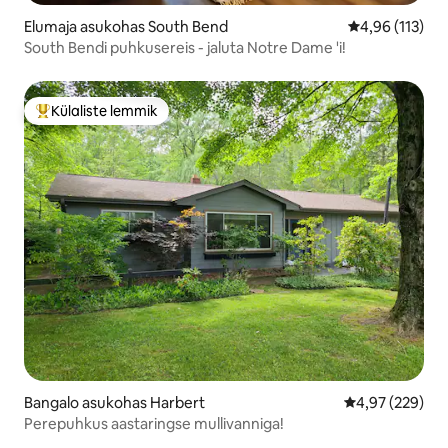
Elumaja asukohas South Bend
Keskmine hinn
4,96 (113)
South Bendi puhkusereis - jaluta Notre Dame 'i!
Külaliste lemmik
Külaliste suur lemmik
Bangalo asukohas Harbert
Keskmine hinna
4,97 (229)
Perepuhkus aastaringse mullivanniga!