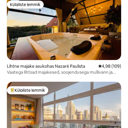
Külaliste lemmik
Külaliste lemmik
Lihtne majake asukohas Nazaré Paulista
Keskmine hinna
4,98 (109)
Vaatega lihtsad majakesed, soojendusega mullivann ja
kamin
Külaliste lemmik
Külaliste suur lemmik