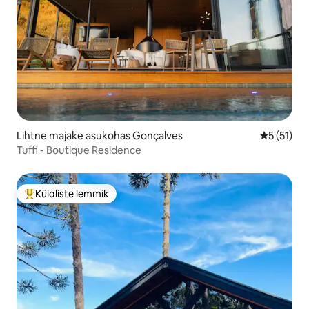
Lihtne majake asukohas Gonçalves
Keskmine 
5 (51)
Tuffi - Boutique Residence
Külaliste lemmik
Külaliste suur lemmik