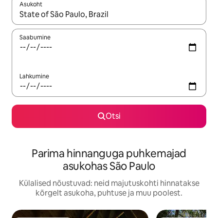
Asukoht
Kui tulemused on kuvatud, liigu ekraanil nooleklahvidega või 
Saabumine
Lahkumine
Otsi
Parima hinnanguga puhkemajad
asukohas São Paulo
Külalised nõustuvad: neid majutuskohti hinnatakse
kõrgelt asukoha, puhtuse ja muu poolest.