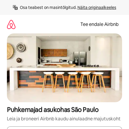
Liigu
Osa teabest on masintõlgitud. 
Näita originaalkeeles
sisu
juurde
Tee endale Airbnb
Puhkemajad asukohas São Paulo
Leia ja broneeri Airbnb kaudu ainulaadne majutuskoht