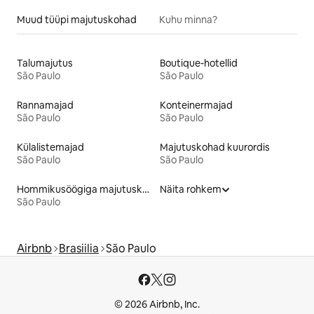
Muud tüüpi majutuskohad
Kuhu minna?
Talumajutus
Boutique-hotellid
São Paulo
São Paulo
Rannamajad
Konteinermajad
São Paulo
São Paulo
Külalistemajad
Majutuskohad kuurordis
São Paulo
São Paulo
Hommikusöögiga majutuskohad
Näita rohkem
São Paulo
Airbnb
Brasiilia
São Paulo
© 2026 Airbnb, Inc.