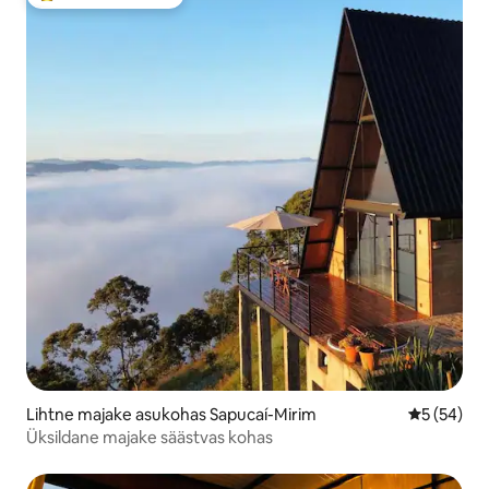
Külaliste suur lemmik
Lihtne majake asukohas Sapucaí-Mirim
Keskmine h
5 (54)
Üksildane majake säästvas kohas