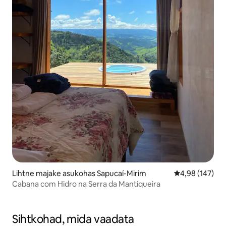
Lihtne majake asukohas Sapucaí-Mirim
Keskmine hinn
4,98 (147)
Cabana com Hidro na Serra da Mantiqueira
Sihtkohad, mida vaadata