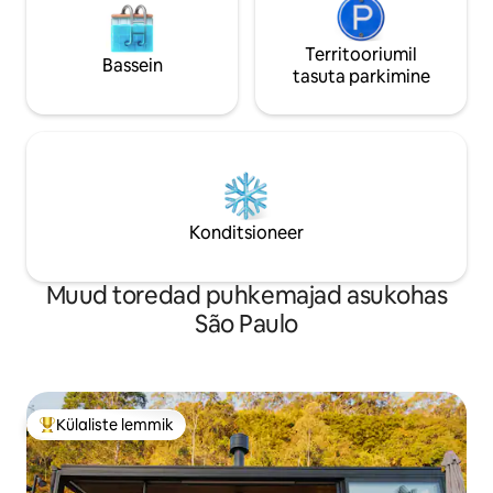
Territooriumil
Bassein
tasuta parkimine
Konditsioneer
Muud toredad puhkemajad asukohas
São Paulo
Külaliste lemmik
Külaliste suur lemmik