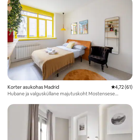
Korter asukohas Madrid
Keskmine hin
4,72 (61)
Hubane ja valgusküllane majutuskoht Mostensese
keskuses