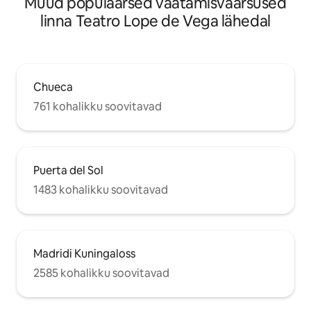
Muud populaarsed vaatamisväärsused
edificio:** 35 €/día. * **Parking a 5
linna Teatro Lope de Vega lähedal
minutos andando:** 20 €/día · 70 €/3 días
· 170 €/mes.
Chueca
761 kohalikku soovitavad
Puerta del Sol
1483 kohalikku soovitavad
Madridi Kuningaloss
2585 kohalikku soovitavad