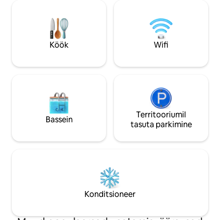
cama **King Size (180 × 200 cm)** *
kaubanduslikud esitlused
Amplio salón con sofá cama de **160 ×
seaduste kohaselt 
200 cm** * Vestidor y armarios
esitama saabumis
empotrados * Smart TV de **65"** * Wifi
telefoninumbri, aadr
de alta velocidad **1 Gbps**, ideal para
Köök
Wifi
teletrabajar ### Cocina totalmente
equipada Encontrarás todo lo necesario
para cocinar y disfrutar de una estancia
sin preocupaciones: * Lavadora,
secadora y lavavajillas * Placa
vitrocerámica * Microondas * Nevera con
congelador * Cafetera Nespresso *
Hervidor de agua * Tostadora *
Territooriumil
Bassein
Exprimidor * Plancha y tabla de planchar
tasuta parkimine
* Aspiradora ### Baño Amplio baño con
acabados de alta calidad que incluye: *
Gran ducha *walk-in* * Doble lavabo *
Secador de pelo ### Detalles premium *
Ropa de cama de satén de **400 hilos** *
Toallas de alta calidad * Amenities
cuidadosamente seleccionados para una
Konditsioneer
estancia confortable ### Aparcamiento
Dispones de varias opciones muy
cómodas: * **Parking en el mismo