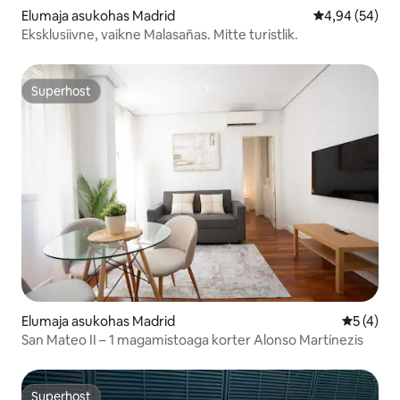
Elumaja asukohas Madrid
Keskmine hinn
4,94 (54)
Eksklusiivne, vaikne Malasañas. Mitte turistlik.
Superhost
Superhost
Elumaja asukohas Madrid
Keskmine
5 (4)
San Mateo II – 1 magamistoaga korter Alonso Martínezis
Superhost