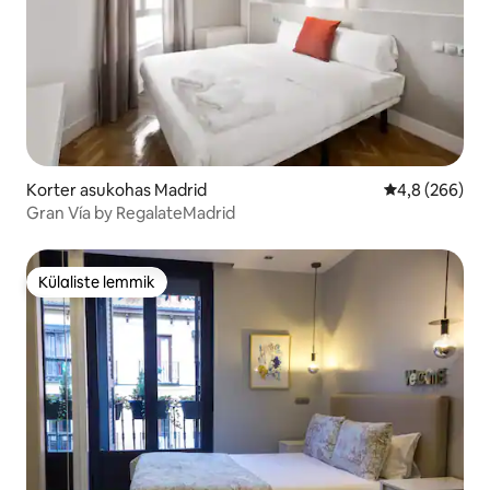
Korter asukohas Madrid
Keskmine hinn
4,8 (266)
Gran Vía by RegalateMadrid
Külaliste lemmik
Külaliste lemmik