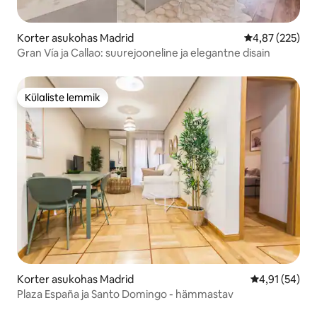
Korter asukohas Madrid
Keskmine hinna
4,87 (225)
Gran Vía ja Callao: suurejooneline ja elegantne disain
Külaliste lemmik
Külaliste lemmik
Korter asukohas Madrid
Keskmine hin
4,91 (54)
Plaza España ja Santo Domingo - hämmastav