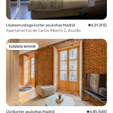
Lisateenustega korter asukohas Madrid
Keskmine hinn
4,91 (415)
Apartamentos de Carlos Alberto 2, stuudio
Külaliste lemmik
Külaliste lemmik
Üürikorter asukohas Madrid
Keskmine hinna
4,85 (685)