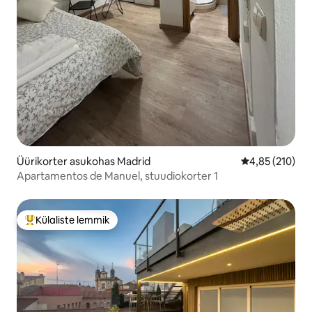
Üürikorter asukohas Madrid
Keskmine hinn
4,85 (210)
Apartamentos de Manuel, stuudiokorter 1
Külaliste lemmik
Külaliste suur lemmik