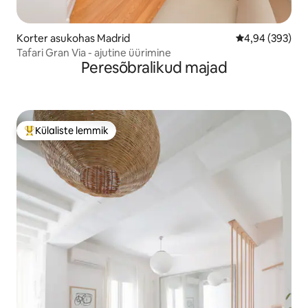
Korter asukohas Madrid
Keskmine hinna
4,94 (393)
Tafari Gran Via - ajutine üürimine
Peresõbralikud majad
Külaliste lemmik
Külaliste suur lemmik