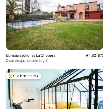
Elumaja asukohas La Chopera
Keskmine hinn
4,82 (87)
Disainmaja, bassein ja grill
Külaliste lemmik
Külaliste suur lemmik