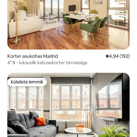
Korter asukohas Madrid
Keskmine hinn
4,94 (192)
4° B - luksuslik katusekorter terrassiga
Külaliste lemmik
Külaliste lemmik