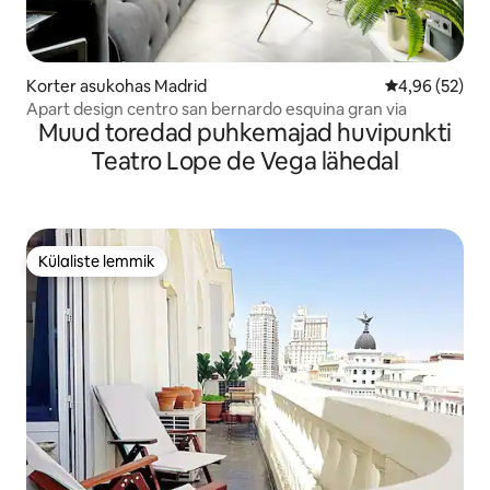
Korter asukohas Madrid
Keskmine hinn
4,96 (52)
Apart design centro san bernardo esquina gran via
Muud toredad puhkemajad huvipunkti
Teatro Lope de Vega lähedal
Külaliste lemmik
Külaliste lemmik