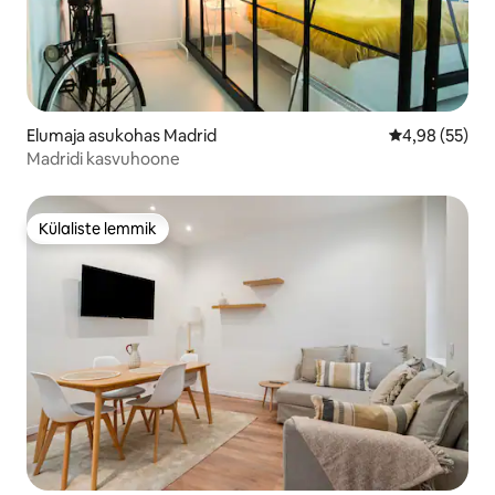
Elumaja asukohas Madrid
Keskmine hinn
4,98 (55)
Madridi kasvuhoone
Külaliste lemmik
Külaliste lemmik