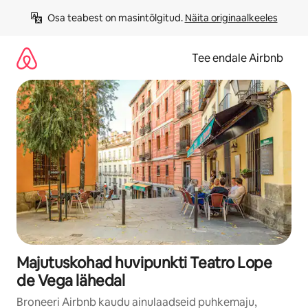
Liigu
Osa teabest on masintõlgitud. 
Näita originaalkeeles
sisu
juurde
Tee endale Airbnb
Majutuskohad huvipunkti Teatro Lope
de Vega lähedal
Broneeri Airbnb kaudu ainulaadseid puhkemaju,