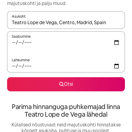
majutuskohti ja palju muud
Asukoht
Kui tulemused on kuvatud, liigu ekraanil nooleklahvidega või 
Saabumine
Lahkumine
Otsi
Parima hinnanguga puhkemajad linna
Teatro Lope de Vega lähedal
Külalised nõustuvad: neid majutuskohti hinnatakse
kõrgelt asukoha, puhtuse ja muu poolest.