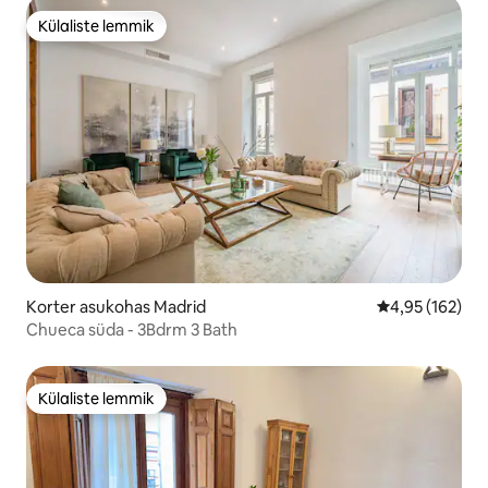
Külaliste lemmik
Külaliste lemmik
Korter asukohas Madrid
Keskmine hinn
4,95 (162)
Chueca süda - 3Bdrm 3 Bath
Külaliste lemmik
Külaliste lemmik