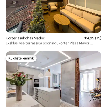
Korter asukohas Madrid
Keskmine hinn
4,99 (75)
Eksklusiivse terrassiga pööningukorter Plaza Mayori
lähedal
Külaliste lemmik
Külaliste lemmik