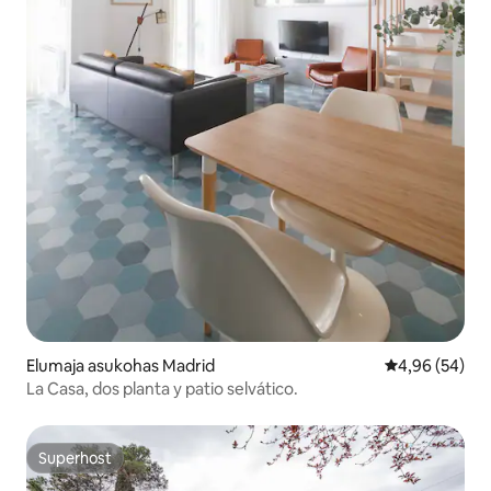
Elumaja asukohas Madrid
Keskmine hinn
4,96 (54)
La Casa, dos planta y patio selvático.
Superhost
Superhost