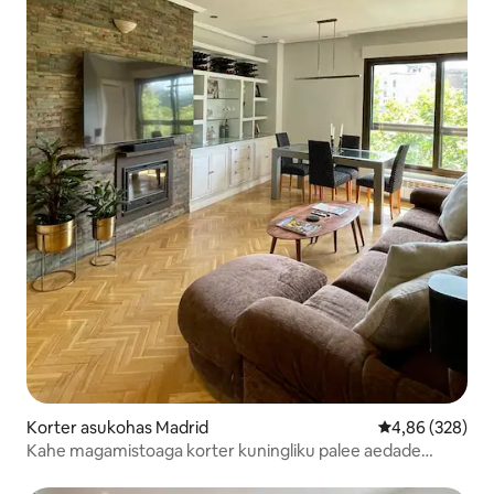
Korter asukohas Madrid
Keskmine hinna
4,86 (328)
Kahe magamistoaga korter kuningliku palee aedade
vastas