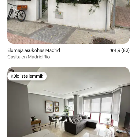
Elumaja asukohas Madrid
Keskmine hin
4,9 (82)
Casita en Madrid Rio
Külaliste lemmik
Külaliste lemmik