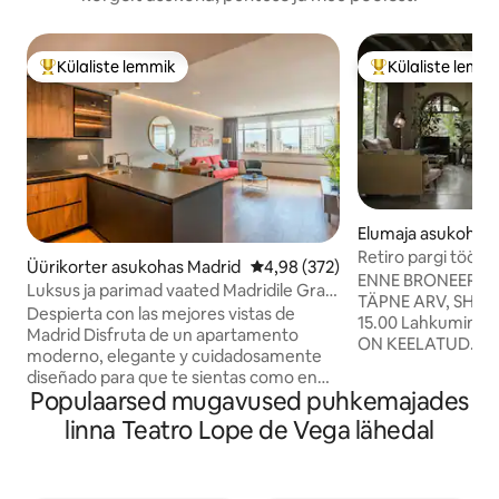
Külaliste lemmik
Külaliste lemm
Külaliste suur lemmik
Külaliste suur le
Elumaja asukohas
Retiro pargi tööst
Üürikorter asukohas Madrid
Keskmine hinnang 4,98/5, 372 h
4,98 (372)
ENNE BRONEERIMI
Luksus ja parimad vaated Madridile Gran
TÄPNE ARV, SH ISE. Saabumine: K
Vía kõrval...
Despierta con las mejores vistas de
15.00 Lahkumine: 12.00 TÄHT
Madrid Disfruta de un apartamento
ON KEELATUD. TÄIESTI KEELATUD
moderno, elegante y cuidadosamente
FOTOSESSIOONID, 
diseñado para que te sientas como en
REKLAAMIDE, YOU
Populaarsed mugavused puhkemajades
casa, con unas impresionantes vistas
VLOGIDE jms JAO
panorámicas de Madrid que harán que
linna Teatro Lope de Vega lähedal
MIS TAHES SALVEST
cada mañana sea especial. ### El
isiklikuks kasuta
espacio * AIRE ACONDICIONADO y 2
salvestused. KEELATUD
ventiladores portátiles * Dormitorio con
TÖÖKOOSOLEKUD, üritus