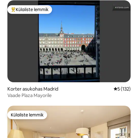
Külaliste lemmik
Külaliste suur lemmik
Korter asukohas Madrid
Keskmine h
5 (132)
Vaade Plaza Mayorile
Külaliste lemmik
Külaliste lemmik