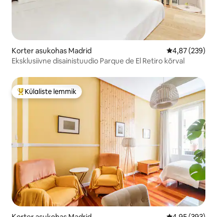
Korter asukohas Madrid
Keskmine hinna
4,87 (239)
Eksklusiivne disainistuudio Parque de El Retiro kõrval
Külaliste lemmik
Külaliste suur lemmik
Korter asukohas Madrid
Keskmine hinna
4,95 (393)