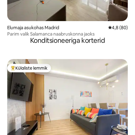
Elumaja asukohas Madrid
Keskmine hin
4,8 (80)
Parim valik Salamanca naabruskonna jaoks
Konditsioneeriga korterid
Külaliste lemmik
Külaliste suur lemmik