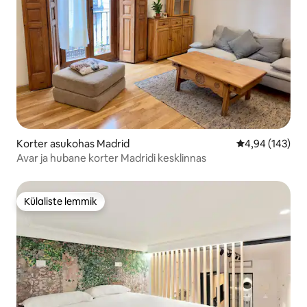
Korter asukohas Madrid
Keskmine hinn
4,94 (143)
Avar ja hubane korter Madridi kesklinnas
Külaliste lemmik
Külaliste lemmik