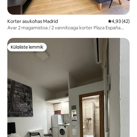
Korter asukohas Madrid
Keskmine hin
4,93 (42)
Avar 2 magamistoa / 2 vannitoaga korter Plaza España
lähedal Berlany Hispaania
Külaliste lemmik
Külaliste lemmik