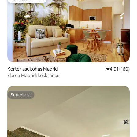
Külaliste lemmik
Korter asukohas Madrid
Keskmine hinn
4,91 (160)
Elamu Madridi kesklinnas
Superhost
Superhost