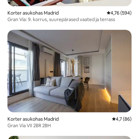
Korter asukohas Madrid
Keskmine hinna
4,76 (594)
Gran Vía: 9. korrus, suurepärased vaated ja terrass
Korter asukohas Madrid
Keskmine hi
4,7 (86)
Gran Via VII 2BR 2BH