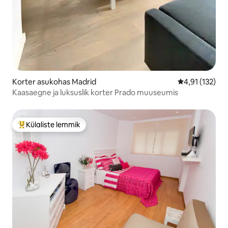
Korter asukohas Madrid
Keskmine hinn
4,91 (132)
Kaasaegne ja luksuslik korter Prado muuseumis
Külaliste lemmik
Külaliste suur lemmik