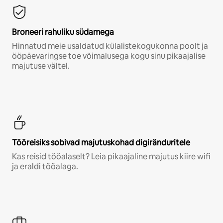
Broneeri rahuliku südamega
Hinnatud meie usaldatud külalistekogukonna poolt ja
ööpäevaringse toe võimalusega kogu sinu pikaajalise
majutuse vältel.
Tööreisiks sobivad majutuskohad digiränduritele
Kas reisid tööalaselt? Leia pikaajaline majutus kiire wifi
ja eraldi tööalaga.