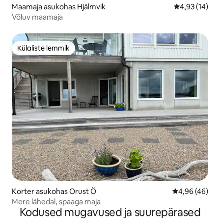
Maamaja asukohas Hjälmvik
Keskmine hin
4,93 (14)
Võluv maamaja
Külaliste lemmik
Külaliste lemmik
Korter asukohas Orust Ö
Keskmine hinn
4,96 (46)
Mere lähedal, spaaga maja
Kodused mugavused ja suurepärased