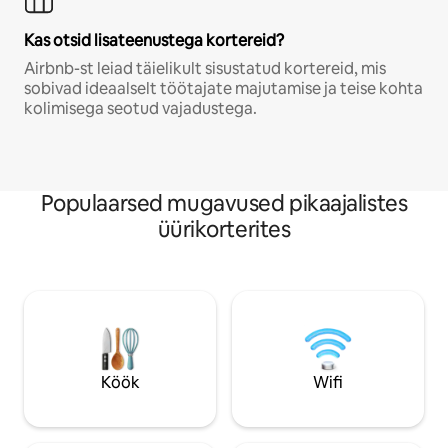
Kas otsid lisateenustega kortereid?
Airbnb-st leiad täielikult sisustatud kortereid, mis
sobivad ideaalselt töötajate majutamise ja teise kohta
kolimisega seotud vajadustega.
Populaarsed mugavused pikaajalistes
üürikorterites
Köök
Wifi