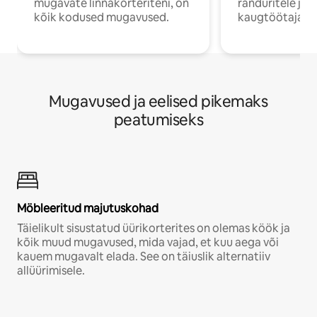
mugavate linnakorteriteni, on
ränduritele ja
kõik kodused mugavused.
kaugtöötajatel
Mugavused ja eelised pikemaks
peatumiseks
Möbleeritud majutuskohad
Täielikult sisustatud üürikorterites on olemas köök ja
kõik muud mugavused, mida vajad, et kuu aega või
kauem mugavalt elada. See on täiuslik alternatiiv
allüürimisele.