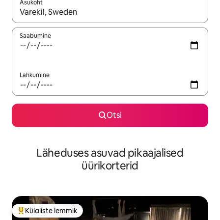
Asukoht
Kui tulemused on kuvatud, liigu ekraanil nooleklahvidega või 
Saabumine
Lahkumine
Otsi
Läheduses asuvad pikaajalised
üürikorterid
Külaliste lemmik
Külaliste suur lemmik