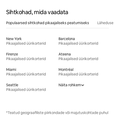
Sihtkohad, mida vaadata
Populaarsed sihtkohad pikaajaliseks peatumiseks
Läheduses
New York
Barcelona
Pikaajalised üürikorterid
Pikaajalised üürikorterid
Firenze
Ateena
Pikaajalised üürikorterid
Pikaajalised üürikorterid
Miami
Montréal
Pikaajalised üürikorterid
Pikaajalised üürikorterid
Seattle
Näita rohkem
Pikaajalised üürikorterid
*Teatud geograafiliste piirkondade või majutuskohtade puhul