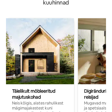
kuuhinnad
Täielikult möbleeritud
Digirändurid j
majutuskohad
reisijad
Neis kõigis, alates rahulikest
Mugavad majut
mägimajakestest kuni
ja spetsiaalse 