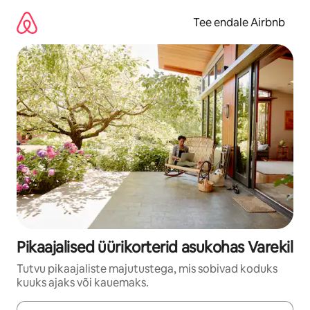
Liigu
sisu
Tee endale Airbnb
juurde
Pikaajalised üürikorterid asukohas Varekil
Tutvu pikaajaliste majutustega, mis sobivad koduks
kuuks ajaks või kauemaks.