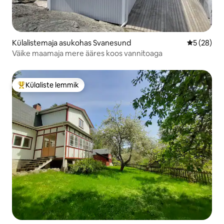
Külalistemaja asukohas Svanesund
Keskmine h
5 (28)
Väike maamaja mere ääres koos vannitoaga
Külaliste lemmik
Külaliste suur lemmik