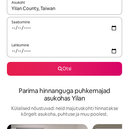
Asukoht
Kui tulemused on kuvatud, liigu ekraanil nooleklahvidega või 
Saabumine
Lahkumine
Otsi
Parima hinnanguga puhkemajad
asukohas Yilan
Külalised nõustuvad: neid majutuskohti hinnatakse
kõrgelt asukoha, puhtuse ja muu poolest.