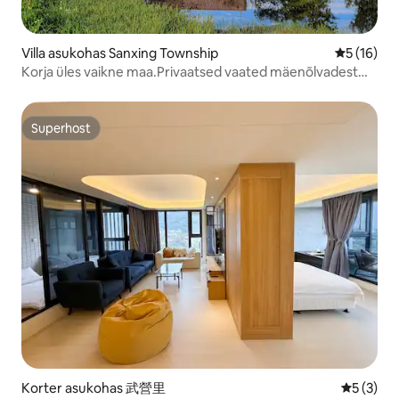
Villa asukohas Sanxing Township
Keskmine 
5 (16)
Korja üles vaikne maa.Privaatsed vaated mäenõlvadest
ümbritsetud.Privaatne ja eraldatud rahulik villa.
Superhost
Superhost
Korter asukohas 武營里
Keskmine
5 (3)