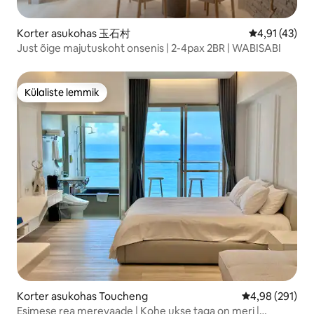
Korter asukohas 玉石村
Keskmine hin
4,91 (43)
Just õige majutuskoht onsenis | 2-4pax 2BR | WABISABI
Külaliste lemmik
Külaliste lemmik
Korter asukohas Toucheng
Keskmine hinn
4,98 (291)
Esimese rea merevaade | Kohe ukse taga on meri |