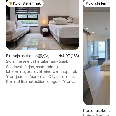
Külaliste lemmik
Külaliste lemmik
Külaliste suur lemmik
Külaliste lemmik
Elumaja asukohas 惠好村
Keskmine hinnang 4,97/5, 153 h
4,97 (153)
2-7 inimesele väike talumaja - (saab
jaamast peale võtta) Yilani ülikooli
Saadaval sõitjad, saabumine ja
lähedal/spordipark/prefektuuri
lahkumine, pealevõtmine ja mahapanek
valitsuskeskus/Fushani
Yilani jaamas Asub Yilan City äärelinnas,
botaanikaaed/Bei Houji tempel/Jin
5-minutilise autosõidu kaugusel Yilani
Taipingi mäele
ülikooli äripiirkonnast, Yilani spordipargist
ja mitte kaugel linnast.Päeval saad
tutvuda vee kodulinna - Man
Mountainiga, soovitatav süüa
spetsiaalseid kalapalli riisi nuudleid
Korter asukoha
Yangshani maapiirkonnas 3 minutiks, 7
Kahe öö peatumise
minutiks Qingyamu Jingbei templisse, 8