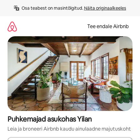
Liigu
Osa teabest on masintõlgitud. 
Näita originaalkeeles
sisu
juurde
Tee endale Airbnb
Puhkemajad asukohas Yilan
Leia ja broneeri Airbnb kaudu ainulaadne majutuskoht