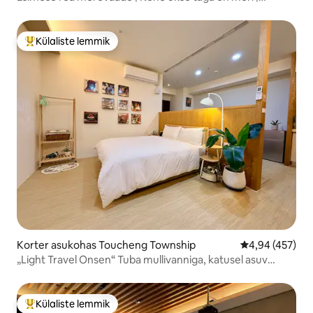
Päikesetõus Guishani saarel
Külaliste lemmik
Külaliste suur lemmik
Korter asukohas Toucheng Township
Keskmine hinna
4,94 (457)
„Light Travel Onsen“ Tuba mullivanniga, katusel asuv
infinity-bassein, kõrghoone erakordne öövaade, vaade
mägedele, merevaade, tasuta tasane parkimine, iseseisev
sisseregistreerimine
Külaliste lemmik
Külaliste suur lemmik