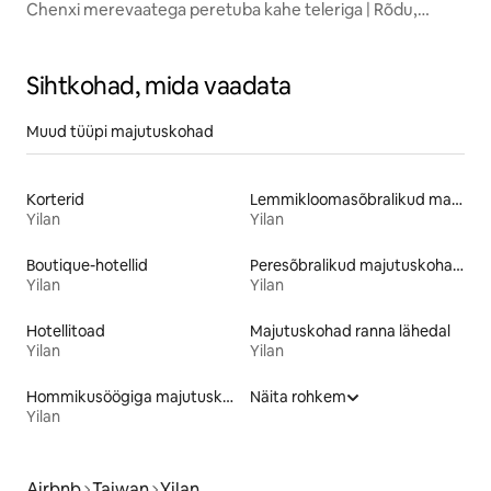
Chenxi merevaatega peretuba kahe teleriga | Rõdu,
vaade Kameyama saarele, siseruumides asuv
kuumaveeallikas
Sihtkohad, mida vaadata
Muud tüüpi majutuskohad
Korterid
Lemmikloomasõbralikud majutuskohad
Yilan
Yilan
Boutique-hotellid
Peresõbralikud majutuskohad
Yilan
Yilan
Hotellitoad
Majutuskohad ranna lähedal
Yilan
Yilan
Hommikusöögiga majutuskohad
Näita rohkem
Yilan
Airbnb
Taiwan
Yilan