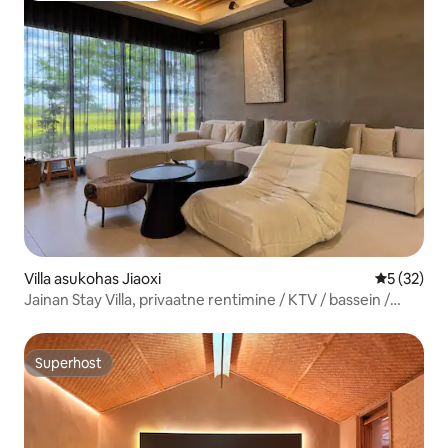
Villa asukohas Jiaoxi
Keskmine 
5 (32)
Jainan Stay Villa, privaatne rentimine / KTV / bassein /
elektriline mahjong / elektrisõiduki laadimine
Superhost
Superhost