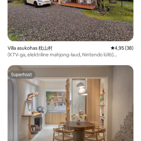
Villa asukohas 枕山村
Keskmine hinn
4,95 (38)
(KTV-ga, elektriline mahjong-laud, Nintendo lüliti)
grillimine, juurdepääs köögile
Superhost
Superhost