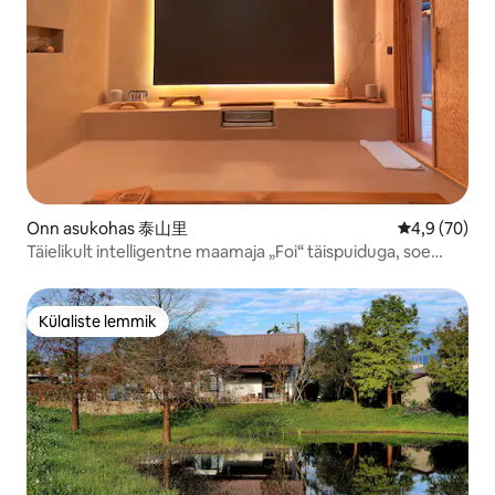
Onn asukohas 泰山里
Keskmine hin
4,9 (70)
Täielikult intelligentne maamaja „Foi“ täispuiduga, soe
muda oma aia jaoks, mulliga jalabassein, suur vann ja
magav tofu voodipesu
Külaliste lemmik
Külaliste lemmik