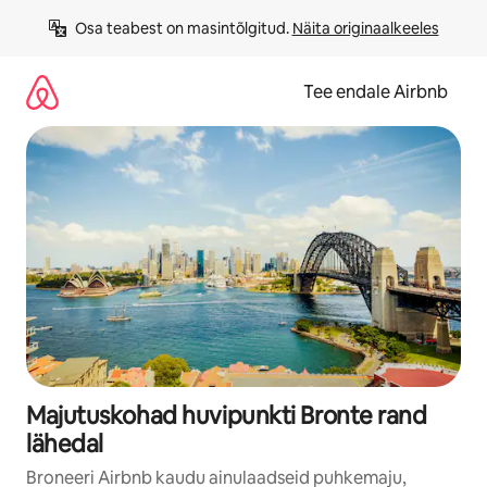
Liigu
Osa teabest on masintõlgitud. 
Näita originaalkeeles
sisu
juurde
Tee endale Airbnb
Majutuskohad huvipunkti Bronte rand
lähedal
Broneeri Airbnb kaudu ainulaadseid puhkemaju,