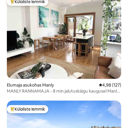
Külaliste lemmik
Külaliste suur lemmik
Elumaja asukohas Manly
Keskmine hinn
4,98 (127)
MANLY RANNAMAJA - 8 min jalutuskäigu kaugusel Manly
rannast!
Külaliste lemmik
Külaliste suur lemmik