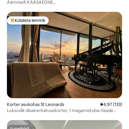
Äärmiselt KAASAEGNE
CoogeeBeachfrontApartmentw/Parkimine
Külaliste lemmik
Külaliste suur lemmik
Korter asukohas St Leonards
Keskmine hinn
4,97 (133)
Luksuslik disainerkatusekorter, 1 magamistuba•Vaade
linnapanoraamile•Parkimine
Superhost