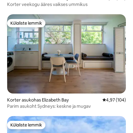
Korter veekogu ääres vaikses ummikus
Külaliste lemmik
Külaliste lemmik
Korter asukohas Elizabeth Bay
Keskmine hinna
4,97 (104)
Parim asukoht Sydneys: keskne ja mugav
Külaliste lemmik
Külaliste lemmik