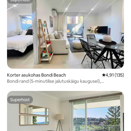
Superhost
Korter asukohas Bondi Beach
Keskmine hinn
4,91 (135)
Bondi rand (5-minutilise jalutuskäigu kaugusel),
kliimaseade, parkimine ja katus
Superhost
Superhost