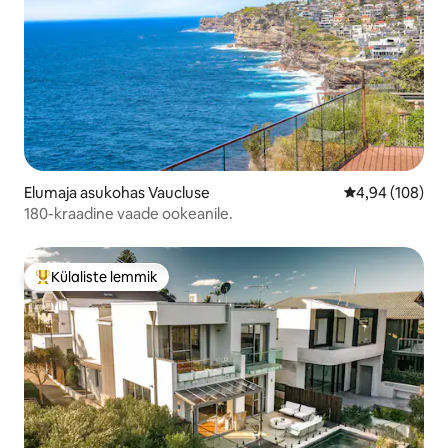
Elumaja asukohas Vaucluse
Keskmine hinna
4,94 (108)
180-kraadine vaade ookeanile.
Külaliste lemmik
Külaliste suur lemmik