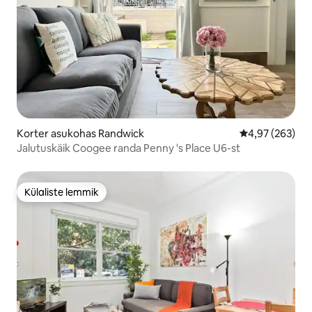
Korter asukohas Randwick
Keskmine hinna
4,97 (263)
Jalutuskäik Coogee randa Penny 's Place U6-st
Külaliste lemmik
Külaliste lemmik