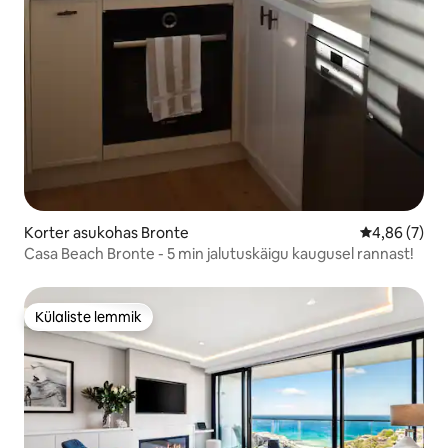
Korter asukohas Bronte
Keskmine hi
4,86 (7)
Casa Beach Bronte - 5 min jalutuskäigu kaugusel rannast!
Külaliste lemmik
Külaliste lemmik