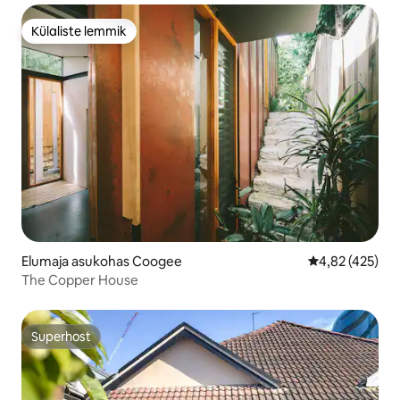
Külaliste lemmik
Külaliste lemmik
Elumaja asukohas Coogee
Keskmine hinn
4,82 (425)
The Copper House
Superhost
Superhost