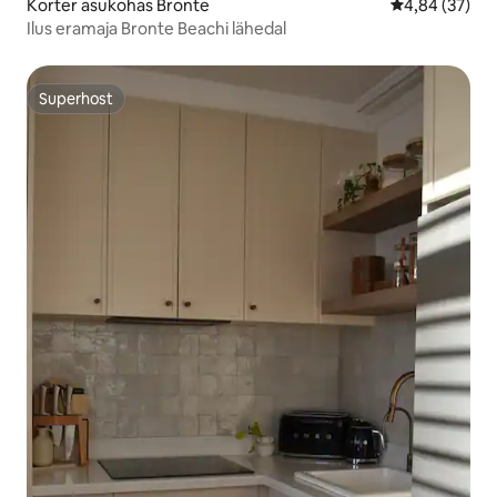
Korter asukohas Bronte
Keskmine hinn
4,84 (37)
Ilus eramaja Bronte Beachi lähedal
Superhost
Superhost