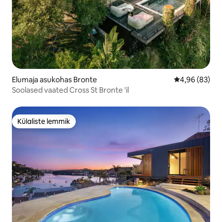
Elumaja asukohas Bronte
Keskmine hinn
4,96 (83)
Soolased vaated Cross St Bronte 'il
Külaliste lemmik
Külaliste lemmik