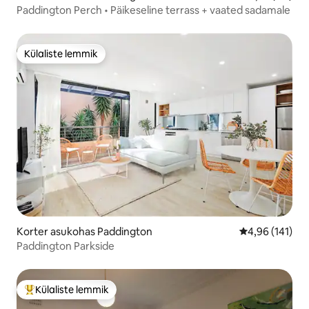
Paddington Perch • Päikeseline terrass + vaated sadamale
Külaliste lemmik
Külaliste lemmik
Korter asukohas Paddington
Keskmine hinn
4,96 (141)
Paddington Parkside
Külaliste lemmik
Külaliste suur lemmik