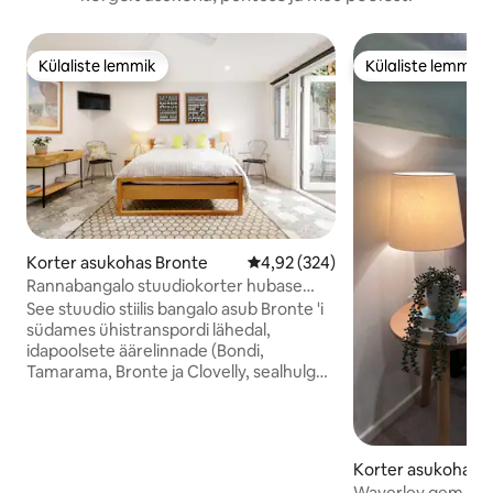
Külaliste lemmik
Külaliste lemmik
Külaliste lemmik
Külaliste lemmik
Korter asukohas Bronte
Keskmine hinnang 4,92/5, 324 h
4,92 (324)
Rannabangalo stuudiokorter hubase
terrassiga
See stuudio stiilis bangalo asub Bronte 'i
südames ühistranspordi lähedal,
idapoolsete äärelinnade (Bondi,
Tamarama, Bronte ja Clovelly, sealhulgas
maailmakuulus Bondi-Bronte
rannikurada!), samuti on see 2-minutilise
jalutuskäigu kaugusel suurepärastest
kohvikutest, restoranidest ja
Korter asukohas 
supermarketist. Modernse
Waverley gem