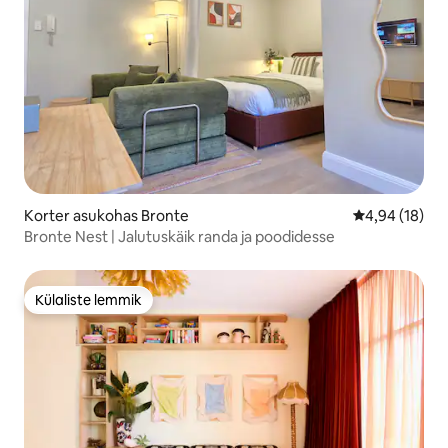
Korter asukohas Bronte
Keskmine hin
4,94 (18)
Bronte Nest | Jalutuskäik randa ja poodidesse
Külaliste lemmik
Külaliste lemmik