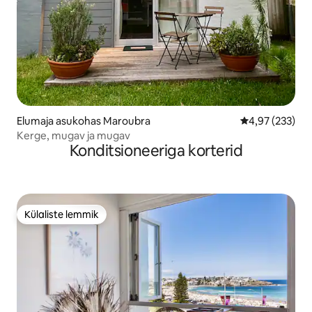
Elumaja asukohas Maroubra
Keskmine hinna
4,97 (233)
Kerge, mugav ja mugav
Konditsioneeriga korterid
Külaliste lemmik
Külaliste lemmik