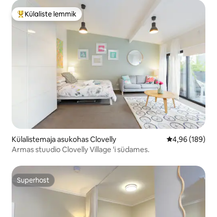
Külaliste lemmik
Külaliste suur lemmik
Külalistemaja asukohas Clovelly
Keskmine hinna
4,96 (189)
Armas stuudio Clovelly Village 'i südames.
Superhost
Superhost