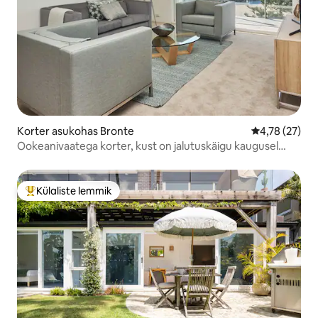
Korter asukohas Bronte
Keskmine hin
4,78 (27)
Ookeanivaatega korter, kust on jalutuskäigu kaugusel
Bronte'i rand
Külaliste lemmik
Külaliste suur lemmik