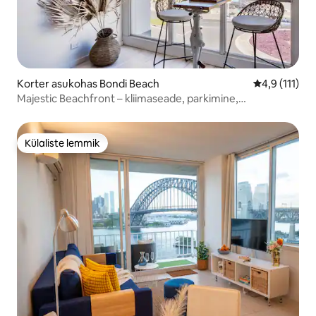
Korter asukohas Bondi Beach
Keskmine hin
4,9 (111)
Majestic Beachfront – kliimaseade, parkimine,
pesupesemine, terrass
Külaliste lemmik
Külaliste lemmik