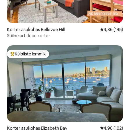
Korter asukohas Bellevue Hill
Keskmine hinn
4,86 (195)
Stiilne art deco korter
Külaliste lemmik
Külaliste suur lemmik
Korter asukohas Elizabeth Bay
Keskmine hinn
4,96 (102)