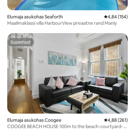
Elumaja asukohas Seaforth
Keskmine hinn
4,84 (154)
Maailmaklassi villa HarbourView privaatne rand Manly
Superhost
Superhost
Elumaja asukohas Coogee
Keskmine hinn
4,88 (261)
COOGEE BEACH HOUSE-100m to the beach-courtyard-
AC