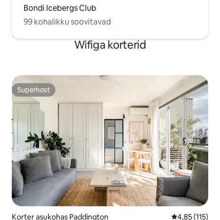
Bondi Icebergs Club
99 kohalikku soovitavad
Wifiga korterid
Superhost
Superhost
Korter asukohas Paddington
Keskmine hinn
4,85 (115)