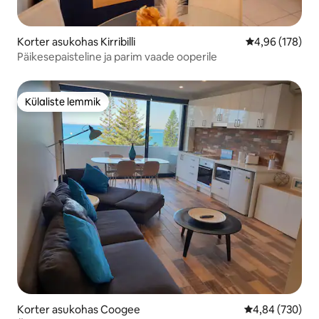
Korter asukohas Kirribilli
Keskmine hinn
4,96 (178)
Päikesepaisteline ja parim vaade ooperile
Külaliste lemmik
Külaliste lemmik
Korter asukohas Coogee
Keskmine hinna
4,84 (730)