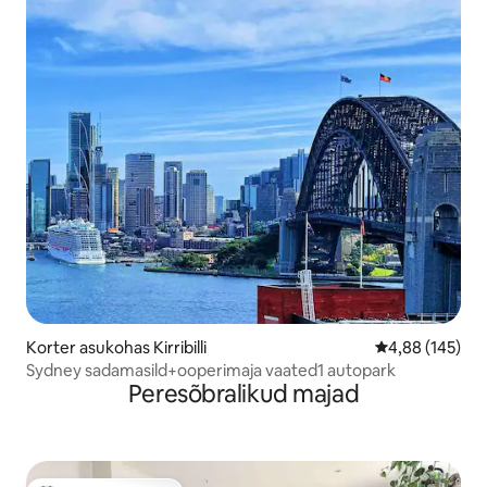
Korter asukohas Kirribilli
Keskmine hinn
4,88 (145)
Sydney sadamasild+ooperimaja vaated1 autopark
Peresõbralikud majad