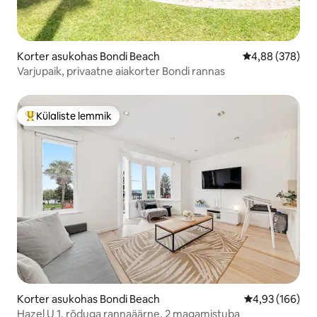
Korter asukohas Bondi Beach
Keskmine hinna
4,88 (378)
Varjupaik, privaatne aiakorter Bondi rannas
Külaliste lemmik
Külaliste suur lemmik
Korter asukohas Bondi Beach
Keskmine hinn
4,93 (166)
Hazel U 1, rõduga rannaäärne, 2 magamistuba