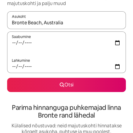
majutuskohti ja palju muud
Asukoht
Kui tulemused on kuvatud, liigu ekraanil nooleklahvidega või 
Saabumine
Lahkumine
Otsi
Parima hinnanguga puhkemajad linna
Bronte rand lähedal
Külalised nõustuvad: neid majutuskohti hinnatakse
kõrgelt asukoha, puhtuse ja muu poolest.