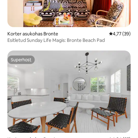
Korter asukohas Bronte
Keskmine hin
4,77 (39)
Esitletud Sunday Life Magis: Bronte Beach Pad
Superhost
Superhost