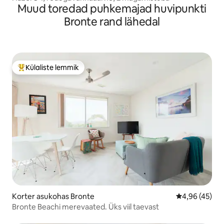
Muud toredad puhkemajad huvipunkti
Bronte rand lähedal
Külaliste lemmik
Külaliste suur lemmik
Korter asukohas Bronte
Keskmine hin
4,96 (45)
Bronte Beachi merevaated. Üks viil taevast