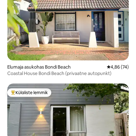
Elumaja asukohas Bondi Beach
Keskmine hinn
4,86 (74)
Coastal House Bondi Beach (privaatne autopunkt)
Külaliste lemmik
Külaliste suur lemmik