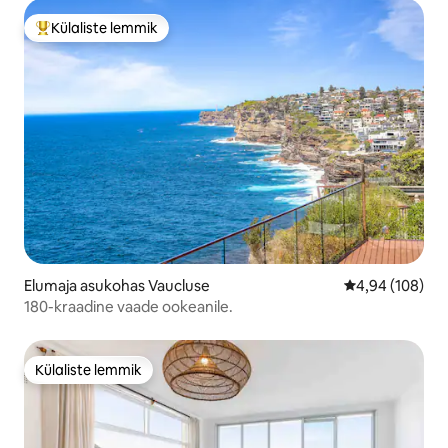
Külaliste lemmik
Külaliste suur lemmik
Elumaja asukohas Vaucluse
Keskmine hinna
4,94 (108)
180-kraadine vaade ookeanile.
Külaliste lemmik
Külaliste lemmik