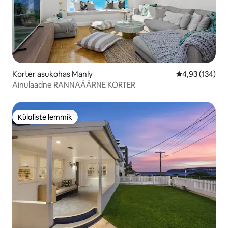
Korter asukohas Manly
Keskmine hinn
4,93 (134)
Ainulaadne RANNAÄÄRNE KORTER
Külaliste lemmik
Külaliste lemmik