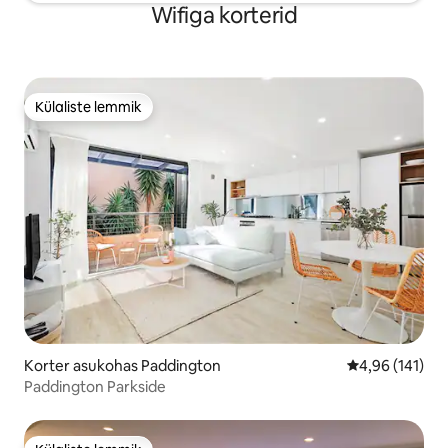
Wifiga korterid
Külaliste lemmik
Külaliste lemmik
Korter asukohas Paddington
Keskmine hinn
4,96 (141)
Paddington Parkside