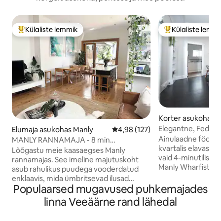
Külaliste lemmik
Külaliste lemm
Külaliste suur lemmik
Külaliste suur le
Korter asukohas 
Elegantne, Federa
Elumaja asukohas Manly
Keskmine hinnang 4,98/5, 127 h
4,98 (127)
Manly Wharf
Ainulaadne födera
MANLY RANNAMAJA - 8 min
kvartalis elavas M
jalutuskäigu kaugusel Manly rannast!
Lõõgastu meie kaasaegses Manly
vaid 4-minutilise 
rannamajas. See imeline majutuskoht
Manly Wharfist ja 
asub rahulikus puudega vooderdatud
annab sulle kiire 
enklaavis, mida ümbritsevad ilusad
transpordile Sydn
Populaarsed mugavused puhkemajades
pärandmajad. See pakub rahu ja
kaugemale. Kogu korter privaatse välise
privaatsust, olles samal ajal vaid mõne
linna Veeäärne rand lähedal
juurdepääsuga. Väg
minuti kaugusel kõigist parimatest, mida
Manly kesklinna l
Manly pakub! Suurepärased kuldsed