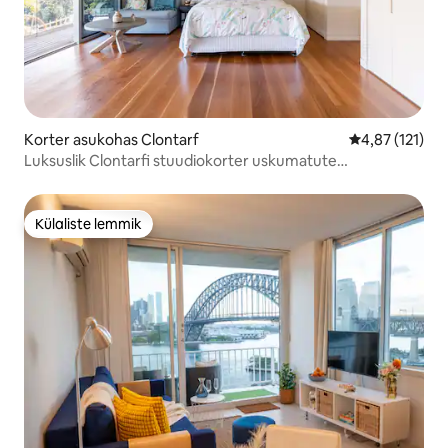
Korter asukohas Clontarf
Keskmine hinn
4,87 (121)
Luksuslik Clontarfi stuudiokorter uskumatute
veevaadetega
Külaliste lemmik
Külaliste lemmik