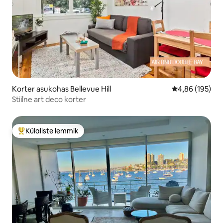
Korter asukohas Bellevue Hill
Keskmine hinn
4,86 (195)
Stiilne art deco korter
Külaliste lemmik
Külaliste suur lemmik