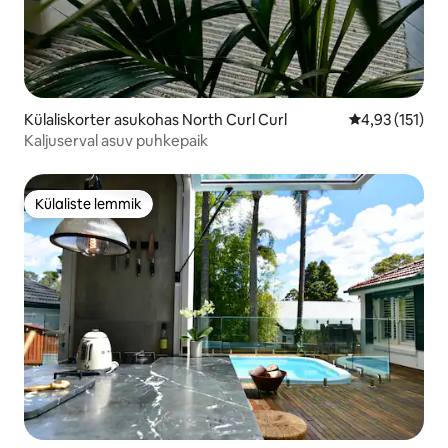
Külaliskorter asukohas North Curl Curl
Keskmine hinn
4,93 (151)
Kaljuserval asuv puhkepaik
Külaliste lemmik
Külaliste lemmik