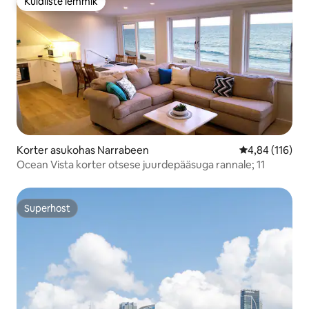
Külaliste lemmik
Külaliste lemmik
Korter asukohas Narrabeen
Keskmine hinn
4,84 (116)
Ocean Vista korter otsese juurdepääsuga rannale; 11
Superhost
Superhost