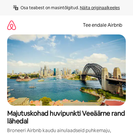
Liigu
Osa teabest on masintõlgitud. 
Näita originaalkeeles
sisu
juurde
Tee endale Airbnb
Majutuskohad huvipunkti Veeäärne rand
lähedal
Broneeri Airbnb kaudu ainulaadseid puhkemaju,