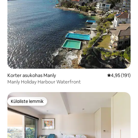
Korter asukohas Manly
Keskmine hinn
4,95 (191)
Manly Holiday Harbour Waterfront
Külaliste lemmik
Külaliste lemmik