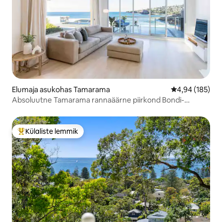
Elumaja asukohas Tamarama
Keskmine hinn
4,94 (185)
Absoluutne Tamarama rannaäärne piirkond Bondi-
rannikujalutuskäigul
Külaliste lemmik
Külaliste suur lemmik