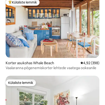
Külaliste lemmik
Külaliste suur lemmik
Korter asukohas Whale Beach
Keskmine hinna
4,92 (398)
Vaalaranna põgenemiskorter lehtede vaatega ookeanile
Külaliste lemmik
Külaliste lemmik