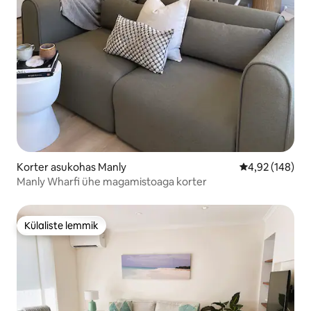
Korter asukohas Manly
Keskmine hinn
4,92 (148)
Manly Wharfi ühe magamistoaga korter
Külaliste lemmik
Külaliste lemmik