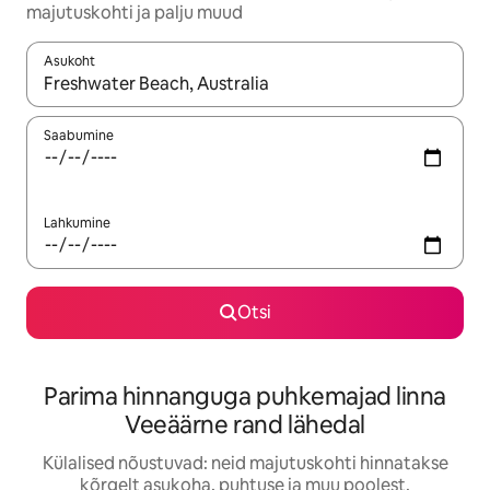
majutuskohti ja palju muud
Asukoht
Kui tulemused on kuvatud, liigu ekraanil nooleklahvidega või 
Saabumine
Lahkumine
Otsi
Parima hinnanguga puhkemajad linna
Veeäärne rand lähedal
Külalised nõustuvad: neid majutuskohti hinnatakse
kõrgelt asukoha, puhtuse ja muu poolest.