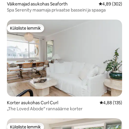
Väikemajad asukohas Seaforth
Keskmine hinna
4,89 (302)
Spa Serenity maamaja privaatse basseini ja spaaga
Külaliste lemmik
Külaliste lemmik
Korter asukohas Curl Curl
Keskmine hinn
4,88 (135)
„The Loved Abode“ rannaäärne korter
Külaliste lemmik