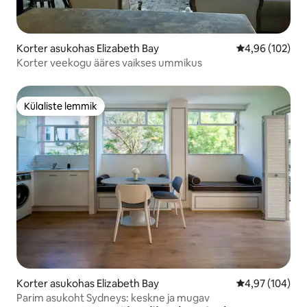
Korter asukohas Elizabeth Bay
Keskmine hinn
4,96 (102)
Korter veekogu ääres vaikses ummikus
Külaliste lemmik
Külaliste lemmik
Korter asukohas Elizabeth Bay
Keskmine hinna
4,97 (104)
Parim asukoht Sydneys: keskne ja mugav