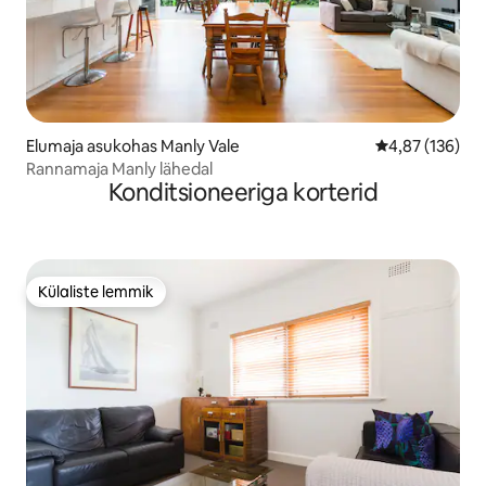
Elumaja asukohas Manly Vale
Keskmine hinn
4,87 (136)
Rannamaja Manly lähedal
Konditsioneeriga korterid
Külaliste lemmik
Külaliste lemmik