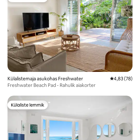
Külaliste lemmik
Külalistemaja asukohas Freshwater
Keskmine hinn
4,83 (78)
Freshwater Beach Pad - Rahulik aiakorter
Külaliste lemmik
Külaliste lemmik