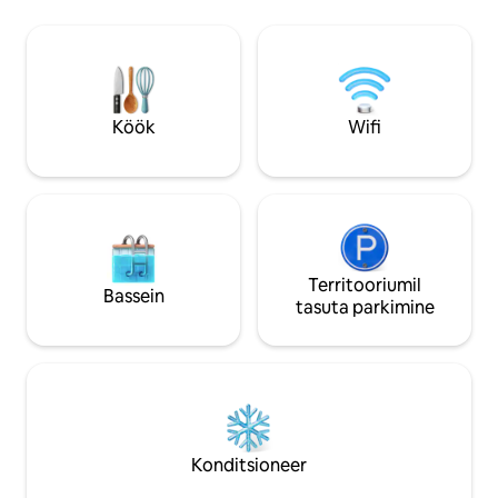
õhkkonda, kuid asu
liivarannad, selge sinine ookean,
elamutänaval, kus 
vapustavad jalutuskäigud rannikul,
Rand, poed, restora
pargialad ja merekaitsealad koos elava
surfamine, jalgratt
rannikuäärse atmosfääriga,
kõik vaid lühikese 
kosmopoliitne sumin, kuid lõõgastav
õhkkond. Plus Manly Ferries, iga 15
Köök
Wifi
minuti järel Sydney ooperimaja+sillani!
Territooriumil
Bassein
tasuta parkimine
Konditsioneer