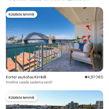
parvlaevale
Külaliste lemmik
Külaliste lemmik
Korter asukohas Kirribilli
Keskmine hinn
4,97 (161)
Imeline vaade sadama eest!
Külaliste lemmik
Külaliste lemmik