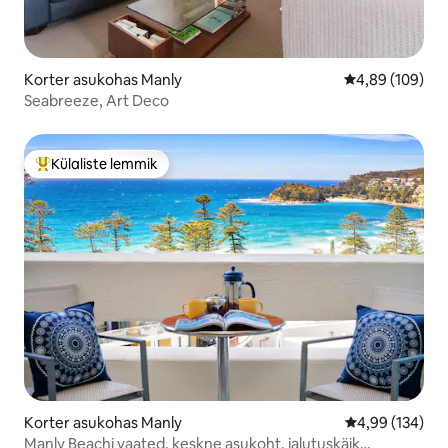
Korter asukohas Manly
Keskmine hinna
4,89 (109)
Seabreeze, Art Deco
Külaliste lemmik
Külaliste suur lemmik
Korter asukohas Manly
Keskmine hinna
4,99 (134)
Manly Beachi vaated, keskne asukoht, jalutuskäik