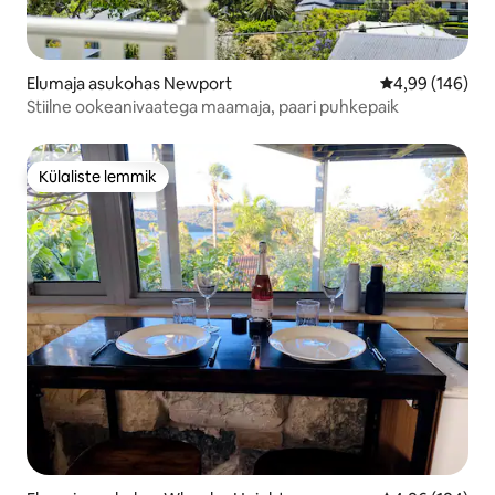
Elumaja asukohas Newport
Keskmine hinna
4,99 (146)
Stiilne ookeanivaatega maamaja, paari puhkepaik
Külaliste lemmik
Külaliste lemmik