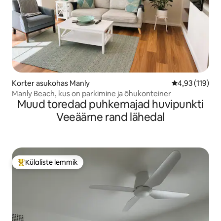
Korter asukohas Manly
Keskmine hinn
4,93 (119)
Manly Beach, kus on parkimine ja õhukonteiner
Muud toredad puhkemajad huvipunkti
Veeäärne rand lähedal
Külaliste lemmik
Külaliste suur lemmik