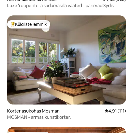
Luxe 'i ooperite ja sadamasilla vaated - parimad Sydis
Külaliste lemmik
Külaliste suur lemmik
Korter asukohas Mosman
Keskmine hinn
4,91 (111)
MOSMAN - armas kunstikorter.