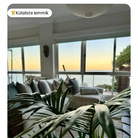
Külaliste lemmik
Külaliste suur lemmik