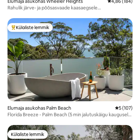
Elumaja asukohas Wheeler Heights
Keskmine hinna
4,86 (184)
Rahulik järve- ja põõsasvaade kaasaegsele
tööstusstuudiole!
Külaliste lemmik
Külaliste suur lemmik
Elumaja asukohas Palm Beach
Keskmine h
5 (107)
Florida Breeze - Palm Beach (5 min jalutuskäigu kaugusel
rannast)
Külaliste lemmik
Külaliste lemmik