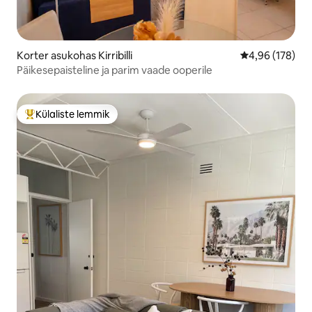
Korter asukohas Kirribilli
Keskmine hinn
4,96 (178)
Päikesepaisteline ja parim vaade ooperile
Külaliste lemmik
Külaliste suur lemmik