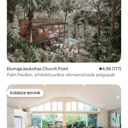
Elumaja asukohas Church Point
Keskmine hinn
4,96 (177)
Palm Pavilion: arhitektuuriline vihmametsade pelgupaik
Külaliste lemmik
Külaliste lemmik