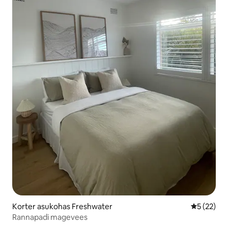
Korter asukohas Freshwater
Keskmine 
5 (22)
Rannapadi magevees