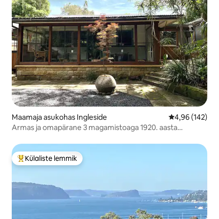
Maamaja asukohas Ingleside
Keskmine hinn
4,96 (142)
Armas ja omapärane 3 magamistoaga 1920. aasta
maamaja
Külaliste lemmik
Külaliste suur lemmik