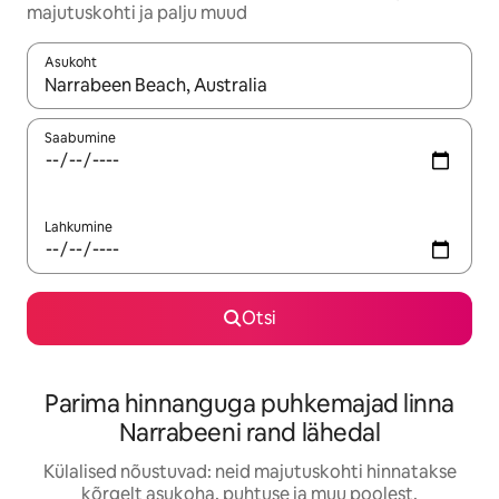
majutuskohti ja palju muud
Asukoht
Kui tulemused on kuvatud, liigu ekraanil nooleklahvidega või 
Saabumine
Lahkumine
Otsi
Parima hinnanguga puhkemajad linna
Narrabeeni rand lähedal
Külalised nõustuvad: neid majutuskohti hinnatakse
kõrgelt asukoha, puhtuse ja muu poolest.