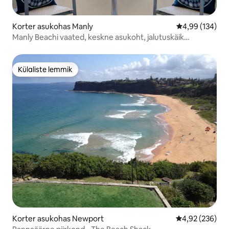
Korter asukohas Manly
Keskmine hinna
4,99 (134)
Manly Beachi vaated, keskne asukoht, jalutuskäik
parvlaevale
Külaliste lemmik
Külaliste lemmik
Korter asukohas Newport
Keskmine hinna
4,92 (236)