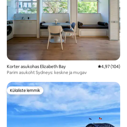
Korter asukohas Elizabeth Bay
Keskmine hinna
4,97 (104)
Parim asukoht Sydneys: keskne ja mugav
Külaliste lemmik
Külaliste lemmik