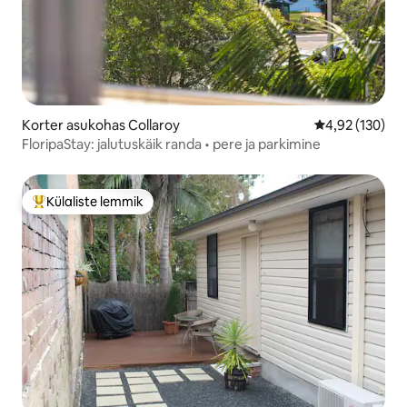
Korter asukohas Collaroy
Keskmine hinn
4,92 (130)
FloripaStay: jalutuskäik randa • pere ja parkimine
Külaliste lemmik
Külaliste suur lemmik