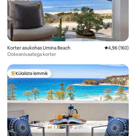
Korter asukohas Umina Beach
Keskmine hinna
4,96 (160)
Ookeanivaatega korter
Külaliste lemmik
Külaliste suur lemmik