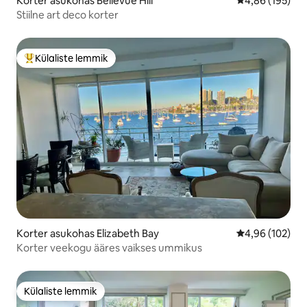
Korter asukohas Bellevue Hill
Keskmine hinn
4,86 (195)
Stiilne art deco korter
Külaliste lemmik
Külaliste suur lemmik
Korter asukohas Elizabeth Bay
Keskmine hinn
4,96 (102)
Korter veekogu ääres vaikses ummikus
Külaliste lemmik
Külaliste lemmik