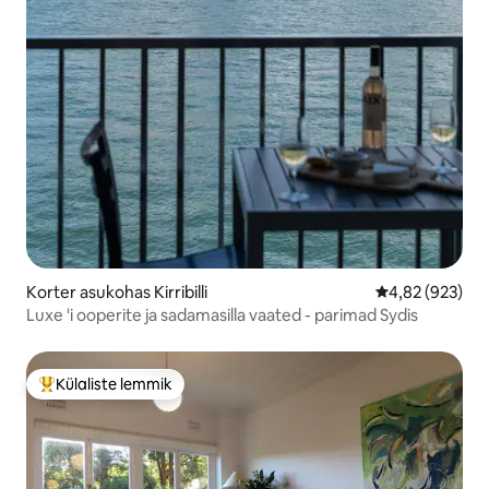
Korter asukohas Kirribilli
Keskmine hinna
4,82 (923)
Luxe 'i ooperite ja sadamasilla vaated - parimad Sydis
Külaliste lemmik
Külaliste suur lemmik