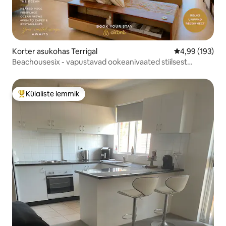
Korter asukohas Terrigal
Keskmine hinna
4,99 (193)
Beachousesix - vapustavad ookeanivaated stiilsest
majutuskohast
Külaliste lemmik
Külaliste suur lemmik