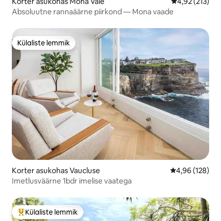
Korter asukohas Mona Vale
Keskmine hinn
4,92 (213)
Absoluutne rannaäärne piirkond — Mona vaade
Külaliste lemmik
Külaliste lemmik
Korter asukohas Vaucluse
Keskmine hinn
4,96 (128)
Imetlusväärne 1bdr imelise vaatega
Külaliste lemmik
Külaliste suur lemmik