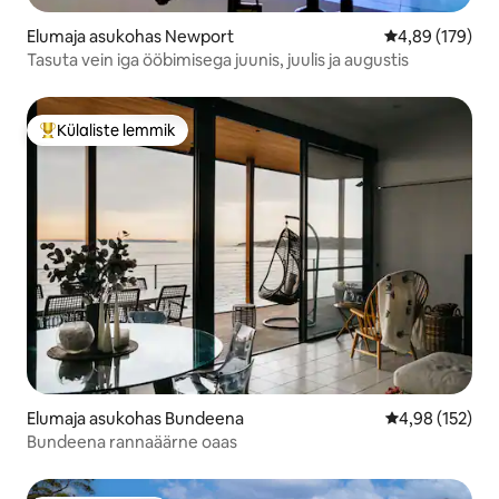
Elumaja asukohas Newport
Keskmine hinna
4,89 (179)
Tasuta vein iga ööbimisega juunis, juulis ja augustis
Külaliste lemmik
Külaliste suur lemmik
Elumaja asukohas Bundeena
Keskmine hinn
4,98 (152)
Bundeena rannaäärne oaas