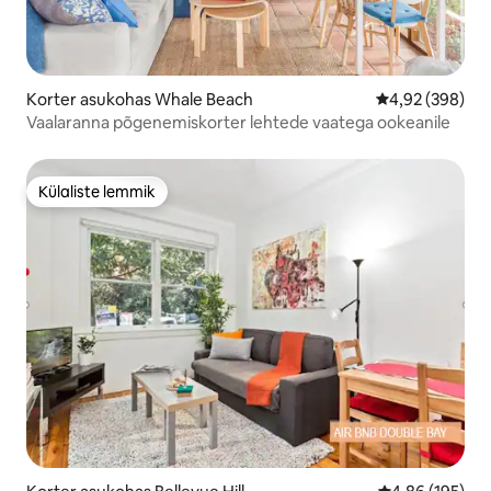
Korter asukohas Whale Beach
Keskmine hinna
4,92 (398)
Vaalaranna põgenemiskorter lehtede vaatega ookeanile
Külaliste lemmik
Külaliste lemmik