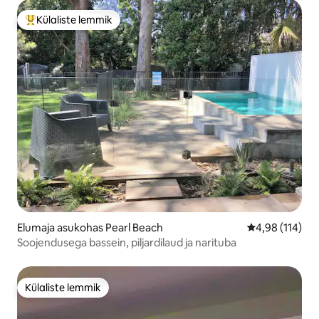
Külaliste lemmik
Külaliste suur lemmik
Elumaja asukohas Pearl Beach
Keskmine hinn
4,98 (114)
Soojendusega bassein, piljardilaud ja narituba
Külaliste lemmik
Külaliste lemmik