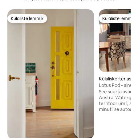
Külaliste lemmik
Külaliste lemmik
Külaliste lemmik
Külaliste lemmik
Külaliskorter asu
an
Lotus Pod - ainul
külalistemaja
See suur ja avar s
Austral Watergarde
territooriumil, a
minutilise autosõi
Hawkesbury jõe ja
ukselävel pakub 
maal või romantili
Suurepäraste vaa