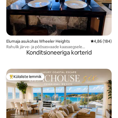
Elumaja asukohas Wheeler Heights
Keskmine hinna
4,86 (184)
Rahulik järve- ja põõsasvaade kaasaegsele
Konditsioneeriga korterid
tööstusstuudiole!
Külaliste lemmik
Külaliste suur lemmik