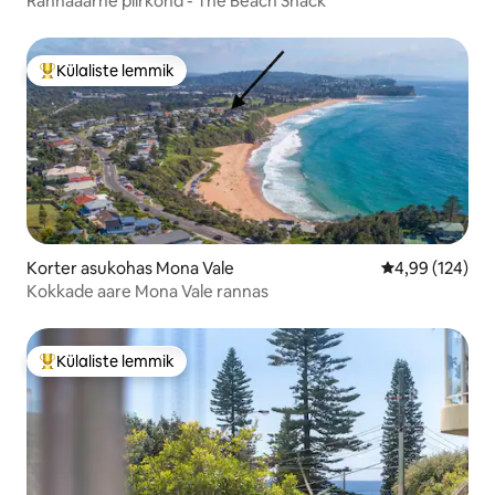
Rannaäärne piirkond - The Beach Shack
Külaliste lemmik
Külaliste suur lemmik
Korter asukohas Mona Vale
Keskmine hinna
4,99 (124)
Kokkade aare Mona Vale rannas
Külaliste lemmik
Külaliste suur lemmik