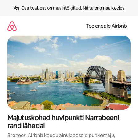
Liigu
Osa teabest on masintõlgitud. 
Näita originaalkeeles
sisu
juurde
Tee endale Airbnb
Majutuskohad huvipunkti Narrabeeni
rand lähedal
Broneeri Airbnb kaudu ainulaadseid puhkemaju,