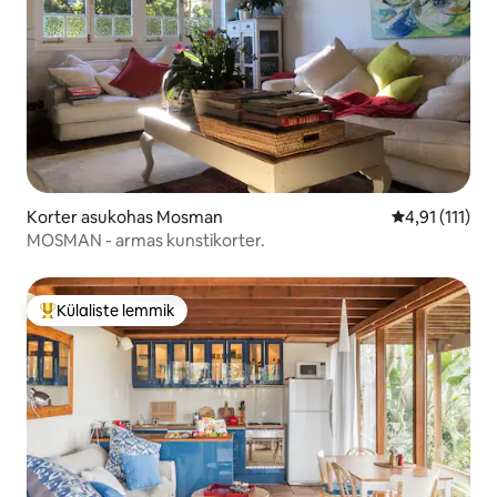
Korter asukohas Mosman
Keskmine hinn
4,91 (111)
MOSMAN - armas kunstikorter.
Külaliste lemmik
Külaliste suur lemmik