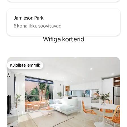
Jamieson Park
6 kohalikku soovitavad
Wifiga korterid
Külaliste lemmik
Külaliste lemmik