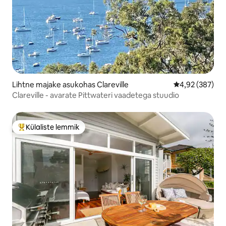
Lihtne majake asukohas Clareville
Keskmine hinna
4,92 (387)
Clareville - avarate Pittwateri vaadetega stuudio
Külaliste lemmik
Külaliste suur lemmik