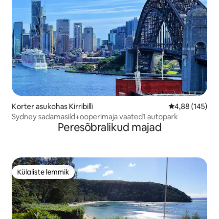
Korter asukohas Kirribilli
Keskmine hinn
4,88 (145)
Sydney sadamasild+ooperimaja vaated1 autopark
Peresõbralikud majad
Külaliste lemmik
Külaliste lemmik