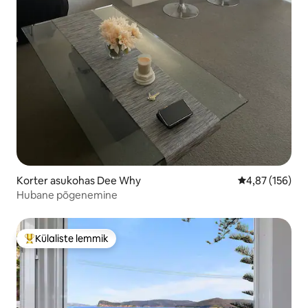
Korter asukohas Dee Why
Keskmine hinn
4,87 (156)
Hubane põgenemine
Külaliste lemmik
Külaliste suur lemmik