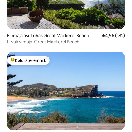
Elumaja asukohas Great Mackerel Beach
Keskmine hinn
4,96 (182)
Liivakivimaja, Great Mackerel Beach
Külaliste lemmik
Külaliste suur lemmik