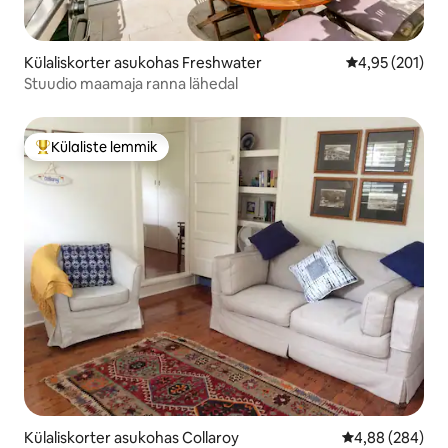
Külaliskorter asukohas Freshwater
Keskmine hinn
4,95 (201)
Stuudio maamaja ranna lähedal
Külaliste lemmik
Külaliste suur lemmik
Külaliskorter asukohas Collaroy
Keskmine hinna
4,88 (284)