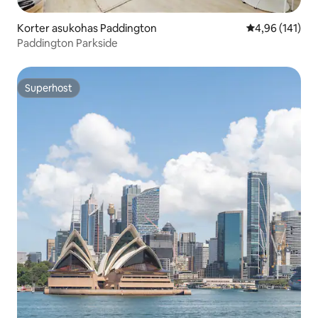
Korter asukohas Paddington
Keskmine hinn
4,96 (141)
Paddington Parkside
Superhost
Superhost