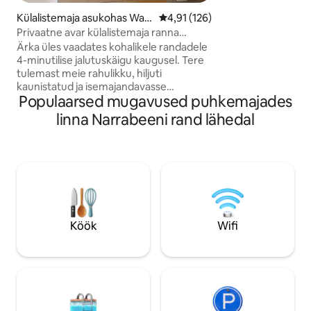
Mougamarra loodus
ümbritsevatele ae
Külalistemaja asukohas Warr
Keskmine hinnang 4,91/5, 126 h
4,91 (126)
koht lõõgastumise
iewood
Privaatne avar külalistemaja ranna
Külasta kohalikke söög
lähedal. Kiire wifi
Ärka üles vaadates kohalikele randadele
värskeid mereande 
4-minutilise jalutuskäigu kaugusel. Tere
Great Northi jalutu
tulemast meie rahulikku, hiljuti
võsamaastikku
kaunistatud ja isemajandavasse
Populaarsed mugavused puhkemajades
külalistemajja maalilistes Põhjarandades.
Mugav jalutuskäigu või lühikese
linna Narrabeeni rand lähedal
autosõidu kaugusel järvedest, parkidest,
kaubanduskeskusest, kohvikutest ja
restoranidest. Ühistranspordi lähedal.
Kööginurk vastab kõigile sinu
vajadustele. Suur vannituba, kus on palju
panipaiku ja tooteid. Vaikne koht
lugemiseks või töötamiseks kiire ja
tõhusa internetiühendusega. Lõõgastu
Köök
Wifi
oma nutiteleri ees. Suvel jahe, talvel
hubane.