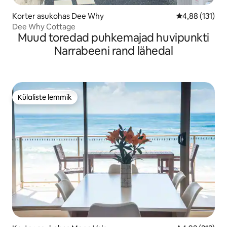
Korter asukohas Dee Why
Keskmine hinn
4,88 (131)
Dee Why Cottage
Muud toredad puhkemajad huvipunkti
Narrabeeni rand lähedal
Külaliste lemmik
Külaliste lemmik