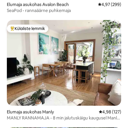
Elumaja asukohas Avalon Beach
Keskmine hinna
4,97 (299)
SeaPod - rannaäärne puhkemaja
Külaliste lemmik
Külaliste suur lemmik
Elumaja asukohas Manly
Keskmine hinn
4,98 (127)
MANLY RANNAMAJA - 8 min jalutuskäigu kaugusel Manly
rannast!