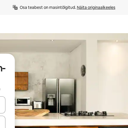
Osa teabest on masintõlgitud. 
Näita originaalkeeles
n-
a
ahvidega või puuduta või tõmba mööda ekraani.