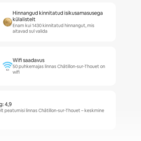
Hinnangud kinnitatud isikusamasusega
külalistelt
Enam kui 1430 kinnitatud hinnangut, mis
aitavad sul valida
Wifi saadavus
50 puhkemajas linnas Châtillon-sur-Thouet on
wifi
: 4,9
lt peatumisi linnas Châtillon-sur-Thouet – keskmine