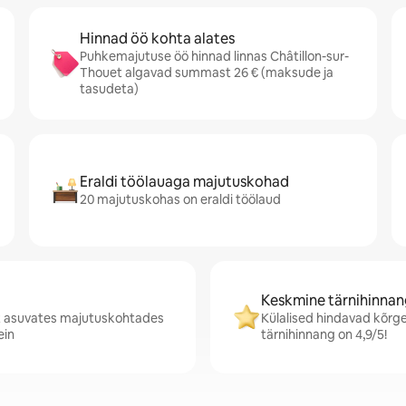
Hinnad öö kohta alates
Puhkemajutuse öö hinnad linnas Châtillon-sur-
Thouet algavad summast 26 € (maksude ja
tasudeta)
Eraldi töölauaga majutuskohad
20 majutuskohas on eraldi töölaud
Keskmine tärnihinnang
uet asuvates majutuskohtades
Külalised hindavad kõrge
ein
tärnihinnang on 4,9/5!