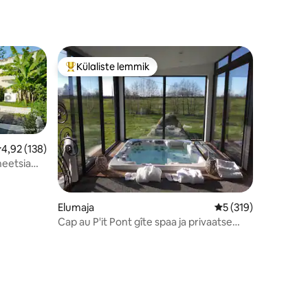
Külaliste lemmik
Külaliste suur lemmik
eskmine hinnang 4,92/5, 138 hinnangut
4,92 (138)
neetsia
Elumaja
Keskmine hinnang 5
5 (319)
Cap au P'it Pont gîte spaa ja privaatse
basseiniga