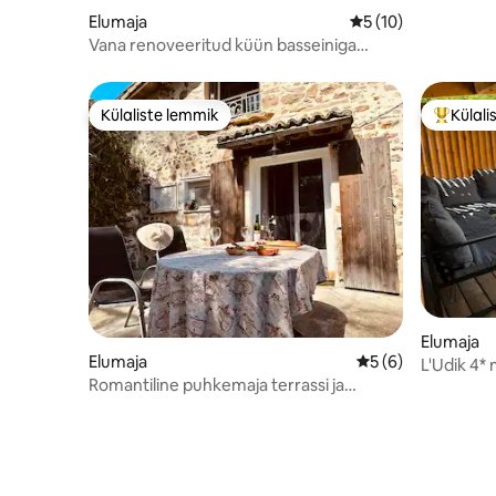
Elumaja
Keskmine hinnang 5
5 (10)
Vana renoveeritud küün basseiniga
maapiirkonnas
Külaliste lemmik
Külali
Külaliste lemmik
Külalist
Elumaja
Elumaja
Keskmine hinnang 
5 (6)
L'Udik 4*
Romantiline puhkemaja terrassi ja
basseiniga