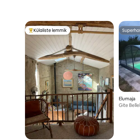
Külaliste lemmik
Superho
Külaliste suur lemmik
Superho
Elumaja
Gite Bell