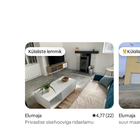
Külaliste lemmik
Külali
Külaliste lemmik
Külalist
Elumaja
Keskmine hinnang 4,77
4,77 (22)
Elumaja
Privaatse sisehooviga ridaelamu
suur maa