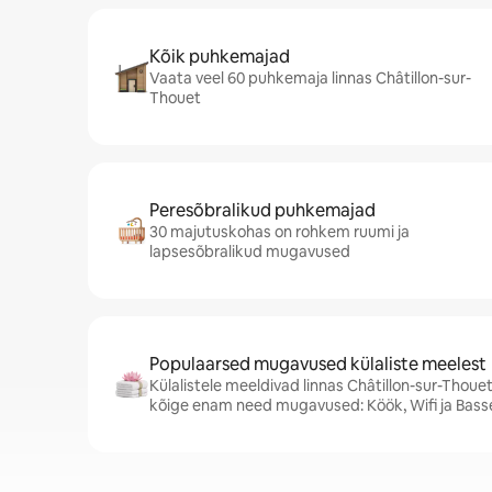
Kõik puhkemajad
Vaata veel 60 puhkemaja linnas Châtillon-sur-
Thouet
Peresõbralikud puhkemajad
30 majutuskohas on rohkem ruumi ja
lapsesõbralikud mugavused
Populaarsed mugavused külaliste meelest
Külalistele meeldivad linnas Châtillon-sur-Tho
kõige enam need mugavused: Köök, Wifi ja Bass