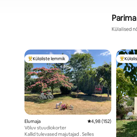
Parima
Külalised n
Külaliste lemmik
Külali
Külaliste suur lemmik
Külalist
Elumaja
Keskmine hinnang 4,98/
4,98 (152)
Võluv stuudiokorter
Kallid tulevased majutajad . Selles