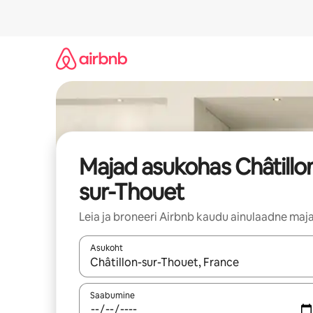
Liigu
sisu
juurde
Majad asukohas Châtillo
sur-Thouet
Leia ja broneeri Airbnb kaudu ainulaadne maj
Asukoht
Kui tulemused on kuvatud, liigu ekraanil noolekl
Saabumine