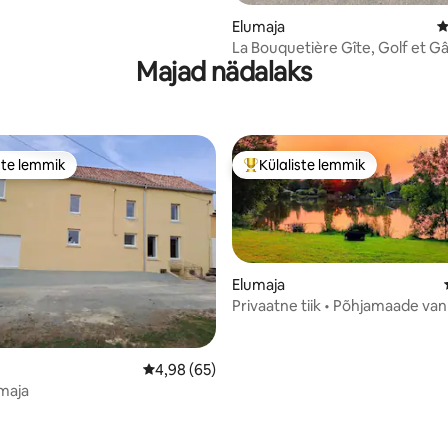
Elumaja
K
La Bouquetière Gîte, Golf et G
Majad nädalaks
ste lemmik
Külaliste lemmik
e suur lemmik
Külaliste suur lemmik
Elumaja
Privaatne tiik • Põhjamaade van
Fou 40 min
/5, 22 hinnangut
Keskmine hinnang 4,98/5, 65 hinnangut
4,98 (65)
maja