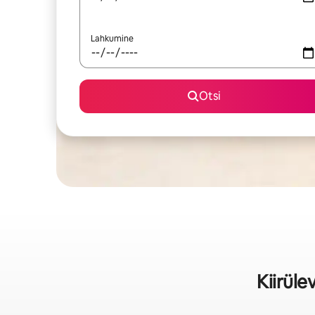
Lahkumine
Otsi
Kiirül