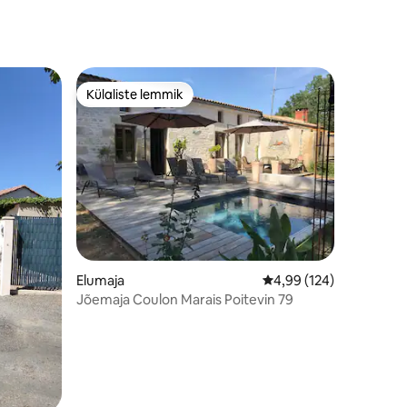
Külaliste lemmik
Külaliste lemmik
Elumaja
Keskmine hinnang 4,99
4,99 (124)
Jõemaja Coulon Marais Poitevin 79