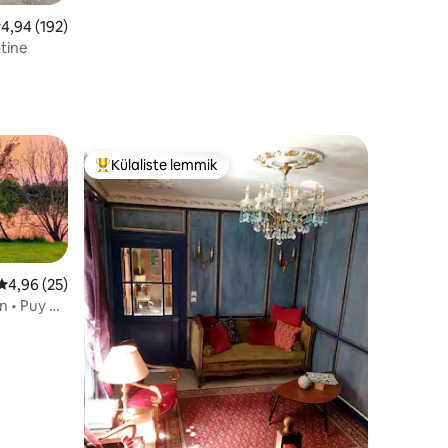
eskmine hinnang 4,94/5, 192 hinnangut
4,94 (192)
âtine
Külaliste lemmik
Külaliste suur lemmik
Keskmine hinnang 4,96/5, 25 hinnangut
4,96 (25)
n • Puy du