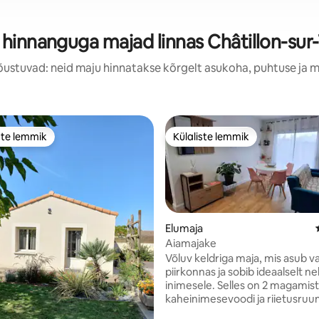
 hinnanguga majad linnas Châtillon-sur
õustuvad: neid maju hinnatakse kõrgelt asukoha, puhtuse ja 
ste lemmik
Külaliste lemmik
e suur lemmik
Külaliste lemmik
Elumaja
Aiamajake
Võluv keldriga maja, mis asub v
piirkonnas ja sobib ideaalselt nel
5, 152 hinnangut
inimesele. Selles on 2 magamis
kaheinimesevoodi ja riietusruu
täielikult varustatud köök, mis