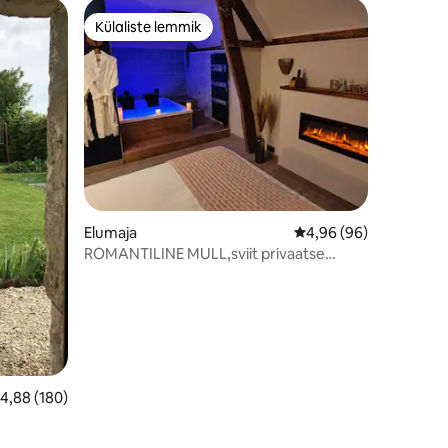
Külaliste lemmik
Külaliste lemmik
Elumaja
Keskmine hinnang 4,9
4,96 (96)
ROMANTILINE MULL,sviit privaatse
mullivanniga
eskmine hinnang 4,88/5, 180 hinnangut
4,88 (180)