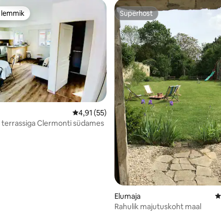
e lemmik
Superhost
e lemmik
Superhost
Keskmine hinnang 4,91/5, 55 hinnangut
4,91 (55)
5, 120 hinnangut
ja terrassiga Clermonti südames
Elumaja
K
Rahulik majutuskoht maal