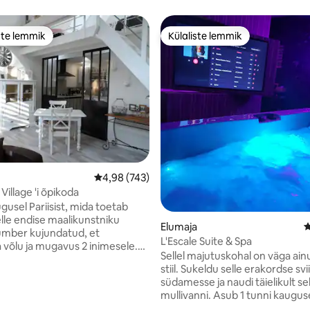
ste lemmik
Külaliste lemmik
e suur lemmik
Külaliste lemmik
Keskmine hinnang 4,98/5, 743 hinnangut
4,98 (743)
illage 'i õpikoda
gusel Pariisist, mida toetab
elle endise maalikunstniku
Elumaja
K
ümber kujundatud, et
L'Escale Suite & Spa
võlu ja mugavus 2 inimesele.
Sellel majutuskohal on väga ai
ses ummikseisus, kuid
stiil. Sukeldu selle erakordse svii
0 mln jalutuskäigu kaugusel.
südamesse ja naudi täielikult sel
neeriga maamaja, privaatne
5, 453 hinnangut
mullivanni. Asub 1 tunni kaugusel Pariisist,
parkimiskoht, hommikusöök 1.
5 minuti kaugusel Beauvais-Till