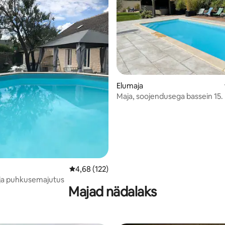
/5, 46 hinnangut
Elumaja
Maja, soojendusega bassein 15.
kuni septembrini )
Keskmine hinnang 4,68/5, 122 hinnangut
4,68 (122)
ja puhkusemajutus
Majad nädalaks