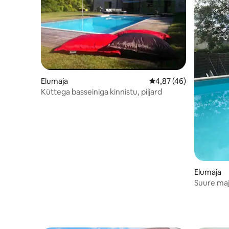
Elumaja
Keskmine hinnang 4,87
4,87 (46)
Küttega basseiniga kinnistu, piljard
Elumaja
Suure ma