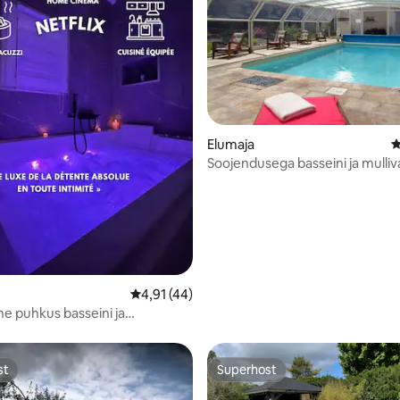
5, 124 hinnangut
Elumaja
K
Soojendusega basseini ja mulli
maamaja.
Keskmine hinnang 4,91/5, 44 hinnangut
4,91 (44)
ne puhkus basseini ja
iga
st
Superhost
st
Superhost