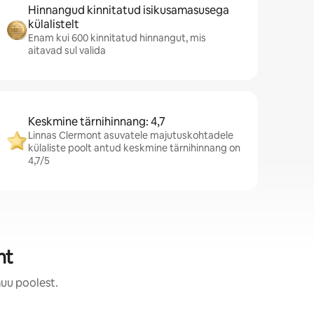
Hinnangud kinnitatud isikusamasusega
külalistelt
Enam kui 600 kinnitatud hinnangut, mis
aitavad sul valida
Keskmine tärnihinnang: 4,7
Linnas Clermont asuvatele majutuskohtadele
külaliste poolt antud keskmine tärnihinnang on
4,7/5
nt
muu poolest.