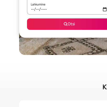
Lahkumine
Otsi
K