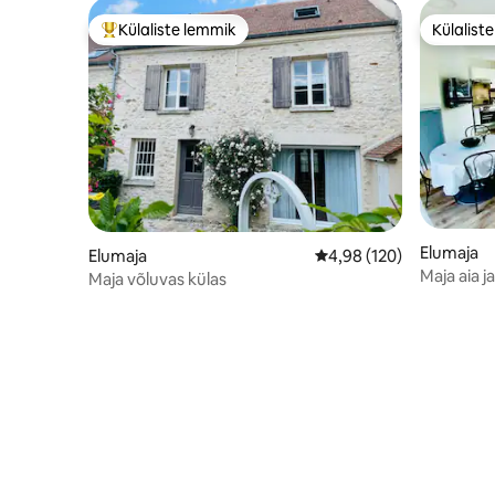
Külaliste lemmik
Külalist
Külaliste suur lemmik
Külalist
Elumaja
Elumaja
Keskmine hinnang 4,98/
4,98 (120)
Maja aia 
Maja võluvas külas