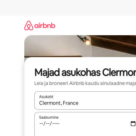
Liigu
sisu
juurde
Majad asukohas Clermo
Leia ja broneeri Airbnb kaudu ainulaadne maj
Asukoht
Kui tulemused on kuvatud, liigu ekraanil noolekl
Saabumine