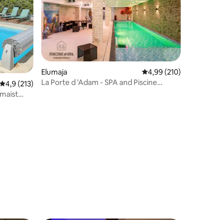
Elumaja
Keskmine hinnang 4,99
4,99 (210)
La Porte d 'Adam - SPA and Piscine
Keskmine hinnang 4,9/5, 213 hinnangut
4,9 (213)
Indoor Cinema
 maist