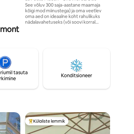
See võluv 300 saja-aastane maamaja
eie ilusas
kõigi mod miinustega) ja oma veetlev
oma aed on ideaalne koht rahulikuks
ohtade ja
nädalavahetuseks (või soovi korral
ivad
rmont
kauemaks). See tänavaväline asukoht
azon
asub muljetavaldava vana katoliku kiriku
n sinu
kõrval asuva omapärase Chevrierese
eie
küla keskel ja on ideaalne baas
ümbritsevate Chantilly, Senlis 'i ja
Compiègne' i linnade avastamiseks.
Kohalik toidupood ja auhinnatud
pagarikoda on majast vähem kui 50
riumil tasuta
meetri kaugusel (+ apteek + pank)
Konditsioneer
rkimine
Külaliste lemmik
Külaliste suur lemmik