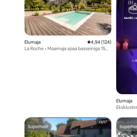
Elumaja
Keskmine hinnang 4,94/
4,94 (124)
La Roche • Maamaja spaa basseiniga 15
inimesele
Elumaja
Eksklusiiv
mullivann
Superhost
Superho
Superhost
Superho