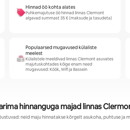
Hinnad öö kohta alates
Puhkemajutuse öö hinnad linnas Clermont
algavad summast 35 € (maksude ja tasudeta)
Populaarsed mugavused külaliste
meelest
Külalistele meeldivad linnas Clermont asuvates
majutuskohtades kõige enam need
mugavused: Köök, Wifi ja Bassein
arima hinnanguga majad linnas Clermo
õustuvad: neid maju hinnatakse kõrgelt asukoha, puhtuse ja 