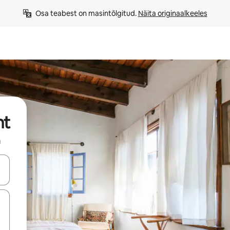
Osa teabest on masintõlgitud. 
Näita originaalkeeles
nt
a
ahvidega või puuduta või tõmba mööda ekraani.